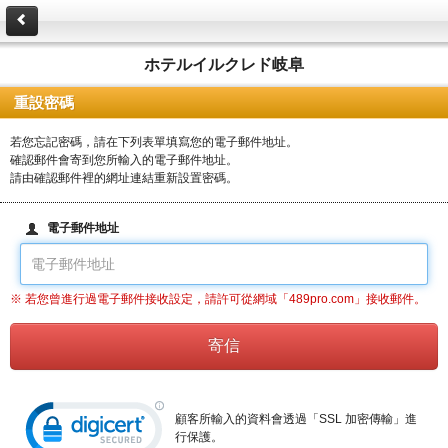
ホテルイルクレド岐阜
重設密碼
若您忘記密碼，請在下列表單填寫您的電子郵件地址。
確認郵件會寄到您所輸入的電子郵件地址。
請由確認郵件裡的網址連結重新設置密碼。
電子郵件地址
※ 若您曾進行過電子郵件接收設定，請許可從網域「489pro.com」接收郵件。
顧客所輸入的資料會透過「SSL 加密傳輸」進
行保護。