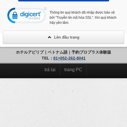
Thông tin quý khách đã nhập được bảo vệ
bởi "Truyền tin mã hóa SSL". Xin quý khách
hãy yên tâm.
Lên đầu trang
ホテルアビリブ｜ベトナム語｜予約プロプラス体験版
TEL：
81+052-262-8041
trả lại
trang PC