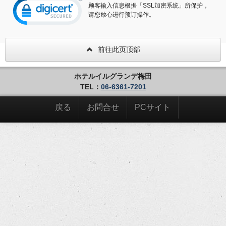
顾客输入信息根据「SSL加密系统」所保护，
请您放心进行预订操作。
前往此页顶部
ホテルイルグランデ梅田
TEL：
06-6361-7201
戻る
お問合せ
PCサイト