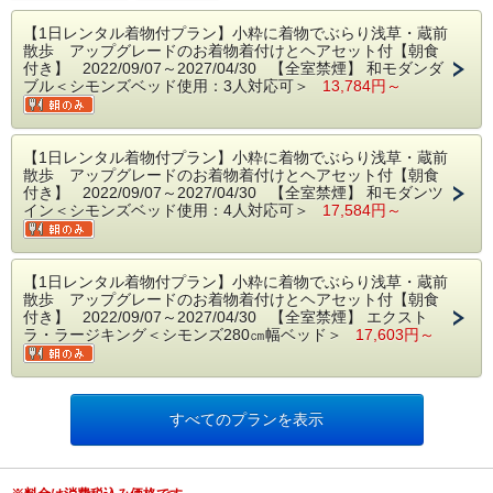
ク・草履または下駄がついております。
ヘアセット付でございます。
・こちらのプランは、宿泊日前日夜0時からキャンセル料100％が発
【1日レンタル着物付プラン】小粋に着物でぶらり浅草・蔵前
着付けはホテルから徒歩10分の着物レンタル店「華雅」にて行いま
散歩 アップグレードのお着物着付けとヘアセット付【朝食
生いたします。
付き】 2022/09/07～2027/04/30 【全室禁煙】 和モダンダ
す。
ブル＜シモンズベッド使用：3人対応可＞
13,784円～
・添寝のお子様の着付け代金は含まれておりません。添い寝のお子
＜プランご予約特典＞
様も着付けご希望の場合は、事前の確認と追加料金のお支払いが必
お着物のアップグレード付き！
要でございますので、事前にお知らせくださいませ。
【1日レンタル着物付プラン】小粋に着物でぶらり浅草・蔵前
散歩 アップグレードのお着物着付けとヘアセット付【朝食
※アレンジ付きのヘアセットやお着物（小物）のさらにグレードア
・着物や小物の紛失及び著しい汚損や破損が確認された場合、修繕
付き】 2022/09/07～2027/04/30 【全室禁煙】 和モダンツ
ップも追加料金でお受けできますので、現地（華雅）にてお申し付
代金をご負担いただく場合がございます。
イン＜シモンズベッド使用：4人対応可＞
17,584円～
けください。
・夏季期間（6月～9月）は、着物ではなく浴衣になります。
■ご予約にあたり■
※こちらのプランは、必ず下記の内容をご確認いただき、ご了承の
【1日レンタル着物付プラン】小粋に着物でぶらり浅草・蔵前
※当プランは素泊まりプランです
散歩 アップグレードのお着物着付けとヘアセット付【朝食
上ご予約をお願いいたします。
付き】 2022/09/07～2027/04/30 【全室禁煙】 エクスト
【ご朝食のご案内】
ラ・ラージキング＜シモンズ280㎝幅ベッド＞
17,603円～
★☆プラン概要☆★
ホテル1階の「珈琲館」でご提供いたします
このプランは浅草着物レンタル「華雅」提携プランです。
珈琲館オリジナルモーニングメニュー6品からお選び頂けます
ホテルから徒歩10分、浅草駅そば「華雅」にて着付けを行いますの
で、予め着付け時間のご予約日時をお知らせいただきます。
ご希望のお客様は、別途料金にてチェックイン時に承っております
すべてのプランを表示
ので
◎チェックインの日に着付けご希望の場合・・・
お気軽にお申し付けくださいませ
チェックイン後「華雅」にて着付けを行い、その日は返却時間を気
※朝食時間：7:00～10:00（9:30ラストオーダー）
にすることなく、お着物のままホテルへお戻りいただけます。ご返