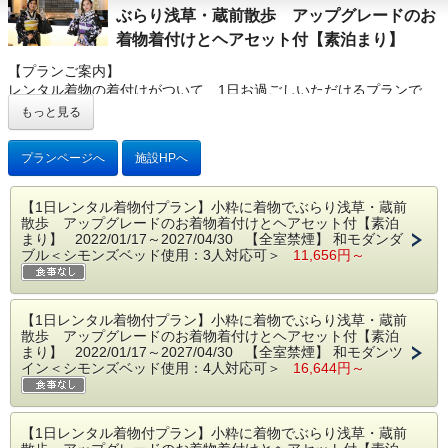
ぶらり浅草・蔵前散歩 アップグレードのお
着物着付けとヘアセット付【素泊まり】
【プランご案内】
レンタル着物の着付けがついて、1日お過ごしいただけるプランで
す。
もっと見る
＜レンタル内容＞
プランページへ
施設HPへ
お着付け・着物・長襦袢・肌着・帯・帯板・半襟・足袋・巾着バッ
ク・草履または下駄がついております。
ヘアセット付でございます。
【1日レンタル着物付プラン】小粋に着物でぶらり浅草・蔵前
着付けはホテルから徒歩10分の着物レンタル店「華雅」にて行いま
散歩 アップグレードのお着物着付けとヘアセット付【素泊
まり】 2022/01/17～2027/04/30 【全室禁煙】 和モダンダ
す。
ブル＜シモンズベッド使用：3人対応可＞
11,656円～
＜プランご予約特典＞
お着物のアップグレード付き！
【1日レンタル着物付プラン】小粋に着物でぶらり浅草・蔵前
散歩 アップグレードのお着物着付けとヘアセット付【素泊
※アレンジ付きのヘアセットやお着物（小物）のさらにグレードア
まり】 2022/01/17～2027/04/30 【全室禁煙】 和モダンツ
ップも追加料金でお受けできますので、現地（華雅）にてお申し付
イン＜シモンズベッド使用：4人対応可＞
16,644円～
けください。
■ご予約にあたり■
※こちらのプランは、必ず下記の内容をご確認いただき、ご了承の
【1日レンタル着物付プラン】小粋に着物でぶらり浅草・蔵前