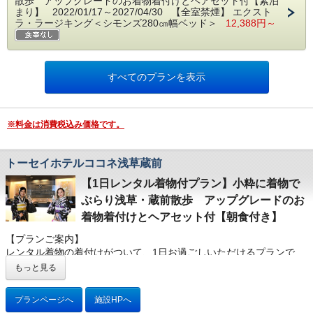
散歩 アップグレードのお着物着付けとヘアセット付【素泊
上ご予約をお願いいたします。
まり】 2022/01/17～2027/04/30 【全室禁煙】 エクスト
ラ・ラージキング＜シモンズ280㎝幅ベッド＞
12,388円～
★☆プラン概要☆★
このプランは浅草着物レンタル「華雅」提携プランです。
ホテルから徒歩10分、浅草駅そば「華雅」にて着付けを行いますの
で、予め着付け時間のご予約日時をお知らせいただきます。
すべてのプランを表示
◎チェックインの日に着付けご希望の場合・・・
チェックイン後「華雅」にて着付けを行い、その日は返却時間を気
にすることなく、お着物のままホテルへお戻りいただけます。ご返
※料金は消費税込み価格です。
却は翌日のチェックアウト時にホテルフロントへお持ちいただけれ
ば結構です。
◎チェックアウトの日に着付けご希望の場合・・・
トーセイホテルココネ浅草蔵前
ホテルチェックアウト後、「華雅」にて着付けし、18時までに「華
【1日レンタル着物付プラン】小粋に着物で
雅」にお戻りいただき直接ご返却ください。
ぶらり浅草・蔵前散歩 アップグレードのお
チェックイン時間：14時～
チェックアウト時間：11時
着物着付けとヘアセット付【朝食付き】
着付け承り時間：9時30分から17時まで
【プランご案内】
レンタル着物の着付けがついて、1日お過ごしいただけるプランで
★☆プランに関しての注意事項☆★
す。
・必ず着付けのご希望日時をご宿泊日の前日午前中までにこちらの
もっと見る
メールアドレスかお電話にてお知らせください。ご連絡なき場合は
＜レンタル内容＞
ホテルからお電話かメールにて連絡いたしますが、ご希望のお時間
プランページへ
施設HPへ
お着付け・着物・長襦袢・肌着・帯・帯板・半襟・足袋・巾着バッ
でお取りできない場合もございますのでご了承願います。