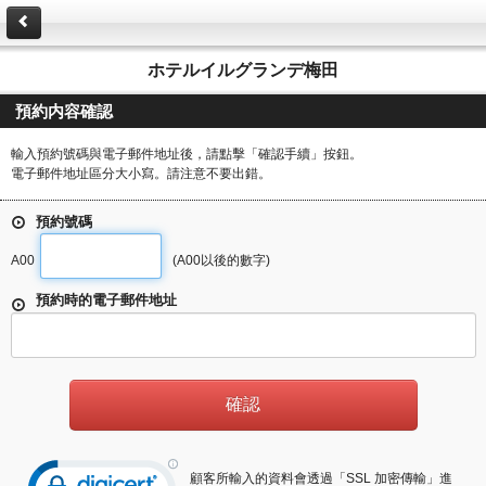
ホテルイルグランデ梅田
預約内容確認
輸入預約號碼與電子郵件地址後，請點擊「確認手續」按鈕。
電子郵件地址區分大小寫。請注意不要出錯。
預約號碼
A00
(A00以後的數字)
預約時的電子郵件地址
顧客所輸入的資料會透過「SSL 加密傳輸」進