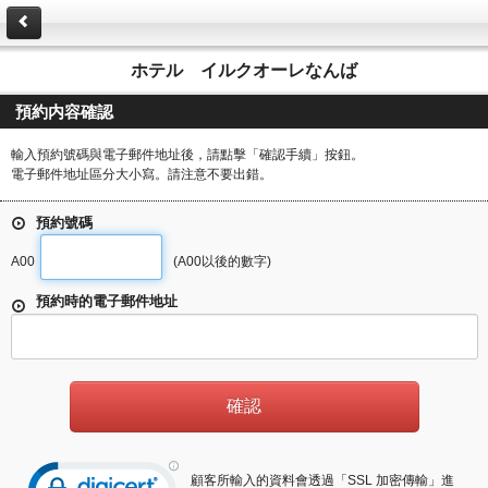
ホテル イルクオーレなんば
預約内容確認
輸入預約號碼與電子郵件地址後，請點擊「確認手續」按鈕。
電子郵件地址區分大小寫。請注意不要出錯。
預約號碼
A00
(A00以後的數字)
預約時的電子郵件地址
顧客所輸入的資料會透過「SSL 加密傳輸」進