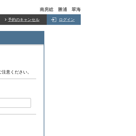
南房総 勝浦 翠海
予約のキャンセル
ログイン
ご注意ください。
)