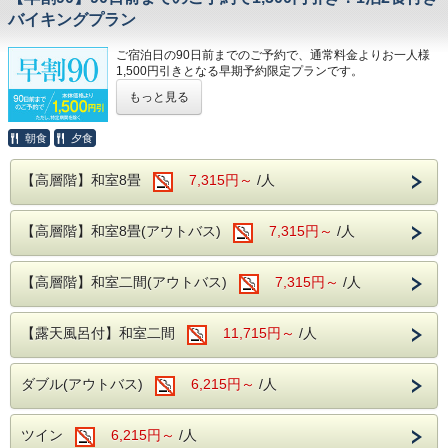
バイキングプラン
皆様のご来館をスタッフ一同、お待ちしてお
---温泉---
ります。
露天風呂を併設した大浴場が2か所あり、
ご宿泊日の90日前までのご予約で、通常料金よりお一人様
広々とした大浴場をお楽しみいただけます。
1,500円引きとなる早期予約限定プランです。
滑らかな泉質の温泉がご好評いただいてお
もっと見る
旅行の予定が決まったら、早めのご予約がおすすめ！
り、湯治の宿としてもご利用いただいており
先の予定が決まっている方は、お得な料金でご宿泊いただけ
ます。
朝食
夕食
ます。
旅の疲れを癒すひとときをお過ごしくださ
※本プランは、通常プランとキャンセルポリシーが異なりま
【高層階】和室8畳
7,315円～
/人
す。
い。
8日前～30日前まで：5%
【高層階】和室8畳(アウトバス)
7,315円～
/人
7日前～2日前まで：20%
---ご夕食---
前日：40%
大人からお子様で楽しめる、和洋中のバイキ
当日：50%
無連絡不泊：100%
【高層階】和室二間(アウトバス)
7,315円～
/人
ングをレストランにてお楽しみいただけま
す。
※ご宿泊料金に関わる優待券類との併用は不可となります。
※WEB予約限定のプランとなります。
【露天風呂付】和室二間
11,715円～
/人
ソフトドリンク・アルコールが飲み放題！
夕食時間は宿泊日の前日に確定致しますので
お電話にてご確認下さい。
ダブル(アウトバス)
6,215円～
/人
----温泉----
※開始時間より90分間です。
露天風呂を併設した大浴場が2か所あり、
広々とした大浴場をお楽しみいただけます。
ツイン
6,215円～
/人