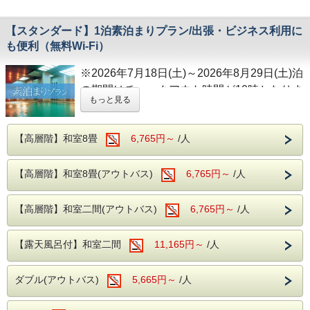
【スタンダード】1泊素泊まりプラン/出張・ビジネス利用に
も便利（無料Wi-Fi）
※2026年7月18日(土)～2026年8月29日(土)泊
の期間はチェックアウト時間が10時となりま
もっと見る
す。
【高層階】和室8畳
6,765円～
/人
1泊素泊まりのスタンダードプラン
出張や仕事で、チェックインが遅くなるお客
【高層階】和室8畳(アウトバス)
6,765円～
/人
様や、
お食事は伊東の街で食べたい方におすすめの
【高層階】和室二間(アウトバス)
6,765円～
/人
【素泊まりプラン】です。
【露天風呂付】和室二間
11,165円～
/人
お食事が付かないプランのため、お仕事や観
光後の遅い到着や、朝早くからのご出発にも
ダブル(アウトバス)
5,665円～
/人
柔軟に対応可能。
お食事は近隣の飲食店をご利用いただくこと