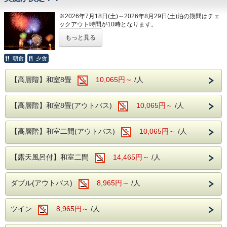
子様連れにもおすすめです。
緑豊かな自然に囲まれながら、夏の思い出作
※2026年7月18日(土)～2026年8月29日(土)泊の期間はチェ
ックアウト時間が10時となります。
りをお楽しみください。
もっと見る
夜空を彩る光の舞！伊東温泉「夢花火」鑑賞プラン
【プラン実施期間】
夏の風物詩として多くの人が心待ちにしているイベント「花
朝食
夕食
2026年7月1日（水）～2026年8月30日
火大会」。
迫力ある花火を至近距離で今年も伊東温泉でご堪能くださ
（日）
【高層階】和室8畳
10,065円～
/人
い。
夜空を彩る花火でみなさまの笑顔が溢れますように♪
----ご朝食----
【高層階】和室8畳(アウトバス)
10,065円～
/人
【2026年開催予定】
・7月24日（金）伊東温泉「夢花火」PART1
和洋バイキング、ソフトドリンクもサービス
20：30～20：50
・7月31日（金）伊東温泉「夢花火」PART2
【高層階】和室二間(アウトバス)
10,065円～
/人
20：30～20：50
----館内施設----
・カラオケルーム（当日予約制・無料）
・8月 2日（日）宇佐美夏まつり海上花火大会
【露天風呂付】和室二間
14,465円～
/人
20：00～20：20
・卓球コーナー（無料）
※ホテルから車で約15分
ダブル(アウトバス)
8,965円～
/人
・8月 4日（火）伊東温泉「夢花火」PART3
皆様のご来館をスタッフ一同、お待ちしております。
20：30～20：50
・8月 7日（金）伊東温泉「夢花火」PART4
ツイン
8,965円～
/人
20：30～20：50
・8月 8日（土）按針祭「灯籠の流れ」打上花火
20：50～21：00