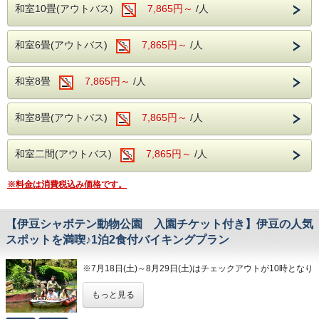
和洋バイキング、ソフトドリンクもサービス
・道の駅 伊東マリンタウン
和室10畳(アウトバス)
7,865円～
/人
お土産選びや食べ歩きはもちろん、遊覧船や足湯、海を眺め
ながら散策も楽しめる人気の道の駅。
----館内施設----
旅の休憩にもぴったりです。
和室6畳(アウトバス)
7,865円～
/人
アクセス：ホテルから車で約5分
・カラオケルーム（当日予約制・無料）
・卓球コーナー（無料）
観光・温泉・お食事を満喫しながら、夏の伊東旅行をお楽し
和室8畳
7,865円～
/人
みください。
皆様のご来館をスタッフ一同、お待ちしております。
※各施設の営業時間・休館日等は事前にご確認ください。
和室8畳(アウトバス)
7,865円～
/人
和室二間(アウトバス)
7,865円～
/人
----温泉----
※料金は消費税込み価格です。
露天風呂を併設した大浴場が2か所あり、
広々とした大浴場をお楽しみいただけます。
滑らかな泉質の温泉がご好評いただいてお
【伊豆シャボテン動物公園 入園チケット付き】伊豆の人気
り、湯治の宿としてもご利用いただいており
スポットを満喫♪1泊2食付バイキングプラン
ます。
※7月18日(土)～8月29日(土)はチェックアウトが10時となり
旅の疲れを癒すひとときをお過ごしくださ
ます。
い。
もっと見る