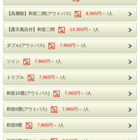
にぴったりです。
ソフトドリンク・アルコールが飲み放題！
※ホテルにて別途前売り券販売中
夕食時間は宿泊日の前日に確定致しますのでお電話にてご確
【高層階】和室二間(アウトバス)
8,965円～
/人
■伊豆シャボテン動物公園
認下さい。
伊豆シャボテン動物公園は、カピバラをはじめ動物たちと間
※開始時間より90分間です。
近でふれあえるファミリー向けスポット。
【露天風呂付】和室二間
13,365円～
/人
自然の中で学びと癒しを楽しめ、小さなお子様にもおすすめ
です。
----ご朝食----
※ホテルにて別途前売り券販売中
ダブル(アウトバス)
7,865円～
/人
和洋バイキング、ソフトドリンクもサービス
■伊豆テディベア・ミュージアム
伊豆テディベア・ミュージアムは、可愛らしいテディベアが
ツイン
7,865円～
/人
並ぶ癒しの空間。
----館内施設----
写真映えも抜群で、小さなお子様から大人まで家族みんなで
・カラオケルーム（当日予約制・無料）
楽しめるミュージアムです。
トリプル
7,865円～
/人
・卓球コーナー（無料）
---温泉---
露天風呂を併設した大浴場が2か所あり、
和室10畳(アウトバス)
7,865円～
/人
広々とした浴場にお子様も大満足。
滑らかな泉質の温泉で、旅の疲れを癒すひと
和室6畳(アウトバス)
7,865円～
/人
ときをお過ごしください。
和室8畳
7,865円～
/人
---ご夕食---
大人からお子様で楽しめる、和洋中のバイキ