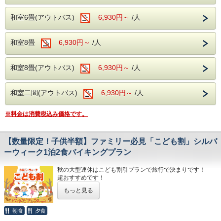
ゃらない
場合通常のバイキングプランの料金となりますのでご注
和室6畳(アウトバス)
6,930円～
/人
意ください。
・他の優待券（割引券/サービス券）や各種割引プランとの
併用は
和室8畳
6,930円～
/人
出来ません。
和室8畳(アウトバス)
6,930円～
/人
---温泉---
露天風呂を併設した大浴場が2か所あり、
和室二間(アウトバス)
6,930円～
/人
広々とした浴場にお子様も大満足。
滑らかな泉質の温泉で、旅の疲れを癒すひと
※料金は消費税込み価格です。
ときをお過ごしください。
【数量限定！子供半額】ファミリー必見「こども割」シルバ
---ご夕食---
ーウィーク1泊2食バイキングプラン
大人からお子様で楽しめる、和洋中のバイキ
秋の大型連休はこども割引プランで旅行で決まりです！
ングをレストランにてお楽しみいただけま
超おすすめです！
す。
もっと見る
小学生と幼児(3歳以上)のお子様は通常こども料金の半額で
ソフトドリンク・アルコールが飲み放題！
ご利用いただけるプランをご用意いたしました。
夕食時間は宿泊日の前日に確定致しますので
朝食
夕食
販売室数に限りがありますが、是非、この機会にお越しくだ
お電話にてご確認下さい。