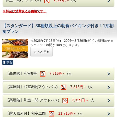
す。
ソフトドリンク・アルコールが飲み放題！
※料金は消費税込み価格です。
夕食時間は宿泊日の前日に確定致しますので
お電話にてご確認下さい。
【スタンダード】30種類以上の朝食バイキング付き！1泊朝
※開始時間より90分間です。
食プラン
----ご朝食----
※2026年7月18日(土)～2026年8月29日(土)泊の期間はチェ
ックアウト時間が10時となります。
和洋バイキング、ソフトドリンクもサービス
もっと見る
当館自慢の朝食バイキングが付いた、1泊朝食付きプラン！
----館内施設----
■朝食バイキング
朝食
・カラオケルーム（当日予約制・無料）
朝食バイキングでは、和洋の料理を中心に、30種類以上の
メニューをご用意しておりますので、大人からお子様までご
・卓球コーナー（無料）
【高層階】和室8畳
7,315円～
/人
満足いただける内容となります。
朝食に嬉しい干物などもご用意しておりますので、存分にお
楽しみください。
皆様のご来館をスタッフ一同、お待ちしてお
【高層階】和室8畳(アウトバス)
7,315円～
/人
ります。
〇朝食時間 7:20～8:30
※繁忙日は、お時間を2部制に分けさせていただきます。
【高層階】和室二間(アウトバス)
7,315円～
/人
---温泉---
露天風呂を併設した大浴場が2か所あり、
【露天風呂付】和室二間
11,715円～
/人
広々とした大浴場をお楽しみいただけます。