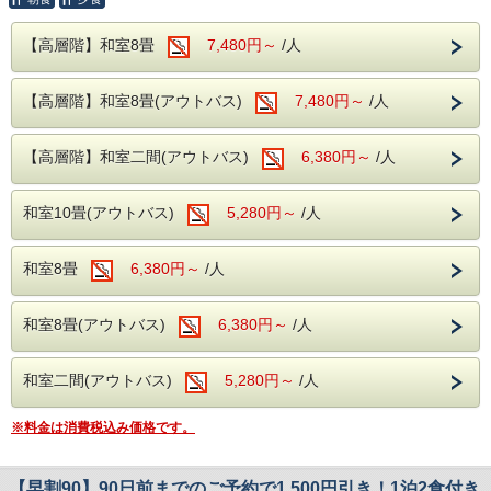
グループエンジョイを開催いたします！
旅の疲れを癒すひとときをお過ごしくださ
人数が増えれば増えるほどお得に
い。
【高層階】和室8畳
7,480円～
/人
ぜひ、この機会にグループ旅行へお越しくださいませ！
【お一人様あたりのご宿泊料金】
---ご夕食---
【高層階】和室8畳(アウトバス)
7,480円～
/人
1室3名様利用で、お一人様あたり本体価格より1，000円引
き
大人からお子様で楽しめる、和洋中のバイキ
1室4名様利用で、お一人様あたり本体価格より1，500円引
ングをレストランにてお楽しみいただけま
き
【高層階】和室二間(アウトバス)
6,380円～
/人
1室5名様以上利用で、お一人様あたり本体価格より2，500
す。
円引き
ソフトドリンク・アルコールが飲み放題！
和室10畳(アウトバス)
5,280円～
/人
【対象期間】
夕食時間は宿泊日の前日に確定致しますので
お電話にてご確認下さい。
・2026年08月30日(日)～2026年09月04日(金)
和室8畳
6,380円～
/人
・2026年09月27日(日)～2026年10月02
日(金)
※開始時間より90分間です。
・2026年11月08日(日)～2026年11月13日(金)
・2026年11月29日(日)～2026年12月04日(金)
和室8畳(アウトバス)
6,380円～
/人
---ご朝食---
【ご利用条件】
和洋バイキング、ソフトドリンクもサービス
・本プランは、1室3名様以上でのご利用でお申し込み頂け
和室二間(アウトバス)
5,280円～
/人
ます。
※2名様ではご利用頂けません。
---館内施設---
・本プランは1泊2食バイキングが対象となっております。
※料金は消費税込み価格です。
※1泊朝食付、素泊まりではご利用頂けません。
・カラオケルーム（当日予約制・無料）
・他の割引、サービスとの併用は不可となります。
・卓球コーナー（無料）
【早割90】90日前までのご予約で1,500円引き！1泊2食付き