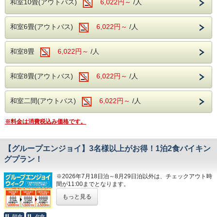
和室10畳(アウトバス)
6,022円～
/人
■注意事項
※ 下記期間内で2泊できる日程でのご利用が可能となりま
和室6畳(アウトバス)
6,022円～
/人
す。
※ 期間に含まれない日程は、ご利用いただけませんのでご
注意ください。
和室8畳
6,022円～
/人
※ 2泊限定のプランとなります。
※ ご予約後に1泊、3泊以上に変更される場合は通常プラン
の料金となります。
和室8畳(アウトバス)
6,022円～
/人
観光で伊東を巡りたいお客様や
和室二間(アウトバス)
6,022円～
/人
湯治でゆっくりと寛ぎたいお客様は当プランが最適です。
連泊の際は是非、伊東園ホテル別館をご利用下さい。
※料金は消費税込み価格です。
【グループエンジョイ】3名様以上がお得！1泊2食バイキン
----温泉----
グプラン！
露天風呂を併設した大浴場が2か所あり、
※2026年7月18日泊～8月29日泊以外は、チェックアウト時
広々とした大浴場をお楽しみいただけます。
間が11:00までとなります。
滑らかな泉質の温泉がご好評いただいてお
もっと見る
ご家族・グループ ３名以上での旅行がとってもお得にご利
り、湯治の宿としてもご利用いただいており
用いただける
ます。
朝食
夕食