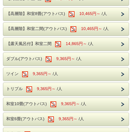
伊東駅よりバスで約40分
伊豆を代表するレジャースポットです。
園内には迫力満点のジップラインや立体迷路、恐竜エリア、
【高層階】和室8畳(アウトバス)
10,465円～
/人
※ホテルからの送迎サービスは行っておりませんので、あら
ゴーカートなど、体を動かして遊べるアトラクションが充
かじめご了承ください。
実。
【高層階】和室二間(アウトバス)
10,465円～
/人
小さなお子様から大人まで世代を問わず楽しめるため、ファ
ミリー旅行はもちろん、カップルやグループ旅行にもおすす
【露天風呂付】和室二間
14,865円～
/人
めです。
----温泉----
自然豊かな開放的な園内で、思い出に残るアクティブな一日
ダブル(アウトバス)
9,365円～
/人
露天風呂を併設した大浴場が2か所あり、広々とした大浴場
をお過ごしください。
をお楽しみいただけます。
ツイン
9,365円～
/人
滑らかな泉質の温泉がご好評いただいており、湯治の宿とし
■プラン特典
てもご利用いただいております。
旅の疲れを癒すひとときをお過ごしください。
トリプル
9,365円～
/人
伊豆ぐらんぱる公園 入園チケット付き
※入場券の事前送付等はおこなっておりません。
----ご夕食----
和室10畳(アウトバス)
9,365円～
/人
※幼児様のチケットは4歳以上となりますので、3歳の幼児
大人からお子様で楽しめる、和洋中のバイキングをレストラ
様がいるグループにつきましては、ホテルにご連絡をお願い
ンにてお楽しみいただけます。
和室6畳(アウトバス)
9,365円～
/人
致します。
ソフトドリンク・アルコールが飲み放題！
夕食時間は宿泊日の前日に確定致しますのでお電話にてご確