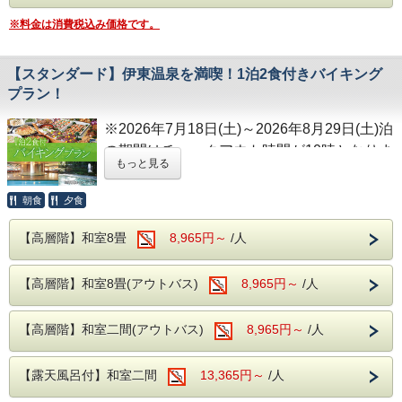
SNS映え間違いなし！光と音が織りなす幻想
----温泉----
※料金は消費税込み価格です。
空間で、恋人と過ごす感動のイルミネーショ
露天風呂を併設した大浴場が2か所あり、
ンデートを。
広々とした大浴場をお楽しみいただけます。
ホテルから車で約30分
【スタンダード】伊東温泉を満喫！1泊2食付きバイキング
滑らかな泉質の温泉がご好評いただいてお
プラン！
り、湯治の宿としてもご利用いただいており
■伊豆シャボテン動物公園
ます。
※2026年7月18日(土)～2026年8月29日(土)泊
距離感ゼロの体験が楽しめるアクティビティ
旅の疲れを癒すひとときをお過ごしくださ
の期間はチェックアウト時間が10時となりま
動物公園。
もっと見る
い。
す。
1500種類以上のサボテンや140種類の動物た
ちがお出迎えします。
朝食
夕食
----ご夕食----
【スタンダードプラン内容】
ホテルから車で約30分
大人からお子様で楽しめる、和洋中のバイキ
1泊2食付のプランとなります。
【高層階】和室8畳
8,965円～
/人
ングをレストランにてお楽しみいただけま
しかも、ご夕食時はアルコール飲み放題付
■伊豆テディベアミュージアム
す。
き！
【高層階】和室8畳(アウトバス)
8,965円～
/人
かわいいテディベアが多数展示されておりま
ソフトドリンク・アルコールが飲み放題！
す。
夕食時間は宿泊日の前日に確定致しますので
お食事は、夕食朝食共にバイキングになりま
【高層階】和室二間(アウトバス)
中でも人気な「となりのトトロのぬいぐるみ
8,965円～
/人
お電話にてご確認下さい。
す。
展」では、まるでトトロの世界にいるような
※開始時間より90分間です。
40種類以上の種類豊富な料理をお好きなだ
世界観となり、ネコバスの中に入って写真撮
【露天風呂付】和室二間
13,365円～
/人
け、お楽しみ下さい！
影なども行えます。