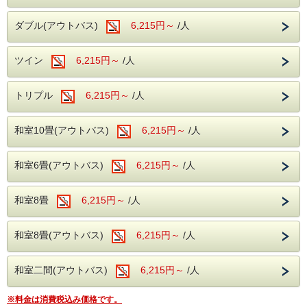
滑らかな泉質の温泉がご好評いただいてお
ダブル(アウトバス)
6,215円～
/人
り、湯治の宿としてもご利用いただいており
ます。
ツイン
6,215円～
/人
旅の疲れを癒すひとときをお過ごしくださ
い。
トリプル
6,215円～
/人
---館内施設---
和室10畳(アウトバス)
6,215円～
/人
・カラオケルーム（当日予約制・無料）
・卓球コーナー（無料）
・無料Wi-Fi完備
和室6畳(アウトバス)
6,215円～
/人
和室8畳
6,215円～
/人
和室8畳(アウトバス)
6,215円～
/人
和室二間(アウトバス)
6,215円～
/人
※料金は消費税込み価格です。