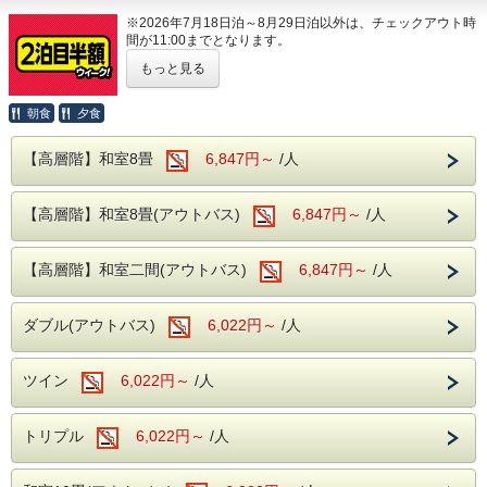
い。
※2026年7月18日泊～8月29日泊以外は、チェックアウト時
間が11:00までとなります。
---館内施設---
もっと見る
【2泊目半額ウィーク】
・カラオケルーム（当日予約制・無料）
期間限定、2泊3日のご宿泊がとってもお得な「2泊目半額ウ
・卓球コーナー（無料）
ィーク」
朝食
夕食
対象期間内の2泊3日のご利用で、2泊目が半額になります。
・無料Wi-Fi完備
【高層階】和室8畳
6,847円～
/人
■対象期間
2026年
皆様のご来館をスタッフ一同、お待ちしてお
08月25日(火)～08月27日(金)
ります。
【高層階】和室8畳(アウトバス)
6,847円～
/人
09月06日(日)～09月11日(金)
10月04日(日)～10月08日(金)
11月16日(月)～11月19日(木)
【高層階】和室二間(アウトバス)
6,847円～
/人
▼高層階客室
1泊目：9,130円(消費税込)
ダブル(アウトバス)
6,022円～
/人
2泊目：4,565円(消費税込)
合計：13,695円(消費税込)
※1泊あたり6,847円となります。
ツイン
6,022円～
/人
▼通常客室
1泊目：8,030円(消費税込)
トリプル
6,022円～
/人
2泊目：4,015円(消費税込)
合計：12,045円(消費税込)
※1泊あたり6,022円(消費税込)となります。