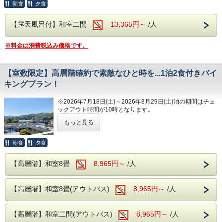
朝食
夕食
露天風呂付き客室で、誰にも邪魔されない特
【露天風呂付】和室二間
13,365円～
/人
別なひととき。
※料金は消費税込み価格です。
お部屋に備えた露天風呂では、伊東温泉をお
好きな時間に何度でもお楽しみいただけま
す。
【室数限定】高層階確約で素敵なひと時を...1泊2食付きバイ
キングプラン！
和室二間のゆったりとした空間で、語らいな
※2026年7月18日(土)～2026年8月29日(土)泊の期間はチェ
がら過ごす夜。
ックアウト時間が10時となります。
湯上がりにくつろぐ時間も、旅の思い出にな
もっと見る
シニア旅行におすすめ
るはずです。
室数限定の高層階確約プラン
朝食
夕食
当館の高層階客室は6階に位置し、伊東の町並みや自然を一
記念日や誕生日旅行はもちろん、いつもより
望できる眺望が魅力です。
【高層階】和室8畳
8,965円～
/人
客室でゆっくりと過ごしたいシニア旅行や、ご夫婦でのご宿
少し贅沢な温泉旅行にもおすすめです。
泊にぴったりのお部屋となっております。
【高層階】和室8畳(アウトバス)
8,965円～
/人
客室まではエレベーターを完備しており、館内のご移動も無
周辺おすすめデートスポット
理なくお過ごしいただけます。
夜には町の灯りがやさしくともる伊東の景色を眺めながら、
穏やかなひとときをお楽しみください。
■グランイルミ
【高層階】和室二間(アウトバス)
8,965円～
/人