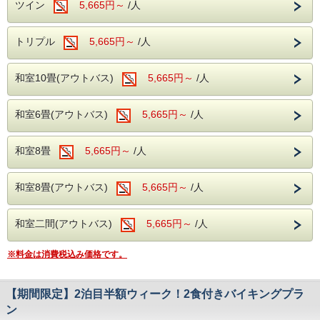
ツイン
5,665円～
/人
で、滞在時間を効率的にお使いいただけま
す。
トリプル
5,665円～
/人
全館無料Wi-Fi完備で、ビジネス利用やテレ
和室10畳(アウトバス)
5,665円～
/人
ワークにも安心ですので、
ビジネスホテル利用としても最適です。
和室6畳(アウトバス)
5,665円～
/人
お仕事の疲れは、温泉でゆっくりと癒してく
ださい。
和室8畳
5,665円～
/人
和室8畳(アウトバス)
5,665円～
/人
---温泉---
露天風呂を併設した大浴場が2か所あり、
和室二間(アウトバス)
5,665円～
/人
広々とした大浴場をお楽しみいただけます。
滑らかな泉質の温泉がご好評いただいてお
※料金は消費税込み価格です。
り、湯治の宿としてもご利用いただいており
ます。
【期間限定】2泊目半額ウィーク！2食付きバイキングプラ
旅の疲れを癒すひとときをお過ごしくださ
ン