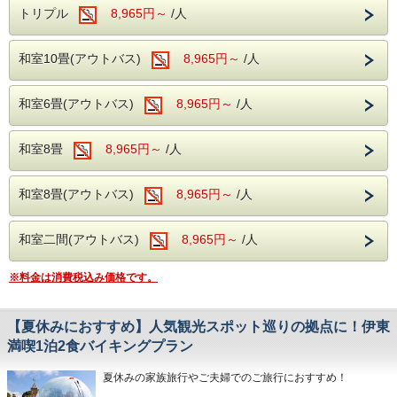
トリプル
8,965円～
/人
・8月 9日（日）按針祭「太鼓の響き」打上花火
20：50～21：00
・8月10日（月）第80回 按針祭海の花火大会
20：00～21：00
和室10畳(アウトバス)
8,965円～
/人
・8月14日（金）やんもの里花火大会
20：00～20：30
和室6畳(アウトバス)
8,965円～
/人
※ホテルから車で約30分
・8月16日（日）伊東温泉「夢花火」PART5
和室8畳
8,965円～
/人
20：30～20：50
・8月21日（金）伊東温泉「夢花火」PART6
20：30～20：50
和室8畳(アウトバス)
8,965円～
/人
・8月22日（土）伊東温泉「夢花火」PART7
箸まつり花火大会（※手筒花火あり）
20：30～21：00
和室二間(アウトバス)
8,965円～
/人
・8月23日（日）伊東温泉「夢花火」PART8
20：30～20：50
・8月29日（土）伊東温泉「夢花火」PART9
※料金は消費税込み価格です。
20：30～20：50
※「夢花火」「按針祭」は、ホテルから徒歩10分でご覧い
【夏休みにおすすめ】人気観光スポット巡りの拠点に！伊東
ただけます。
満喫1泊2食バイキングプラン
【ご予約前に必ずご確認ください】
・天候やトラブルにより、実施が見合される場合がありま
夏休みの家族旅行やご夫婦でのご旅行におすすめ！
す。
上記等の事由により宿泊のキャンセルや変更をいただく場