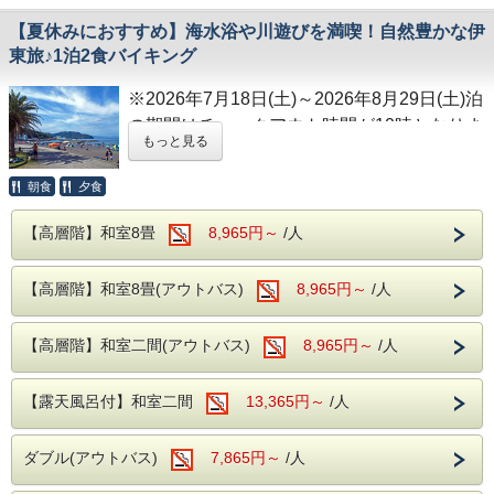
夕食時間は宿泊日の前日に確定致しますので
【夏休みにおすすめ】海水浴や川遊びを満喫！自然豊かな伊
伊東には伊東園ホテルズが合計3か所ござい
お電話にてご確認下さい。
東旅♪1泊2食バイキング
ますが、湯めぐりも行っており最大6か所の
※開始時間より90分間です。
大浴場、6か所の露天風呂を無料でお楽しみ
※2026年7月18日(土)～2026年8月29日(土)泊
いただけるのも魅力の1つとなります。
の期間はチェックアウト時間が10時となりま
----ご朝食----
もっと見る
す。
和洋バイキング、ソフトドリンクもサービス
朝食
夕食
---客室---
夏休みの家族旅行におすすめ！
----館内施設----
室数限定の【露天風呂付】和室二間と高層階
自然豊かな伊東市で、海水浴や川遊びを満喫
【高層階】和室8畳
8,965円～
/人
・カラオケルーム（当日予約制・無料）
和室がおすすめとなります。
できる1泊2食付きバイキングプランです。
・卓球コーナー（無料）
露天風呂付客室は温泉となっており、高層階
【高層階】和室8畳(アウトバス)
8,965円～
/人
和室からは伊東の町並みや自然を楽しめま
伊東市には、美しい海や豊かな自然が広が
皆様のご来館をスタッフ一同、お待ちしてお
す。
り、夏ならではの思い出作りにぴったりのス
ります。
【高層階】和室二間(アウトバス)
8,965円～
/人
ポットが揃っています。
【露天風呂付】和室二間
13,365円～
/人
【全室無料Wi-Fi】ご利用可能です！
■オレンジビーチ（海水浴場）
ダブル(アウトバス)
7,865円～
/人
---館内施設---
当館から徒歩で約12分。
・カラオケルーム（当日予約制・無料）