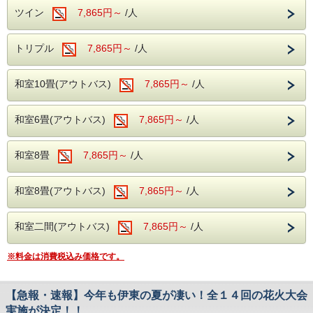
ツイン
7,865円～
/人
・卓球コーナー（無料）
市内中心部に位置するオレンジビーチは、遠
浅で波も比較的穏やかなため、ご家族での海
トリプル
7,865円～
/人
---駐車場---
水浴にもおすすめです。
無料駐車場となります。
また、環境省の水質調査で最高ランクの
ホテル周辺に第1駐車場から第四駐車場まで
和室10畳(アウトバス)
7,865円～
/人
「AA」を獲得することもある水質の良いビ
ご用意しております。
ーチとして知られており、透明度の高い海を
お楽しみいただけます。
和室6畳(アウトバス)
7,865円～
/人
皆様のご来館をスタッフ一同、お待ちしてお
海岸沿いの散策や、夏らしい景色もぜひご満
ります。
喫ください。
和室8畳
7,865円～
/人
■松川湖（奥野ダム周辺・川遊び）
和室8畳(アウトバス)
7,865円～
/人
当館からお車で約20分。
和室二間(アウトバス)
7,865円～
/人
松川の上流に位置する奥野ダム周辺には、水
※料金は消費税込み価格です。
遊びを楽しめる広場が整備されています。
泳ぐことはできませんが、浅瀬で川遊びや自
【急報・速報】今年も伊東の夏が凄い！全１４回の花火大会
然観察をお楽しみいただけるため、小さなお
実施が決定！！