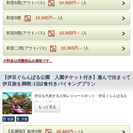
和室6畳(アウトバス)
10,565円～
/人
伊豆旅行の思い出づくりにぜひご利用ください。
和室8畳
10,565円～
/人
■プラン特典
和室8畳(アウトバス)
10,565円～
/人
・伊豆シャボテン公園 入園チケット付き
和室二間(アウトバス)
10,365円～
/人
※入場券の事前送付は行っておりません。
※幼児のお子様のチケットは4歳以上が対象です。3歳のお
※料金は消費税込み価格です。
子様がいらっしゃる場合は、お手数ですが事前にホテルまで
ご連絡ください。
【伊豆ぐらんぱる公園 入園チケット付き】遊んで泊まって
伊豆旅を満喫♪1泊2食付きバイキングプラン
■アクセス
伊豆を代表する人気レジャースポット「伊豆ぐらんぱる公
園」の入園チケットが付いたお得な宿泊プランです。
もっと見る
【お車】ホテルより約30分
■伊豆ぐらんぱる公園
朝食
夕食
【公共交通機関】
ホテルから伊東駅まで徒歩約7分
【高層階】和室8畳
10,465円～
/人
伊豆ぐらんぱる公園は、子どもから大人まで一日中楽しめる