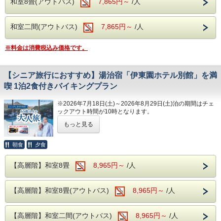
和室8畳(アウトバス)
7,865円～
/人
ングをレストランにてお楽しみいただけま
す。
和室二間(アウトバス)
7,865円～
/人
ソフトドリンク・アルコールが飲み放題！
夕食時間は宿泊日の前日に確定致しますので
※料金は消費税込み価格です。
お電話にてご確認下さい。
※開始時間より90分間です。
【シニア旅行におすすめ】湯治宿「伊東園ホテル別館」を満
喫 1泊2食付きバイキングプラン
---ご朝食---
和洋バイキング、ソフトドリンクもサービス
※2026年7月18日(土)～2026年8月29日(土)泊の期間はチェ
ックアウト時間が10時となります。
シニアにおすすめな湯治宿
皆様のご来館をスタッフ一同、お待ちしてお
もっと見る
ります。
柔らかくなめらかな泉質と、豊富な湯量を誇る天然温泉の
宿。
朝食
夕食
大浴場は滝のように流れてくる温泉をご堪能いただくことが
---館内施設---
でき、露天風呂では風に吹かれながら気持ちが良いひととき
【高層階】和室8畳
8,965円～
/人
をお楽しみいただけます。
・カラオケルーム（当日予約制・無料）
当館は、露天風呂付き客室もございますので、プライベート
・卓球コーナー（無料）
空間で温泉を楽しみたい方にもおすすめできる自慢のお宿で
【高層階】和室8畳(アウトバス)
8,965円～
/人
す。
・コインランドリー（有料）
当館の温泉を目当てにリピートしていただける方も多くいら
っしゃいます。
【高層階】和室二間(アウトバス)
8,965円～
/人