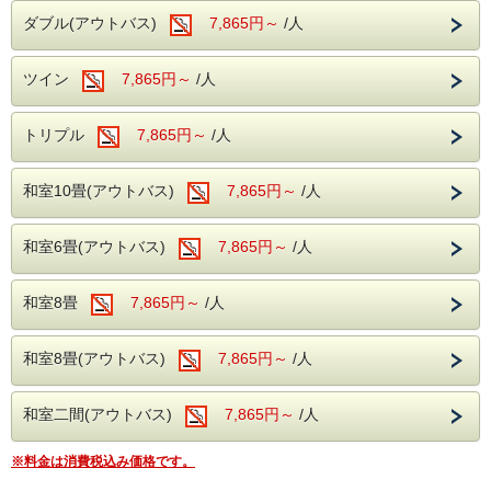
----ご朝食----
ホテルから車で約30分
ダブル(アウトバス)
7,865円～
/人
和洋バイキング、ソフトドリンクもサービス
＊夕食時間 18:00～19:30
＊朝食時間 7:20～ 8:30
大切な人と、忘れられない思い出を作りにお
ツイン
7,865円～
----館内施設----
/人
越しください。
・カラオケルーム（当日予約制・無料）
ご夕食時間につきましては、お客様のご人数
・卓球コーナー（無料）
トリプル
7,865円～
/人
により
----温泉----
2部制になる事がございますので、予めご了
露天風呂を併設した大浴場が2か所あり、
皆様のご来館をスタッフ一同、お待ちしてお
和室10畳(アウトバス)
7,865円～
/人
承くださいませ。
広々とした大浴場をお楽しみいただけます。
ります。
尚、閉店時間を過ぎますとお食事をお召し上
滑らかな泉質の温泉がご好評いただいてお
がりいただけません。
和室6畳(アウトバス)
7,865円～
/人
り、湯治の宿としてもご利用いただいており
合わせてご了承下さいませ。
ます。
和室8畳
7,865円～
/人
旅の疲れを癒すひとときをお過ごしくださ
---温泉---
い。
伊東園ホテル別館の温泉は、柔らかくなめら
和室8畳(アウトバス)
7,865円～
/人
かな泉質と豊富な湯量を誇る天然温泉となり
----ご夕食----
ます。
大人からお子様で楽しめる、和洋中のバイキ
和室二間(アウトバス)
7,865円～
/人
湯治宿としても人気な宿となっており、温泉
ングをレストランにてお楽しみいただけま
を目当てにリピートしていただく方もいらっ
※料金は消費税込み価格です。
す。
しゃる程です。
ソフトドリンク・アルコールが飲み放題！