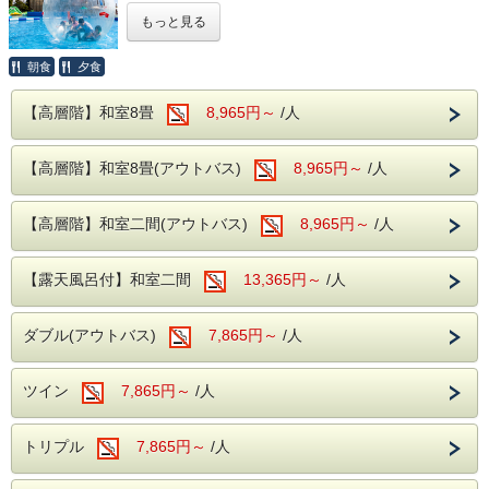
伊東市には、夏休みにおすすめの、お子様から大人まで楽し
合は、規定のキャンセル料発生に該当となりますので予めご
もっと見る
める人気観光スポットが充実しています。
了承願います。
観光をたっぷり満喫した後は、温泉とバイキングでゆったり
・客室からは花火は見えません。
とお過ごしください。
朝食
夕食
----温泉----
※本プランには、チケットは付いておりません。
露天風呂を併設した大浴場が2か所あり、広々とした大浴場
【高層階】和室8畳
8,965円～
/人
■おすすめ観光スポット
をお楽しみいただけます。
・伊豆ぐらんぱる公園
滑らかな泉質の温泉がご好評いただいており、湯治の宿とし
【高層階】和室8畳(アウトバス)
8,965円～
/人
ジップラインやゴーカートなど、家族みんなで楽しめるアト
てもご利用いただいております。
ラクションが充実。
夏期限定で 巨大な水遊びゾーン 「ウォーターランドぷるぷ
旅の疲れを癒すひとときをお過ごしください。
る」も営業されております。
【高層階】和室二間(アウトバス)
8,965円～
/人
広大な園内で思いきり遊べる人気レジャースポットです。
アクセス：ホテルから車で約25分
----ご夕食----
【露天風呂付】和室二間
13,365円～
/人
大人からお子様で楽しめる、和洋中のバイキングをレストラ
・伊豆高原グランイルミ
全国でも高い人気を誇る体験型イルミネーション。
ンにてお楽しみいただけます。
幻想的な光の世界が広がり、昼とは違った伊豆の魅力をお楽
ダブル(アウトバス)
7,865円～
/人
ソフトドリンク・アルコールが飲み放題！
しみいただけます。
アクセス：ホテルから車で約25分
夕食時間は宿泊日の前日に確定致しますのでお電話にてご確
ツイン
7,865円～
認下さい。
/人
・伊豆シャボテン動物公園
カピバラやリスザルなどの動物たちと間近で触れ合える人気
※開始時間より90分間です。
スポット。
トリプル
7,865円～
/人
世界各地のサボテンや多肉植物も見どころです。
アクセス：ホテルから車で約20分
----ご朝食----