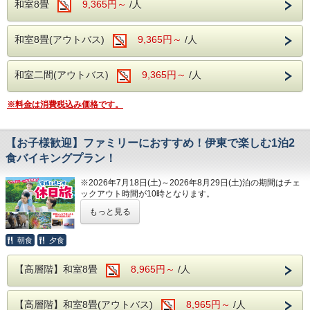
■アクセス
和室8畳
9,365円～
/人
認下さい。
※開始時間より90分間です。
お車の場合 ホテルより約30分
和室8畳(アウトバス)
9,365円～
/人
バスの場合 伊東駅より約30分（ホテルから伊東駅まで徒
----ご朝食----
歩7分）
和室二間(アウトバス)
9,365円～
/人
和洋バイキング、ソフトドリンクもサービス
※当ホテルからの送迎サービス等は行っておりませんのでご
了承くださいませ。
※料金は消費税込み価格です。
----館内施設----
・カラオケルーム（当日予約制・無料）
【お子様歓迎】ファミリーにおすすめ！伊東で楽しむ1泊2
・卓球コーナー（無料）
----温泉----
食バイキングプラン！
露天風呂を併設した大浴場が2か所あり、広々とした大浴場
※2026年7月18日(土)～2026年8月29日(土)泊の期間はチェ
をお楽しみいただけます。
ックアウト時間が10時となります。
滑らかな泉質の温泉がご好評いただいており、湯治の宿とし
もっと見る
ファミリーにおすすめ
てもご利用いただいております。
大人からお子様まで楽しめる、伊東の人気観光スポットをご
旅の疲れを癒すひとときをお過ごしください。
紹介いたします。
朝食
夕食
※当プランには、チケット類は付いておりません。
----ご夕食----
【高層階】和室8畳
8,965円～
/人
■伊豆ぐらんぱる公園
伊豆ぐらんぱる公園は、アスレチックや遊具が充実したファ
大人からお子様で楽しめる、和洋中のバイキングをレストラ
ミリーに大人気のテーマパーク。
ンにてお楽しみいただけます。
【高層階】和室8畳(アウトバス)
8,965円～
/人
小さなお子様から大人まで一日中楽しめ、家族の思い出作り