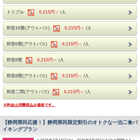
---ご朝食---
滑らかな泉質の温泉がご好評いただいてお
和洋バイキング、ソフトドリンクもサービス
り、湯治の宿としてもご利用いただいており
トリプル
6,215円～
/人
ます。
---館内施設---
旅の疲れを癒すひとときをお過ごしくださ
和室10畳(アウトバス)
6,215円～
/人
・カラオケルーム（当日予約制・無料）
い。
・卓球コーナー（無料）
和室6畳(アウトバス)
6,215円～
/人
----ご夕食----
皆様のご来館をスタッフ一同、お待ちしてお
大人からお子様で楽しめる、和洋中のバイキ
和室8畳
6,215円～
/人
ります。
ングをレストランにてお楽しみいただけま
す。
和室8畳(アウトバス)
6,215円～
/人
ソフトドリンク・アルコールが飲み放題！
夕食時間は宿泊日の前日に確定致しますので
和室二間(アウトバス)
6,215円～
/人
お電話にてご確認下さい。
※開始時間より90分間です。
※料金は消費税込み価格です。
----ご朝食----
【静岡県民応援！】静岡県民限定割引のオトクな一泊二食バ
和洋バイキング、ソフトドリンクもサービス
イキングプラン
----館内施設----