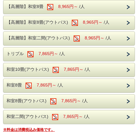
さいませ！
※開始時間より90分間です。
【高層階】和室8畳
8,965円～
/人
【実施日程】
・2026年9月18日(金)
---ご朝食---
【高層階】和室8畳(アウトバス)
8,965円～
/人
・2026年9月23日(水)～25日(金)
・2026年9月27日(日)
和洋バイキング、ソフトドリンクもサービス
＜ご注意＞
【高層階】和室二間(アウトバス)
8,965円～
/人
・1部屋につき、大人2名様以上、3名様～の宿泊でお子様が
---館内施設---
スタンダードプランの半額となります。
・カラオケルーム（当日予約制・無料）
（表示金額は割引後の料金です）
トリプル
7,865円～
/人
※システム上、大人1名・こども2名の計3名様等でもご予約
・卓球コーナー（無料）
が完了
・コインランドリー（有料）
してしまいますが、上記の条件を満たしていない場合は割
和室10畳(アウトバス)
7,865円～
/人
引対象外
となります。ご了承ください。
・本プランとその他割引は併用できません。
和室8畳
7,865円～
/人
・本プランは数量限定となっております。
※当日のチェックイン受付は13時より可能です。
和室8畳(アウトバス)
7,865円～
/人
お部屋にご案内できる15時前後は大変混雑いたします。
予めご了承ください。
◇ファミリーおすすめスポット
和室二間(アウトバス)
7,865円～
/人
■伊豆シャボテン動物公園
※料金は消費税込み価格です。
伊豆シャボテン動物公園は、カピバラをはじめ動物たちと間
近でふれあえるファミリー向けスポット。