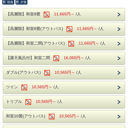
----ご夕食----
朝食
夕食
大人からお子様で楽しめる、和洋中のバイキ
【高層階】和室8畳
11,665円～
/人
動物とのふれあいや、世界各地のサボテン・多肉植物を楽し
ングをレストランにてお楽しみいただけま
める「伊豆シャボテン公園」の入園チケットが付いた、お得
す。
な1泊2食付き宿泊プランです。
【高層階】和室8畳(アウトバス)
11,665円～
/人
ソフトドリンク・アルコールが飲み放題！
夕食時間は宿泊日の前日に確定致しますので
お電話にてご確認下さい。
【高層階】和室二間(アウトバス)
11,665円～
/人
■伊豆シャボテン公園
※開始時間より90分間です。
【露天風呂付】和室二間
16,065円～
/人
動物とのふれあいと個性豊かな植物を一度に楽しめる、ファ
----ご朝食----
ミリーやカップルに人気の観光スポットです。
和洋バイキング、ソフトドリンクもサービス
ダブル(アウトバス)
10,565円～
/人
園内では、放し飼いのカピバラやリスザルを間近で見られる
----館内施設----
ツイン
10,565円～
/人
ほか、キリンやシマウマ、レッサーパンダなど、さまざまな
・カラオケルーム（当日予約制・無料）
動物たちに出会えます。
・卓球コーナー（無料）
トリプル
10,565円～
/人
また、世界各国のサボテンや多肉植物も数多く展示されてお
り、植物好きの方にもおすすめです。
和室10畳(アウトバス)
10,565円～
/人
季節ごとのイベントも開催され、大人からお子様まで一日中
楽しめる人気スポット。