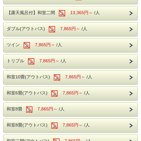
伊東市にはシニアにおすすめな観光スポットも多くございま
す。
樹齢1000年以上経過していると言われている大楠がある
【露天風呂付】和室二間
13,365円～
/人
「葛見神社」や、風情ある川沿いをウォーキングできる「松
川遊歩道」、多数の動物を身近で見る事ができ触れ合う事も
できる「伊豆シャボテン動物公園」など、さまざまな観光ス
ダブル(アウトバス)
7,865円～
/人
ポットがございます。
ツイン
7,865円～
/人
----温泉----
トリプル
7,865円～
/人
露天風呂を併設した大浴場が2か所あり、
広々とした大浴場をお楽しみいただけます。
和室10畳(アウトバス)
7,865円～
/人
滑らかな泉質の温泉がご好評いただいてお
り、湯治の宿としてもご利用いただいており
ます。
和室6畳(アウトバス)
7,865円～
/人
旅の疲れを癒すひとときをお過ごしくださ
い。
和室8畳
7,865円～
/人
----ご夕食----
和室8畳(アウトバス)
7,865円～
/人
大人からお子様で楽しめる、和洋中のバイキ
ングをレストランにてお楽しみいただけま
和室二間(アウトバス)
7,865円～
/人