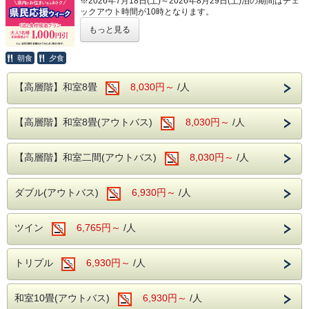
※2026年7月18日(土)～2026年8月29日(土)泊の期間はチェ
・カラオケルーム（当日予約制・無料）
ックアウト時間が10時となります。
・卓球コーナー（無料）
もっと見る
静岡県民限定の特別プラン！
静岡県内お住まいの方限定で本体価格（対象実施期間）より
朝食
夕食
皆様のご来館をスタッフ一同、お待ちしてお
大人お一人様
ります。
が1,000円割引になります。
【高層階】和室8畳
8,030円～
/人
「期間限定」でのご案内ですのでこのチャンスをお見逃しな
く！！！
【高層階】和室8畳(アウトバス)
8,030円～
/人
【対象実施期間】
【高層階】和室二間(アウトバス)
8,030円～
/人
・2026年09月13日(日)～09月18日(金)
・2026年10月12日(日)～10月16日(金)
ダブル(アウトバス)
・2026年11月23日(日)～11月27日(金)
6,930円～
/人
・2026年12月06日(日)～12月11日(金)
ツイン
6,765円～
/人
【ご予約に際してのご案内とご注意】
・本プランは、静岡県在住の方が対象ですがグループ内にお
一人でも
トリプル
6,930円～
/人
対象の方がいらっしゃれば全員がご利用可能となります。
・チェックイン時に代表者の方は免許証や保険証などご住所
が証明で
和室10畳(アウトバス)
きるものをご提示ください。
6,930円～
/人
※ご宿泊される方の中に静岡県にお住まいの方がいらっし