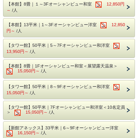
■お食事
【本館】8畳｜１～3Fオーシャンビュー和室
12,850円
【夕食】17：30～
～
/人
アルコールやソフトドリンク飲み放題！
平戸近海で獲れたお魚のお刺身やお寿司を中心に、約50種
の和洋中料理をバイキングでお楽しみいただけます。
【本館】13平米｜1～3Fオーシャンビュー洋室
12,850
円～
/人
※ご到着されたお客様から順番にご案内いたします。チェッ
クインは18時までとなっておりますので、遅れる場合はお
電話ください。
【タワー館】50平米｜5～7Fオーシャンビュー和洋室
※バイキング利用者の総数が30名以下の場合、個人盛りと
なる場合がございます。
13,950円～
/人
【朝食】7：00～9：00
ソフトドリンク飲み放題！
【本館】8畳｜1Fオーシャンビュー和室＜展望露天温泉＞
地元の食材をふんだんに使った、幅広いジャンルのお料理を
15,050円～
/人
バイキング形式でご提供いたします。
※季節や宿泊客数によって、食事時間が変わる場合がござい
【タワー館】50平米｜8～9Fオーシャンビュー和洋室
ます。
15,050円～
/人
※3歳以下のお子様は無料でご利用いただけます。
■ホテルの魅力
【タワー館】50平米｜7Fオーシャンビュー和洋室＜10名定員
・全室オーシャンビュー客室
＞
15,050円～
/人
・地元の食材をふんだんに使用したバイキング
・平戸瀬戸を一望でき、展望露天風呂などが楽しめる「平戸
たびら温泉」
【新館アネックス】33平米｜6～9Fオーシャンビュー洋室
・九州最大！？お子様が走り回れるワンフロア「キッズガー
16,150円～
/人
デン」