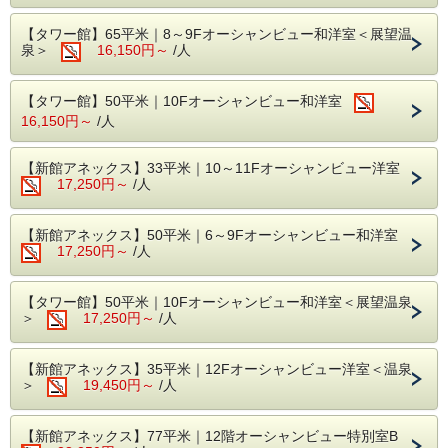
・冬場は強風注意！平戸を一望できる屋上展望台
【タワー館】65平米｜8～9Fオーシャンビュー和洋室＜展望温
泉＞
16,150円～
/人
■平戸たびら天然温泉「なごみの湯」
露天風呂は平戸瀬戸の感動パノラマ！
美肌の湯の素ともいわれている「含鉄炭酸水素ナトリウム」
の含有量の多い自家源泉で、トロトロとした肌触りを思う存
【タワー館】50平米｜10Fオーシャンビュー和洋室
分お楽しみください。
16,150円～
/人
※時間：11：00～23：00 5：30～09：00
※設備：展望露天風呂、内湯大浴場、ジェットバス、電気風
【新館アネックス】33平米｜10～11Fオーシャンビュー洋室
呂、座り湯、サウナ、水風呂、家族風呂（有料）、女性限定
17,250円～
/人
岩盤浴（有料）
【新館アネックス】50平米｜6～9Fオーシャンビュー和洋室
■館内施設
17,250円～
/人
キッズガーデン：15：00～23：00
マンガコーナー：約3000冊のマンガをご用意
カラオケルーム
：15：00～23：00（有料）
【タワー館】50平米｜10Fオーシャンビュー和洋室＜展望温泉
卓球コーナー
：15：00～23：00
＞
17,250円～
/人
コインランドリー：洗剤込み洗濯300円乾燥10分100円
屋上展望台
【新館アネックス】35平米｜12Fオーシャンビュー洋室＜温泉
＞
19,450円～
/人
■アクセス
・たびら平戸口駅…タクシーで約5分、徒歩で約30分
・伊万里東府招I.C…車で約1時間
【新館アネックス】77平米｜12階オーシャンビュー特別室B