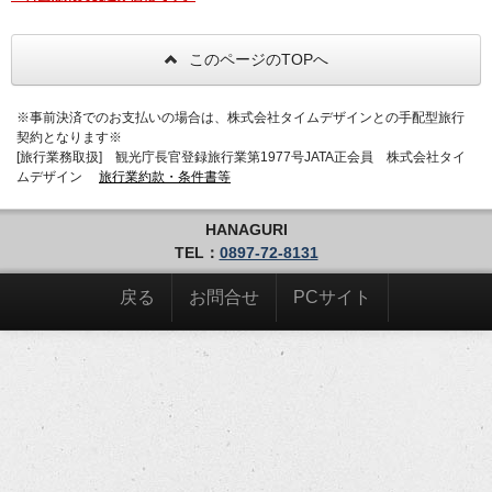
館、無人チェックインとなりますのでご注意下さい。
チェックアウトは、手続き不要でそのままご出発いた
だけます。
このページのTOPへ
【事前チェックイン】
来館時の手続きを簡略化するため、事前チェックイン
※事前決済でのお支払いの場合は、株式会社タイムデザインとの手配型旅行
のお願いメールをお送りさせていただいております。
契約となります※
[旅行業務取扱] 観光庁長官登録旅行業第1977号JATA正会員 株式会社タイ
【お食事】
ムデザイン
旅行業約款・条件書等
当館では一切のお食事を提供しておりません。近隣の
飲食店をご利用ください。
HANAGURI
【アメニティ】
TEL：
0897-72-8131
共用のシャワールーム更衣室に設置しております。お
手数ですが、こちらから必要なものをお取りください
戻る
お問合せ
PCサイト
ませ。
シャンプー類/タオル/歯ブラシ/髭剃り/綿棒/ヘアブラシ
【屋内駐輪所】
スポーツバイクは一階屋内の駐輪スペースにお停めい
ただけます。セキュリティ内なので安心です(最大7台)
【連泊でご利用のお客様へ】
チェックイン後のお部屋はチェックアウトまでの間、
従業員の入室を控えさせていただいております。