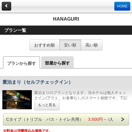
HOME
HANAGURI
プラン一覧
おすすめ順
安い順
高い順
部屋から探す
プランから探す
素泊まり（セルフチェックイン）
素泊まりのプランとなります。当ホテルは無人チェッ
クイン/アウト、お食事なしのスマート旅館です。下記
ご案内を必ずお読みいただいた上で、ご予約ください
もっと見る
ませ。
Cタイプ（トリプル バス・トイレ共用）
【入館用暗証番号など】
3,500円～
/人
ご宿泊前日に、ホテル入口用暗証番号とチェックイン
コードがメール/SMSで送信されます。暗証番号での入
※料金は消費税込み価格です。