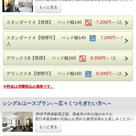
※※旅行会社様からのご予約、団体のご予約はご遠慮い
もっと見る
■注意事項
■男女別展望浴場(最上階：９階)
ただいております。
団体様の場合や時期によりキャンセル規定が異なります
西日本最高峰の石鎚山や西条市の街並を望める人工ヘルスト
ご了承くださいませ。
詳しくはホテルまでお問い合わせくださいませ
ン温泉
スタンダードＡ【禁煙】 ベッド幅140
7,200円～
/人
営業時間：14:00~24:00、翌6:00~9:00
JR伊予西条駅真正面、西条市の中心地のホテル
西日本最高峰の石鎚山を望める展望浴場をお楽しみください
■JR伊予西条駅より徒歩1分の好立地
スタンダードＡ【喫煙可】 ベッド幅140
7,200円～
/
隣がコンビニ、石鎚へのバスも真正面バス停から出ています
■男女別展望浴場(最上階：９階)
人
西日本最高峰の石鎚山や西条市の街並を望める人工ヘルスト
■平面120台駐車場 (敷地内＆第二駐車場)
ン温泉
1日１台税込300円 ※バス・トラックは事前予約をお願いし
営業時間：14:00~24:00、翌6:00~9:00
デラックスB【禁煙】 ベッド幅160
ます（料金が異なります）
8,200円～
/人
■JR伊予西条駅より徒歩1分の好立地
■焼き立てパンや産直市から取り寄せた地元野菜の和洋バイ
隣がコンビニ、石鎚へのバスも真正面バス停から出ています
キング(定価：￥1320（税込）)
デラックスＢ【喫煙可】 ベッド幅160
8,200円～
/人
朝食付きプランでご予約いただくとお得にお召し上がりいた
■平面120台駐車場 (敷地内＆第二駐車場)
だけます
1日１台税込300円 ※バス・トラックは事前予約をお願いし
※料金は消費税込み価格です。
ます（料金が異なります）
■室内設備(全部屋１４平米以上)
■焼き立てパンや産直市から取り寄せた地元野菜の和洋バイ
・シモンズ社製デュベスタイルロング＆ワイドベッドで快適
シングルユースプラン♪～広々くつろぎたい方へ～
キング(定価：￥1320（税込）)
な寝心地
朝食付きプランでご予約いただくとお得にお召し上がりいた
・43型壁掛けテレビ、全室加湿機能付き空気清浄機、今治
だけます
JR伊予西条駅真正面、西条市の中心地のホテル
タオル、各部屋Wi-Fi
西日本最高峰の石鎚山を望める展望浴場をお楽しみください
■チェックイン14:00~24:00(最終) / チェックアウト11:00
もっと見る
■室内設備(全部屋１４平米以上)
■男女別展望浴場(最上階：９階)
・シモンズ社製デュベスタイルロング＆ワイドベッドで快適
西日本最高峰の石鎚山や西条市の街並を望める人工ヘルスト
■各種サービス