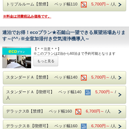
・43型壁掛けテレビ、全室加湿機能付き空気清浄機、今治
トリプルルーム【禁煙】 ベッド幅110
5,700円～
/人
タオル、各部屋Wi-Fi
から出ています
■チェックイン14:00~24:00(最終) / チェックアウト11:00
※料金は消費税込み価格です。
■平面120台駐車場 (敷地内＆第二駐車場)
■各種サービス
1日１台税込300円 ※バス・トラックは事前
ウェルカムドリンク 14:00〜23:00、コインランドリー 7：
連泊でお得！ecoプラン★石鎚山一望できる展望浴場ありま
00～22：00（有料）、自動販売機、製氷機、電子レンジ、
予約をお願いします（料金が異なります）
アメニティバー、会議室
す～(^^♪※全室加湿付き空気清浄機導入～
■注意事項
■焼き立てパンや産直市から取り寄せた地元
【＊＊注意＊＊】
団体様の場合や時期によりキャンセル規定が異なります
※このプランは2泊から60泊まで予約可能となります
野菜の和洋バイキング(定価：￥1320（税
詳しくはホテルまでお問い合わせくださいませ
もっと見る
込）)
2泊以上限定の【客室清掃なし】のお得なプランです
エコ活動に取り組む方、連泊中の清掃が不要な方におすすめ
朝食付きプランでご予約いただくとお得にお
なプランです
JR伊予西条駅真正面、西条市の中心地のホテ
召し上がりいただけます
ただし、4泊以上の場合は衛生上3日に1度清掃に入ります
スタンダードＡ【禁煙】 ベッド幅140
5,700円～
/人
ル
※1泊のみへの変更は他プラン料金へと変更になります
西日本最高峰の石鎚山を望める展望浴場をお
タオルやアメニティーはドア前に設置いたします
スタンダードＡ【喫煙可】 ベッド幅140
5,700円～
/
楽しみください
希望者はゴミの回収をさせていただきますのでフロントまで
■室内設備(全部屋１４平米以上)
人
お問い合わせください
・シモンズ社製デュベスタイルロング＆ワイ
■男女別展望浴場(最上階：９階)
JR伊予西条駅真正面、西条市の中心地のホテル
ドベッドで快適な寝心地
デラックスB【禁煙】 ベッド幅160
6,700円～
/人
西日本最高峰の石鎚山を望める展望浴場をお楽しみください
西日本最高峰の石鎚山や西条市の街並を望め
・43型壁掛けテレビ、全室加湿機能付き空気
る人工ヘルストン温泉
■男女別展望浴場(最上階：９階)
清浄機、今治タオル、各部屋Wi-Fi
デラックスＢ【喫煙可】 ベッド幅160
6,700円～
/人
西日本最高峰の石鎚山や西条市の街並を望める人工ヘルスト
営業時間：14:00~24:00、翌6:00~9:00