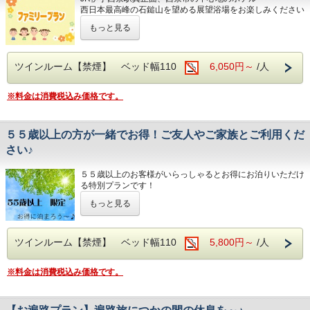
清浄機、今治タオル、各部屋Wi-Fi
西日本最高峰の石鎚山を望める展望浴場をお楽しみください
■室内設備(全部屋１４平米以上)
・シモンズ社製デュベスタイルロング＆ワイドベッドで快適
もっと見る
■男女別展望浴場(最上階：９階)
な寝心地
■チェックイン14:00~24:00(最終) / チェック
西日本最高峰の石鎚山や西条市の街並を望める人工ヘルスト
・43型壁掛けテレビ、全室加湿機能付き空気清浄機、今治
アウト11:00
ン温泉
タオル、各部屋Wi-Fi
営業時間：14:00~24:00、翌6:00~9:00
ツインルーム【禁煙】 ベッド幅110
6,050円～
/人
■チェックイン14:00~24:00(最終) / チェックアウト11:00
■各種サービス
■JR伊予西条駅より徒歩1分の好立地
※料金は消費税込み価格です。
隣がコンビニ、石鎚へのバスも真正面バス停から出ています
■各種サービス
ウェルカムドリンク 14:00〜23:00、コインラ
ウェルカムドリンク 14:00〜23:00、コインランドリー 7：
ンドリー 7：00～22：00（有料）、自動販売
■平面120台駐車場 (敷地内＆第二駐車場)
00～22：00（有料）、自動販売機、製氷機、電子レンジ、
1日１台税込300円 ※バス・トラックは事前予約をお願いし
５５歳以上の方が一緒でお得！ご友人やご家族とご利用くだ
アメニティバー、会議室
機、製氷機、電子レンジ、アメニティバー、
ます（料金が異なります）
さい♪
会議室
■注意事項
■焼き立てパンや産直市から取り寄せた地元野菜の和洋バイ
団体様の場合や時期によりキャンセル規定が異なります
５５歳以上のお客様がいらっしゃるとお得にお泊りいただけ
キング(定価：￥1320（税込）)
詳しくはホテルまでお問い合わせくださいませ
る特別プランです！
■注意事項
朝食付きプランでご予約いただくとお得にお召し上がりいた
ゆったり、のんびり西日本最高峰の石鎚山はもちろん
だけます
団体様の場合や時期によりキャンセル規定が
もっと見る
周辺の山々を望める西条へぜひお越しください。
異なります
1予約につき１名様でも５５歳のお客様がいらっしゃると全
■室内設備(全部屋１４平米以上)
詳しくはホテルまでお問い合わせくださいま
員プラン料金でご利用いただけます。
ツインルーム【禁煙】 ベッド幅110
5,800円～
/人
・シモンズ社製デュベスタイルロング＆ワイドベッドで快適
せ
な寝心地
JR伊予西条駅真正面、西条市の中心地のホテル
・43型壁掛けテレビ、全室加湿機能付き空気清浄機、今治
※料金は消費税込み価格です。
西日本最高峰の石鎚山を望める展望浴場をお楽しみください
タオル、各部屋Wi-Fi
■男女別展望浴場(最上階：９階)
■チェックイン14:00~24:00(最終) / チェックアウト11:00
西日本最高峰の石鎚山や西条市の街並を望める人工ヘルスト