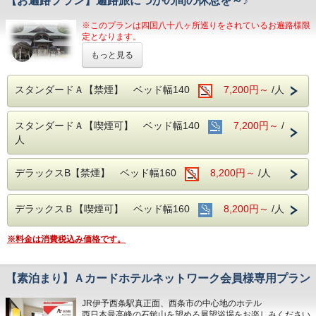
【お遍路プラン】遍路旅につかの間の休息を～♪
ン温泉
■各種サービス
営業時間：14:00~24:00、翌6:00~9:00
ウェルカムドリンク 14:00〜23:00、コインランドリー 7：
※このプランは四国八十八ヶ所巡りをされているお遍路様限
00～22：00（有料）、自動販売機、製氷機、電子レンジ、
定となります。
■JR伊予西条駅より徒歩1分の好立地
アメニティバー、会議室
隣がコンビニ、石鎚へのバスも真正面バス停から出ています
もっと見る
当ホテルの近くには、６０番札所の横峰寺をはじめ、香
■注意事項
園寺、宝寿寺、吉祥寺、前神寺とあります。
■平面120台駐車場 (敷地内＆第二駐車場)
団体様の場合や時期によりキャンセル規定が異なります
当ホテルを
拠点
に、バスや電車で巡られてはいかがでし
1日１台税込300円 ※バス・トラックは事前予約をお願いし
スタンダードＡ【禁煙】 ベッド幅140
詳しくはホテルまでお問い合わせくださいませ
7,200円～
/人
ょう！！
ます（料金が異なります）
横峰寺へのバス乗り場はJR伊予西条駅前で、ホテルか
■焼き立てパンや産直市から取り寄せた地元野菜の和洋バイ
スタンダードＡ【喫煙可】 ベッド幅140
7,200円～
/
ら
徒歩１分
です。
キング(定価：￥1320（税込）)
人
朝食付きプランでご予約いただくとお得にお召し上がりいた
また、歩き遍路をされているお遍路様、次の６５番札所
だけます
までは
デラックスB【禁煙】 ベッド幅160
車の移動でも、高速道路を利用して約４０分の距離とな
8,200円～
/人
っております。
■室内設備(全部屋１４平米以上)
当ホテルには展望浴場があり、人工温泉となっておりま
・シモンズ社製デュベスタイルロング＆ワイドベッドで快適
す。
デラックスＢ【喫煙可】 ベッド幅160
8,200円～
/人
な寝心地
疲れを癒す効能がございますのでここで一度身体の疲れ
・43型壁掛けテレビ、全室加湿機能付き空気清浄機、今治
を取り除き、
タオル、各部屋Wi-Fi
※料金は消費税込み価格です。
また新たに遍路旅を再開してはいかがでしょうか？？
■チェックイン14:00~24:00(最終) / チェックアウト11:00
そして、このプランをご利用いただいたお遍路様、御朱
印帳を見せていただければ
【素泊まり】Ａカードホテルネットワーク会員様専用プラン
■各種サービス
スタンダードAタイプは
６，２００円
に
ウェルカムドリンク 14:00〜23:00、コインランドリー 7：
デラックスBタイプは
７，２００円
に
00～22：00（有料）、自動販売機、製氷機、電子レンジ、
JR伊予西条駅真正面、西条市の中心地のホテル
させていただきます！
アメニティバー、会議室
西日本最高峰の石鎚山を望める展望浴場をお楽しみください