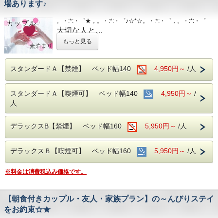
・43型壁掛けテレビ、全室加湿機能付き空気清浄機、今治
・シモンズ社製デュベスタイルロング＆ワイ
場あります♪
詳しくはホテルまでお問い合わせくださいま
タオル、各部屋Wi-Fi
ドベッドで快適な寝心地
せ
。・:*:・゜★，。・:*:・゜♪☆*☆。・:*:・゜，。・:*:・゜
■チェックイン14:00~24:00(最終) / チェックアウト11:00
・43型壁掛けテレビ、全室加湿機能付き空気
大切な人と…
清浄機、今治タオル、各部屋Wi-Fi
■各種サービス
ご夫婦で…
もっと見る
ウェルカムドリンク 14:00〜23:00、コインランドリー 7：
ご家族で…
00～22：00（有料）、自動販売機、製氷機、電子レンジ、
■チェックイン14:00~24:00(最終) / チェック
アメニティバー、会議室
スタンダードＡ【禁煙】 ベッド幅140
4,950円～
/人
アウト11:00
ちょっと遠出をしてみませんか♪
■注意事項
団体様の場合や時期によりキャンセル規定が異なります
スタンダードＡ【喫煙可】 ベッド幅140
4,950円～
/
詳しくはホテルまでお問い合わせくださいませ
■各種サービス
JR伊予西条駅真正面、西条市の中心地のホテ
人
ウェルカムドリンク 14:00〜23:00、コインラ
ル
ンドリー 7：00～22：00（有料）、自動販売
西日本最高峰の石鎚山を望める展望浴場をお
デラックスB【禁煙】 ベッド幅160
5,950円～
/人
機、製氷機、電子レンジ、アメニティバー、
楽しみください
会議室
デラックスＢ【喫煙可】 ベッド幅160
5,950円～
/人
■男女別展望浴場(最上階：９階)
■注意事項
西日本最高峰の石鎚山や西条市の街並を望め
※料金は消費税込み価格です。
団体様の場合や時期によりキャンセル規定が
る人工ヘルストン温泉
異なります
営業時間：14:00~24:00、翌6:00~9:00
【朝食付きカップル・友人・家族プラン】の～んびりステイ
詳しくはホテルまでお問い合わせくださいま
をお約束☆★
せ
■JR伊予西条駅より徒歩1分の好立地