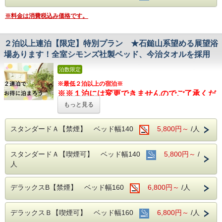
ン温泉
営業時間：14:00~24:00、翌6:00~9:00
■チェックイン14:00~24:00(最終) / チェック
※料金は消費税込み価格です。
■JR伊予西条駅より徒歩1分の好立地
アウト11:00
■JR伊予西条駅より徒歩1分の好立地
隣がコンビニ、石鎚へのバスも真正面バス停
隣がコンビニ、石鎚へのバスも真正面バス停から出ています
２泊以上連泊【限定】特別プラン ★石鎚山系望める展望浴
から出ています
■各種サービス
■平面120台駐車場 (敷地内＆第二駐車場)
場あります！全室シモンズ社製ベッド、今治タオルを採用
1日１台税込300円 ※バス・トラックは事前予約をお願いし
ウェルカムドリンク 14:00〜23:00、コインラ
ます（料金が異なります）
■平面120台駐車場 (敷地内＆第二駐車場)
泊数限定
ンドリー 7：00～22：00（有料）、自動販売
1日１台税込300円 ※バス・トラックは事前
※最低２泊以上の宿泊※
■焼き立てパンや産直市から取り寄せた地元野菜の和洋バイ
機、製氷機、電子レンジ、アメニティバー、
キング(定価：￥1320（税込）)
※※１泊には変更できませんのでご了承くだ
予約をお願いします（料金が異なります）
会議室
朝食付きプランでご予約いただくとお得にお召し上がりいた
さい！※※
もっと見る
だけます
■焼き立てパンや産直市から取り寄せた地元
■注意事項
スタンダードＡ【禁煙】 ベッド幅140
仕事で２泊以上宿泊するお客様にお贈りする
5,800円～
/人
野菜の和洋バイキング(定価：￥1320（税
■室内設備(全部屋１４平米以上)
団体様の場合や時期によりキャンセル規定が
・シモンズ社製デュベスタイルロング＆ワイドベッドで快適
特別
なプランです。
込）)
異なります
な寝心地
こちらの朝食付きプランでご予約いただくと
スタンダードＡ【喫煙可】 ベッド幅140
5,800円～
/
・43型壁掛けテレビ、全室加湿機能付き空気清浄機、今治
詳しくはホテルまでお問い合わせくださいま
人
タオル、各部屋Wi-Fi
JR伊予西条駅真正面、西条市の中心地のホテ
お得にお召し上がりいただけます
せ
ル
■チェックイン14:00~24:00(最終) / チェックアウト11:00
デラックスB【禁煙】 ベッド幅160
6,800円～
/人
西日本最高峰の石鎚山を望める展望浴場をお
■各種サービス
楽しみください
■室内設備(全部屋１４平米以上)
ウェルカムドリンク 14:00〜23:00、コインランドリー 7：
00～22：00（有料）、自動販売機、製氷機、電子レンジ、
デラックスＢ【喫煙可】 ベッド幅160
・シモンズ社製デュベスタイルロング＆ワイ
6,800円～
/人
アメニティバー、会議室