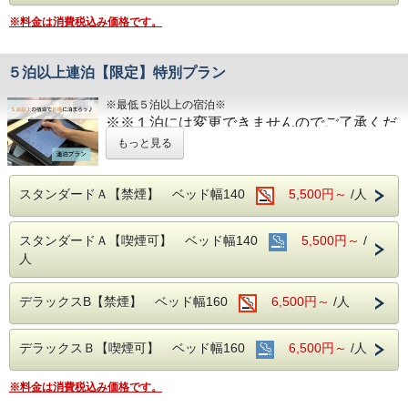
■男女別展望浴場(最上階：９階)
ドベッドで快適な寝心地
※料金は消費税込み価格です。
■注意事項
西日本最高峰の石鎚山や西条市の街並を望め
・43型壁掛けテレビ、全室加湿機能付き空気
団体様の場合や時期によりキャンセル規定が異なります
る人工ヘルストン温泉
清浄機、今治タオル、各部屋Wi-Fi
詳しくはホテルまでお問い合わせくださいませ
営業時間：14:00~24:00、翌6:00~9:00
５泊以上連泊【限定】特別プラン
■チェックイン14:00~24:00(最終) / チェック
※最低５泊以上の宿泊※
■JR伊予西条駅より徒歩1分の好立地
アウト11:00
※※１泊には変更できませんのでご了承くだ
隣がコンビニ、石鎚へのバスも真正面バス停
さい！※※
もっと見る
から出ています
■各種サービス
ウェルカムドリンク 14:00〜23:00、コインラ
５泊以上宿泊するお客様にお贈りする特別な
スタンダードＡ【禁煙】 ベッド幅140
5,500円～
/人
■平面120台駐車場 (敷地内＆第二駐車場)
ンドリー 7：00～22：00（有料）、自動販売
プランです。
1日１台税込300円 ※バス・トラックは事前
機、製氷機、電子レンジ、アメニティバー、
スタンダードＡ【喫煙可】 ベッド幅140
5,500円～
/
予約をお願いします（料金が異なります）
会議室
JR伊予西条駅真正面、西条市の中心地のホテ
人
ル
■焼き立てパンや産直市から取り寄せた地元
■注意事項
西日本最高峰の石鎚山を望める展望浴場をお
デラックスB【禁煙】 ベッド幅160
6,500円～
/人
野菜の和洋バイキング(定価：￥1320（税
団体様の場合や時期によりキャンセル規定が
楽しみください
込）)
異なります
デラックスＢ【喫煙可】 ベッド幅160
6,500円～
/人
朝食付きプランでご予約いただくとお得にお
詳しくはホテルまでお問い合わせくださいま
■男女別展望浴場(最上階：９階)
召し上がりいただけます
せ
西日本最高峰の石鎚山や西条市の街並を望め
※料金は消費税込み価格です。
る人工ヘルストン温泉