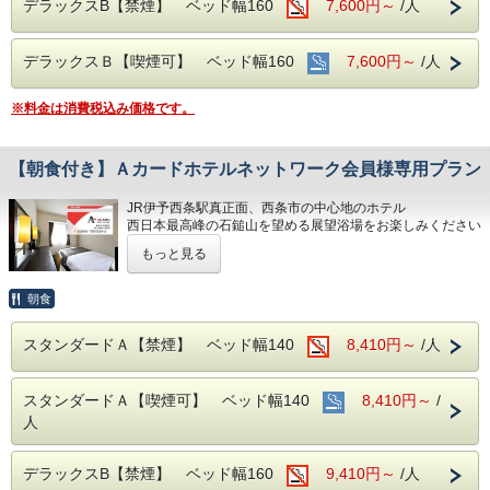
デラックスB【禁煙】 ベッド幅160
7,600円～
/人
■平面120台駐車場 (敷地内＆第二駐車場)
1日１台税込300円 ※バス・トラックは事前予約をお願いし
ます（料金が異なります）
デラックスＢ【喫煙可】 ベッド幅160
7,600円～
/人
■焼き立てパンや産直市から取り寄せた地元野菜の和洋バイ
キング(定価：￥1320（税込）)
※料金は消費税込み価格です。
こちらの朝食付きプランでご予約いただくとお得にお召し上
がりいただけます
【朝食付き】Ａカードホテルネットワーク会員様専用プラン
■室内設備(全部屋１４平米以上)
JR伊予西条駅真正面、西条市の中心地のホテル
・シモンズ社製デュベスタイルロング＆ワイドベッドで快適
西日本最高峰の石鎚山を望める展望浴場をお楽しみください
な寝心地
・43型壁掛けテレビ、全室加湿機能付き空気清浄機、今治
もっと見る
■男女別展望浴場(最上階：９階)
タオル、各部屋Wi-Fi
西日本最高峰の石鎚山や西条市の街並を望める人工ヘルスト
ン温泉
朝食
■チェックイン14:00~24:00(最終) / チェックアウト11:00
営業時間：14:00~24:00、翌6:00~9:00
■各種サービス
スタンダードＡ【禁煙】 ベッド幅140
8,410円～
/人
■JR伊予西条駅より徒歩1分の好立地
ウェルカムドリンク 14:00〜23:00、コインランドリー 7：
隣がコンビニ、石鎚へのバスも真正面バス停から出ています
00～22：00（有料）、自動販売機、製氷機、電子レンジ、
アメニティバー、会議室
スタンダードＡ【喫煙可】 ベッド幅140
8,410円～
/
■平面120台駐車場 (敷地内＆第二駐車場)
1日１台税込300円 ※バス・トラックは事前予約をお願いし
人
■注意事項
ます（料金が異なります）
団体様の場合や時期によりキャンセル規定が異なります
詳しくはホテルまでお問い合わせくださいませ
■焼き立てパンや産直市から取り寄せた地元野菜の和洋バイ
デラックスB【禁煙】 ベッド幅160
9,410円～
/人
キング(定価：￥1320（税込）)