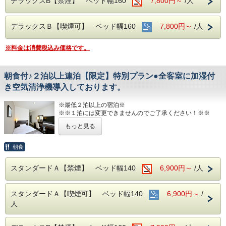
デラックスB【禁煙】 ベッド幅160
7,800円～
/人
■男女別展望浴場(最上階：９階)
西日本最高峰の石鎚山や西条市の街並を望める人工ヘルスト
ン温泉
デラックスＢ【喫煙可】 ベッド幅160
7,800円～
/人
営業時間：14:00~24:00、翌6:00~9:00
■JR伊予西条駅より徒歩1分の好立地
※料金は消費税込み価格です。
隣がコンビニ、石鎚へのバスも真正面バス停から出ています
■平面120台駐車場 (敷地内＆第二駐車場)
朝食付♪２泊以上連泊【限定】特別プラン●全客室に加湿付
1日１台税込300円 ※バス・トラックは事前予約をお願いし
き空気清浄機導入しております。
ます（料金が異なります）
■焼き立てパンや産直市から取り寄せた地元野菜の和洋バイ
※最低２泊以上の宿泊※
キング(定価：￥1320（税込）)
※※１泊には変更できませんのでご了承ください！※※
こちらの朝食付きプランでご予約いただくとお得にお召し上
もっと見る
がりいただけます
２泊以上宿泊するお客様にお贈りする特別なプランです。
JR伊予西条駅真正面、西条市の中心地のホテル
朝食
■室内設備(全部屋１４平米以上)
西日本最高峰の石鎚山を望める展望浴場をお楽しみください
・シモンズ社製デュベスタイルロング＆ワイドベッドで快適
スタンダードＡ【禁煙】 ベッド幅140
6,900円～
/人
な寝心地
■男女別展望浴場(最上階：９階)
・43型壁掛けテレビ、全室加湿機能付き空気清浄機、今治
西日本最高峰の石鎚山や西条市の街並を望める人工ヘルスト
タオル、各部屋Wi-Fi
ン温泉
スタンダードＡ【喫煙可】 ベッド幅140
6,900円～
/
営業時間：14:00~24:00、翌6:00~9:00
■チェックイン14:00~24:00(最終) / チェックアウト11:00
人
■JR伊予西条駅より徒歩1分の好立地
■各種サービス
隣がコンビニ、石鎚へのバスも真正面バス停から出ています
ウェルカムドリンク 14:00〜23:00、コインランドリー 7：