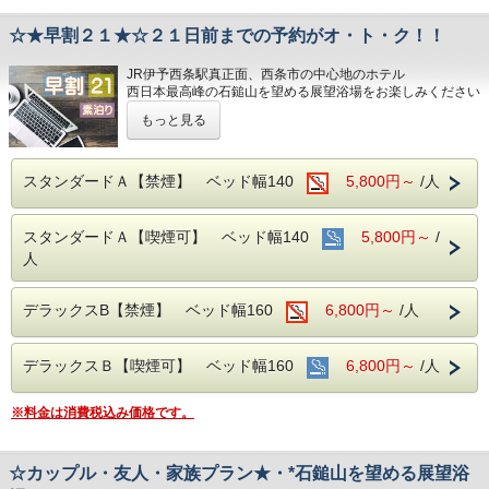
営業時間：14:00~24:00、翌6:00~9:00
☆★早割２１★☆２１日前までの予約がオ・ト・ク！！
■室内設備(全部屋１４平米以上)
・シモンズ社製デュベスタイルロング＆ワイ
JR伊予西条駅真正面、西条市の中心地のホテル
■JR伊予西条駅より徒歩1分の好立地
ドベッドで快適な寝心地
西日本最高峰の石鎚山を望める展望浴場をお楽しみください
隣がコンビニ、石鎚へのバスも真正面バス停
・43型壁掛けテレビ、全室加湿機能付き空気
もっと見る
■男女別展望浴場(最上階：９階)
から出ています
清浄機、今治タオル、各部屋Wi-Fi
西日本最高峰の石鎚山や西条市の街並を望める人工ヘルスト
ン温泉
営業時間：14:00~24:00、翌6:00~9:00
スタンダードＡ【禁煙】 ベッド幅140
■平面120台駐車場 (敷地内＆第二駐車場)
5,800円～
/人
■チェックイン14:00~24:00(最終) / チェック
1日１台税込300円 ※バス・トラックは事前
■JR伊予西条駅より徒歩1分の好立地
アウト11:00
隣がコンビニ、石鎚へのバスも真正面バス停から出ています
予約をお願いします（料金が異なります）
スタンダードＡ【喫煙可】 ベッド幅140
5,800円～
/
人
■平面120台駐車場 (敷地内＆第二駐車場)
■各種サービス
1日１台税込300円 ※バス・トラックは事前予約をお願いし
■焼き立てパンや産直市から取り寄せた地元
ウェルカムドリンク 14:00〜23:00、コインラ
ます（料金が異なります）
デラックスB【禁煙】 ベッド幅160
6,800円～
/人
野菜の和洋バイキング(定価：￥1320（税
ンドリー 7：00～22：00（有料）、自動販売
■焼き立てパンや産直市から取り寄せた地元野菜の和洋バイ
込）)
機、製氷機、電子レンジ、アメニティバー、
キング(定価：￥1320（税込）)
朝食付きプランでご予約いただくとお得にお
デラックスＢ【喫煙可】 ベッド幅160
6,800円～
/人
朝食付きプランでご予約いただくとお得にお召し上がりいた
会議室
だけます
召し上がりいただけます
※料金は消費税込み価格です。
■注意事項
■室内設備(全部屋１４平米以上)
団体様の場合や時期によりキャンセル規定が
・シモンズ社製デュベスタイルロング＆ワイドベッドで快適
■室内設備(全部屋１４平米以上)
☆カップル・友人・家族プラン★・*石鎚山を望める展望浴
な寝心地
異なります