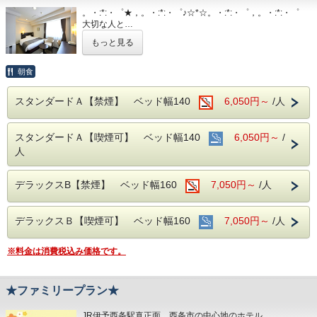
。・:*:・゜★，。・:*:・゜♪☆*☆。・:*:・゜，。・:*:・゜
隣がコンビニ、石鎚へのバスも真正面バス停
大切な人と…
から出ています
ご夫婦で…
もっと見る
ご家族で…
■平面120台駐車場 (敷地内＆第二駐車場)
ちょっと遠出をしてみませんか♪
朝食
1日１台税込300円 ※バス・トラックは事前
JR伊予西条駅真正面、西条市の中心地のホテル
予約をお願いします（料金が異なります）
スタンダードＡ【禁煙】 ベッド幅140
6,050円～
/人
西日本最高峰の石鎚山を望める展望浴場をお楽しみください
■男女別展望浴場(最上階：９階)
■焼き立てパンや産直市から取り寄せた地元
スタンダードＡ【喫煙可】 ベッド幅140
6,050円～
/
西日本最高峰の石鎚山や西条市の街並を望める人工ヘルスト
ン温泉
人
野菜の和洋バイキング(定価：￥1320（税
営業時間：14:00~24:00、翌6:00~9:00
込）)
■JR伊予西条駅より徒歩1分の好立地
デラックスB【禁煙】 ベッド幅160
7,050円～
/人
朝食付きプランでご予約いただくとお得にお
隣がコンビニ、石鎚へのバスも真正面バス停から出ています
召し上がりいただけます
■平面120台駐車場 (敷地内＆第二駐車場)
デラックスＢ【喫煙可】 ベッド幅160
7,050円～
/人
1日１台税込300円 ※バス・トラックは事前予約をお願いし
ます（料金が異なります）
※料金は消費税込み価格です。
■室内設備(全部屋１４平米以上)
■焼き立てパンや産直市から取り寄せた地元野菜の和洋バイ
・シモンズ社製デュベスタイルロング＆ワイ
キング(定価：￥1320（税込）)
こちらの朝食付きプランでご予約いただくとお得にお召し上
ドベッドで快適な寝心地
★ファミリープラン★
がりいただけます
・43型壁掛けテレビ、全室加湿機能付き空気
JR伊予西条駅真正面、西条市の中心地のホテル