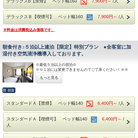
デラックスB【禁煙】 ベッド幅160
7,900円～
/人
00～22：00（有料）、自動販売機、製氷機、電子レンジ、
■平面120台駐車場 (敷地内＆第二駐車場)
アメニティバー、会議室
1日１台税込300円 ※バス・トラックは事前予約をお願いし
ます（料金が異なります）
デラックスＢ【喫煙可】 ベッド幅160
7,900円～
/人
■注意事項
団体様の場合や時期によりキャンセル規定が異なります
■焼き立てパンや産直市から取り寄せた地元野菜の和洋バイ
詳しくはホテルまでお問い合わせくださいませ
キング(定価：￥1320（税込）)
※料金は消費税込み価格です。
こちらの朝食付きプランでご予約いただくとお得にお召し上
がりいただけます
朝食付き♪５泊以上連泊【限定】特別プラン ●全客室に加
湿付き空気清浄機導入しております。
■室内設備(全部屋１４平米以上)
・シモンズ社製デュベスタイルロング＆ワイドベッドで快適
な寝心地
※最低５泊以上の宿泊※
・43型壁掛けテレビ、全室加湿機能付き空気清浄機、今治
※※１泊には変更できませんのでご了承ください！※※
タオル、各部屋Wi-Fi
もっと見る
５泊以上宿泊するお客様にお贈りする特別なプランです。
■チェックイン14:00~24:00(最終) / チェックアウト11:00
JR伊予西条駅真正面、西条市の中心地のホテル
朝食
■各種サービス
西日本最高峰の石鎚山を望める展望浴場をお楽しみください
ウェルカムドリンク 14:00〜23:00、コインランドリー 7：
スタンダードＡ【禁煙】 ベッド幅140
6,400円～
/人
00～22：00（有料）、自動販売機、製氷機、電子レンジ、
■男女別展望浴場(最上階：９階)
アメニティバー、会議室
西日本最高峰の石鎚山や西条市の街並を望める人工ヘルスト
ン温泉
■注意事項
スタンダードＡ【喫煙可】 ベッド幅140
6,400円～
/
営業時間：14:00~24:00、翌6:00~9:00
団体様の場合や時期によりキャンセル規定が異なります
人
詳しくはホテルまでお問い合わせくださいませ
■JR伊予西条駅より徒歩1分の好立地
隣がコンビニ、石鎚へのバスも真正面バス停から出ています