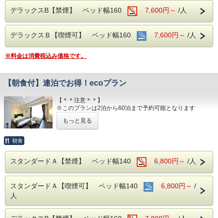
■平面120台駐車場 (敷地内＆第二駐車場)
デラックスB【禁煙】 ベッド幅160
7,600円～
/人
■注意事項
1日１台税込300円 ※バス・トラックは事前予約をお願いし
団体様の場合や時期によりキャンセル規定が異なります
ます（料金が異なります）
詳しくはホテルまでお問い合わせくださいませ
デラックスＢ【喫煙可】 ベッド幅160
7,600円～
/人
■焼き立てパンや産直市から取り寄せた地元野菜の和洋バイ
キング(定価：￥1320（税込）)
こちらの朝食付きプランでご予約いただくとお得にお召し上
※料金は消費税込み価格です。
がりいただけます
【朝食付】連泊でお得！ecoプラン
■室内設備(全部屋１４平米以上)
・シモンズ社製デュベスタイルロング＆ワイドベッドで快適
【＊＊注意＊＊】
な寝心地
※このプランは2泊から60泊まで予約可能となります
・43型壁掛けテレビ、全室加湿機能付き空気清浄機、今治
タオル、各部屋Wi-Fi
もっと見る
2泊以上限定の【客室清掃なし】のお得なプランです
エコ活動に取り組む方、連泊中の清掃が不要な方におすすめ
■チェックイン14:00~24:00(最終) / チェックアウト11:00
なプランです
朝食
ただし、4泊以上の場合は衛生上3日に1度清掃に入ります
■各種サービス
※1泊のみへの変更は他プラン料金へと変更になります
ウェルカムドリンク 14:00〜23:00、コインランドリー 7：
スタンダードＡ【禁煙】 ベッド幅140
6,800円～
/人
00～22：00（有料）、自動販売機、製氷機、電子レンジ、
タオルやアメニティーはドア前に設置いたします
アメニティバー、会議室
希望者はゴミの回収をさせていただきますのでフロントまで
スタンダードＡ【喫煙可】 ベッド幅140
6,800円～
/
お問い合わせください
■注意事項
人
団体様の場合や時期によりキャンセル規定が異なります
JR伊予西条駅真正面、西条市の中心地のホテル
詳しくはホテルまでお問い合わせくださいませ
西日本最高峰の石鎚山を望める展望浴場をお楽しみください