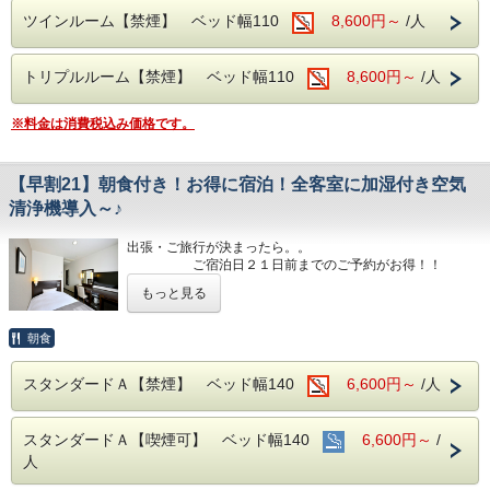
な寝心地
ン温泉
ウェルカムドリンク 14:00〜23:00、コインランドリー 7：
ツインルーム【禁煙】 ベッド幅110
8,600円～
/人
・43型壁掛けテレビ、全室加湿機能付き空気清浄機、今治
営業時間：14:00~24:00、翌6:00~9:00
00～22：00（有料）、自動販売機、製氷機、電子レンジ、
タオル、各部屋Wi-Fi
アメニティバー、会議室
■JR伊予西条駅より徒歩1分の好立地
■チェックイン14:00~24:00(最終) / チェックアウト11:00
トリプルルーム【禁煙】 ベッド幅110
8,600円～
/人
隣がコンビニ、石鎚へのバスも真正面バス停から出ています
■注意事項
団体様の場合や時期によりキャンセル規定が異なります
■各種サービス
■平面120台駐車場 (敷地内＆第二駐車場)
詳しくはホテルまでお問い合わせくださいませ
※料金は消費税込み価格です。
ウェルカムドリンク 14:00〜23:00、コインランドリー 7：
1日１台税込300円 ※バス・トラックは事前予約をお願いし
00～22：00（有料）、自動販売機、製氷機、電子レンジ、
ます（料金が異なります）
アメニティバー、会議室
【早割21】朝食付き！お得に宿泊！全客室に加湿付き空気
■焼き立てパンや産直市から取り寄せた地元野菜の和洋バイ
■注意事項
キング(定価：￥1320（税込）)
清浄機導入～♪
団体様の場合や時期によりキャンセル規定が異なります
朝食付きプランでご予約いただくとお得にお召し上がりいた
詳しくはホテルまでお問い合わせくださいませ
だけます
出張・ご旅行が決まったら。。
ご宿泊日２１日前までのご予約がお得！！
☆・゜・*:.。.:*・☆・゜・*:.。.*.。.:*
■室内設備(全部屋１４平米以上)
もっと見る
・シモンズ社製デュベスタイルロング＆ワイドベッドで快適
JR伊予西条駅真正面、西条市の中心地のホテル
な寝心地
西日本最高峰の石鎚山を望める展望浴場をお楽しみください
朝食
・43型壁掛けテレビ、全室加湿機能付き空気清浄機、今治
タオル、各部屋Wi-Fi
■男女別展望浴場(最上階：９階)
スタンダードＡ【禁煙】 ベッド幅140
6,600円～
/人
西日本最高峰の石鎚山や西条市の街並を望める人工ヘルスト
■チェックイン14:00~24:00(最終) / チェックアウト11:00
ン温泉
営業時間：14:00~24:00、翌6:00~9:00
■各種サービス
スタンダードＡ【喫煙可】 ベッド幅140
6,600円～
/
ウェルカムドリンク 14:00〜23:00、コインランドリー 7：
■JR伊予西条駅より徒歩1分の好立地
人
00～22：00（有料）、自動販売機、製氷機、電子レンジ、
隣がコンビニ、石鎚へのバスも真正面バス停から出ています
アメニティバー、会議室