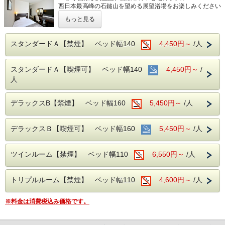
西日本最高峰の石鎚山を望める展望浴場をお楽しみください
もっと見る
■男女別展望浴場(最上階：９階)
西日本最高峰の石鎚山や西条市の街並を望める人工ヘルスト
ン温泉
スタンダードＡ【禁煙】 ベッド幅140
4,450円～
/人
営業時間：14:00~24:00、翌6:00~9:00
■JR伊予西条駅より徒歩1分の好立地
スタンダードＡ【喫煙可】 ベッド幅140
4,450円～
/
隣がコンビニ、石鎚へのバスも真正面バス停から出ています
人
■平面120台駐車場 (敷地内＆第二駐車場)
1日１台税込300円 ※バス・トラックは事前予約をお願いし
デラックスB【禁煙】 ベッド幅160
ます（料金が異なります）
5,450円～
/人
■焼き立てパンや産直市から取り寄せた地元野菜の和洋バイ
キング(定価：￥1320（税込）)
デラックスＢ【喫煙可】 ベッド幅160
5,450円～
/人
朝食付きプランでご予約いただくとお得にお召し上がりいた
だけます
ツインルーム【禁煙】 ベッド幅110
6,550円～
/人
■室内設備(全部屋１４平米以上)
・シモンズ社製デュベスタイルロング＆ワイドベッドで快適
トリプルルーム【禁煙】 ベッド幅110
4,600円～
/人
な寝心地
・43型壁掛けテレビ、全室加湿機能付き空気清浄機、今治
タオル、各部屋Wi-Fi
※料金は消費税込み価格です。
■チェックイン14:00~24:00(最終) / チェックアウト11:00