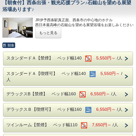
【朝食付】西条出張・観光応援プラン♪石鎚山を望める展望
■各種サービス
ウェルカムドリンク 14:00〜23:00、コインランドリー 7：
浴場あります♪
00～22：00（有料）、自動販売機、製氷機、電子レンジ、
アメニティバー、会議室
JR伊予西条駅真正面、西条市の中心地のホテル
西日本最高峰の石鎚山を望める展望浴場をお楽しみください
■注意事項
団体様の場合や時期によりキャンセル規定が異なります
もっと見る
■男女別展望浴場(最上階：９階)
詳しくはホテルまでお問い合わせくださいませ
西日本最高峰の石鎚山や西条市の街並を望める人工ヘルスト
ン温泉
朝食
営業時間：14:00~24:00、翌6:00~9:00
JR伊予西条駅真正面、西条市の中心地のホテ
スタンダードＡ【禁煙】 ベッド幅140
5,550円～
/人
■JR伊予西条駅より徒歩1分の好立地
ル
隣がコンビニ、石鎚へのバスも真正面バス停から出ています
西日本最高峰の石鎚山を望める展望浴場をお
スタンダードＡ【喫煙可】 ベッド幅140
5,550円～
/
■平面120台駐車場 (敷地内＆第二駐車場)
楽しみください
1日１台税込300円 ※バス・トラックは事前予約をお願いし
人
ます（料金が異なります）
■男女別展望浴場(最上階：９階)
■焼き立てパンや産直市から取り寄せた地元野菜の和洋バイ
デラックスB【禁煙】 ベッド幅160
6,550円～
/人
キング(定価：￥1320（税込）)
西日本最高峰の石鎚山や西条市の街並を望め
こちらの朝食付きプランでご予約いただくとお得にお召し上
る人工ヘルストン温泉
がりいただけます
デラックスＢ【喫煙可】 ベッド幅160
6,550円～
/人
営業時間：14:00~24:00、翌6:00~9:00
■室内設備(全部屋１４平米以上)
ツインルーム【禁煙】 ベッド幅110
7,650円～
/人
・シモンズ社製デュベスタイルロング＆ワイドベッドで快適
■JR伊予西条駅より徒歩1分の好立地
な寝心地
隣がコンビニ、石鎚へのバスも真正面バス停