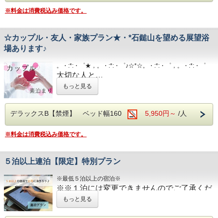
■JR伊予西条駅より徒歩1分の好立地
※料金は消費税込み価格です。
隣がコンビニ、石鎚へのバスも真正面バス停から出ています
■平面120台駐車場 (敷地内＆第二駐車場)
☆カップル・友人・家族プラン★・*石鎚山を望める展望浴
1日１台税込300円 ※バス・トラックは事前予約をお願いし
ます（料金が異なります）
場あります♪
■焼き立てパンや産直市から取り寄せた地元野菜の和洋バイ
。・:*:・゜★，。・:*:・゜♪☆*☆。・:*:・゜，。・:*:・゜
キング(定価：￥1320（税込）)
大切な人と…
朝食付きプランでご予約いただくとお得にお召し上がりいた
だけます
ご夫婦で…
もっと見る
ご家族で…
■室内設備(全部屋１４平米以上)
デラックスB【禁煙】 ベッド幅160
5,950円～
/人
・シモンズ社製デュベスタイルロング＆ワイドベッドで快適
ちょっと遠出をしてみませんか♪
な寝心地
・43型壁掛けテレビ、全室加湿機能付き空気清浄機、今治
※料金は消費税込み価格です。
タオル、各部屋Wi-Fi
JR伊予西条駅真正面、西条市の中心地のホテ
■チェックイン14:00~24:00(最終) / チェックアウト11:00
ル
５泊以上連泊【限定】特別プラン
西日本最高峰の石鎚山を望める展望浴場をお
■各種サービス
※最低５泊以上の宿泊※
ウェルカムドリンク 14:00〜23:00、コインランドリー 7：
楽しみください
00～22：00（有料）、自動販売機、製氷機、電子レンジ、
※※１泊には変更できませんのでご了承くだ
アメニティバー、会議室
さい！※※
もっと見る
■男女別展望浴場(最上階：９階)
■注意事項
西日本最高峰の石鎚山や西条市の街並を望め
団体様の場合や時期によりキャンセル規定が異なります