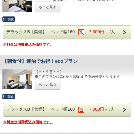
団体様の場合や時期によりキャンセル規定が
・43型壁掛けテレビ、全室加湿機能付き空気
ウェルカムドリンク 14:00〜23:00、コインランドリー 7：
☆・゜・*:.。.:*・☆・゜・*:.。.*.。.:*
■焼き立てパンや産直市から取り寄せた地元野菜の和洋バイ
異なります
もっと見る
00～22：00（有料）、自動販売機、製氷機、電子レンジ、
清浄機、今治タオル、各部屋Wi-Fi
キング(定価：￥1320（税込）)
アメニティバー、会議室
JR伊予西条駅真正面、西条市の中心地のホテル
詳しくはホテルまでお問い合わせくださいま
こちらの朝食付きプランでご予約いただくとお得にお召し上
西日本最高峰の石鎚山を望める展望浴場をお楽しみください
朝食
がりいただけます
せ
■注意事項
■チェックイン14:00~24:00(最終) / チェック
団体様の場合や時期によりキャンセル規定が異なります
■男女別展望浴場(最上階：９階)
アウト11:00
デラックスB【禁煙】 ベッド幅160
7,600円～
/人
詳しくはホテルまでお問い合わせくださいませ
西日本最高峰の石鎚山や西条市の街並を望める人工ヘルスト
■室内設備(全部屋１４平米以上)
ン温泉
・シモンズ社製デュベスタイルロング＆ワイドベッドで快適
営業時間：14:00~24:00、翌6:00~9:00
な寝心地
※料金は消費税込み価格です。
■各種サービス
・43型壁掛けテレビ、全室加湿機能付き空気清浄機、今治
■JR伊予西条駅より徒歩1分の好立地
ウェルカムドリンク 14:00〜23:00、コインラ
タオル、各部屋Wi-Fi
隣がコンビニ、石鎚へのバスも真正面バス停から出ています
ンドリー 7：00～22：00（有料）、自動販売
【朝食付】連泊でお得！ecoプラン
■チェックイン14:00~24:00(最終) / チェックアウト11:00
■平面120台駐車場 (敷地内＆第二駐車場)
機、製氷機、電子レンジ、アメニティバー、
1日１台税込300円 ※バス・トラックは事前予約をお願いし
【＊＊注意＊＊】
■各種サービス
会議室
ます（料金が異なります）
※このプランは2泊から60泊まで予約可能となります
ウェルカムドリンク 14:00〜23:00、コインランドリー 7：
00～22：00（有料）、自動販売機、製氷機、電子レンジ、
もっと見る
■焼き立てパンや産直市から取り寄せた地元野菜の和洋バイ
2泊以上限定の【客室清掃なし】のお得なプランです
アメニティバー、会議室
■注意事項
キング(定価：￥1320（税込）)
エコ活動に取り組む方、連泊中の清掃が不要な方におすすめ
こちらの朝食付きプランでご予約いただくとお得にお召し上
団体様の場合や時期によりキャンセル規定が
なプランです
朝食
■注意事項
がりいただけます
ただし、4泊以上の場合は衛生上3日に1度清掃に入ります
団体様の場合や時期によりキャンセル規定が異なります
異なります
※1泊のみへの変更は他プラン料金へと変更になります
詳しくはホテルまでお問い合わせくださいませ
デラックスB【禁煙】 ベッド幅160
7,800円～
/人
詳しくはホテルまでお問い合わせくださいま
■室内設備(全部屋１４平米以上)
タオルやアメニティーはドア前に設置いたします
せ
・シモンズ社製デュベスタイルロング＆ワイドベッドで快適
希望者はゴミの回収をさせていただきますのでフロントまで
※料金は消費税込み価格です。
な寝心地
お問い合わせください
・43型壁掛けテレビ、全室加湿機能付き空気清浄機、今治
タオル、各部屋Wi-Fi
JR伊予西条駅真正面、西条市の中心地のホテル