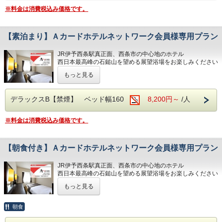
横峰寺へのバス乗り場はJR伊予西条駅前で、ホテルか
■各種サービス
※料金は消費税込み価格です。
ら
徒歩１分
です。
ウェルカムドリンク 14:00〜23:00、コインランドリー 7：
■室内設備(全部屋１４平米以上)
00～22：00（有料）、自動販売機、製氷機、電子レンジ、
・シモンズ社製デュベスタイルロング＆ワイドベッドで快適
また、歩き遍路をされているお遍路様、次の６５番札所
アメニティバー、会議室
【素泊まり】Ａカードホテルネットワーク会員様専用プラン
な寝心地
までは
・43型壁掛けテレビ、全室加湿機能付き空気清浄機、今治
車の移動でも、高速道路を利用して約４０分の距離とな
■注意事項
タオル、各部屋Wi-Fi
っております。
JR伊予西条駅真正面、西条市の中心地のホテル
団体様の場合や時期によりキャンセル規定が異なります
当ホテルには展望浴場があり、人工温泉となっておりま
西日本最高峰の石鎚山を望める展望浴場をお楽しみください
詳しくはホテルまでお問い合わせくださいませ
■チェックイン14:00~24:00(最終) / チェックアウト11:00
す。
もっと見る
疲れを癒す効能がございますのでここで一度身体の疲れ
■男女別展望浴場(最上階：９階)
■各種サービス
を取り除き、
西日本最高峰の石鎚山や西条市の街並を望める人工ヘルスト
ウェルカムドリンク 14:00〜23:00、コインランドリー 7：
また新たに遍路旅を再開してはいかがでしょうか？？
ン温泉
デラックスB【禁煙】 ベッド幅160
8,200円～
/人
00～22：00（有料）、自動販売機、製氷機、電子レンジ、
営業時間：14:00~24:00、翌6:00~9:00
アメニティバー、会議室
そして、このプランをご利用いただいたお遍路様、御朱
印帳を見せていただければ
■JR伊予西条駅より徒歩1分の好立地
※料金は消費税込み価格です。
■注意事項
スタンダードAタイプは
６，２００円
に
隣がコンビニ、石鎚へのバスも真正面バス停から出ています
団体様の場合や時期によりキャンセル規定が異なります
デラックスBタイプは
７，２００円
に
詳しくはホテルまでお問い合わせくださいませ
させていただきます！
■平面120台駐車場 (敷地内＆第二駐車場)
【朝食付き】Ａカードホテルネットワーク会員様専用プラン
1日１台税込300円 ※バス・トラックは事前予約をお願いし
※※旅行会社様からのご予約、団体のご予約はご遠慮い
ます（料金が異なります）
ただいております。
JR伊予西条駅真正面、西条市の中心地のホテル
ご了承くださいませ。
■焼き立てパンや産直市から取り寄せた地元野菜の和洋バイ
西日本最高峰の石鎚山を望める展望浴場をお楽しみください
キング(定価：￥1320（税込）)
もっと見る
JR伊予西条駅真正面、西条市の中心地のホテル
朝食付きプランでご予約いただくとお得にお召し上がりいた
■男女別展望浴場(最上階：９階)
西日本最高峰の石鎚山を望める展望浴場をお楽しみください
だけます
西日本最高峰の石鎚山や西条市の街並を望める人工ヘルスト
ン温泉
朝食
■男女別展望浴場(最上階：９階)
営業時間：14:00~24:00、翌6:00~9:00
西日本最高峰の石鎚山や西条市の街並を望める人工ヘルスト
■室内設備(全部屋１４平米以上)