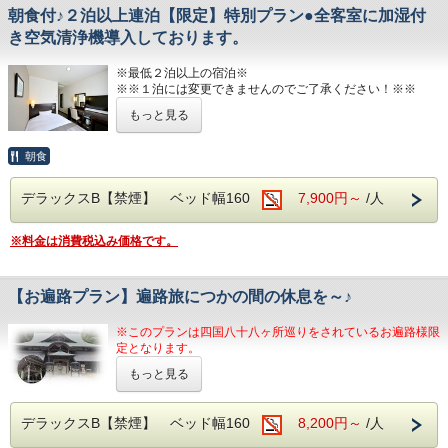
朝食付♪２泊以上連泊【限定】特別プラン●全客室に加湿付
西日本最高峰の石鎚山を望める展望浴場をお楽しみください
■チェックイン14:00~24:00(最終) / チェックアウト11:00
き空気清浄機導入しております。
■男女別展望浴場(最上階：９階)
■各種サービス
西日本最高峰の石鎚山や西条市の街並を望める人工ヘルスト
※最低２泊以上の宿泊※
ウェルカムドリンク 14:00〜23:00、コインランドリー 7：
ン温泉
※※１泊には変更できませんのでご了承ください！※※
00～22：00（有料）、自動販売機、製氷機、電子レンジ、
営業時間：14:00~24:00、翌6:00~9:00
アメニティバー、会議室
もっと見る
２泊以上宿泊するお客様にお贈りする特別なプランです。
■JR伊予西条駅より徒歩1分の好立地
■注意事項
隣がコンビニ、石鎚へのバスも真正面バス停から出ています
JR伊予西条駅真正面、西条市の中心地のホテル
朝食
団体様の場合や時期によりキャンセル規定が異なります
西日本最高峰の石鎚山を望める展望浴場をお楽しみください
詳しくはホテルまでお問い合わせくださいませ
■平面120台駐車場 (敷地内＆第二駐車場)
1日１台税込300円 ※バス・トラックは事前予約をお願いし
デラックスB【禁煙】 ベッド幅160
7,900円～
/人
■男女別展望浴場(最上階：９階)
ます（料金が異なります）
西日本最高峰の石鎚山や西条市の街並を望める人工ヘルスト
ン温泉
■焼き立てパンや産直市から取り寄せた地元野菜の和洋バイ
※料金は消費税込み価格です。
営業時間：14:00~24:00、翌6:00~9:00
キング(定価：￥1320（税込）)
こちらの朝食付きプランでご予約いただくとお得にお召し上
■JR伊予西条駅より徒歩1分の好立地
がりいただけます
【お遍路プラン】遍路旅につかの間の休息を～♪
隣がコンビニ、石鎚へのバスも真正面バス停から出ています
■平面120台駐車場 (敷地内＆第二駐車場)
※このプランは四国八十八ヶ所巡りをされているお遍路様限
■室内設備(全部屋１４平米以上)
1日１台税込300円 ※バス・トラックは事前予約をお願いし
定となります。
・シモンズ社製デュベスタイルロング＆ワイドベッドで快適
ます（料金が異なります）
な寝心地
もっと見る
当ホテルの近くには、６０番札所の横峰寺をはじめ、香
・43型壁掛けテレビ、全室加湿機能付き空気清浄機、今治
■焼き立てパンや産直市から取り寄せた地元野菜の和洋バイ
園寺、宝寿寺、吉祥寺、前神寺とあります。
タオル、各部屋Wi-Fi
キング(定価：￥1320（税込）)
当ホテルを
拠点
に、バスや電車で巡られてはいかがでし
デラックスB【禁煙】 ベッド幅160
8,200円～
/人
こちらの朝食付きプランでご予約いただくとお得にお召し上
ょう！！
■チェックイン14:00~24:00(最終) / チェックアウト11:00
がりいただけます