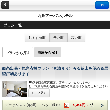
HOME
西条アーバンホテル
プラン一覧
おすすめ順
安い順
高い順
部屋から探す
プランから探す
西条出張・観光応援プラン（素泊まり）★石鎚山を望める展
望浴場あります
JR伊予西条駅真正面、西条市の中心地のホテル
西日本最高峰の石鎚山を望める展望浴場をお楽しみください
もっと見る
■男女別展望浴場(最上階：９階)
西日本最高峰の石鎚山や西条市の街並を望める人工ヘルスト
ン温泉
デラックスB【禁煙】 ベッド幅160
5,450円～
/人
営業時間：14:00~24:00、翌6:00~9:00