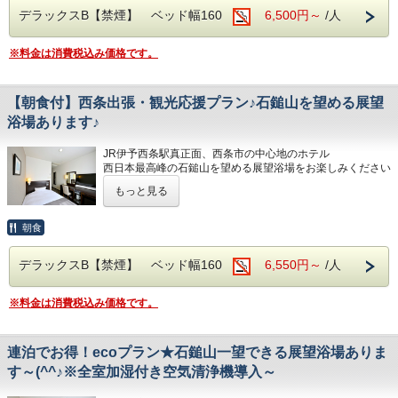
５泊以上宿泊するお客様にお贈りする特別な
デラックスB【禁煙】 ベッド幅160
詳しくはホテルまでお問い合わせくださいませ
6,500円～
/人
る人工ヘルストン温泉
プランです。
営業時間：14:00~24:00、翌6:00~9:00
※料金は消費税込み価格です。
JR伊予西条駅真正面、西条市の中心地のホテ
JR伊予西条駅真正面、西条市の中心地のホテ
■JR伊予西条駅より徒歩1分の好立地
ル
ル
隣がコンビニ、石鎚へのバスも真正面バス停
【朝食付】西条出張・観光応援プラン♪石鎚山を望める展望
西日本最高峰の石鎚山を望める展望浴場をお
西日本最高峰の石鎚山を望める展望浴場をお
浴場あります♪
から出ています
楽しみください
楽しみください
JR伊予西条駅真正面、西条市の中心地のホテル
■平面120台駐車場 (敷地内＆第二駐車場)
西日本最高峰の石鎚山を望める展望浴場をお楽しみください
■男女別展望浴場(最上階：９階)
■男女別展望浴場(最上階：９階)
1日１台税込300円 ※バス・トラックは事前
もっと見る
西日本最高峰の石鎚山や西条市の街並を望め
■男女別展望浴場(最上階：９階)
西日本最高峰の石鎚山や西条市の街並を望め
予約をお願いします（料金が異なります）
西日本最高峰の石鎚山や西条市の街並を望める人工ヘルスト
る人工ヘルストン温泉
る人工ヘルストン温泉
ン温泉
朝食
営業時間：14:00~24:00、翌6:00~9:00
営業時間：14:00~24:00、翌6:00~9:00
営業時間：14:00~24:00、翌6:00~9:00
■焼き立てパンや産直市から取り寄せた地元
デラックスB【禁煙】 ベッド幅160
6,550円～
/人
■JR伊予西条駅より徒歩1分の好立地
野菜の和洋バイキング(定価：￥1320（税
■JR伊予西条駅より徒歩1分の好立地
隣がコンビニ、石鎚へのバスも真正面バス停から出ています
■JR伊予西条駅より徒歩1分の好立地
込）)
隣がコンビニ、石鎚へのバスも真正面バス停
※料金は消費税込み価格です。
隣がコンビニ、石鎚へのバスも真正面バス停
■平面120台駐車場 (敷地内＆第二駐車場)
朝食付きプランでご予約いただくとお得にお
から出ています
1日１台税込300円 ※バス・トラックは事前予約をお願いし
から出ています
召し上がりいただけます
ます（料金が異なります）
連泊でお得！ecoプラン★石鎚山一望できる展望浴場ありま
■平面120台駐車場 (敷地内＆第二駐車場)
■焼き立てパンや産直市から取り寄せた地元野菜の和洋バイ
す～(^^♪※全室加湿付き空気清浄機導入～
■平面120台駐車場 (敷地内＆第二駐車場)
キング(定価：￥1320（税込）)
1日１台税込300円 ※バス・トラックは事前
1日１台税込300円 ※バス・トラックは事前
こちらの朝食付きプランでご予約いただくとお得にお召し上