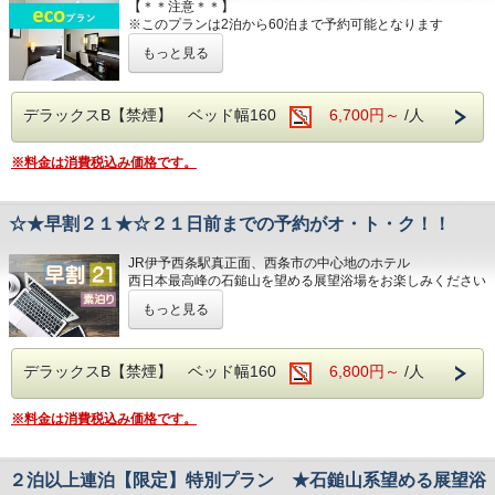
■室内設備(全部屋１４平米以上)
【＊＊注意＊＊】
予約をお願いします（料金が異なります）
がりいただけます
予約をお願いします（料金が異なります）
※このプランは2泊から60泊まで予約可能となります
・シモンズ社製デュベスタイルロング＆ワイ
もっと見る
ドベッドで快適な寝心地
2泊以上限定の【客室清掃なし】のお得なプランです
■焼き立てパンや産直市から取り寄せた地元
■室内設備(全部屋１４平米以上)
■焼き立てパンや産直市から取り寄せた地元
エコ活動に取り組む方、連泊中の清掃が不要な方におすすめ
・43型壁掛けテレビ、全室加湿機能付き空気
・シモンズ社製デュベスタイルロング＆ワイドベッドで快適
野菜の和洋バイキング(定価：￥1320（税
なプランです
野菜の和洋バイキング(定価：￥1320（税
な寝心地
清浄機、今治タオル、各部屋Wi-Fi
ただし、4泊以上の場合は衛生上3日に1度清掃に入ります
デラックスB【禁煙】 ベッド幅160
6,700円～
/人
込）)
・43型壁掛けテレビ、全室加湿機能付き空気清浄機、今治
込）)
※1泊のみへの変更は他プラン料金へと変更になります
タオル、各部屋Wi-Fi
朝食付きプランでご予約いただくとお得にお
朝食付きプランでご予約いただくとお得にお
■チェックイン14:00~24:00(最終) / チェック
※料金は消費税込み価格です。
タオルやアメニティーはドア前に設置いたします
召し上がりいただけます
■チェックイン14:00~24:00(最終) / チェックアウト11:00
召し上がりいただけます
希望者はゴミの回収をさせていただきますのでフロントまで
アウト11:00
お問い合わせください
■各種サービス
☆★早割２１★☆２１日前までの予約がオ・ト・ク！！
ウェルカムドリンク 14:00〜23:00、コインランドリー 7：
JR伊予西条駅真正面、西条市の中心地のホテル
■各種サービス
00～22：00（有料）、自動販売機、製氷機、電子レンジ、
■室内設備(全部屋１４平米以上)
西日本最高峰の石鎚山を望める展望浴場をお楽しみください
■室内設備(全部屋１４平米以上)
アメニティバー、会議室
JR伊予西条駅真正面、西条市の中心地のホテル
ウェルカムドリンク 14:00〜23:00、コインラ
・シモンズ社製デュベスタイルロング＆ワイ
西日本最高峰の石鎚山を望める展望浴場をお楽しみください
・シモンズ社製デュベスタイルロング＆ワイ
■男女別展望浴場(最上階：９階)
ンドリー 7：00～22：00（有料）、自動販売
■注意事項
ドベッドで快適な寝心地
西日本最高峰の石鎚山や西条市の街並を望める人工ヘルスト
もっと見る
ドベッドで快適な寝心地
団体様の場合や時期によりキャンセル規定が異なります
■男女別展望浴場(最上階：９階)
機、製氷機、電子レンジ、アメニティバー、
ン温泉
・43型壁掛けテレビ、全室加湿機能付き空気
詳しくはホテルまでお問い合わせくださいませ
西日本最高峰の石鎚山や西条市の街並を望める人工ヘルスト
・43型壁掛けテレビ、全室加湿機能付き空気
営業時間：14:00~24:00、翌6:00~9:00
会議室
ン温泉
清浄機、今治タオル、各部屋Wi-Fi
清浄機、今治タオル、各部屋Wi-Fi
営業時間：14:00~24:00、翌6:00~9:00
デラックスB【禁煙】 ベッド幅160
6,800円～
/人
■JR伊予西条駅より徒歩1分の好立地
隣がコンビニ、石鎚へのバスも真正面バス停から出ています
JR伊予西条駅真正面、西条市の中心地のホテ
■注意事項
■JR伊予西条駅より徒歩1分の好立地
■チェックイン14:00~24:00(最終) / チェック
■チェックイン14:00~24:00(最終) / チェック
※料金は消費税込み価格です。
隣がコンビニ、石鎚へのバスも真正面バス停から出ています
ル
団体様の場合や時期によりキャンセル規定が
■平面120台駐車場 (敷地内＆第二駐車場)
アウト11:00
アウト11:00
1日１台税込300円 ※バス・トラックは事前予約をお願いし
西日本最高峰の石鎚山を望める展望浴場をお
異なります
■平面120台駐車場 (敷地内＆第二駐車場)
ます（料金が異なります）
1日１台税込300円 ※バス・トラックは事前予約をお願いし
楽しみください
２泊以上連泊【限定】特別プラン ★石鎚山系望める展望浴
詳しくはホテルまでお問い合わせくださいま
■各種サービス
ます（料金が異なります）