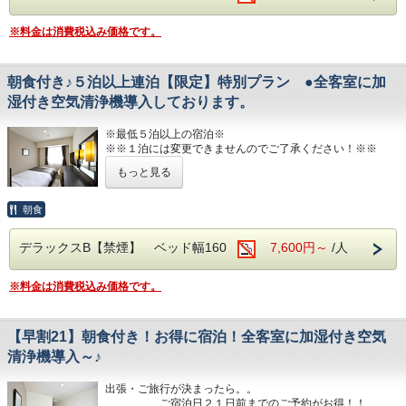
■JR伊予西条駅より徒歩1分の好立地
■男女別展望浴場(最上階：９階)
※料金は消費税込み価格です。
西日本最高峰の石鎚山や西条市の街並を望める人工ヘルスト
隣がコンビニ、石鎚へのバスも真正面バス停
ン温泉
■室内設備(全部屋１４平米以上)
から出ています
営業時間：14:00~24:00、翌6:00~9:00
・シモンズ社製デュベスタイルロング＆ワイ
朝食付き♪５泊以上連泊【限定】特別プラン ●全客室に加
■JR伊予西条駅より徒歩1分の好立地
湿付き空気清浄機導入しております。
ドベッドで快適な寝心地
■平面120台駐車場 (敷地内＆第二駐車場)
隣がコンビニ、石鎚へのバスも真正面バス停から出ています
・43型壁掛けテレビ、全室加湿機能付き空気
1日１台税込300円 ※バス・トラックは事前
※最低５泊以上の宿泊※
■平面120台駐車場 (敷地内＆第二駐車場)
清浄機、今治タオル、各部屋Wi-Fi
※※１泊には変更できませんのでご了承ください！※※
予約をお願いします（料金が異なります）
1日１台税込300円 ※バス・トラックは事前予約をお願いし
ます（料金が異なります）
もっと見る
５泊以上宿泊するお客様にお贈りする特別なプランです。
■チェックイン14:00~24:00(最終) / チェック
■焼き立てパンや産直市から取り寄せた地元
■焼き立てパンや産直市から取り寄せた地元野菜の和洋バイ
JR伊予西条駅真正面、西条市の中心地のホテル
アウト11:00
朝食
キング(定価：￥1320（税込）)
野菜の和洋バイキング(定価：￥1320（税
西日本最高峰の石鎚山を望める展望浴場をお楽しみください
こちらの朝食付きプランでご予約いただくとお得にお召し上
込）)
がりいただけます
デラックスB【禁煙】 ベッド幅160
7,600円～
/人
■男女別展望浴場(最上階：９階)
■各種サービス
朝食付きプランでご予約いただくとお得にお
西日本最高峰の石鎚山や西条市の街並を望める人工ヘルスト
ウェルカムドリンク 14:00〜23:00、コインラ
ン温泉
召し上がりいただけます
■室内設備(全部屋１４平米以上)
※料金は消費税込み価格です。
営業時間：14:00~24:00、翌6:00~9:00
ンドリー 7：00～22：00（有料）、自動販売
・シモンズ社製デュベスタイルロング＆ワイドベッドで快適
な寝心地
機、製氷機、電子レンジ、アメニティバー、
■JR伊予西条駅より徒歩1分の好立地
・43型壁掛けテレビ、全室加湿機能付き空気清浄機、今治
【早割21】朝食付き！お得に宿泊！全客室に加湿付き空気
隣がコンビニ、石鎚へのバスも真正面バス停から出ています
会議室
タオル、各部屋Wi-Fi
■室内設備(全部屋１４平米以上)
清浄機導入～♪
■平面120台駐車場 (敷地内＆第二駐車場)
・シモンズ社製デュベスタイルロング＆ワイ
■チェックイン14:00~24:00(最終) / チェックアウト11:00
1日１台税込300円 ※バス・トラックは事前予約をお願いし
■注意事項
出張・ご旅行が決まったら。。
ドベッドで快適な寝心地
ます（料金が異なります）
■各種サービス
ご宿泊日２１日前までのご予約がお得！！