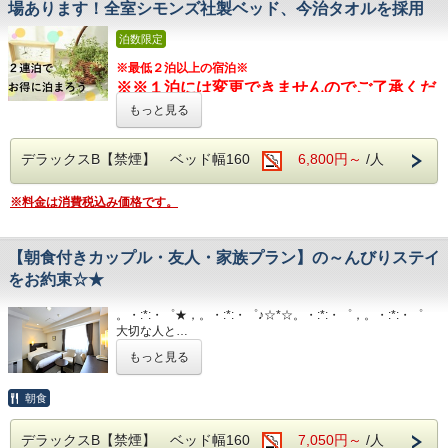
■各種サービス
■焼き立てパンや産直市から取り寄せた地元野菜の和洋バイ
場あります！全室シモンズ社製ベッド、今治タオルを採用
せ
ウェルカムドリンク 14:00〜23:00、コインラ
キング(定価：￥1320（税込）)
ウェルカムドリンク 14:00〜23:00、コインラ
■焼き立てパンや産直市から取り寄せた地元野菜の和洋バイ
■男女別展望浴場(最上階：９階)
朝食付きプランでご予約いただくとお得にお召し上がりいた
泊数限定
ンドリー 7：00～22：00（有料）、自動販売
キング(定価：￥1320（税込）)
ンドリー 7：00～22：00（有料）、自動販売
だけます
西日本最高峰の石鎚山や西条市の街並を望め
朝食付きプランでご予約いただくとお得にお召し上がりいた
機、製氷機、電子レンジ、アメニティバー、
※最低２泊以上の宿泊※
機、製氷機、電子レンジ、アメニティバー、
だけます
る人工ヘルストン温泉
※※１泊には変更できませんのでご了承くだ
会議室
会議室
■室内設備(全部屋１４平米以上)
営業時間：14:00~24:00、翌6:00~9:00
さい！※※
もっと見る
・シモンズ社製デュベスタイルロング＆ワイドベッドで快適
■室内設備(全部屋１４平米以上)
な寝心地
■注意事項
・シモンズ社製デュベスタイルロング＆ワイドベッドで快適
■注意事項
・43型壁掛けテレビ、全室加湿機能付き空気清浄機、今治
■JR伊予西条駅より徒歩1分の好立地
デラックスB【禁煙】 ベッド幅160
な寝心地
仕事で２泊以上宿泊するお客様にお贈りする
6,800円～
/人
団体様の場合や時期によりキャンセル規定が
タオル、各部屋Wi-Fi
団体様の場合や時期によりキャンセル規定が
・43型壁掛けテレビ、全室加湿機能付き空気清浄機、今治
隣がコンビニ、石鎚へのバスも真正面バス停
特別
なプランです。
異なります
タオル、各部屋Wi-Fi
異なります
■チェックイン14:00~24:00(最終) / チェックアウト11:00
から出ています
※料金は消費税込み価格です。
詳しくはホテルまでお問い合わせくださいま
詳しくはホテルまでお問い合わせくださいま
■チェックイン14:00~24:00(最終) / チェックアウト11:00
■各種サービス
JR伊予西条駅真正面、西条市の中心地のホテ
せ
せ
ウェルカムドリンク 14:00〜23:00、コインランドリー 7：
■平面120台駐車場 (敷地内＆第二駐車場)
■各種サービス
ル
【朝食付きカップル・友人・家族プラン】の～んびりステイ
00～22：00（有料）、自動販売機、製氷機、電子レンジ、
ウェルカムドリンク 14:00〜23:00、コインランドリー 7：
1日１台税込300円 ※バス・トラックは事前
をお約束☆★
アメニティバー、会議室
西日本最高峰の石鎚山を望める展望浴場をお
00～22：00（有料）、自動販売機、製氷機、電子レンジ、
予約をお願いします（料金が異なります）
アメニティバー、会議室
楽しみください
■注意事項
。・:*:・゜★，。・:*:・゜♪☆*☆。・:*:・゜，。・:*:・゜
団体様の場合や時期によりキャンセル規定が異なります
大切な人と…
■注意事項
詳しくはホテルまでお問い合わせくださいませ
■焼き立てパンや産直市から取り寄せた地元
ご夫婦で…
団体様の場合や時期によりキャンセル規定が異なります
■男女別展望浴場(最上階：９階)
もっと見る
ご家族で…
詳しくはホテルまでお問い合わせくださいませ
野菜の和洋バイキング(定価：￥1320（税
西日本最高峰の石鎚山や西条市の街並を望め
込）)
ちょっと遠出をしてみませんか♪
る人工ヘルストン温泉
朝食
こちらの朝食付きプランでご予約いただくと
営業時間：14:00~24:00、翌6:00~9:00
JR伊予西条駅真正面、西条市の中心地のホテル
デラックスB【禁煙】 ベッド幅160
お得にお召し上がりいただけます
7,050円～
/人
西日本最高峰の石鎚山を望める展望浴場をお楽しみください