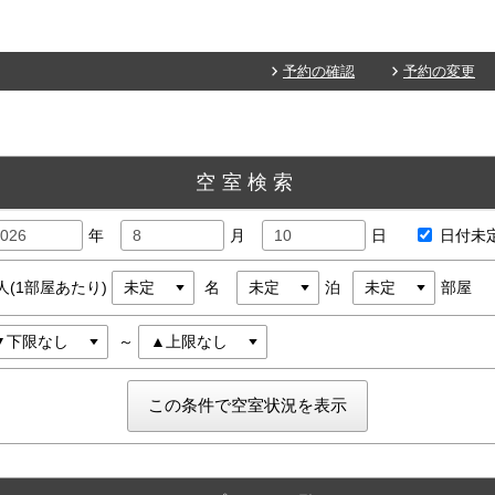
予約の確認
予約の変更
空室検索
年
月
日
日付未
人(1部屋あたり)
名
泊
部屋
～