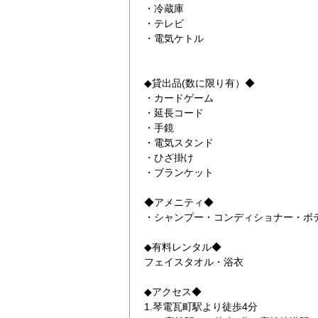
・冷蔵庫
・テレビ
・電気ケトル
◆貸出品(数に限り有）◆
・カードゲーム
・延長コード
・手鏡
・電気スタンド
・ひざ掛け
・ブランケット
◆アメニティ◆
・シャンプー・コンディショナー・ボ
◆有料レンタル◆
フェイスタオル・浴衣
◆アクセス◆
1.琴電瓦町駅より徒歩4分