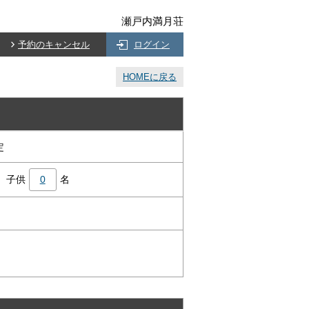
瀬戸内満月荘
予約のキャンセル
ログイン
HOMEに戻る
定
子供
0
名