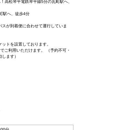
駅へ！高松琴平電鉄琴平線5分の瓦町駅へ、
瓦町駅へ、徒歩4分
バスが到着便に合わせて運行していま
ケットを設置しております。
0円でご利用いただけます。 （予約不可・
動します）
分
時00分