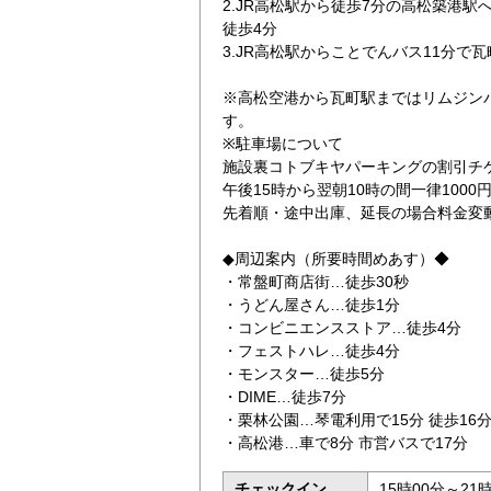
2.JR高松駅から徒歩7分の高松築港
徒歩4分
3.JR高松駅からことでんバス11分で
※高松空港から瓦町駅まではリムジン
す。
※駐車場について
施設裏コトブキヤパーキングの割引チ
午後15時から翌朝10時の間一律100
先着順・途中出庫、延長の場合料金変
◆周辺案内（所要時間めあす）◆
・常盤町商店街…徒歩30秒
・うどん屋さん…徒歩1分
・コンビニエンスストア…徒歩4分
・フェストハレ…徒歩4分
・モンスター…徒歩5分
・DIME…徒歩7分
・栗林公園…琴電利用で15分 徒歩16
・高松港…車で8分 市営バスで17分
チェックイン
15時00分～21