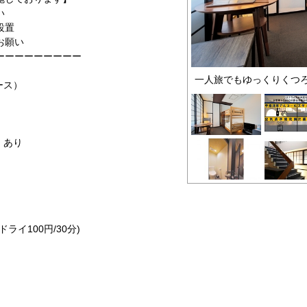
い
設置
お願い
ーーーーーーーーー
一人旅でもゆっくりくつ
ース）
）あり
ライ100円/30分)