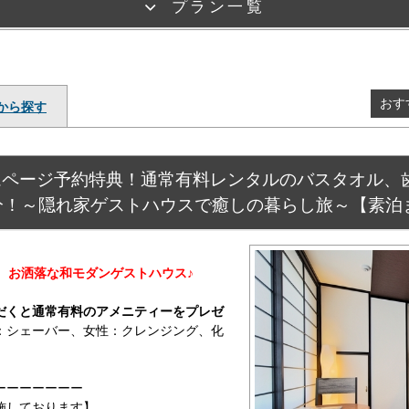
プラン一覧
おす
から探す
ムページ予約特典！通常有料レンタルのバスタオル、
分！～隠れ家ゲストハウスで癒しの暮らし旅～【素泊
、お洒落な和モダンゲストハウス♪
だくと通常有料のアメニティーをプレゼ
：シェーバー、女性：クレンジング、化
ーーーーーーー
施しております】