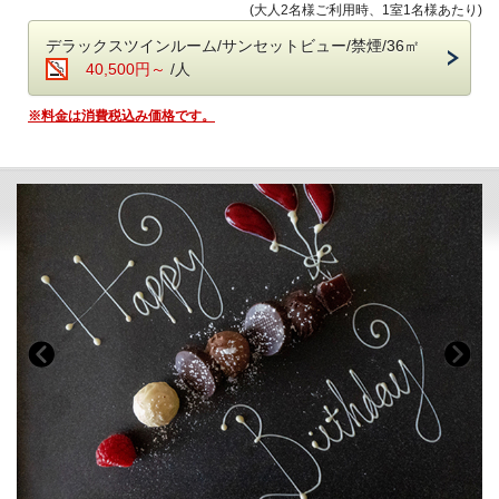
(大人2名様ご利用時、1室1名様あたり)
契約農家や牧場から毎朝届く新鮮食材を使い、
そして部屋の明かりを点けると、そこにはHAPPY BIRTHDAYのバルー
一品一品丁寧に仕上げた、心と体にやさしい朝食です。
ン文字が！
デラックスツインルーム/サンセットビュー/禁煙/36㎡
※バルーンは「HAPPY ANNIVERSARY」に変更可能です。
40,500円～
/人
・会場 レストラン「ザ・マイルストーン」
・時間 7：00～10：00
さらに、ディナー時にはメッセージプレートをご用意。
※料金は消費税込み価格です。
お好きなメッセージをご指定いただければご用意いたします。
■-ご予約にあたって-■
お相手様には喜んでもらえること間違いなしです！
・12歳以下のお子様はご遠慮いただいております。
【プランに含まれる記念日アイテム】
・8名様以上のご宿泊は事前にご相談ください。
・HAPPY BIRTHDAYバルーン or HAPPY ANNIVERSARY バルーン
・バリアフリー、ポーターサービスは未対応です。
※バルーンの色はゴールドかシルバーのいずれかとなります。
お色のご指定はいたしかねます。
・ディナー時のメッセージプレート
・プラネタリウムマシーン（レンタル料）
◇その他のアニバーサリーオプション◇
https://www.the-chelseabreath.jp/lp/008/
ぜひ、ご検討下さい。
■-《夕食》讃岐平野を一望する特等席で味わう鉄板懐石-■
四国の“恵みの海”が育んだ旬の魚介、