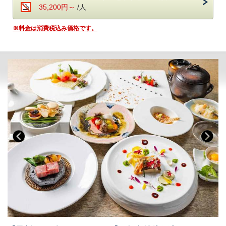
四国の“恵みの海”が育んだ旬の魚介、
35,200円～
/人
＜ラウンジ＞（7:00～12:00／15:00～24:00）
専属農家から毎朝届くみずみずしい野菜、
・メインラウンジ（スカイガーデン併設）：おつまみとドリンク
そして香川が誇る「讃岐オリーブ牛」A5ランクのみを厳選。
※料金は消費税込み価格です。
・スポットラウンジ：讃岐うどんのお夜食（21:00～23:30）
目の前で焼き上がる香ばしい音と、
・ロビー＆カフェラウンジ（1F）：コーヒー、紅茶などのお飲み物
立ちのぼる香りに、心躍らせながら、
夕景に染まる絶景を眺めるひとときは、
＜ザ・ミュージックルーム＞（7:00～12:00／15:00～24:00）
まさに至福の体験です。
・ハンギングソファーで音楽を堪能
・お食事中のドリンクフリー
＜ライブラリー＞（7:00～12:00／15:00～24:00）
・会場 レストラン「ザ・マイルストーン」
・お気に入りの一冊を
・時間 17:30／18:30／19:30（完全予約制。予約時にご指定くださ
い）
■-ご予約にあたって-■
ご希望のお時間が満席の際は、お時間の変更をお願いする場合がござ
います。
・12歳以下のお子様はご遠慮いただいております。
・8名様以上のご宿泊は事前にご相談ください。
■-朝のごちそう《和食御膳》-■
・バリアフリー、ポーターサービスは未対応です。
炊きたて土鍋ご飯のふわりと広がる甘い香り、
みずみずしい朝採れ野菜、濃厚な牧場直送の牛乳
契約農家や牧場から毎朝届く新鮮食材を使い、
一品一品丁寧に仕上げた、心と体にやさしい朝食です。
・会場 レストラン「ザ・マイルストーン」
・時間 7：00～10：00