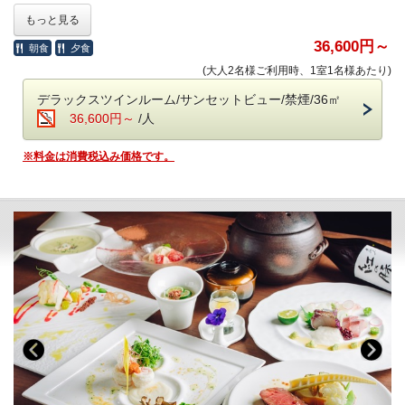
フリーでお楽しみいただけます。
を迎えます。そこで7周年の感謝の気持ちを込めて、1日７組様限定で、
もっと見る
温泉は「万病の湯」と称される名湯。
2名様で7,000円OFFになる特別ご優待プランをご用意いたしました。
湯上がりラウンジには、生ビールやアイスクリームも。
36,600円～
朝食
夕食
さらに、ご来館時にストップウォッチチャレンジに挑戦して、
7
秒
台で
(大人2名様ご利用時、1室1名様あたり)
＜高濃度ラジウム温泉＞（6:00～10:00／15:30～24:00）
止めることができたら、オリジナルマグカップをプレゼントいたしま
「万病の湯」と称される名湯と、
す。
デラックスツインルーム/サンセットビュー/禁煙/36㎡
讃岐平野を望む半露天風呂が魅力。
36,600円～
/人
湯上がりラウンジには、生ビールやアイスクリームも。
※
表示金額は割引されたプラン料金です。
■《夕食》讃岐平野を一望する特等席で味わう鉄板懐石■
※料金は消費税込み価格です。
＜ラウンジ＞（7:00～12:00／15:00～24:00）
おつまみやドリンクに加え、
四国の“恵みの海”が育んだ旬の魚介、
讃岐うどんのお夜食（21:00～23:30）も
専属農家から毎朝届くみずみずしい野菜、
お愉しみいただけます。
そして香川が誇る「讃岐オリーブ牛」A5ランクのみを厳選。
目の前で焼き上がる香ばしい音と、
＜ザ・ミュージックルーム＞（7:00～12:00／15:00～24:00）
立ちのぼる香りに、心躍らせながら、
夕景に染まる絶景を眺めるひとときは、
＜ライブラリー＞（7:00～12:00／15:00～24:00）
まさに至福の体験です。
■ご予約にあたって■
・お食事中のドリンクフリー
・会場 レストラン「ザ・マイルストーン」
・12歳以下のお子様はご遠慮いただいております。
・時間 17:30／18:30／19:30（完全予約制。予約時にご指定くださ
・8名様以上のご宿泊は、事前にご相談ください。
い）
・バリアフリー、ポーターサービスは未対応です。
ご希望のお時間が満席の際は、お時間の変更をお願いする場合がござ