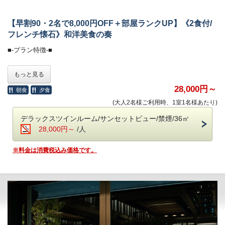
・時間 7：00～10：00
【早割90・2名で8,000円OFF＋部屋ランクUP】《2食付/
■-オールインクルーシブで愉しむ癒しの空間-■
フレンチ懐石》和洋美食の奏
全館モダンデザインで統一された館内は、
■-プラン特徴-■
大人の休日を過ごす 「大人の贅沢旅」にぴったり。
ホテル内のドリンクやおつまみなどは、ご宿泊料金に含まれます。
90日前のご予約で、1ランク上のお部屋にアップグレード！
もっと見る
さらに、お二人なら8,000円OFFになるお得なプランです。
＜高濃度ラジウム温泉＞（6:00～10:00／15:30～24:00）
※表示されている料金は、すでにワンランク下の
28,000円～
朝食
夕食
・「万病の湯」と称される名湯と、
お部屋の料金設定になっておりますので、
(大人2名様ご利用時、1室1名様あたり)
讃岐平野を望む絶景の半露天風呂が魅力。
お客様のお好みでご希望のお部屋をご選択ください。
・湯上がりラウンジ：生ビール＆ドリンク、アイスクリーム
デラックスツインルーム/サンセットビュー/禁煙/36㎡
■-《夕食》洋と和が響きあうフレンチ懐石-■
28,000円～
/人
＜ラウンジ＞（7:00～12:00／15:00～24:00）
・メインラウンジ（スカイガーデン併設）：おつまみとドリンク
湯気立つオープンキッチンから漂う香ばしさに、
※料金は消費税込み価格です。
・スポットラウンジ：讃岐うどんのお夜食（21:00～23:30）
誘われて、始まるのは五感で味わう、和とフレンチの美食饗宴。
・ロビー＆カフェラウンジ（1F）：コーヒー、紅茶などのお飲み物
物語を語るように一皿ずつ届けられる、華やかな演出。
目にも舌にも嬉しい“美味しい時間”を、心ゆくまでご堪能ください。
＜ザ・ミュージックルーム＞（7:00～12:00／15:00～24:00）
・ハンギングソファーで音楽を堪能
・お食事中のドリンクフリー
・会場 レストラン「ザ・マイルストーン」
＜ライブラリー＞（7:00～12:00／15:00～24:00）
・時間 17：30、18：00、18：30、19：00、19：30
・お気に入りの一冊を
（完全予約制。予約時にご指定ください）