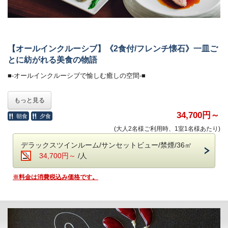
特別な夜にふさわしい、一段上の美食体験をお届けします。
・お食事中のドリンクフリー
・会場 レストラン「ザ・マイルストーン」
【オールインクルーシブ】《2食付/フレンチ懐石》一皿ご
・時間 17：30、18：00、18：30、19：00、19：30
とに紡がれる美食の物語
（完全予約制。予約時にご指定ください）
ご希望のお時間が満席の際は、時間変更をお願いする場合がございま
■-オールインクルーシブで愉しむ癒しの空間-■
す。
全館モダンデザインで統一された館内は、
もっと見る
■-朝のごちそう《和食御膳》-■
大人の休日を過ごす 「大人の贅沢旅」にぴったり。
ホテル内のドリンクやおつまみなどは、ご宿泊料金に含まれます。
34,700円～
朝食
夕食
炊きたて土鍋ご飯のふわりと広がる甘い香り、
(大人2名様ご利用時、1室1名様あたり)
みずみずしい朝採れ野菜、濃厚な牧場直送の牛乳
＜高濃度ラジウム温泉＞（6:00～10:00／15:30～24:00）
契約農家や牧場から毎朝届く新鮮食材を使い、
・「万病の湯」と称される名湯と、
デラックスツインルーム/サンセットビュー/禁煙/36㎡
一品一品丁寧に仕上げた、心と体にやさしい朝食です。
讃岐平野を望む絶景の半露天風呂が魅力。
34,700円～
/人
・湯上がりラウンジ：生ビール＆ドリンク、アイスクリーム
・会場 レストラン「ザ・マイルストーン」
※料金は消費税込み価格です。
・時間 7：00～10：00
＜ラウンジ＞（7:00～12:00／15:00～24:00）
・メインラウンジ（スカイガーデン併設）：おつまみとドリンク
■-ご予約にあたって-■
・スポットラウンジ：讃岐うどんのお夜食（21:00～23:30）
・ロビー＆カフェラウンジ（1F）：コーヒー、紅茶などのお飲み物
・12歳以下のお子様はご遠慮いただいております。
・8名様以上のご宿泊は事前にご相談ください。