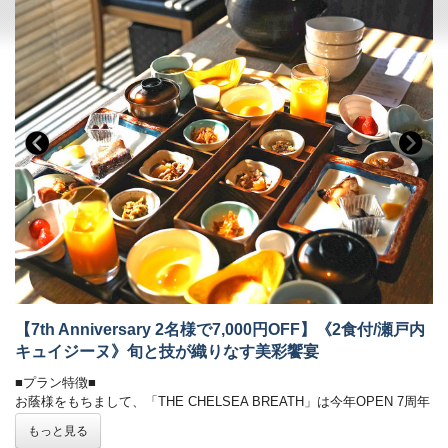
・メインラウンジ（スカイガーデン併設）：おつまみとドリンク
物語を語るように一皿ずつ届けられる、華やかな演出。
・スポットラウンジ：讃岐うどんのお夜食（21:00～23:30）
目にも舌にも嬉しい“美味しい時間”を、心ゆくまでご堪能ください。
・ロビー＆カフェラウンジ（1F）：コーヒー、紅茶などのお飲み物
・お食事中のドリンクフリー
＜ザ・ミュージックルーム＞（7:00～12:00／15:00～24:00）
・会場 レストラン「ザ・マイルストーン」
・ハンギングソファーで音楽を堪能
・時間 17：30、18：00、18：30、19：00、19：30
（完全予約制。予約時にご指定ください）
＜ライブラリー＞（7:00～12:00／15:00～24:00）
ご希望のお時間が満席の際は、時間変更をお願いする場合がございま
・お気に入りの一冊を
す。
■ご予約にあたって■
■朝のごちそう《和食御膳》■
・12歳以下のお子様はご遠慮いただいております。
炊きたて土鍋ご飯のふわりと広がる甘い香り、
・8名様以上のご宿泊は事前にご相談ください。
みずみずしい朝採れ野菜、濃厚な牧場直送の牛乳
・バリアフリー、ポーターサービスは未対応です。
契約農家や牧場から毎朝届く新鮮食材を使い、
一品一品丁寧に仕上げた、心と体にやさしい朝食です。
【7th Anniversary 2名様で7,000円OFF】《2食付/瀬戸内
・会場 レストラン「ザ・マイルストーン」
キュイジーヌ》旬と技が織りなす美彩饗宴
・時間 7：00～10：00
■プラン特徴■
■オールインクルーシブで愉しむ癒しの空間■
お蔭様をもちまして、「THE CHELSEA BREATH」は今年OPEN 7周年
を迎えます。そこで7周年の感謝の気持ちを込めて、1日７組様限定で、
もっと見る
全館モダンデザインで統一された館内は、
2名様で7,000円OFFになる特別ご優待プランをご用意いたしました。