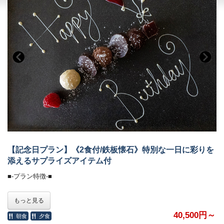
＜ザ・ミュージックルーム＞（7:00～12:00／15:00～24:00）
・バリアフリー、ポーターサービスは未対応です。
・ハンギングソファーで音楽を堪能
＜ライブラリー＞（7:00～12:00／15:00～24:00）
・お気に入りの一冊を
■-《夕食》洋と和が響きあうフレンチ懐石-■
湯気立つオープンキッチンから漂う香ばしさに、
誘われて、始まるのは五感で味わう、和とフレンチの美食饗宴。
物語を語るように一皿ずつ届けられる、華やかな演出。
目にも舌にも嬉しい“美味しい時間”を、心ゆくまでご堪能ください。
・お食事中のドリンクフリー
・会場 レストラン「ザ・マイルストーン」
・時間 17：30、18：00、18：30、19：00、19：30
【記念日プラン】《2食付/鉄板懐石》特別な一日に彩りを
（完全予約制。予約時にご指定ください）
添えるサプライズアイテム付
ご希望のお時間が満席の際は、時間変更をお願いする場合がございま
す。
■-プラン特徴-■
■-朝のごちそう《和食御膳》-■
お部屋の飾りつけはもちろん、お相手様が喜ぶ「サプライズ」をホテル
もっと見る
が全てご用意いたします。
炊きたて土鍋ご飯のふわりと広がる甘い香り、
チェックイン後、お部屋のドアを開けるとプラネタリウムが幻想的な雰
40,500円～
朝食
夕食
みずみずしい朝採れ野菜、濃厚な牧場直送の牛乳
囲気でお出迎え。