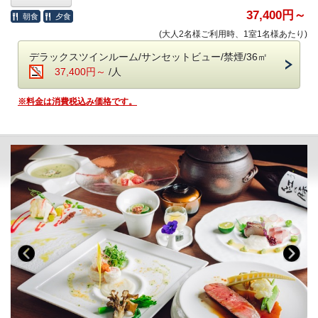
大人の休日を過ごす 「大人の贅沢旅」にぴったり。
ホテル内のドリンクやおつまみなどは、ご宿泊料金に含まれます。
37,400円～
朝食
夕食
■-朝のごちそう《和食御膳》-■
(大人2名様ご利用時、1室1名様あたり)
＜高濃度ラジウム温泉＞（6:00～10:00／15:30～24:00）
炊きたて土鍋ご飯のふわりと広がる甘い香り、
・「万病の湯」と称される名湯と、
デラックスツインルーム/サンセットビュー/禁煙/36㎡
みずみずしい朝採れ野菜、濃厚な牧場直送の牛乳
讃岐平野を望む絶景の半露天風呂が魅力。
37,400円～
/人
契約農家や牧場から毎朝届く新鮮食材を使い、
・湯上がりラウンジ：生ビール＆ドリンク、アイスクリーム
一品一品丁寧に仕上げた、心と体にやさしい朝食です。
※料金は消費税込み価格です。
＜ラウンジ＞（7:00～12:00／15:00～24:00）
・会場 レストラン「ザ・マイルストーン」
・メインラウンジ（スカイガーデン併設）：おつまみとドリンク
・時間 7：00～10：00
・スポットラウンジ：讃岐うどんのお夜食（21:00～23:30）
・ロビー＆カフェラウンジ（1F）：コーヒー、紅茶などのお飲み物
■-ご予約にあたって-■
＜ザ・ミュージックルーム＞（7:00～12:00／15:00～24:00）
・12歳以下のお子様はご遠慮いただいております。
・ハンギングソファーで音楽を堪能
・8名様以上のご宿泊は事前にご相談ください。
・バリアフリー、ポーターサービスは未対応です。
＜ライブラリー＞（7:00～12:00／15:00～24:00）
・お気に入りの一冊を
■-《夕食》瀬戸の恵みを雅に味わえる瀬戸内キュイジーヌ-■
和の品格とフレンチの美学が調和する、
フレンチ懐石に、さらに趣向を凝らした数皿を重ねて。
食の芸術として昇華された、至高の“フレンチキュイジーヌ”