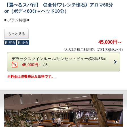
・ロビー＆カフェラウンジ（1F）：コーヒー、紅茶などのお飲み物
目にも舌にも嬉しい“美味しい時間”を、心ゆくまでご堪能ください。
【選べるスパ付】《2食付/フレンチ懐石》アロマ60分
＜ザ・ミュージックルーム＞（7:00～12:00／15:00～24:00）
or（ボディ60分＋ヘッド10分）
・お食事中のドリンクフリー
・ハンギングソファーで音楽を堪能
・会場 レストラン「ザ・マイルストーン」
■-プラン特徴-■
・時間 17：30、18：00、18：30、19：00、19：30
＜ライブラリー＞（7:00～12:00／15:00～24:00）
（完全予約制。予約時にご指定ください）
ホスピタリティを兼ね備えたセラピストによるオールハンドの施術で、
・お気に入りの一冊を
もっと見る
ご希望のお時間が満席の際は、時間変更をお願いする場合がございま
心ほどける至福の癒し時間が叶う特別プランです。
す。
45,000円～
朝食
夕食
■-ご予約にあたって-■
施術コースは以下から、ご希望のコースをお選びください。
(大人2名様ご利用時、1室1名様あたり)
■-朝のごちそう《和食御膳》-■
1、アロマ60分
・12歳以下のお子様はご遠慮いただいております。
2、ボディ60分＋ヘッド10分
デラックスツインルーム/サンセットビュー/禁煙/36㎡
・8名様以上のご宿泊は事前にご相談ください。
炊きたて土鍋ご飯のふわりと広がる甘い香り、
※2名様でご予約の場合は、それぞれお好きなコースをご指定いただけ
45,000円～
/人
・バリアフリー、ポーターサービスは未対応です。
みずみずしい朝採れ野菜、濃厚な牧場直送の牛乳
ます。
契約農家や牧場から毎朝届く新鮮食材を使い、
※料金は消費税込み価格です。
一品一品丁寧に仕上げた、心と体にやさしい朝食です。
・リラクゼーションスパ「THE ROOST」
営業時間・・・15：00～22：00（応相談）、9：30～11：00
・会場 レストラン「ザ・マイルストーン」
・時間 7：00～10：00
※スパのご予約に関しては、メール（the-roost@the-chelsea.jp）か電話
（070-1744-9567）で
■-オールインクルーシブで愉しむ癒しの空間-■
こちらからご連絡させていただきます。
※妊娠中の方の施術はいたしかねます。
全館モダンデザインで統一された館内は、
※所要時間は、カウンセリングとお着替えを含め、90分程度頂戴いたし
大人の休日を過ごす 「大人の贅沢旅」にぴったり。
ます。
ホテル内のドリンクやおつまみなどは、ご宿泊料金に含まれます。