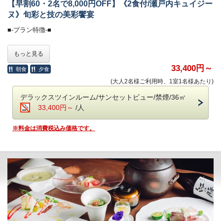
【早割60・2名で8,000円OFF】《2食付/瀬戸内キュイジー
ヌ》旬彩と技の美彩饗宴
■-オールインクルーシブで愉しむ癒しの空間-■
■-プラン特徴-■
全館モダンデザインで統一された館内は、
60日前のご予約で、
もっと見る
大人の休日を過ごす 「大人の贅沢旅」にぴったり。
お二人なら8,000円OFFになるお得なプランです。
ホテル内のドリンクやおつまみなどは、ご宿泊料金に含まれます。
※表示金額は割引されたプラン料金です。
33,400円～
朝食
夕食
(大人2名様ご利用時、1室1名様あたり)
＜高濃度ラジウム温泉＞（6:00～10:00／15:30～24:00）
■-《夕食》瀬戸の恵みを雅に味わえる瀬戸内キュイジーヌ-■
・「万病の湯」と称される名湯と、
デラックスツインルーム/サンセットビュー/禁煙/36㎡
讃岐平野を望む絶景の半露天風呂が魅力。
和の品格とフレンチの美学が調和する
33,400円～
/人
・湯上がりラウンジ：生ビール＆ドリンク、アイスクリーム
フレンチ懐石に、さらに趣向を凝らした数皿を重ねて。
食の芸術として昇華された、至高の“フレンチキュイジーヌ”
※料金は消費税込み価格です。
＜ラウンジ＞（7:00～12:00／15:00～24:00）
特別な夜にふさわしい、一段上の美食体験をお届けします。
・メインラウンジ（スカイガーデン併設）：おつまみとドリンク
・スポットラウンジ：讃岐うどんのお夜食（21:00～23:30）
・お食事中のドリンクフリー
・ロビー＆カフェラウンジ（1F）：コーヒー、紅茶などのお飲み物
・会場 レストラン「ザ・マイルストーン」
・時間 17：30、18：00、18：30、19：00、19：30
＜ザ・ミュージックルーム＞（7:00～12:00／15:00～24:00）
（完全予約制。予約時にご指定ください）
・ハンギングソファーで音楽を堪能
ご希望のお時間が満席の際は、時間変更をお願いする場合がございま
す。
＜ライブラリー＞（7:00～12:00／15:00～24:00）
・お気に入りの一冊を
■-朝のごちそう《和食御膳》-■