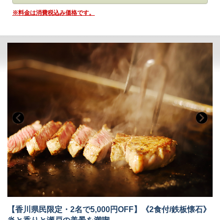
・会場 レストラン「ザ・マイルストーン」
あわせて、メニュー内容もリニューアルいたします。
※料金は消費税込み価格です。
・時間 7：00～10：00
※お食事チケットは、ランチタイム、カフェタイムにもご利用いただけ
ます。
ご利用になられなかった場合の換金や払い戻しはいたしかねます。
■-オールインクルーシブで愉しむ癒しの空間-■
またお釣りは出ませんのであらかじめご了承ください。
全館モダンデザインで統一された館内は、
■-朝のごちそう《和食御膳》-■
大人の休日を過ごす 「大人の贅沢旅」にぴったり。
ホテル内のドリンクやおつまみなどは、ご宿泊料金に含まれます。
炊きたて土鍋ご飯のふわりと広がる甘い香り、
みずみずしい朝採れ野菜、濃厚な牧場直送の牛乳
＜高濃度ラジウム温泉＞（6:00～10:00／15:30～24:00）
契約農家や牧場から毎朝届く新鮮食材を使い、
・「万病の湯」と称される名湯と、
一品一品丁寧に仕上げた、心と体にやさしい朝食です。
讃岐平野を望む絶景の半露天風呂が魅力。
・湯上がりラウンジ：生ビール＆ドリンク、アイスクリーム
・お食事中のドリンク類はフリーです。
・会場 レストラン「ザ・マイルストーン」
＜ラウンジ＞（7:00～12:00／15:00～24:00）
・時間 7：00～10：00
・メインラウンジ（スカイガーデン併設）：おつまみとドリンク
・スポットラウンジ：讃岐うどんのお夜食（21:00～23:30）
■-オールインクルーシブで愉しむ癒しの空間-■
・ロビー＆カフェラウンジ（1F）：コーヒー、紅茶などのお飲み物
全館モダンデザインで統一された館内は、
＜ザ・ミュージックルーム＞（7:00～12:00／15:00～24:00）
大人の休日を過ごす 「大人の贅沢旅」にぴったり。
・ハンギングソファーで音楽を堪能
ホテル内のドリンクやおつまみなどは、ご宿泊料金に含まれます。
【香川県民限定・2名で5,000円OFF】《2食付/鉄板懐石》
＜ライブラリー＞（7:00～12:00／15:00～24:00）