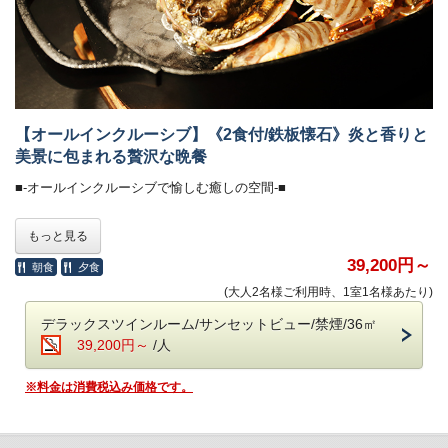
契約農家や牧場から毎朝届く新鮮食材を使い、
一品一品丁寧に仕上げた、心と体にやさしい朝食です。
・会場 レストラン「ザ・マイルストーン」
・時間 7：00～10：00
■-オールインクルーシブで愉しむ癒しの空間-■
【オールインクルーシブ】《2食付/鉄板懐石》炎と香りと
美景に包まれる贅沢な晩餐
全館モダンデザインで統一された館内は、
大人の休日を過ごす 「大人の贅沢旅」にぴったり。
■-オールインクルーシブで愉しむ癒しの空間-■
ホテル内のドリンクやおつまみなどは、ご宿泊料金に含まれます。
全館モダンデザインで統一された館内は、
もっと見る
＜高濃度ラジウム温泉＞（6:00～10:00／15:30～24:00）
大人の休日を過ごす 「大人の贅沢旅」にぴったり。
・「万病の湯」と称される名湯と、
ホテル内のドリンクやおつまみなどは、ご宿泊料金に含まれます。
39,200円～
朝食
夕食
讃岐平野を望む絶景の半露天風呂が魅力。
(大人2名様ご利用時、1室1名様あたり)
・湯上がりラウンジ：生ビール＆ドリンク、アイスクリーム
＜高濃度ラジウム温泉＞（6:00～10:00／15:30～24:00）
・「万病の湯」と称される名湯と、
デラックスツインルーム/サンセットビュー/禁煙/36㎡
＜ラウンジ＞（7:00～12:00／15:00～24:00）
讃岐平野を望む絶景の半露天風呂が魅力。
39,200円～
/人
・メインラウンジ（スカイガーデン併設）：おつまみとドリンク
・湯上がりラウンジ：生ビール＆ドリンク、アイスクリーム
・スポットラウンジ：讃岐うどんのお夜食（21:00～23:30）
※料金は消費税込み価格です。
・ロビー＆カフェラウンジ（1F）：コーヒー、紅茶などのお飲み物
＜ラウンジ＞（7:00～12:00／15:00～24:00）
・メインラウンジ（スカイガーデン併設）：おつまみとドリンク
＜ザ・ミュージックルーム＞（7:00～12:00／15:00～24:00）
・スポットラウンジ：讃岐うどんのお夜食（21:00～23:30）
・ハンギングソファーで音楽を堪能