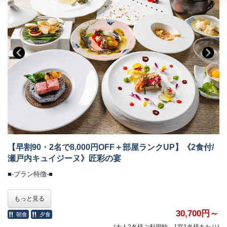
＜ザ・ミュージックルーム＞（7:00～12:00／15:00～24:00）
・ハンギングソファーで音楽を堪能
・お食事中のドリンクフリー
・会場 レストラン「ザ・マイルストーン」
＜ライブラリー＞（7:00～12:00／15:00～24:00）
・時間 17:30／18:30／19:30（完全予約制。予約時にご指定くださ
・お気に入りの一冊を
い）
ご希望のお時間が満席の際は、お時間の変更をお願いする場合がござ
■ご予約にあたって■
います。
・12歳以下のお子様はご遠慮いただいております。
■-朝のごちそう《和食御膳》-■
・8名様以上のご宿泊は事前にご相談ください。
・バリアフリー、ポーターサービスは未対応です。
炊きたて土鍋ご飯のふわりと広がる甘い香り、
みずみずしい朝採れ野菜、濃厚な牧場直送の牛乳
契約農家や牧場から毎朝届く新鮮食材を使い、
一品一品丁寧に仕上げた、心と体にやさしい朝食です。
【早割90・2名で8,000円OFF＋部屋ランクUP】《2食付/
・会場 レストラン「ザ・マイルストーン」
瀬戸内キュイジーヌ》匠彩の宴
・時間 7：00～10：00
■-プラン特徴-■
■-オールインクルーシブで愉しむ癒しの空間-■
90日前のご予約で、1ランク上のお部屋にアップグレード！
もっと見る
全館モダンデザインで統一された館内は、
さらに、お二人なら8,000円OFFになるお得なプランです。
大人の休日を過ごす 「大人の贅沢旅」にぴったり。
※表示されている料金は、すでにワンランク下の
30,700円～
朝食
夕食
ホテル内のドリンクやおつまみなどは、ご宿泊料金に含まれます。
お部屋の料金設定になっておりますので、
(大人2名様ご利用時、1室1名様あたり)