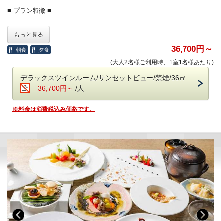
ホテル内のドリンクやおつまみなどは、ご宿泊料金に含まれます。
■-プラン特徴-■
＜高濃度ラジウム温泉＞（6:00～10:00／15:30～24:00）
30日前のご予約で、
もっと見る
・「万病の湯」と称される名湯と、
お二人なら5,000円OFFになるお得なプランです。
讃岐平野を望む絶景の半露天風呂が魅力。
※表示金額は割引されたプラン料金です。
36,700円～
朝食
夕食
・湯上がりラウンジ：生ビール＆ドリンク、アイスクリーム
(大人2名様ご利用時、1室1名様あたり)
■-《夕食》讃岐平野を一望する特等席で味わう鉄板懐石-■
＜ラウンジ＞（7:00～12:00／15:00～24:00）
デラックスツインルーム/サンセットビュー/禁煙/36㎡
・メインラウンジ（スカイガーデン併設）：おつまみとドリンク
四国の“恵みの海”が育んだ旬の魚介、
36,700円～
/人
・スポットラウンジ：讃岐うどんのお夜食（21:00～23:30）
専属農家から毎朝届くみずみずしい野菜、
・ロビー＆カフェラウンジ（1F）：コーヒー、紅茶などのお飲み物
そして香川が誇る「讃岐オリーブ牛」A5ランクのみを厳選。
※料金は消費税込み価格です。
目の前で焼き上がる香ばしい音と、
＜ザ・ミュージックルーム＞（7:00～12:00／15:00～24:00）
立ちのぼる香りに、心躍らせながら、
・ハンギングソファーで音楽を堪能
夕景に染まる絶景を眺めるひとときは、
まさに至福の体験です。
＜ライブラリー＞（7:00～12:00／15:00～24:00）
・お気に入りの一冊を
・お食事中のドリンクフリー
・会場 レストラン「ザ・マイルストーン」
■-ご予約にあたって-■
・時間 17:30／18:30／19:30（完全予約制。予約時にご指定くださ
い）
・12歳以下のお子様はご遠慮いただいております。
ご希望のお時間が満席の際は、お時間の変更をお願いする場合がござ
・8名様以上のご宿泊は事前にご相談ください。
います。
・バリアフリー、ポーターサービスは未対応です。