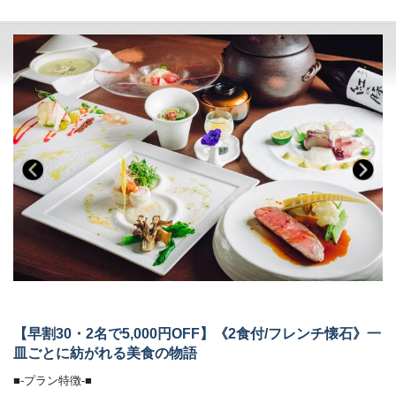
・ロビー＆カフェラウンジ（1F）：コーヒー、紅茶などのお飲み物
・お食事中のドリンクフリー
・会場 レストラン「ザ・マイルストーン」
＜ザ・ミュージックルーム＞（7:00～12:00／15:00～24:00）
・時間 17：30、18：00、18：30、19：00、19：30
・ハンギングソファーで音楽を堪能
（完全予約制。予約時にご指定ください）
ご希望のお時間が満席の際は、時間変更をお願いする場合がございま
＜ライブラリー＞（7:00～12:00／15:00～24:00）
す。
・お気に入りの一冊を
■-朝のごちそう《和食御膳》-■
■-ご予約にあたって-■
炊きたて土鍋ご飯のふわりと広がる甘い香り、
・12歳以下のお子様はご遠慮いただいております。
みずみずしい朝採れ野菜、濃厚な牧場直送の牛乳
・8名様以上のご宿泊は事前にご相談ください。
契約農家や牧場から毎朝届く新鮮食材を使い、
・バリアフリー、ポーターサービスは未対応です。
一品一品丁寧に仕上げた、心と体にやさしい朝食です。
・会場 レストラン「ザ・マイルストーン」
・時間 7：00～10：00
■-オールインクルーシブで愉しむ癒しの空間-■
【早割30・2名で5,000円OFF】《2食付/フレンチ懐石》一
全館モダンデザインで統一された館内は、
皿ごとに紡がれる美食の物語
大人の休日を過ごす 「大人の贅沢旅」にぴったり。
ホテル内のドリンクやおつまみなどは、ご宿泊料金に含まれます。
■-プラン特徴-■