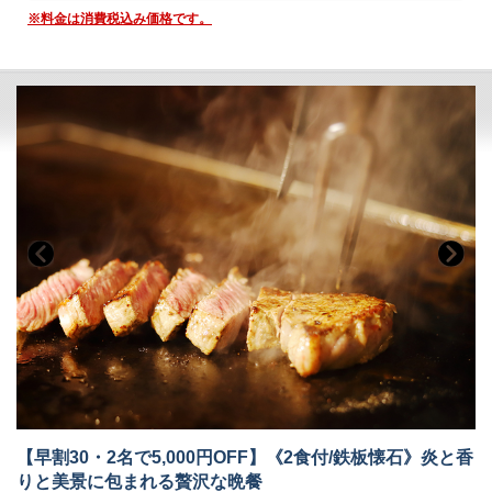
・ロビー＆カフェラウンジ（1F）：コーヒー、紅茶などのお飲み物
物語を語るように一皿ずつ届けられる、華やかな演出。
※料金は消費税込み価格です。
目にも舌にも嬉しい“美味しい時間”を、心ゆくまでご堪能ください。
＜ザ・ミュージックルーム＞（7:00～12:00／15:00～24:00）
・ハンギングソファーで音楽を堪能
・お食事中のドリンクフリー
・会場 レストラン「ザ・マイルストーン」
＜ライブラリー＞（7:00～12:00／15:00～24:00）
・時間 17：30、18：00、18：30、19：00、19：30
・お気に入りの一冊を
（完全予約制。予約時にご指定ください）
ご希望のお時間が満席の際は、時間変更をお願いする場合がございま
■-ご予約にあたって-■
す。
・12歳以下のお子様はご遠慮いただいております。
■-朝のごちそう《和食御膳》-■
・8名様以上のご宿泊は事前にご相談ください。
・バリアフリー、ポーターサービスは未対応です。
炊きたて土鍋ご飯のふわりと広がる甘い香り、
みずみずしい朝採れ野菜、濃厚な牧場直送の牛乳
契約農家や牧場から毎朝届く新鮮食材を使い、
一品一品丁寧に仕上げた、心と体にやさしい朝食です。
・会場 レストラン「ザ・マイルストーン」
・時間 7：00～10：00
■-オールインクルーシブで愉しむ癒しの空間-■
【早割30・2名で5,000円OFF】《2食付/鉄板懐石》炎と香
全館モダンデザインで統一された館内は、
りと美景に包まれる贅沢な晩餐
大人の休日を過ごす 「大人の贅沢旅」にぴったり。