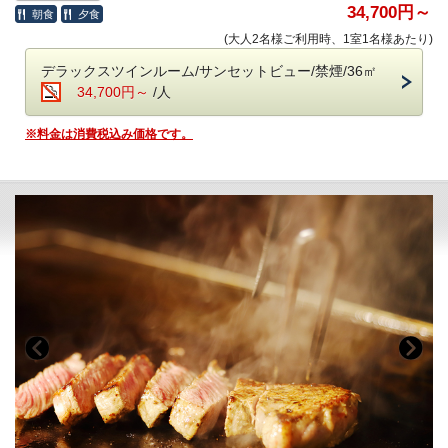
大人の休日を過ごす 「大人の贅沢旅」にぴったり。
34,700円～
朝食
夕食
ホテル内のドリンクやおつまみなどは、ご宿泊料金に含まれます。
さらに、ご来館時にストップウォッチチャレンジに挑戦して、7秒台で
(大人2名様ご利用時、1室1名様あたり)
止めることができたら、オリジナルマグカップをプレゼントいたしま
＜高濃度ラジウム温泉＞（6:00～10:00／15:30～24:00）
す。
デラックスツインルーム/サンセットビュー/禁煙/36㎡
・「万病の湯」と称される名湯と、
34,700円～
/人
讃岐平野を望む絶景の半露天風呂が魅力。
※
表示金額は割引されたプラン料金です。
・湯上がりラウンジ：生ビール＆ドリンク、アイスクリーム
※料金は消費税込み価格です。
■《夕食》瀬戸の恵みを雅に味わえる瀬戸内キュイジーヌ■
＜ラウンジ＞（7:00～12:00／15:00～24:00）
・メインラウンジ（スカイガーデン併設）：おつまみとドリンク
和の品格とフレンチの美学が調和する、
・スポットラウンジ：讃岐うどんのお夜食（21:00～23:30）
フレンチ懐石に、さらに趣向を凝らした数皿を重ねて。
・ロビー＆カフェラウンジ（1F）：コーヒー、紅茶などのお飲み物
食の芸術として昇華された、至高の“フレンチキュイジーヌ”
特別な夜にふさわしい、一段上の美食体験をお届けします。
＜ザ・ミュージックルーム＞（7:00～12:00／15:00～24:00）
・ハンギングソファーで音楽を堪能
・お食事中のドリンクフリー
・会場 レストラン「ザ・マイルストーン」
＜ライブラリー＞（7:00～12:00／15:00～24:00）
・時間 17：30、18：00、18：30、19：00、19：30
・お気に入りの一冊を
（完全予約制。予約時にご指定ください）
ご希望のお時間が満席の際は、時間変更をお願いする場合がございま
■ご予約にあたって■
す。
・12歳以下のお子様はご遠慮いただいております。
■朝のごちそう《和食御膳》■
・8名様以上のご宿泊は事前にご相談ください。
・バリアフリー、ポーターサービスは未対応です。