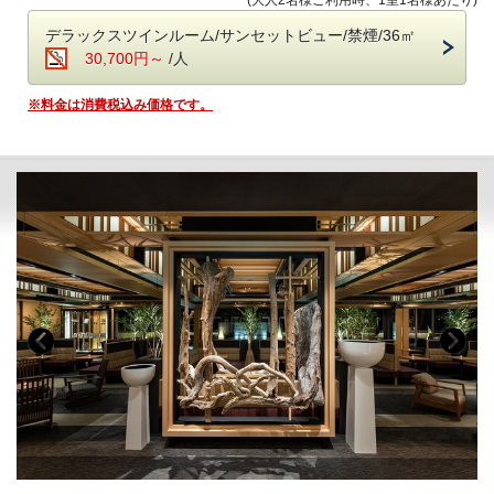
お客様のお好みでご希望のお部屋をご選択ください。
＜高濃度ラジウム温泉＞（6:00～10:00／15:30～24:00）
デラックスツインルーム/サンセットビュー/禁煙/36㎡
・「万病の湯」と称される名湯と、
■-《夕食》瀬戸の恵みを雅に味わえる瀬戸内キュイジーヌ-■
30,700円～
/人
讃岐平野を望む絶景の半露天風呂が魅力。
・湯上がりラウンジ：生ビール＆ドリンク、アイスクリーム
和の品格とフレンチの美学が調和するフレンチ懐石に、
※料金は消費税込み価格です。
さらに趣向を凝らした数皿を重ねて。
＜ラウンジ＞（7:00～12:00／15:00～24:00）
食の芸術として昇華された、至高の“フレンチキュイジーヌ”
・メインラウンジ（スカイガーデン併設）：おつまみとドリンク
特別な夜にふさわしい、一段上の美食体験をお届けします。
・スポットラウンジ：讃岐うどんのお夜食（21:00～23:30）
・ロビー＆カフェラウンジ（1F）：コーヒー、紅茶などのお飲み物
・お食事中のドリンクフリー
・会場 レストラン「ザ・マイルストーン」
＜ザ・ミュージックルーム＞（7:00～12:00／15:00～24:00）
・時間 17：30、18：00、18：30、19：00、19：30
・ハンギングソファーで音楽を堪能
（完全予約制。予約時にご指定ください）
ご希望のお時間が満席の際は、時間変更をお願いする場合がございま
＜ライブラリー＞（7:00～12:00／15:00～24:00）
す。
・お気に入りの一冊を
■-朝のごちそう《和食御膳》-■
■-ご予約にあたって-■
炊きたて土鍋ご飯のふわりと広がる甘い香り、
・12歳以下のお子様はご遠慮いただいております。
みずみずしい朝採れ野菜、濃厚な牧場直送の牛乳
・8名様以上のご宿泊は事前にご相談ください。
契約農家や牧場から毎朝届く新鮮食材を使い、
・バリアフリー、ポーターサービスは未対応です。
一品一品丁寧に仕上げた、心と体にやさしい朝食です。
・会場 レストラン「ザ・マイルストーン」