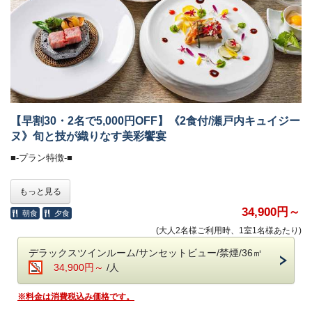
■-朝のごちそう《和食御膳》-■
炊きたて土鍋ご飯のふわりと広がる甘い香り、
みずみずしい朝採れ野菜、濃厚な牧場直送の牛乳
契約農家や牧場から毎朝届く新鮮食材を使い、
一品一品丁寧に仕上げた、心と体にやさしい朝食です。
・会場 レストラン「ザ・マイルストーン」
・時間 7：00～10：00
【早割30・2名で5,000円OFF】《2食付/瀬戸内キュイジー
ヌ》旬と技が織りなす美彩饗宴
■-オールインクルーシブで愉しむ癒しの空間-■
■-プラン特徴-■
全館モダンデザインで統一された館内は、
大人の休日を過ごす 「大人の贅沢旅」にぴったり。
30日前のご予約で、
もっと見る
ホテル内のドリンクやおつまみなどは、ご宿泊料金に含まれます。
お二人なら5,000円OFFになるお得なプランです。
※表示金額は割引されたプラン料金です。
34,900円～
朝食
夕食
＜高濃度ラジウム温泉＞（6:00～10:00／15:30～24:00）
(大人2名様ご利用時、1室1名様あたり)
・「万病の湯」と称される名湯と、
■-《夕食》瀬戸の恵みを雅に味わえる瀬戸内キュイジーヌ-■
讃岐平野を望む絶景の半露天風呂が魅力。
デラックスツインルーム/サンセットビュー/禁煙/36㎡
・湯上がりラウンジ：生ビール＆ドリンク、アイスクリーム
和の品格とフレンチの美学が調和する
34,900円～
/人
フレンチ懐石に、さらに趣向を凝らした数皿を重ねて。
＜ラウンジ＞（7:00～12:00／15:00～24:00）
食の芸術として昇華された、至高の“フレンチキュイジーヌ”
※料金は消費税込み価格です。
・メインラウンジ（スカイガーデン併設）：おつまみとドリンク
特別な夜にふさわしい、一段上の美食体験をお届けします。
・スポットラウンジ：讃岐うどんのお夜食（21:00～23:30）