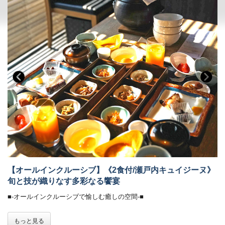
・ロビー＆カフェラウンジ（1F）：コーヒー、紅茶などのお飲み物
＜ライブラリー＞（7:00～12:00／15:00～24:00）
＜ザ・ミュージックルーム＞（7:00～12:00／15:00～24:00）
・お気に入りの一冊を
・ハンギングソファーで音楽を堪能
■-ご予約にあたって-■
＜ライブラリー＞（7:00～12:00／15:00～24:00）
・お気に入りの一冊を
・12歳以下のお子様はご遠慮いただいております。
・8名様以上のご宿泊は事前にご相談ください。
■-《夕食》讃岐平野を一望する特等席で味わう鉄板懐石-■
・バリアフリー、ポーターサービスは未対応です。
四国の“恵みの海”が育んだ旬の魚介、
専属農家から毎朝届くみずみずしい野菜、
そして香川が誇る「讃岐オリーブ牛」A5ランクのみを厳選。
目の前で焼き上がる香ばしい音と、
立ちのぼる香りに、心躍らせながら、
夕景に染まる絶景を眺めるひとときは、
まさに至福の体験です。
【オールインクルーシブ】《2食付/瀬戸内キュイジーヌ》
・お食事中のドリンクフリー
旬と技が織りなす多彩なる饗宴
・会場 レストラン「ザ・マイルストーン」
・時間 17:30／18:30／19:30（完全予約制。予約時にご指定くださ
■-オールインクルーシブで愉しむ癒しの空間-■
い）
ご希望のお時間が満席の際は、お時間の変更をお願いする場合がござ
全館モダンデザインで統一された館内は、
もっと見る
います。