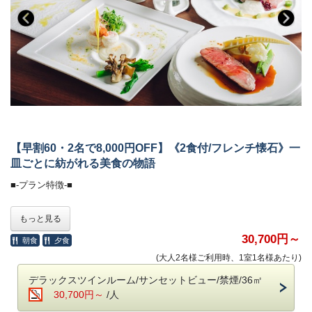
■-ご予約にあたって-■
炊きたて土鍋ご飯のふわりと広がる甘い香り、
みずみずしい朝採れ野菜、濃厚な牧場直送の牛乳
・12歳以下のお子様はご遠慮いただいております。
契約農家や牧場から毎朝届く新鮮食材を使い、
・8名様以上のご宿泊は事前にご相談ください。
一品一品丁寧に仕上げた、心と体にやさしい朝食です。
・バリアフリー、ポーターサービスは未対応です
・会場 レストラン「ザ・マイルストーン」
・時間 7：00～10：00
■-オールインクルーシブで愉しむ癒しの空間-■
【早割60・2名で8,000円OFF】《2食付/フレンチ懐石》一
全館モダンデザインで統一された館内は、
皿ごとに紡がれる美食の物語
大人の休日を過ごす 「大人の贅沢旅」にぴったり。
ホテル内のドリンクやおつまみなどは、ご宿泊料金に含まれます。
■-プラン特徴-■
＜高濃度ラジウム温泉＞（6:00～10:00／15:30～24:00）
60日前のご予約で、
もっと見る
・「万病の湯」と称される名湯と、
お二人なら8,000円OFFになるお得なプランです。
讃岐平野を望む絶景の半露天風呂が魅力。
※表示金額は割引されたプラン料金です。
30,700円～
朝食
夕食
・湯上がりラウンジ：生ビール＆ドリンク、アイスクリーム
(大人2名様ご利用時、1室1名様あたり)
■-《夕食》洋と和が響きあうフレンチ懐石-■
＜ラウンジ＞（7:00～12:00／15:00～24:00）
デラックスツインルーム/サンセットビュー/禁煙/36㎡
・メインラウンジ（スカイガーデン併設）：おつまみとドリンク
湯気立つオープンキッチンから漂う香ばしさに、
30,700円～
/人
・スポットラウンジ：讃岐うどんのお夜食（21:00～23:30）
誘われて、始まるのは五感で味わう、和とフレンチの美食饗宴。