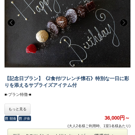
・ディナー時のメッセージプレート
・プラネタリウムマシーン（レンタル料）
■-オールインクルーシブで愉しむ癒しの空間-■
◇その他のアニバーサリーオプション◇
全館モダンデザインで統一された館内は、
https://www.the-chelseabreath.jp/lp/008/
大人の休日を過ごす 「大人の贅沢旅」にぴったり。
ぜひ、ご検討下さい。
ホテル内のドリンクやおつまみなどは、ご宿泊料金に含まれます。
■-《夕食》瀬戸の恵みを雅に味わえる瀬戸内キュイジーヌ-■
＜高濃度ラジウム温泉＞（6:00～10:00／15:30～24:00）
・「万病の湯」と称される名湯と、
和の品格とフレンチの美学が調和する、
讃岐平野を望む絶景の半露天風呂が魅力。
フレンチ懐石に、さらに趣向を凝らした数皿を重ねて。
・湯上がりラウンジ：生ビール＆ドリンク、アイスクリーム
食の芸術として昇華された、至高の“フレンチキュイジーヌ”
特別な夜にふさわしい、一段上の美食体験をお届けします。
【記念日プラン】《2食付/フレンチ懐石》特別な一日に彩
＜ラウンジ＞（7:00～12:00／15:00～24:00）
・メインラウンジ（スカイガーデン併設）：おつまみとドリンク
りを添えるサプライズアイテム付
・お食事中のドリンクフリー
・スポットラウンジ：讃岐うどんのお夜食（21:00～23:30）
・会場 レストラン「ザ・マイルストーン」
■-プラン特徴-■
・ロビー＆カフェラウンジ（1F）：コーヒー、紅茶などのお飲み物
・時間 17：30、18：00、18：30、19：00、19：30
（完全予約制。予約時にご指定ください）
お部屋の飾りつけはもちろん、お相手様が喜ぶ「サプライズ」をホテル
＜ザ・ミュージックルーム＞（7:00～12:00／15:00～24:00）
もっと見る
ご希望のお時間が満席の際は、時間変更をお願いする場合がございま
が全てご用意いたします。
・ハンギングソファーで音楽を堪能
す。
チェックイン後、お部屋のドアを開けるとプラネタリウムが幻想的な雰
36,000円～
朝食
夕食
囲気でお出迎え。
＜ライブラリー＞（7:00～12:00／15:00～24:00）
(大人2名様ご利用時、1室1名様あたり)
■-朝のごちそう《和食御膳》-■
そして部屋の明かりを点けると、そこにはHAPPY BIRTHDAYのバルー
・お気に入りの一冊を
ン文字が！