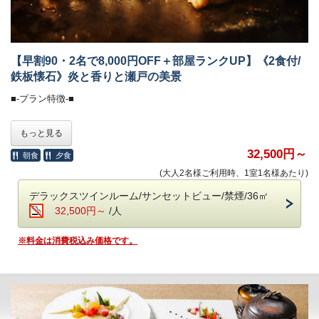
炊きたて土鍋ご飯のふわりと広がる甘い香り、
みずみずしい朝採れ野菜、濃厚な牧場直送の牛乳
契約農家や牧場から毎朝届く新鮮食材を使い、
一品一品丁寧に仕上げた、心と体にやさしい朝食です。
【早割90・2名で8,000円OFF＋部屋ランクUP】《2食付/
・会場 レストラン「ザ・マイルストーン」
鉄板懐石》炎と香りと瀬戸の美景
・時間 7：00～10：00
■-プラン特徴-■
■オールインクルーシブで愉しむ癒しの空間■
90日前のご予約で、1ランク上のお部屋にアップグレード！
もっと見る
全館モダンデザインで統一された館内は、
さらに、お二人なら8,000円OFFになるお得なプランです。
大人の休日を過ごす 「大人の贅沢旅」にぴったり。
※表示されている料金は、すでにワンランク下の
32,500円～
朝食
夕食
ホテル内のドリンクやおつまみなどは、ご宿泊料金に含まれます。
お部屋の料金設定になっておりますので、
(大人2名様ご利用時、1室1名様あたり)
お客様のお好みでご希望のお部屋をご選択ください。
＜高濃度ラジウム温泉＞（6:00～10:00／15:30～24:00）
デラックスツインルーム/サンセットビュー/禁煙/36㎡
・「万病の湯」と称される名湯と、
■-《夕食》讃岐平野を一望する特等席で味わう鉄板懐石-■
32,500円～
/人
讃岐平野を望む絶景の半露天風呂が魅力。
・湯上がりラウンジ：生ビール＆ドリンク、アイスクリーム
四国の“恵みの海”が育んだ旬の魚介、
※料金は消費税込み価格です。
専属農家から毎朝届くみずみずしい野菜、
＜ラウンジ＞（7:00～12:00／15:00～24:00）
そして香川が誇る「讃岐オリーブ牛」A5ランクのみを厳選。
・メインラウンジ（スカイガーデン併設）：おつまみとドリンク
目の前で焼き上がる香ばしい音と、
・スポットラウンジ：讃岐うどんのお夜食（21:00～23:30）
立ちのぼる香りに、心躍らせながら、
・ロビー＆カフェラウンジ（1F）：コーヒー、紅茶などのお飲み物
夕景に染まる絶景を眺めるひとときは、
まさに至福の体験です。