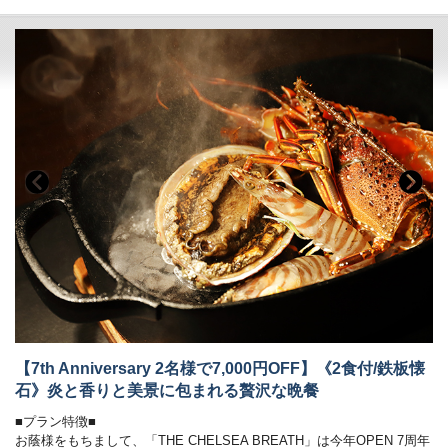
セルフカクテルコーナーを含む種類豊富な飲み放題とともに、夏の夜を
ご堪能ください。
【ビアホール営業時間】
17：30～21：00（最終入店19：30、ラストオーダー 20：30）
ディナーは時間も含め予約制です。
時間予約制…17:30、18:00、18:30、19:00、19:30スタート
※ご希望のお時間が満席の際は、お時間の変更をお願いする場合がござ
います。
■朝のごちそう《和食御膳》■
炊きたて土鍋ご飯のふわりと広がる甘い香り。
契約農家や牧場から毎朝届く新鮮食材を使い、
一品一品丁寧に仕上げた、心と体にやさしい朝食です。
・会場 レストラン「ザ・マイルストーン」
・時間 7：00～10：00
■オールインクルーシブで愉しむ癒しの空間■
【7th Anniversary 2名様で7,000円OFF】《2食付/鉄板懐
石》炎と香りと美景に包まれる贅沢な晩餐
モダンデザインで統一された館内は、
「大人の贅沢旅」にぴったり。
■プラン特徴■
館内のドリンクやおつまみなどは、
お蔭様をもちまして、「THE CHELSEA BREATH」は今年OPEN 7周年