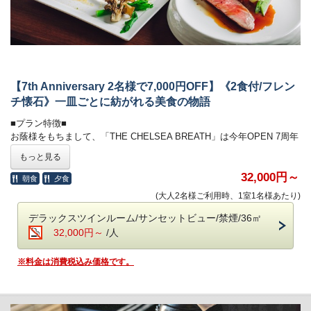
います。
■朝のごちそう《和食御膳》■
炊きたて土鍋ご飯のふわりと広がる甘い香り、
みずみずしい朝採れ野菜、濃厚な牧場直送の牛乳
契約農家や牧場から毎朝届く新鮮食材を使い、
【7th Anniversary 2名様で7,000円OFF】《2食付/フレン
一品一品丁寧に仕上げた、心と体にやさしい朝食です。
チ懐石》一皿ごとに紡がれる美食の物語
・会場 レストラン「ザ・マイルストーン」
■プラン特徴■
・時間 7：00～10：00
お蔭様をもちまして、「THE CHELSEA BREATH」は今年OPEN 7周年
を迎えます。そこで7周年の感謝の気持ちを込めて、1日７組様限定で、
もっと見る
■オールインクルーシブで愉しむ癒しの空間■
2名様で7,000円OFFになる特別ご優待プランをご用意いたしました。
32,000円～
朝食
夕食
全館モダンデザインで統一された館内は、
さらに、ご来館時にストップウォッチチャレンジに挑戦して、7秒台で
(大人2名様ご利用時、1室1名様あたり)
大人の休日を過ごす 「大人の贅沢旅」にぴったり。
止めることができたら、オリジナルマグカップをプレゼントいたしま
ホテル内のドリンクやおつまみなどは、ご宿泊料金に含まれます。
す。
デラックスツインルーム/サンセットビュー/禁煙/36㎡
32,000円～
/人
＜高濃度ラジウム温泉＞（6:00～10:00／15:30～24:00）
※
表示金額は割引されたプラン料金です。
・「万病の湯」と称される名湯と、
※料金は消費税込み価格です。
讃岐平野を望む絶景の半露天風呂が魅力。
■《夕食》洋と和が響きあうフレンチ懐石■
・湯上がりラウンジ：生ビール＆ドリンク、アイスクリーム
湯気立つオープンキッチンから漂う香ばしさに、
＜ラウンジ＞（7:00～12:00／15:00～24:00）
誘われて、始まるのは五感で味わう、和とフレンチの美食饗宴。