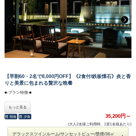
ご希望のお時間が満席の際は、時間変更をお願いする場合がございま
■-ご予約にあたって-■
す。
・12歳以下のお子様はご遠慮いただいております。
■-朝のごちそう《和食御膳》-■
・8名様以上のご宿泊は事前にご相談ください。
・バリアフリー、ポーターサービスは未対応です。
炊きたて土鍋ご飯のふわりと広がる甘い香り、
みずみずしい朝採れ野菜、濃厚な牧場直送の牛乳
契約農家や牧場から毎朝届く新鮮食材を使い、
一品一品丁寧に仕上げた、心と体にやさしい朝食です。
・会場 レストラン「ザ・マイルストーン」
・時間 7：00～10：00
【早割60・2名で8,000円OFF】《2食付/鉄板懐石》炎と香
■-オールインクルーシブで愉しむ癒しの空間-■
りと美景に包まれる贅沢な晩餐
全館モダンデザインで統一された館内は、
■-プラン特徴-■
大人の休日を過ごす 「大人の贅沢旅」にぴったり。
ホテル内のドリンクやおつまみなどは、ご宿泊料金に含まれます。
60日前のご予約で、
もっと見る
お二人なら8,000円OFFになるお得なプランです。
＜高濃度ラジウム温泉＞（6:00～10:00／15:30～24:00）
※表示金額は割引されたプラン料金です。
35,200円～
朝食
夕食
・「万病の湯」と称される名湯と、
(大人2名様ご利用時、1室1名様あたり)
讃岐平野を望む絶景の半露天風呂が魅力。
■-《夕食》讃岐平野を一望する特等席で味わう鉄板懐石-■
・湯上がりラウンジ：生ビール＆ドリンク、アイスクリーム
デラックスツインルーム/サンセットビュー/禁煙/36㎡