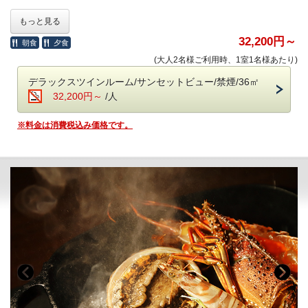
＜高濃度ラジウム温泉＞（6:00～10:00／15:30～24:00）
30日前のご予約で、
もっと見る
・「万病の湯」と称される名湯と、
お二人なら5,000円OFFになるお得なプランです。
讃岐平野を望む絶景の半露天風呂が魅力。
※表示金額は割引されたプラン料金です。
32,200円～
朝食
夕食
・湯上がりラウンジ：生ビール＆ドリンク、アイスクリーム
(大人2名様ご利用時、1室1名様あたり)
■-《夕食》洋と和が響きあうフレンチ懐石-■
＜ラウンジ＞（7:00～12:00／15:00～24:00）
デラックスツインルーム/サンセットビュー/禁煙/36㎡
・メインラウンジ（スカイガーデン併設）：おつまみとドリンク
湯気立つオープンキッチンから漂う香ばしさに、
32,200円～
/人
・スポットラウンジ：讃岐うどんのお夜食（21:00～23:30）
誘われて、始まるのは五感で味わう、和とフレンチの美食饗宴。
・ロビー＆カフェラウンジ（1F）：コーヒー、紅茶などのお飲み物
物語を語るように一皿ずつ届けられる、華やかな演出。
※料金は消費税込み価格です。
目にも舌にも嬉しい“美味しい時間”を、心ゆくまでご堪能ください。
＜ザ・ミュージックルーム＞（7:00～12:00／15:00～24:00）
・ハンギングソファーで音楽を堪能
・お食事中のドリンクフリー
・会場 レストラン「ザ・マイルストーン」
＜ライブラリー＞（7:00～12:00／15:00～24:00）
・時間 17：30、18：00、18：30、19：00、19：30
・お気に入りの一冊を
（完全予約制。予約時にご指定ください）
ご希望のお時間が満席の際は、時間変更をお願いする場合がございま
■-ご予約にあたって-■
す。
・12歳以下のお子様はご遠慮いただいております。
・8名様以上のご宿泊は事前にご相談ください。
■-朝のごちそう《和食御膳》-■
・バリアフリー、ポーターサービスは未対応です。
炊きたて土鍋ご飯のふわりと広がる甘い香り、
みずみずしい朝採れ野菜、濃厚な牧場直送の牛乳