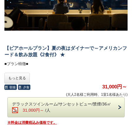
【ビアホールプラン】夏の夜はダイナーで～アメリカンフ
ード＆飲み放題《2食付》 ★
■プラン特徴■
ネオンが輝くポップな空間で、ビールやカクテルを片手に
もっと見る
アメリカンフードを自由に楽しむ、
夏らしさ全開のビアホールプランです。
31,000円～
朝食
夕食
ホテルレストランとはひと味違う、賑やかで開放的な夜をお届けします
(大人2名様ご利用時、1室1名様あたり)
■-夕 食-■
デラックスツインルーム/サンセットビュー/禁煙/36㎡
31,000円～
/人
ネオンきらめく「アメリカンダイナー」をテーマにした、
今夏だけのビアホール。当館シェフが目の前で焼き上げるバンズや
※料金は消費税込み価格です。
パテで仕上げる本格ハンバーガーをはじめ、
アメリカンフードをビュッフェ形式でお楽しみいただけます。