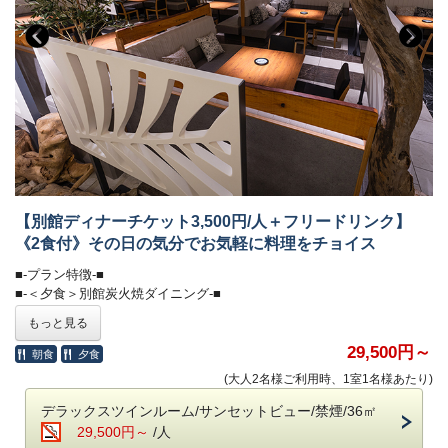
※ご予約時間に遅れて来られた場合、施術時間が短くなる場合がござい
ます。
＜高濃度ラジウム温泉＞（6:00～10:00／15:30～24:00）
・「万病の湯」と称される名湯と、
■-《夕食》洋と和が響きあうフレンチ懐石-■
讃岐平野を望む絶景の半露天風呂が魅力。
・湯上がりラウンジ：生ビール＆ドリンク、アイスクリーム
湯気立つオープンキッチンから漂う香ばしさに、
誘われて、始まるのは五感で味わう、和とフレンチの美食饗宴。
＜ラウンジ＞（7:00～12:00／15:00～24:00）
物語を語るように一皿ずつ届けられる、華やかな演出。
・メインラウンジ（スカイガーデン併設）：おつまみとドリンク
目にも舌にも嬉しい“美味しい時間”を、心ゆくまでご堪能ください。
・スポットラウンジ：讃岐うどんのお夜食（21:00～23:30）
・ロビー＆カフェラウンジ（1F）：コーヒー、紅茶などのお飲み物
・お食事中のドリンクフリー
・会場 レストラン「ザ・マイルストーン」
【別館ディナーチケット3,500円/人＋フリードリンク】
＜ザ・ミュージックルーム＞（7:00～12:00／15:00～24:00）
・時間 17：30、18：00、18：30、19：00、19：30
・ハンギングソファーで音楽を堪能
《2食付》その日の気分でお気軽に料理をチョイス
（完全予約制。予約時にご指定ください）
ご希望のお時間が満席の際は、時間変更をお願いする場合がございま
■-プラン特徴-■
＜ライブラリー＞（7:00～12:00／15:00～24:00）
す。
■-＜夕食＞別館炭火焼ダイニング-■
・お気に入りの一冊を
夕食はその日の気分でお好きな料理をチョイスできる、
もっと見る
■-朝のごちそう《和食御膳》-■
別館レストランのお食事チケット（3,500円）付きプランです。
■-ご予約にあたって-■
豊富なドリンクも、オールインクルーシブでお愉しみいただけます。
29,500円～
朝食
夕食
炊きたて土鍋ご飯のふわりと広がる甘い香り、
・12歳以下のお子様はご遠慮いただいております。
(大人2名様ご利用時、1室1名様あたり)
みずみずしい朝採れ野菜、濃厚な牧場直送の牛乳
【別館レストラン】
・8名様以上のご宿泊は事前にご相談ください。
契約農家や牧場から毎朝届く新鮮食材を使い、
※最終入店受付は21時、毎週火曜日は定休日です。
デラックスツインルーム/サンセットビュー/禁煙/36㎡
・バリアフリー、ポーターサービスは未対応です。
一品一品丁寧に仕上げた、心と体にやさしい朝食です。
※2026年9月1日にリニューアルオープンを予定しており、
29,500円～
/人
営業時間は20時ラストオーダー・21時閉店に変更となります。