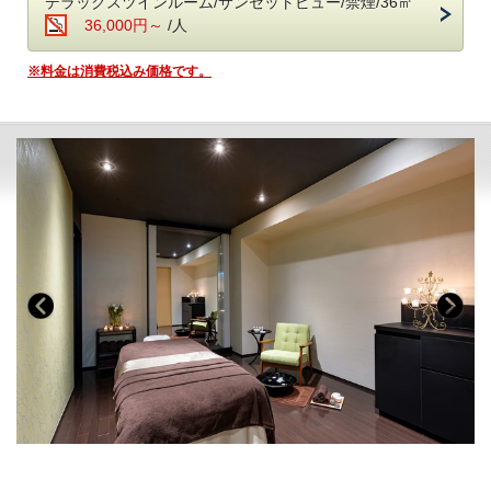
デラックスツインルーム/サンセットビュー/禁煙/36㎡
炊きたて土鍋ご飯のふわりと広がる甘い香り、
※バルーンは「HAPPY ANNIVERSARY」に変更可能です。
36,000円～
/人
■-ご予約にあたって-■
みずみずしい朝採れ野菜、濃厚な牧場直送の牛乳
契約農家や牧場から毎朝届く新鮮食材を使い、
さらに、ディナー時にはメッセージプレートをご用意。
・12歳以下のお子様はご遠慮いただいております。
※料金は消費税込み価格です。
一品一品丁寧に仕上げた、心と体にやさしい朝食です。
お好きなメッセージをご指定いただければご用意いたします。
・8名様以上のご宿泊は事前にご相談ください。
お相手様には喜んでもらえること間違いなしです！
・バリアフリー、ポーターサービスは未対応です。
・会場 レストラン「ザ・マイルストーン」
・時間 7：00～10：00
【プランに含まれる記念日アイテム】
・HAPPY BIRTHDAYバルーン or HAPPY ANNIVERSARY バルーン
■-オールインクルーシブで愉しむ癒しの空間-■
※バルーンの色はゴールドかシルバーのいずれかとなります。
お色のご指定はいたしかねます。
全館モダンデザインで統一された館内は、
・ディナー時のメッセージプレート
大人の休日を過ごす 「大人の贅沢旅」にぴったり。
・プラネタリウムマシーン（レンタル料）
ホテル内のドリンクやおつまみなどは、ご宿泊料金に含まれます。
◇その他のアニバーサリーオプション◇
＜高濃度ラジウム温泉＞（6:00～10:00／15:30～24:00）
・「万病の湯」と称される名湯と、
https://www.the-chelseabreath.jp/lp/008/
讃岐平野を望む絶景の半露天風呂が魅力。
ぜひ、ご検討下さい。
・湯上がりラウンジ：生ビール＆ドリンク、アイスクリーム
■-《夕食》洋と和が響きあうフレンチ懐石-■
＜ラウンジ＞（7:00～12:00／15:00～24:00）
湯気立つオープンキッチンから漂う香ばしさに、
・メインラウンジ（スカイガーデン併設）：おつまみとドリンク
誘われて、始まるのは五感で味わう、和とフレンチの美食饗宴。
・スポットラウンジ：讃岐うどんのお夜食（21:00～23:30）
物語を語るように一皿ずつ届けられる、華やかな演出。