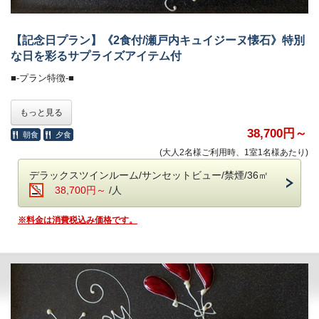
専属農家から毎朝届くみずみずしい野菜、
そして香川が誇る「讃岐オリーブ牛」A5ランクのみを厳選。
目の前で焼き上がる香ばしい音と、
【記念日プラン】《2食付/瀬戸内キュイジーヌ懐石》特別
立ちのぼる香りに、心躍らせながら、
な日を彩るサプライズアイテム付
夕景に染まる絶景を眺めるひとときは、
まさに至福の体験です。
■-プラン特徴-■
・お食事中のドリンクフリー
お部屋の飾りつけはもちろん、お相手様が喜ぶ「サプライズ」をホテル
もっと見る
・会場 レストラン「ザ・マイルストーン」
が全てご用意いたします。
・時間 17:30／18:30／19:30（完全予約制。予約時にご指定くださ
チェックイン後、お部屋のドアを開けるとプラネタリウムが幻想的な雰
38,700円～
朝食
夕食
い）
囲気でお出迎え。
(大人2名様ご利用時、1室1名様あたり)
ご希望のお時間が満席の際は、お時間の変更をお願いする場合がござ
そして部屋の明かりを点けると、そこにはHAPPY BIRTHDAYのバルー
います。
ン文字が！
デラックスツインルーム/サンセットビュー/禁煙/36㎡
※バルーンは「HAPPY ANNIVERSARY」に変更可能です。
38,700円～
/人
■-朝のごちそう《和食御膳》-■
さらに、ディナー時にはメッセージプレートをご用意。
※料金は消費税込み価格です。
炊きたて土鍋ご飯のふわりと広がる甘い香り、
お好きなメッセージをご指定いただければご用意いたします。
みずみずしい朝採れ野菜、濃厚な牧場直送の牛乳
お相手様には喜んでもらえること間違いなしです！
契約農家や牧場から毎朝届く新鮮食材を使い、
一品一品丁寧に仕上げた、心と体にやさしい朝食です。
【プランに含まれる記念日アイテム】
・HAPPY BIRTHDAYバルーン or HAPPY ANNIVERSARY バルーン
・会場 レストラン「ザ・マイルストーン」
※バルーンの色はゴールドかシルバーのいずれかとなります。
・時間 7：00～10：00
お色のご指定はいたしかねます。