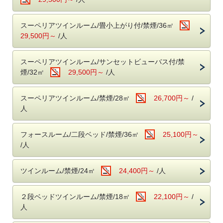
ご利用になられなかった場合の換金や払い戻しはいたしかねます。
またお釣りは出ませんのであらかじめご了承ください。
スーペリアツインルーム/畳小上がり付/禁煙/36㎡
29,500円～
/人
■-朝のごちそう《和食御膳》-■
炊きたて土鍋ご飯のふわりと広がる甘い香り、
スーペリアツインルーム/サンセットビューバス付/禁
みずみずしい朝採れ野菜、濃厚な牧場直送の牛乳
煙/32㎡
29,500円～
/人
契約農家や牧場から毎朝届く新鮮食材を使い、
一品一品丁寧に仕上げた、心と体にやさしい朝食です。
スーペリアツインルーム/禁煙/28㎡
26,700円～
/
・お食事中のドリンク類はフリーです。
人
・会場 レストラン「ザ・マイルストーン」
・時間 7：00～10：00
フォースルーム/二段ベッド/禁煙/36㎡
25,100円～
■-オールインクルーシブで愉しむ癒しの空間-■
/人
全館モダンデザインで統一された館内は、
大人の休日を過ごす 「大人の贅沢旅」にぴったり。
ツインルーム/禁煙/24㎡
24,400円～
/人
ホテル内のドリンクやおつまみなどは、ご宿泊料金に含まれます。
２段ベッドツインルーム/禁煙/18㎡
22,100円～
/
＜高濃度ラジウム温泉＞（6:00～10:00／15:30～24:00）
・「万病の湯」と称される名湯と、
人
讃岐平野を望む絶景の半露天風呂が魅力。