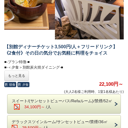
【別館ディナーチケット3,500円/人＋フリードリンク】
《2食付》その日の気分でお気軽に料理をチョイス
■-プラン特徴-■
■-＜夕食＞別館炭火焼ダイニング-■
夕食はその日の気分でお好きな料理をチョイスできる、
もっと見る
別館レストランのお食事チケット（3,500円）付きプランです。
豊富なドリンクも、オールインクルーシブでお愉しみいただけます。
22,100円～
朝食
夕食
(大人2名様ご利用時、1室1名様あたり)
【別館レストラン】
※最終入店受付は21時、毎週火曜日は定休日です。
スイート/(サンセットビューバス/Refaルーム)/禁煙/52㎡
※2026年9月1日にリニューアルオープンを予定しており、
34,100円～
/人
営業時間は20時ラストオーダー・21時閉店に変更となります。
あわせて、メニュー内容もリニューアルいたします。
※お食事チケットは、ランチタイム、カフェタイムにもご利用いただけ
デラックスツインルーム/サンセットビュー/禁煙/36㎡
ます。
29,500円～
/人