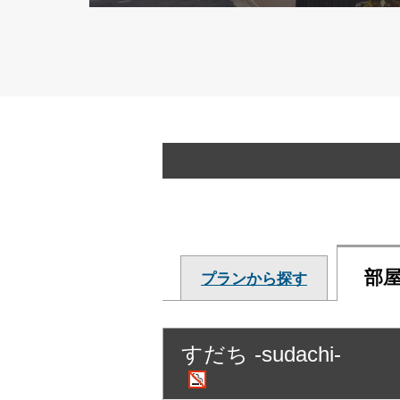
部
プランから探す
すだち -sudachi-