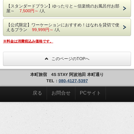
○ベットはシモンズベッドを使用。
【スタンダードプラン】ゆったりと～信楽焼のお風呂付お部
屋～
7,500円～
/人
W980×D2010の広々ベッド
○布団は西川のリサイクル羽毛（GREEN
【公式限定】ワーケーションにおすすめ！はなれを貸切で使
DOWN）を使用
えるプラン
99,999円～
/人
■設備
※料金は消費税込み価格です。
エアコン・テレビ・ミニバー・冷蔵庫・卓上
IH・電子レンジ・トースター・電気ケトル・
このページのTOPへ
加湿器・金庫・ドライヤー・温水洗浄式トイ
レ・バスルーム
本町旅宿 4S STAY 阿波池田 本町通り
TEL：
080-4127-5397
■アメニティ
歯ブラシ・折りたたみブラシ・クレンジング/
戻る
お問合せ
PCサイト
洗顔/化粧水/乳液（雪肌精）・ボディタオ
ル・ボディーソープ・シャンプー・リンス・
フェイス＆ハンドソープ・バスタオル・フェ
イスタオル・ナイトウェア・スリッパ
■お子様のご宿泊について