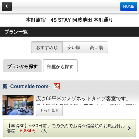
HOME
本町旅宿 4S STAY 阿波池田 本町通り
プラン一覧
おすすめ順
安い順
高い順
プランから探す
部屋から探す
庭 -Court side room-
広さ66平米のメゾネットタイプ客室です。
最大定員6名様の広々空間（ベッド2台 布団
もっと見る
4組）
【早得30】☆30日前までの予約でお得☆信楽焼のお風呂付お
【こだわりポイント】
部屋
6,834円～
/人
○浴室には信楽焼の特注浴槽を採用