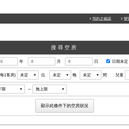
預約之確認
變
搜尋空房
年
月
日
日期未定
(每1客房)
位
晚
間
兒童
～