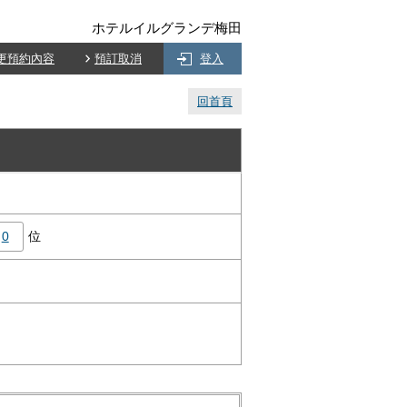
ホテルイルグランデ梅田
更預約內容
預訂取消
登入
回首頁
0
位