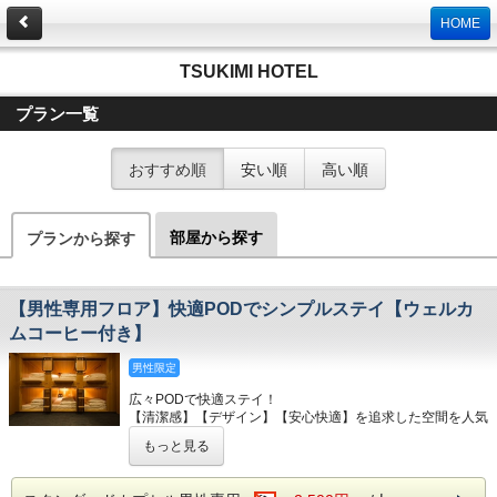
HOME
TSUKIMI HOTEL
プラン一覧
おすすめ順
安い順
高い順
部屋から探す
プランから探す
【男性専用フロア】快適PODでシンプルステイ【ウェルカ
ムコーヒー付き】
男性限定
広々PODで快適ステイ！
【清潔感】【デザイン】【安心快適】を追求した空間を人気
の観光スポット・祇園に実現しました。
もっと見る
観光地の真ん中に位置しておりますが、大通りから一本それ
た静かながらも京都らしい風情を感じる場所です。