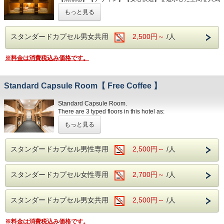
多く使用されているSerta製のマットレスをご用意しており
の観光スポット・祇園に実現しました。
ます。
※共有スペースは、スタッフが常時清掃・除菌しております
もっと見る
のでご安心くださいませ。
※こちらのフロアは、男女混合フロアとなっておりますので
2. 1Fのフリースペースには、冷蔵庫やキッチン完備。コン
予めご了承くださいませ。
ビニや24時間スーパーもすぐ近くの為、ご自由にお使いい
スタンダードカプセル男女共用
2,500円～
/人
ただけます。
観光地の真ん中に位置しておりますが、大通りから一本それ
た静かながらも京都らしい風情を感じる場所です。
※料金は消費税込み価格です。
3. 自慢の屋上からは祇園の街を一望頂けます。屋上で飲む
周辺の人気観光スポットへも徒歩で行けちゃいますよ！
夜のお酒や、朝一番のコーヒーは格別です。屋上には、ラン
ドリーも完備。
白を基調とした館内のデザインに木の温もりを感じれる
Standard Capsule Room【 Free Coffee 】
PODで心休まるご宿泊を。
4．新幹線N700系にも搭載される高機能換気設備を全フロ
是非この機会に、ミニマルに京都を楽しんでみませんか？
アに完備。感染症リスクを大幅に軽減し、安心安全な空間を
Standard Capsule Room.
ご提供いたします。
There are 3 typed floors in this hotel as:
ーこだわりー
- Male Only
5．本格コーヒーをいつでもお楽しみいただけます。
もっと見る
1. オリジナルデザインのカプセルでは、海外高級ホテルで
- Female Only
多く使用されているSerta製のマットレスをご用意しており
- Male and Female Mixed
6．快適なWi-Fi環境でお仕事・制作など様々な用途にご利用
ます。
Mattress: From “
Serta
”
いただけます。
スタンダードカプセル男性専用
2,500円～
/人
2. 1Fのフリースペースには、冷蔵庫やキッチン完備。コン
- Amenities
※共有スペースは、スタッフが常時清掃・除菌しております
ビニや24時間スーパーもすぐ近くの為、ご自由にお使いい
- Toothbrush/Paste
のでご安心くださいませ。
スタンダードカプセル女性専用
2,700円～
/人
ただけます。
- Earplug/Shaver/Hairbrush
- Towels Bath/Face
3. 自慢の屋上からは祇園の街を一望頂けます。屋上で飲む
- Fresh Linens
夜のお酒や、朝一番のコーヒーは格別です。屋上には、ラン
スタンダードカプセル男女共用
- Hair Dryer
2,500円～
/人
ドリーも完備。
- Nightwear / ¥300
※料金は消費税込み価格です。
4．新幹線N700系にも搭載される高機能換気設備を全フロ
- Facilities