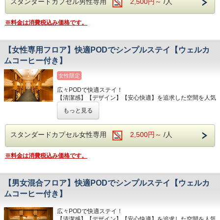
スタンダードカプセル男性専用
2,500円～
/人
周辺の人気観光スポットへも徒歩で行けちゃいますよ！
白を基調とした館内のデザインに木の温もりを感じれる
※料金は消費税込み価格です。
PODで心休まるご宿泊を。
是非この機会に、ミニマルに京都を楽しんでみませんか？
【女性専用フロア】快適PODでシンプルステイ【ウェルカ
ーこだわりー
ムコーヒー付き】
1. オリジナルデザインのカプセルでは、海外高級ホテルで
多く使用されているSerta製のマットレスをご用意しており
女性限定
ます。
広々PODで快適ステイ！
【清潔感】【デザイン】【安心快適】を追求した空間を人気
2. 1Fのフリースペースには、冷蔵庫やキッチン完備。コン
の観光スポット・祇園に実現しました。
ビニや24時間スーパーもすぐ近くの為、ご自由にお使いい
もっと見る
ただけます。
※男女別フロアで女性の方にも安心してご利用いただけま
す。
3. 自慢の屋上からは祇園の街を一望頂けます。屋上で飲む
スタンダードカプセル女性専用
2,500円～
/人
観光地の真ん中に位置しておりますが、大通りから一本それ
夜のお酒や、朝一番のコーヒーは格別です。屋上には、ラン
た静かながらも京都らしい風情を感じる場所です。
ドリーも完備。
周辺の人気観光スポットへも徒歩で行けちゃいますよ！
※料金は消費税込み価格です。
4．新幹線N700系にも搭載される高機能換気設備を全フロ
白を基調とした館内のデザインに木の温もりを感じれる
アに完備。感染症リスクを大幅に軽減し、安心安全な空間を
PODで心休まるご宿泊を。
ご提供いたします。
【男女混合フロア】快適PODでシンプルステイ【ウェルカ
是非この機会に、ミニマルに京都を楽しんでみませんか？
5．本格コーヒーをいつでもお楽しみいただけます。
ムコーヒー付き】
ーこだわりー
6．快適なWi-Fi環境でお仕事・制作など様々な用途にご利用
広々PODで快適ステイ！
1. オリジナルデザインのカプセルでは、海外高級ホテルで
いただけます。
【清潔感】【デザイン】【安心快適】を追求した空間を人気