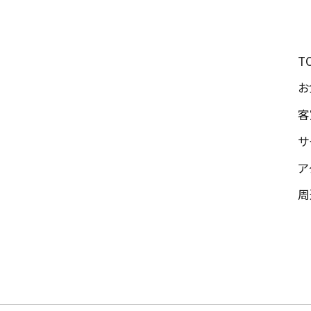
T
お
客
サ
ア
周