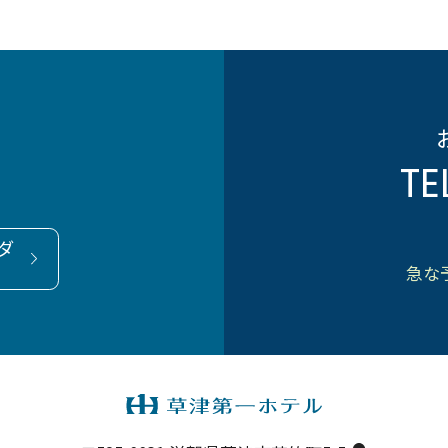
TE
ダ
急な