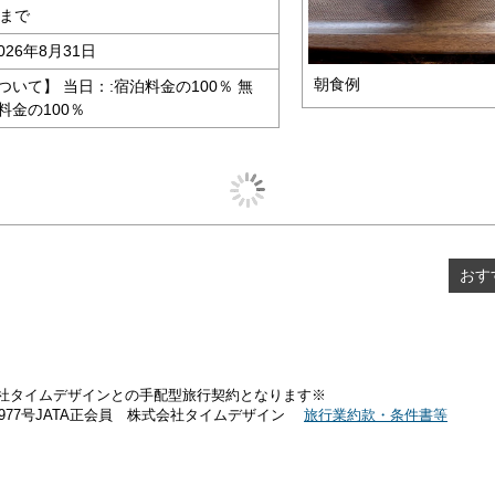
時まで
026年8月31日
朝食例
いて】 当日：:宿泊料金の100％ 無
料金の100％
おす
社タイムデザインとの手配型旅行契約となります※
1977号JATA正会員 株式会社タイムデザイン
旅行業約款・条件書等