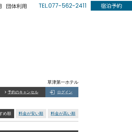
TEL.
077-562-2411
宿泊予約
用
団体利用
草津第一ホテル
予約のキャンセル
ログイン
すめ順
料金が安い順
料金が高い順