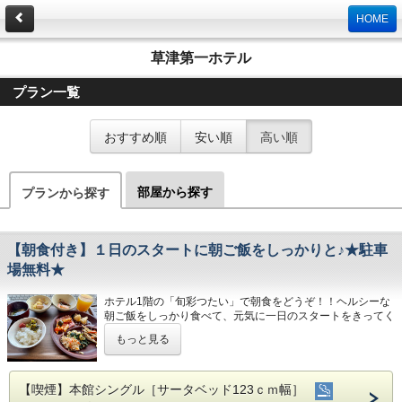
HOME
草津第一ホテル
プラン一覧
おすすめ順
安い順
高い順
部屋から探す
プランから探す
【朝食付き】１日のスタートに朝ご飯をしっかりと♪★駐車
場無料★
ホテル1階の「旬彩つたい」で朝食をどうぞ！！ヘルシーな
朝ご飯をしっかり食べて、元気に一日のスタートをきってく
ださい！
もっと見る
◆朝食◆
朝食時間／月～土 AM6：30～9：00（最終入店 8：30）
日 AM6：30～9：30（最終入店 9：00）
【喫煙】本館シングル［サータベッド123ｃｍ幅］