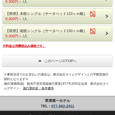
9,300円～
/人
★基本はビュッフェ形式ですが、フードロス削減のため、人
数によってセットメニューに変更する場合がございます。予
めご了承ください。
【禁煙】本館シングル［サータベッド123ｃｍ幅］
9,300円～
/人
◆アクセス◆
名神栗東インターより車で5分（約3.6㎞）
JR琵琶湖線・草津線 「草津駅」東口より徒歩12分
【禁煙】南館シングル［サータベッド130ｃｍ幅］
9,300円～
/人
普通車は駐車場【無料】※先着順
※ご注意※
※料金は消費税込み価格です。
全長5ｍ以上の車でお越しの方は、必ずお電話で事前にご予
約お願いします。
予約がない場合は、当日駐車をお断りする場合がございま
このページのTOPへ
す。予めご了承ください。
※駐車料金：全長5ｍ以上2，000円／泊
※事前決済でのお支払いの場合は、株式会社タイムデザインとの手配型旅行
契約となります※
[旅行業務取扱] 観光庁長官登録旅行業第1977号JATA正会員 株式会社タイ
ムデザイン
旅行業約款・条件書等
草津第一ホテル
TEL：
077-562-2411