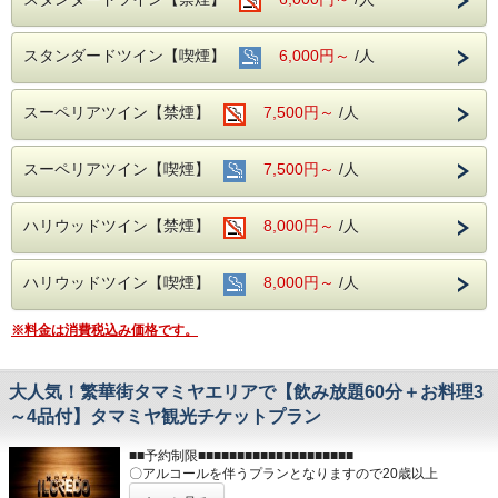
ます。
（注1）①の駐車場は営業時間外の入出庫ができません。
（注2）②、③の駐車場は自動精算機式の為、入出庫の都度
スタンダードツイン【喫煙】
6,000円～
/人
料金が必要
（注3）バス／トラック／バイクは駐車スペースがございま
せん。
スーペリアツイン【禁煙】
7,500円～
/人
スーペリアツイン【喫煙】
7,500円～
/人
ハリウッドツイン【禁煙】
8,000円～
/人
ハリウッドツイン【喫煙】
8,000円～
/人
※料金は消費税込み価格です。
大人気！繁華街タマミヤエリアで【飲み放題60分＋お料理3
～4品付】タマミヤ観光チケットプラン
■■予約制限■■■■■■■■■■■■■■■■■■■■
〇アルコールを伴うプランとなりますので20歳以上
■■■■■■■■■■■■■■■■■■■■■■■■■■