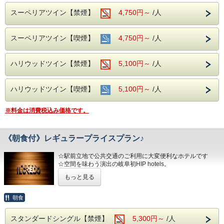
ホテル横の路地を入って左手にございます。
※注意※ こちらの駐車場への道路は、午後５時～午後９時
スーペリアツイン【禁煙】
4,750円～
/人
まで車両通行規制がございます。
②名鉄協商【岐阜第２】24時間営業 車高220cm以下
③安田商事パーキング 24時間営業 車高220cm以下
スーペリアツイン【喫煙】
4,750円～
/人
宿泊駐車券（1泊）￥1，000をフロントで販売いたしており
ます。
（注1）①の駐車場は営業時間外の入出庫ができません。
ハリウッドツイン【禁煙】
5,100円～
/人
（注2）②、③の駐車場は自動精算機式の為、入出庫の都度
料金が必要
（注3）バス／トラック／バイクは駐車スペースがございま
ハリウッドツイン【喫煙】
5,100円～
/人
せん。
※料金は消費税込み価格です。
《朝食付》レギュラープライスプラン♪
☆駅前立地で公共交通のご利用に大変便利なホテルです
☆空間を味わう演出の岐阜初HIP hotels。
もっと見る
ゆとりの客室でリラックスをお届けいたします
後から朝食を追加するより、お得に利用出来るセットプラン
朝食
です。
スタンダードシングル【禁煙】
5,300円～
/人
［朝食のご案内］