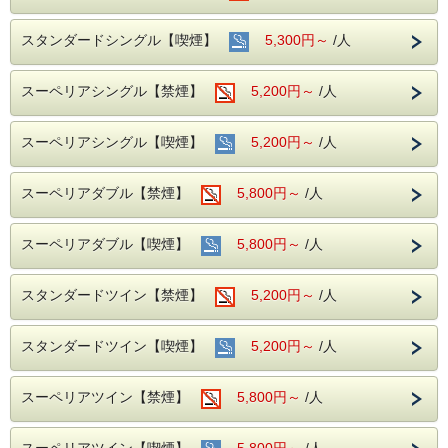
和食・洋食のビュッフェをご用意いたします。
※ただし、大変申し訳ございませんが最低数に達しない場合
スタンダードシングル【喫煙】
5,300円～
/人
お膳形式でのご提供になりますこと、ご了承ください。
2F buffet restaurant【SAL0NE】
営業時間 7：00 ～ 9：00
スーペリアシングル【禁煙】
5,200円～
/人
◆インターネット接続◆
WiFi完備（無料・使い放題）
＊有線接続はできません。
スーペリアシングル【喫煙】
5,200円～
/人
◆アクセス◆
電車：ＪＲ岐阜駅 長良口より徒歩３分
スーペリアダブル【禁煙】
5,800円～
/人
名鉄岐阜駅より徒歩２分
お車：名神高速道、一宮ＩＣから３０分
スーペリアダブル【喫煙】
5,800円～
/人
【駐車場のご案内】
＊当ホテルの専用駐車場はございませんが有料駐車場との契
約をしております。
スタンダードツイン【禁煙】
5,200円～
/人
①ホテル隣接契約駐車場
営業時間 7：00～23：00 制限 車高155cm以下、車幅185cm
以内
ホテル横の路地を入って左手にございます。
スタンダードツイン【喫煙】
5,200円～
/人
※注意※ こちらの駐車場への道路は、午後５時～午後９時
まで車両通行規制がございます。
②名鉄協商【岐阜第２】24時間営業 車高220cm以下
スーペリアツイン【禁煙】
5,800円～
/人
③安田商事パーキング 24時間営業 車高220cm以下
宿泊駐車券（1泊）￥1，000をフロントで販売いたしており
ます。
スーペリアツイン【喫煙】
5,800円～
/人