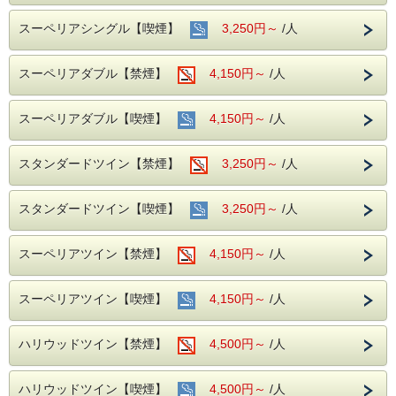
【駐車場のご案内】
＊当ホテルの専用駐車場はございませんが有料駐車場との契
スーペリアシングル【喫煙】
3,250円～
/人
約をしております。
①ホテル隣接契約駐車場
営業時間 7：00～23：00 制限 車高155cm以下、車幅185cm
スーペリアダブル【禁煙】
4,150円～
/人
以内
ホテル横の路地を入って左手にございます。
※注意※ こちらの駐車場への道路は、午後５時～午後９時
スーペリアダブル【喫煙】
4,150円～
/人
まで車両通行規制がございます。
②名鉄協商【岐阜第２】24時間営業 車高220cm以下
③安田商事パーキング 24時間営業 車高220cm以下
スタンダードツイン【禁煙】
3,250円～
/人
宿泊駐車券（1泊）￥1，000をフロントで販売いたしており
ます。
（注1）①の駐車場は営業時間外の入出庫ができません。
スタンダードツイン【喫煙】
3,250円～
/人
（注2）②、③の駐車場は自動精算機式の為、入出庫の都度
料金が必要
（注3）バス／トラック／バイクは駐車スペースがございま
せん。
スーペリアツイン【禁煙】
4,150円～
/人
スーペリアツイン【喫煙】
4,150円～
/人
ハリウッドツイン【禁煙】
4,500円～
/人
ハリウッドツイン【喫煙】
4,500円～
/人