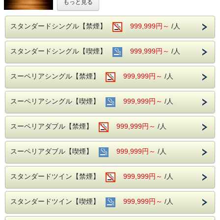
もっと見る
岐阜駅北地域には400店舗以上の居酒屋がある岐阜の繁華街
です
スタンダードシングル【禁煙】
999,999円～
/人
【タマミヤ】として観光地にもなっています
岐阜の郷土料理、地酒も楽しめるエリアになっております
スタンダードシングル【喫煙】
999,999円～
/人
《特典内容》
〇計18店舗の中から飲み放題60分（LO40分）＋お任せ料理
スーペリアシングル【禁煙】
3～4品付き
999,999円～
/人
《利用可能店舗》
１．大衆アメリカン肉酒場 サニーデイズ ２．和食バル ふわ
スーペリアシングル【喫煙】
999,999円～
/人
り ３．まぐろう ４．玉宮大飯店 ５．藤澤肉店 ６．穴ＧＵＲ
Ａ ７．海鮮ビストロ酒場 とんぼ ８．箱屋 岐阜
９．ＲＵＢＥＴＴＡ １０．雅じゃぽ １１．さんぞう １２．
スーペリアダブル【禁煙】
999,999円～
/人
備長吉兆や １３．焼肉エース
１４．炙り牛兵衛 １５．ぶらっ菜 本店 １６．キッチン喰な
べ １７．堀蔵 岐阜
スーペリアダブル【喫煙】
999,999円～
/人
１８．ござるさ
スタンダードツイン【禁煙】
999,999円～
/人
《利用有効期限》
〇宿泊日の翌日まで
スタンダードツイン【喫煙】
999,999円～
/人
《チケットご利用につきまして》
■■予約制限■■
〇アルコールを伴うプランとなりますので20歳以上