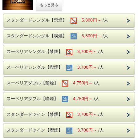
もっと見る
JR岐阜駅からも名鉄岐阜駅からも徒歩3分で超便利!
イルクレド岐阜のシックなデザインで落ちついた客室が寛ぎ
スタンダードシングル【禁煙】
5,300円～
/人
をお届けいたします。
☆駅前立地で公共交通のご利用に大変便利なホテルです☆
スタンダードシングル【喫煙】
5,300円～
/人
【女子旅】などにもおすすめです♪
スーペリアシングル【禁煙】
3,700円～
/人
◆インターネット接続◆
WiFi完備(無料・使い放題)
スーペリアシングル【喫煙】
3,700円～
/人
*有線接続はできません。
◆アクセス◆
スーペリアダブル【禁煙】
4,750円～
/人
電車:JR岐阜駅 長良口より徒歩3分
名鉄岐阜駅より徒歩2分
【JR名古屋駅から快速18分】
スーペリアダブル【喫煙】
4,750円～
/人
お車:名神高速道、一宮ICから30分
【駐車場のご案内】
スタンダードツイン【禁煙】
3,700円～
/人
＊当ホテルの専用駐車場はございませんが有料駐車場との契
約をしております。
①ホテル隣接契約駐車場
スタンダードツイン【喫煙】
3,700円～
/人
営業時間 7：00～23：00 制限 車高155cm以下、車幅185cm
以内