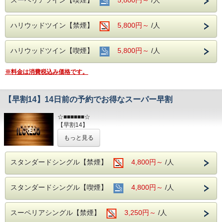
（注1）①の駐車場は営業時間外の入出庫ができません。
（注2）②、③の駐車場は自動精算機式の為、入出庫の都度
料金が必要
ハリウッドツイン【禁煙】
5,800円～
/人
（注3）バス／トラック／バイクは駐車スペースがございま
せん。
ハリウッドツイン【喫煙】
5,800円～
/人
※料金は消費税込み価格です。
【早割14】14日前の予約でお得なスーパー早割
☆■■■■■■☆
【早割14】
☆■■■■■■☆
もっと見る
14日前までに予定が決まっていれば【早割14】がオススメ♪
スタンダードシングル【禁煙】
4,800円～
/人
イルクレド岐阜のシックなデザインで落ちついた客室が寛ぎ
をお届けいたします。
スタンダードシングル【喫煙】
4,800円～
/人
◆インターネット接続◆
WiFi完備（無料・使い放題）
スーペリアシングル【禁煙】
＊有線接続はできません。
3,250円～
/人