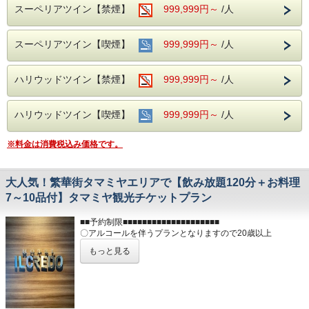
・店舗へご入店の際にチケットをスタッフにお渡しください
スーペリアツイン【禁煙】
999,999円～
/人
・大変混み合う事もございますので、事前に飲食店のご予約
をして頂くことをお勧めします
・ご希望の店舗が満席等の理由により、ご利用頂けなかった
スーペリアツイン【喫煙】
999,999円～
/人
場合は返金致しかねます
・チケットの盗難・紛失に対しては責任を負いません
・現金との引換、払い戻しは致しません。又、釣銭はでませ
ハリウッドツイン【禁煙】
999,999円～
/人
ん
・営業時間、定休日などが変更する場合もございますので各
店舗にご確認ください。
ハリウッドツイン【喫煙】
999,999円～
/人
◆インターネット接続◆
WiFi完備(無料・使い放題)
*有線接続はできません。
※料金は消費税込み価格です。
◆アクセス◆
電車:JR岐阜駅 長良口より徒歩3分
大人気！繁華街タマミヤエリアで【飲み放題120分＋お料理
名鉄岐阜駅より徒歩2分
【JR名古屋駅から快速18分】
7～10品付】タマミヤ観光チケットプラン
お車:名神高速道、一宮ICから30分
■■予約制限■■■■■■■■■■■■■■■■■■■■
【駐車場のご案内】
〇アルコールを伴うプランとなりますので20歳以上
＊当ホテルの専用駐車場はございませんが有料駐車場との契
■■■■■■■■■■■■■■■■■■■■■■■■■■
約をしております。
もっと見る
①ホテル隣接契約駐車場
岐阜駅北地域には400店舗以上の居酒屋がある岐阜の繁華街
営業時間 7：00～23：00 制限 車高155cm以下、車幅185cm
です 。
以内
【タマミヤ】として観光地にもなっています 。
ホテル横の路地を入って左手にございます。
岐阜の郷土料理、地酒も楽しめるエリアになっております
※注意※ こちらの駐車場への道路は、午後５時～午後９時