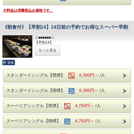
※料金は消費税込み価格です。
《朝食付》【早割14】14日前の予約でお得なスーパー早割
☆■■■■■■☆
【早割14】
☆■■■■■■☆
もっと見る
14日前までに予定が決まっていれば【早割14】がオススメ♪
朝食
後から朝食を追加するより、お得に利用出来るセットプラン
です。
スタンダードシングル【禁煙】
6,300円～
/人
［朝食のご案内］
和食・洋食のビュッフェをご用意いたします。
スタンダードシングル【喫煙】
6,300円～
/人
※ただし、大変申し訳ございませんが最低数に達しない場合
お膳形式でのご提供になりますこと、ご了承ください。
2F buffet restaurant【SAL0NE】
スーペリアシングル【禁煙】
4,750円～
/人
営業時間 7：00 ～ 9：00
◆インターネット接続◆
WiFi完備（無料・使い放題）
スーペリアシングル【喫煙】
4,750円～
/人
＊有線接続はできません。
【駐車場のご案内】