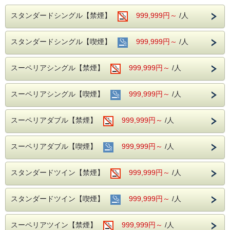
まで車両通行規制がございます。
《特典内容》
②名鉄協商【岐阜第２】24時間営業 車高220cm以下
スタンダードシングル【禁煙】
999,999円～
/人
〇計18店舗の中から飲み放題120分（LO90分）＋お任せ料
③安田商事パーキング 24時間営業 車高220cm以下
理7～10品付き
宿泊駐車券（1泊）￥1，000をフロントで販売いたしており
ます。
スタンダードシングル【喫煙】
999,999円～
/人
《利用可能店舗》
（注1）①の駐車場は営業時間外の入出庫ができません。
１．大衆アメリカン肉酒場 サニーデイズ ２．和食バル ふわ
（注2）②、③の駐車場は自動精算機式の為、入出庫の都度
り ３．まぐろう ４．玉宮大飯店 ５．藤澤肉店 ６．穴ＧＵＲ
料金が必要
Ａ ７．海鮮ビストロ酒場 とんぼ ８．箱屋 岐阜
スーペリアシングル【禁煙】
999,999円～
/人
（注3）バス／トラック／バイクは駐車スペースがございま
９．ＲＵＢＥＴＴＡ １０．雅じゃぽ １１．さんぞう １２．
せん。
備長吉兆や １３．焼肉エース
１４．炙り牛兵衛 １５．ぶらっ菜 本店 １６．キッチン喰な
スーペリアシングル【喫煙】
999,999円～
/人
べ １７．堀蔵 岐阜
１８．ござるさ
スーペリアダブル【禁煙】
999,999円～
/人
《利用有効期限》
〇宿泊日の翌日まで
スーペリアダブル【喫煙】
999,999円～
/人
《チケットご利用につきまして》
■■予約制限■■
〇アルコールを伴うプランとなりますので20歳以上
スタンダードツイン【禁煙】
999,999円～
/人
・店舗へご入店の際にチケットをスタッフにお渡しください
・大変混み合う事もございますので、事前に飲食店のご予約
をして頂くことをお勧めします
・ご希望の店舗が満席等の理由により、ご利用頂けなかった
スタンダードツイン【喫煙】
999,999円～
/人
場合は返金致しかねます
・チケットの盗難・紛失に対しては責任を負いません
・現金との引換、払い戻しは致しません。又、釣銭はでませ
スーペリアツイン【禁煙】
999,999円～
/人