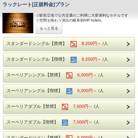
ラックレート[正規料金]プラン
☆駅前立地で公共交通のご利用に大変便利なホテルです
☆空間を味わう演出の岐阜初HIP hotels。
もっと見る
ゆとりの客室でリラックスをお届けいたします
◆インターネット接続◆
WiFi完備（無料・使い放題）
スタンダードシングル【禁煙】
8,200円～
/人
＊有線接続はできません。
◆アクセス◆
スタンダードシングル【喫煙】
8,200円～
/人
電車：ＪＲ岐阜駅 長良口より徒歩３分
名鉄岐阜駅より徒歩２分
お車：名神高速道、一宮ＩＣから３０分
スーペリアシングル【禁煙】
6,000円～
/人
【駐車場のご案内】
＊当ホテルの専用駐車場はございませんが有料駐車場との契
約をしております。
スーペリアシングル【喫煙】
6,000円～
/人
①ホテル隣接契約駐車場
営業時間 7：00～23：00 制限 車高155cm以下、車幅185cm
以内
スーペリアダブル【禁煙】
7,500円～
/人
ホテル横の路地を入って左手にございます。
※注意※ こちらの駐車場への道路は、午後５時～午後９時
まで車両通行規制がございます。
スーペリアダブル【喫煙】
7,500円～
/人
②名鉄協商【岐阜第２】24時間営業 車高220cm以下
③安田商事パーキング 24時間営業 車高220cm以下
宿泊駐車券（1泊）￥1，000をフロントで販売いたしており
スタンダードツイン【禁煙】
6,000円～
/人