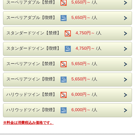
スーペリアダブル【禁煙】
5,650円～
/人
＊当ホテルの専用駐車場はございませんが有料駐車場との契
約をしております。
①ホテル隣接契約駐車場
スーペリアダブル【喫煙】
5,650円～
/人
営業時間 7：00～23：00 制限 車高155cm以下、車幅185cm
以内
ホテル横の路地を入って左手にございます。
スタンダードツイン【禁煙】
4,750円～
/人
※注意※ こちらの駐車場への道路は、午後５時～午後９時
まで車両通行規制がございます。
②名鉄協商【岐阜第２】24時間営業 車高220cm以下
③安田商事パーキング 24時間営業 車高220cm以下
スタンダードツイン【喫煙】
4,750円～
/人
宿泊駐車券（1泊）￥1，000をフロントで販売いたしており
ます。
（注1）①の駐車場は営業時間外の入出庫ができません。
スーペリアツイン【禁煙】
5,650円～
/人
（注2）②、③の駐車場は自動精算機式の為、入出庫の都度
料金が必要
（注3）バス／トラック／バイクは駐車スペースがございま
スーペリアツイン【喫煙】
5,650円～
/人
せん。
ハリウッドツイン【禁煙】
6,000円～
/人
ハリウッドツイン【喫煙】
6,000円～
/人
※料金は消費税込み価格です。