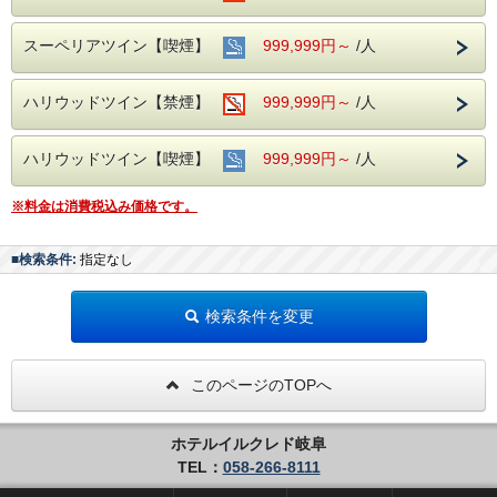
ん
・営業時間、定休日などが変更する場合もございますので各
店舗にご確認ください。
スーペリアツイン【喫煙】
999,999円～
/人
◆インターネット接続◆
WiFi完備(無料・使い放題) *有線接続はできません。
ハリウッドツイン【禁煙】
999,999円～
/人
◆アクセス◆
電車:JR岐阜駅 長良口より徒歩3分 名鉄岐阜駅より徒歩2分
【JR名古屋駅から快速18分】
ハリウッドツイン【喫煙】
999,999円～
/人
お車:名神高速道、一宮ICから30分
【駐車場のご案内】
※料金は消費税込み価格です。
＊当ホテルの専用駐車場はございませんが有料駐車場との契
約をしております。
①ホテル隣接契約駐車場
■検索条件:
指定なし
営業時間 7：00～23：00 制限 車高155cm以下、車幅185cm
以内
ホテル横の路地を入って左手にございます。
検索条件を変更
※注意※ こちらの駐車場への道路は、午後５時～午後９時
まで車両通行規制がございます。
②名鉄協商【岐阜第２】24時間営業 車高220cm以下
③安田商事パーキング 24時間営業 車高220cm以下
このページのTOPへ
宿泊駐車券（1泊）￥1，000をフロントで販売いたしており
ます。
（注1）①の駐車場は営業時間外の入出庫ができません。
ホテルイルクレド岐阜
（注2）②、③の駐車場は自動精算機式の為、入出庫の都度
料金が必要
TEL：
058-266-8111
（注3）バス／トラック／バイクは駐車スペースがございま