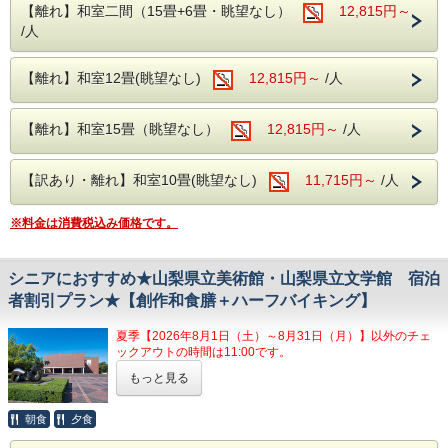
【離れ】和室二間（15畳+6畳・眺望なし）
12,815円～
す。
/人
◆チェックイン・チェックアウト◆
【離れ】和室12畳(眺望なし)
12,815円～
/人
お部屋へのご案内は15:00以降となります。
チェックアウトも11:00までとゆっくりお過
【離れ】和室15畳（眺望なし）
12,815円～
/人
ごしいただけます。
【訳あり・離れ】和室10畳(眺望なし)
11,715円～
/人
◆館内施設のご紹介◆
【個室カラオケ、卓球コーナー】
※料金は消費税込み価格です。
当日の13時よりフロントにてご予約を承りま
す。
シニアにおすすめ★山梨県立美術館・山梨県立文学館 宿泊
※先着順でのご案内とさせていただきます。
者割引プラン★【創作和食膳＋ハーフバイキング】
【ゲームコーナー】
営業時間/13:00～23:00
夏季【2026年8月1日（土）～8月31日（月）】以外のチェ
ックアウトの時間は11:00です。
◆石和温泉駅送迎バスのご案内◆
もっと見る
当ホテルを拠点に美術館・文学館をお得に巡るシニア向けの
石和温泉駅より無料の送迎バスが運行してお
旅のプランをご用意いたしました。
山梨県立美術館・山梨県立文学館では、山梨県内の宿泊施設
朝食
夕食
ります。
をご利用されたお客様限定で、観覧料の割引をおこなってお
ります。