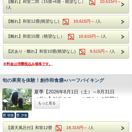
※客室露天風呂は沸かし湯となります。
※客室露天風呂は沸かし湯となります。
【離れ】和室二間（15畳+6畳・眺望なし）
10,615円～
/人
割引券はバス運休やお客様都合により未使用の場合でも払い
戻しや換金はできません。バス運行状況は公式ホームページ
でご確認ください。
券の有効期限は2026年11月30日です。
【離れ】和室12畳(眺望なし)
10,615円～
/人
毎日運行（悪天候により運休する場合がございます。）
【離れ】和室15畳（眺望なし）
10,615円～
/人
【お食事】
【訳あり・離れ】和室10畳(眺望なし)
9,515円～
/人
ご夕食時には創作和食膳＋約20種のハーフバ
イキングメニューをご用意。
※料金は消費税込み価格です。
創作和食膳は、季節に合った旬の食材を使用
したお料理の数々をお楽しみいただけます。
旬の果実を体験！創作和食膳+ハーフバイキング
ハーフバイキングでは、山梨の郷土料理のほ
うとうや、寿司、天ぷら、揚げ物、焼き物、
夏季【2026年8月1日（土）～8月31日
ご飯、味噌汁、サラダなど様々な種類をご用
（月）】以外のチェックアウトの時間は
もっと見る
意しております。
11:00です。
当プランにはフルーツ狩りは付いておりませ
朝食
夕食
ご夕食時はアルコールも含め飲み放題無料!!
ん。
生ビール・焼酎・日本酒・ワイン・ソフトド
【露天風呂付】和室12畳
18,315円～
/人