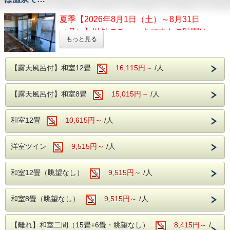
夏季【2026年8月1日（土）～8月31日
（月）】以外のチェックアウトの時間は
もっと見る
11:00です。
【露天風呂付】和室12畳
16,115円～
/人
観光してからのチェックインで到着が遅くな
る・・・
翌朝は早く出発して観光がしたい・・・
【露天風呂付】和室8畳
15,015円～
/人
ご当地グルメを楽しみたい方にもぴったりのプラン
です！
和室12畳
10,615円～
/人
チェックインは22時までOK！
洋室ツイン
9,515円～
/人
チェックアウトも通常通りの、ゆったり11時
まで。
和室12畳（眺望なし）
9,515円～
/人
もちろん、カラオケなどの館内の無料施設も
ご利用いただけます！
和室8畳（眺望なし）
9,515円～
/人
高いクレンジング効果で肌をすべすべにする
【離れ】和室二間（15畳+6畳・眺望なし）
8,415円～
/
アルカリ性の美肌の湯として