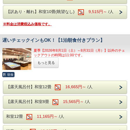
220円→170円
【訳あり・離れ】和室10畳(眺望なし)
9,515円～
/人
【お食事】
ご夕食時には創作和食膳＋約20種のハーフバイキングメニ
※料金は消費税込み価格です。
ューをご用意。
落ち着いた雰囲気の創作和食膳は旬の恵みを活かしたお料理
で、シニアの皆様にご好評をいただいております。
遅いチェックインもOK！【1泊朝食付きプラン】
ハーフバイキングでは、山梨の郷土料理もご用意。ご夕食時
はアルコールも含め飲み放題無料!!
夏季【2026年8月1日（土）～8月31日（月）】以外のチェ
生ビール・焼酎・日本酒・ワイン・ソフトドリンク等のお飲
ックアウトの時間は11:00です。
み物をご自由にお飲みいただけます。
朝食はバイキングスタイルでご提供いたします。
もっと見る
●ご朝食バイキングで朝から元気に！●
ゆっくりと観光して、夜はどこかで食べたい・・・
【大浴場】
朝食
チェックインが遅くなってしまう・・・
大浴場の入り口手前には、見る角度により表情を変えるのが
そんなお客様にぴったりのプランです♪
魅力の浮舞台「三条夫人」がございます。
【露天風呂付】和室12畳
16,665円～
/人
温泉は、ブドウ園から湧いた石和温泉。アルカリ性のトロト
ご朝食は約30種類の和洋バイキング！
ロした湯が特徴です。
ソフトドリンクの飲み放題付きです♪
【露天風呂付】和室8畳
15,565円～
/人
健康的な朝食メニューをお楽しみください！
チェックインも22時までOK！
チェックアウトもゆとりの11時。
カラオケ・卓球もお楽しみいただけます。
和室12畳
11,165円～
/人
たくさんあるブドウ園の1つから温泉が湧いたことが発祥の
石和温泉。