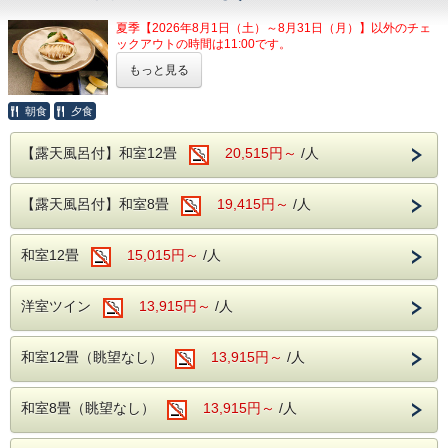
人」がございます。
夏季【2026年8月1日（土）～8月31日（月）】以外のチェ
見る角度により表情を変えるのが魅力とな
石和温泉駅送迎バスのご案内
ックアウトの時間は11:00です。
石和温泉駅より無料の送迎バスが運行しております。
り、風情溢れる当館の魅力の1つとなりま
電車でお越しの際には、ぜひご利用ください。
もっと見る
ちょっと贅沢に、あわびのバター焼きを
す。
●お車でお越しの場合●
温泉は、ブドウ園から湧いた石和温泉。
追加料理で！
朝食
夕食
無料駐車場をご用意しております。
アルカリ性のトロトロした湯が特徴で、クレ
一度ホテルの玄関前までお越しください。
通常の夕食バイキングプランに、あわびのバター焼きがセッ
駐車可能時間/13:00～翌11:00
ンジング効果により肌の汚れを落とす美肌の
【露天風呂付】和室12畳
20,515円～
/人
トになった、別注料理付きプランとなります。
湯となります。
※客室露天風呂は沸かし湯となります。
この機会に、
【露天風呂付】和室8畳
19,415円～
/人
ぜひあわびのバター焼きをお得に味わってみてはいかがでし
ょうか？
【館内施設】
和室12畳
お子様であわびのバター焼きをご注文になりたい場合は、宿
15,015円～
/人
・無料予約制カラオケ
に直接ご連絡ください。
・無料予約制卓球
◆温泉のご紹介◆
洋室ツイン
13,915円～
/人
・ゲームコーナー
本館1階 大浴場
営業時間/15:00～24:00/翌5:00～10:00
※男女入れ替え制なし
和室12畳（眺望なし）
13,915円～
/人
大浴場の入り口手前には、浮舞台「三条夫
※客室露天風呂は沸かし湯となります。
人」がございます。
和室8畳（眺望なし）
13,915円～
/人
見る角度により表情を変えるのが魅力とな
り、風情溢れる当館の魅力の1つとなりま