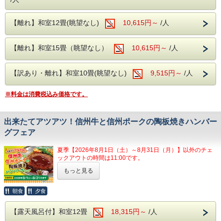
創作和食膳は、季節に合った旬の食材を使用
したお料理の数々をお楽しみいただけます。
【離れ】和室12畳(眺望なし)
10,615円～
/人
ハーフバイキングでは、山梨の郷土料理のほ
うとうや、寿司、天ぷら、揚げ物、焼き物、
【離れ】和室15畳（眺望なし）
10,615円～
/人
ご飯、味噌汁、サラダなど様々な種類をご用
意しております。
【訳あり・離れ】和室10畳(眺望なし)
9,515円～
/人
ご夕食時はアルコールも含め飲み放題無料!!
※料金は消費税込み価格です。
生ビール・焼酎・日本酒・ワイン・ソフトド
リンク等のお飲み物をご自由にお飲みいただ
出来たてアツアツ！信州牛と信州ポークの陶板焼きハンバー
けます。
グフェア
朝食はバイキングスタイルでご提供いたしま
す。
夏季【2026年8月1日（土）～8月31日（月）】以外のチェ
ックアウトの時間は11:00です。
もっと見る
自然豊かな信州の恵みを味わう、期間限
【大浴場】
定のハンバーグフェアを開催いたしま
朝食
夕食
大浴場の入り口手前には、浮舞台「三条夫
す。
人」がございます。
【露天風呂付】和室12畳
18,315円～
/人
見る角度により表情を変えるのが魅力とな
上品な旨味の信州牛とやわらかな食感と甘みが魅力の信州ポ