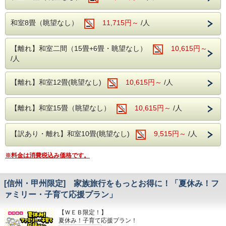
和室8畳（眺望なし）
11,715円～
/人
【近隣観光スポット】
・山梨県立リニア見学センター
【離れ】和室二間（15畳+6畳・眺望なし）
10,615円～
リニアの乗車体験やリニアの仕組みを学べ
/人
ます！
※9月24日（木）・9月28日（月）は休館
【離れ】和室12畳(眺望なし)
10,615円～
/人
日
【離れ】和室15畳（眺望なし）
10,615円～
/人
・山梨県立科学館 ※臨時休館日があ
る場合があります
【訳あり・離れ】和室10畳(眺望なし)
9,515円～
/人
プラネタリウムやサイエンスショーなどが
あり、模型や装置を動かして
※料金は消費税込み価格です。
楽しく科学が学べます！
[信州・甲州限定] 家族旅行をもっとお得に！「夏休み！フ
お子様とご一緒に楽しんだ後は、当館の温泉
ァミリー・子育て応援プラン」
で疲れた体を癒してください。
【ＷＥＢ限定！】
夏休み！子育て応援プラン！
【実施期間】