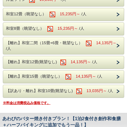
にご連絡ください。
イキングメニューをご用意。
創作和食膳は、季節に合った旬の食材を使用
和室12畳（眺望なし）
●お食事●
15,235円～
/人
ご夕食時には創作和食膳＋約20種のハーフバイキングメニ
したお料理の数々をお楽しみいただけます。
ューをご用意。
ハーフバイキングでは、山梨の郷土料理のほ
創作和食膳は、季節に合った旬の食材を使用したお料理の
和室8畳（眺望なし）
15,235円～
/人
数々をお楽しみいただけます。
うとうや、寿司、天ぷら、揚げ物、焼き物、
ご夕食時はアルコールも含め飲み放題無料!!
ご飯、味噌汁、サラダなど様々な種類をご用
生ビール・焼酎・日本酒・ワイン・ソフトドリンク等のお飲
【離れ】和室二間（15畳+6畳・眺望なし）
14,135円～
み物をご自由にお飲みいただけます。
意しております。
/人
●温泉のご紹介●
大浴場の入り口手前には、浮舞台「三条夫人」がございま
ご夕食時はアルコールも含め飲み放題無料!!
【離れ】和室12畳(眺望なし)
14,135円～
/人
す。
生ビール・焼酎・日本酒・ワイン・ソフトド
見る角度により表情を変えるのが魅力となり、風情溢れる当
館の魅力の1つとなります。
リンク等のお飲み物をご自由にお飲みいただ
【離れ】和室15畳（眺望なし）
14,135円～
/人
温泉は、ブドウ園から湧いた石和温泉。
けます。
アルカリ性のトロトロした湯が特徴で、クレンジング効果に
より肌の汚れを落とす美肌の湯となります。本館1階 大浴場
朝食はバイキングスタイルでご提供いたしま
【訳あり・離れ】和室10畳(眺望なし)
13,035円～
/人
営業時間/15:00～24:00/翌5:00～10:00
す。
※男女入れ替え制なし
※料金は消費税込み価格です。
●館内施設のご紹介●
【個室カラオケ、卓球コーナー】
当日の13時よりフロントにてご予約を承ります。
【大浴場】
※先着順でのご案内とさせていただきます。
あわびのバター焼き付きプラン！【1泊2食付き創作和食膳
大浴場の入り口手前には、浮舞台「三条夫
【ゲームコーナー】
＋ハーフバイキングに追加でもう一品！】
営業時間/13:00～23:00