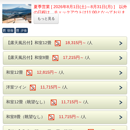
館の魅力の1つとなります。
見る角度により表情を変えるのが魅力とな
夏季営業 [ 2026年8月1日(土)～8月31日(月) ] 以外
温泉は、ブドウ園から湧いた石和温泉。
の日程は、チェックアウトは11:00となっておりま
り、風情溢れる当館の魅力の1つとなりま
アルカリ性のトロトロした湯が特徴で、クレンジング効果に
す。
より肌の汚れを落とす美肌の湯となります。
もっと見る
す。
温泉は、ブドウ園から湧いた石和温泉。
【お食事】
朝食
夕食
ご夕食時には創作和食膳＋約20種のハーフバイキングメニ
日本でも有数の富士山絶景の新名所で話
アルカリ性のトロトロした湯が特徴で、クレ
ューをご用意。
題の「FUJIYAMAツインテラス」への往
ンジング効果により肌の汚れを落とす美肌の
創作和食膳は、季節に合った旬の食材を使用したお料理の
【露天風呂付】和室12畳
18,315円～
/人
数々をお楽しみいただけます。
復ツアーバス割引券が付いたお得なプラ
湯となります。
ハーフバイキングでは、寿司、天ぷら、揚げ物、焼き物、ご
ンです。
飯、味噌汁、サラダなど様々な種類をご用意しております。
【露天風呂付】和室8畳
17,215円～
/人
【お食事】
ご夕食時はアルコールも含め飲み放題無料!!
ノーマルシーズン（4・6・7・9月）
ご夕食時には創作和食膳＋約20種のハーフバ
生ビール・焼酎・日本酒・ワイン・ソフトドリンク等のお飲
大人1,000円→500円、小人500円→250円
和室12畳
12,815円～
/人
み物をご自由にお飲みいただけます。
イキングメニューをご用意。
ベストシーズン（5・8・10・11月）
朝食はバイキングスタイルでご提供いたします。
創作和食膳は、季節に合った旬の食材を使用
大人1,500円→750円、小人750円→370円
洋室ツイン
11,715円～
/人
【館内施設】
したお料理の数々をお楽しみいただけます。
ツアーバスはすずらん群生地からツインテラス展望台までの
・無料予約制カラオケ
ハーフバイキングでは、寿司、天ぷら、揚げ
往復運行となります。すずらん群生地までは石和温泉より車
和室12畳（眺望なし）
11,715円～
/人
・無料予約制卓球
で40分となります。（公共交通機関はありませんのでご注
物、焼き物、ご飯、味噌汁、サラダなど様々
意ください）
・ゲームコーナー
な種類をご用意しております。
割引券はチェックイン時にフロントにてお渡しいたします。
和室8畳（眺望なし）
11,715円～
/人
（チェックイン前でもフロントにてお渡しすることは可能で
すので、「宿泊の予約完了メールまたは予約画面」をご提示
ください）