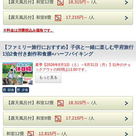
ハーフバイキングでは、山梨の郷土料理のほ
満喫！
【露天風呂付】和室12畳
18,315円～
/人
ています。
うとうや、寿司、天ぷら、揚げ物、焼き物、
「笛吹川フルーツ公園」絶景が広がりは季節
ご飯、味噌汁、サラダなどをご用意しており
【露天風呂付】和室8畳
ごとのフルーツや美しい景色が満喫できま
17,215円～
/人
折角のご旅行、大切な方と露天風呂付客室で
ます。
す。
大切な時間をお過ごしいただけます。
※料金は消費税込み価格です。
ご夕食時はアルコールも含め飲み放題無料!!
24時間いつでも、お好きなタイミングで露天
ご朝食はバイキングスタイルです。
風呂を楽しめるので
●開放感抜群の大浴場・露天風呂も利用可能
【ファミリー旅行におすすめ】子供と一緒に楽しむ甲府旅行
カップルやご夫婦様の記念日のご利用だけで
【大浴場】
1泊2食付き創作和食膳+ハーフバイキング
客室のお風呂だけでなく、大浴場も使用可
なく、ファミリーのみなさまも気兼ねなく入
大浴場の入り口手前には、浮舞台「三条夫
能！
夏季【2026年8月1日（土）～8月31日（月）】以外のチェ
れます。
人」がございます。
アルカリ性の温泉に浸かり、レジャーの後の
ックアウトの時間は11:00です。
露天風呂で晴れていれば遠くに富士山、南ア
見る角度により表情を変えるのが魅力とな
疲れを心ゆくまで癒してください。
もっと見る
石和温泉からのすぐ近くにある甲府エリアには、お子様とご
ルプスの山々を望む風景を当館の最上階から
り、風情溢れる当館の魅力の1つとなりま
館内には無料カラオケや卓球場がございます。（要予約）
一緒に楽しめる観光スポットが数多くございますので、おす
売店では朝7：30からお土産を販売！！
ご覧ください！
す。
すめスポットをご紹介させていただきます。
朝食
夕食
皆様のお越しをお待ちしております。
温泉は、ブドウ園から湧いた石和温泉。
【おすすめ観光名所】
【露天風呂付】和室12畳
18,315円～
/人
アルカリ性のトロトロした湯が特徴で、クレ
□山梨県立科学館
【おすすめ観光スポット】
ンジング効果により肌の汚れを落とす美肌の
山梨県立科学館では、子供から大人まで楽しみながら学ぶ事
・
笛吹川フルーツ公園
【露天風呂付】和室8畳
湯となります。
17,215円～
/人
ができる展示室や、スペースシアター、実験や工作室がござ
います。
展望エリアから甲府盆地を一望でき、正面
シャボン玉の中に入れる体験や、無重力を体験できる施設も
には雄大な富士山を見ることができます。
大人気となります。
和室12畳
12,815円～
/人