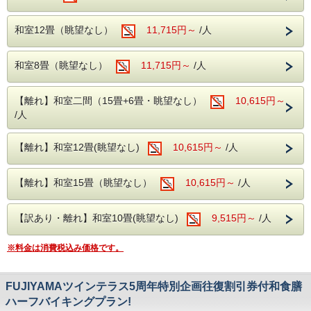
同じ敷地内には愛宕山こどもの国もあり、アスレチックやタ
新日本三大夜景にもなっている公園です。
【館内施設】
ーザンロープ、ローラー滑り台もございます。
・無料予約制カラオケ
アクセス：ホテルから車で約20分
当館より車で13分。
和室12畳（眺望なし）
11,715円～
/人
・無料予約制卓球
□金川の森
・
宮光園
・ゲームコーナー
6つの森・遊具・歴史遺産・バーベキュー・レンタサイクル
和室8畳（眺望なし）
11,715円～
/人
ドッグラン・ターゲットバードゴルフなどがあり、人と自然
日本ワインの礎を築いた実業家・雨宮敬次
が触れ合える憩いの場です。
郎が設立。
※客室露天風呂は沸かし湯となります。
アクセス：ホテルから車で約8分。
【離れ】和室二間（15畳+6畳・眺望なし）
10,615円～
明治時代のワイン醸造所跡を活用した歴史
/人
□笛吹川フルーツ公園
的施設で、ワイン造りの原点ともいえる場
桃やぶどうなどの果樹園があり、植物や果物がございます。
アクアアスレチックや、わんぱくドームなど子供が遊べる遊
所。
【離れ】和室12畳(眺望なし)
10,615円～
/人
具も充実しています。
ワイン好きの方はもちろん、知識がなくて
アクセス：ホテルから車で約13分。
も楽しめます。
当館より車で15分。
他にも石和温泉周辺には、アクティブな施設や雨の日でも楽
【離れ】和室15畳（眺望なし）
10,615円～
/人
しめる施設が多々ございます。
この機会に、石和温泉、甲府エリアを満喫してみてはいかが
この機会に、是非石和温泉で素敵な思い出を
でしょうか。
【訳あり・離れ】和室10畳(眺望なし)
9,515円～
/人
作ってください。
※料金は消費税込み価格です。
【温泉】
【温泉】
FUJIYAMAツインテラス5周年特別企画往復割引券付和食膳
大浴場の入り口手前には、浮舞台「三条夫人」がございま
大浴場の入り口手前には、浮舞台「三条夫
す。
ハーフバイキングプラン!
人」がございます。
見る角度により表情を変えるのが魅力となり、風情溢れる当