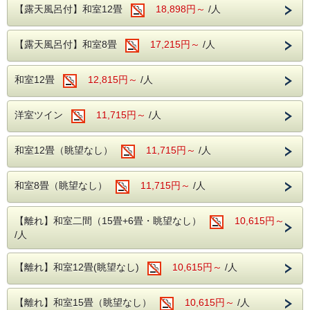
電車でお越しの際には、ぜひご利用くださ
【露天風呂付】和室12畳
18,898円～
/人
美術館や温泉など、のんびりと過ごす時間を楽しみたいシニ
い。
ア世代のお客様におすすめのプランです。
芸術で心を癒した後は、ゆっくりと温泉で体を癒してくださ
【露天風呂付】和室8畳
17,215円～
/人
い。
◆お車でお越しの場合◆
無料駐車場をご用意しております。
【山梨県立美術館】
1978（昭和53）年の開館以来、「ミレーの美術館」として
和室12畳
12,815円～
/人
一度ホテルの玄関前までお越しください。
親しまれています。
駐車可能時間/13:00～翌11:00
広々として見やすく、シニアにも人気です。
洋室ツイン
11,715円～
/人
※夏季【2026年8月1日（土）～8月31日
【山梨県立文学館】
（月）】は13:00～翌10:00まで
太宰治や芥川龍之介など、日本文学に触れられる静かな空間
です。
和室12畳（眺望なし）
11,715円～
/人
※客室露天風呂は沸かし湯となります。
【ご利用方法】
和室8畳（眺望なし）
11,715円～
/人
山梨県立美術館・山梨県立文学館に来館する当日または前日
に、当館の領収書などをご提示ください。
領収書などがない場合は、口頭で「ホテル君佳（宿泊施設
【離れ】和室二間（15畳+6畳・眺望なし）
10,615円～
名）」をお伝えください。
/人
【観覧料】
・山梨県立美術館
コレクション展 一般 520円→420円 大学生
【離れ】和室12畳(眺望なし)
10,615円～
/人
220円→170円
・山梨県立文学館
【離れ】和室15畳（眺望なし）
10,615円～
/人
常設展 一般 330円→260円 大学生