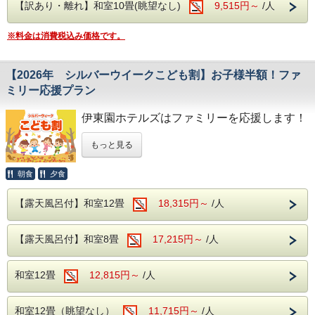
【訳あり・離れ】和室10畳(眺望なし)
9,515円～
/人
【大浴場】
大浴場の入り口手前には、浮舞台「三条夫人」がございま
※料金は消費税込み価格です。
す。
見る角度により表情を変えるのが魅力となり、風情溢れる当
館の魅力の1つとなります。
【2026年 シルバーウイークこども割】お子様半額！ファ
温泉は、ブドウ園から湧いた石和温泉。
アルカリ性のトロトロした湯が特徴で、クレンジング効果に
ミリー応援プラン
より肌の汚れを落とす美肌の湯となります。
伊東園ホテルズはファミリーを応援します！
【館内施設】
・無料予約制カラオケ
もっと見る
・無料予約制卓球
・ゲームコーナー
『2026年 シルバーウイークこども
朝食
夕食
割』
は
※客室露天風呂は沸かし湯となります。
【露天風呂付】和室12畳
18,315円～
/人
なんと、一泊二食付きのプランのこども料金
が
通常時の半額
に！
【露天風呂付】和室8畳
17,215円～
/人
期間限定ですので、ぜひこの機会に家族旅行
をお楽しみください！
和室12畳
12,815円～
/人
小学生 大人の75％→37％
幼児(3歳～小学生未満） 大人の50％→25％
和室12畳（眺望なし）
11,715円～
/人