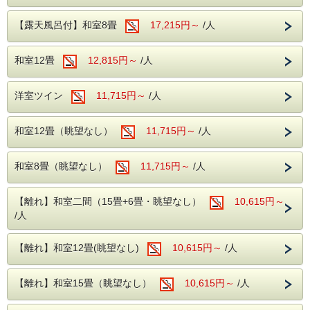
リンク等のお飲み物をご自由にお飲みいただ
けます。
夏の果実を満喫する贅沢体験をぜひこの機会
【露天風呂付】和室8畳
17,215円～
/人
朝食はバイキングスタイルでご提供いたしま
にいかかでしょうか。
す。
和室12畳
12,815円～
/人
・サクランボ狩り（6月上旬～6月下旬）
・桃狩り（7月）
洋室ツイン
11,715円～
/人
【大浴場】
・ぶどう狩り（7月～10月中旬）
大浴場の入り口手前には、浮舞台「三条夫
和室12畳（眺望なし）
11,715円～
/人
人」がございます。
フルーツ狩りが盛んな季節がやってきまし
見る角度により表情を変えるのが魅力とな
た。
和室8畳（眺望なし）
11,715円～
/人
り、風情溢れる当館の魅力の1つとなりま
採れたての果実を味わった後は、ゆっくりと
す。
温泉でリラックスして
温泉は、ブドウ園から湧いた石和温泉。
【離れ】和室二間（15畳+6畳・眺望なし）
10,615円～
心も体もリフレッシュできるひとときをお過
/人
アルカリ性のトロトロした湯が特徴で、クレ
ごしください。
ンジング効果により肌の汚れを落とす美肌の
【離れ】和室12畳(眺望なし)
10,615円～
/人
湯となります。
【果王園】
桃狩り・ブドウ狩り・バーベキューなどがで
【離れ】和室15畳（眺望なし）
10,615円～
/人
きます。
【館内施設】
ぶどうの棚の下で召し上がることもできま