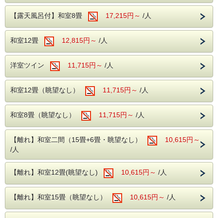
ークを贅沢に使用しました。
り、風情溢れる当館の魅力の1つとなりま
熱々の陶板でご提供いたしますので、最後まで出来たての美
【露天風呂付】和室8畳
17,215円～
/人
す。
味しさをお楽しみいただけます。
温泉は、ブドウ園から湧いた石和温泉。
夏休み限定メニュー
となりますので、ぜひこの機会にお楽し
和室12畳
12,815円～
/人
アルカリ性のトロトロした湯が特徴で、クレ
みください！
ンジング効果により肌の汚れを落とす美肌の
洋室ツイン
11,715円～
/人
湯となります。
開催日程
令和８年８月１日（土）～８月３１日（月）
※除外日はございません。
和室12畳（眺望なし）
11,715円～
/人
【館内施設】
・無料予約制カラオケ
和室8畳（眺望なし）
【お食事】
11,715円～
/人
ご夕食時には創作和食膳＋約20種のハーフバイキングメニ
・無料予約制卓球
ューをご用意。
・ゲームコーナー
創作和食膳は、季節に合った旬の食材を使用したお料理の
【離れ】和室二間（15畳+6畳・眺望なし）
10,615円～
数々をお楽しみいただけます。
/人
ハーフバイキングでは、山梨の郷土料理のほうとうや、寿
司、天ぷら、揚げ物、焼き物、ご飯、味噌汁、サラダなど
様々な種類をご用意しております。
※客室露天風呂は沸かし湯となります。
【離れ】和室12畳(眺望なし)
10,615円～
/人
ご夕食時はアルコールも含め飲み放題無料!!
生ビール・焼酎・日本酒・ワイン・ソフトドリンク等のお飲
【離れ】和室15畳（眺望なし）
10,615円～
/人
み物をご自由にお飲みいただけます。
朝食はバイキングスタイルでご提供いたします。