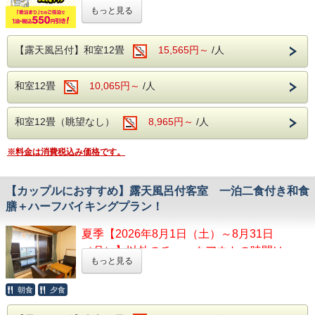
もっと見る
2026年9月18日(金)・9月23日(水)～9月25日
幼児（3歳以上）・小学生のお子様がいるご家族限定！
（金）、9月27日（日）
この夏、子育て世代を応援する特別プランとして、宿泊料金
・本プランは、大人（2名以上～）お子様を
を最大限まで抑えた
「お食事なし・素泊まりプラン」
をご用
【露天風呂付】和室12畳
15,565円～
/人
意しました。
含め1室3名以上でお申し込みができます。
・大人2名以上いらっしゃる事が条件となり
さらに、このプランでご予約いただくと、通常の素泊まりプ
和室12畳
10,065円～
/人
ランより
ます。
＼お一人様あたり500円引き！
・大人1名につき、お子様2名までとなりま
和室12畳（眺望なし）
8,965円～
/人
「できるだけ安く旅行したい！」というご家族にぴったり
す。
の、おトクな特別プランです。
※料金は消費税込み価格です。
チェックイン時間を気にせず、遅めの到着でもOK！
【ご注意点】
信州・甲州エリアの観光やレジャー、グルメを思いきり自由
に満喫してください♪
・各種割引サービスとの併用はできません。
【カップルにおすすめ】露天風呂付客室 一泊二食付き和食
・表示の金額は割引後の金額です。
夏休みの旅行代をかしこく節約！
膳＋ハーフバイキングプラン！
浮いたお金で、観光や体験をもっと楽しもう！
夏季【2026年8月1日（土）～8月31日
【お食事】
近隣では…
（月）】以外のチェックアウトの時間は
ご夕食は創作和食膳＋約20種のハーフバイキ
「西沢渓谷」大自然がいっぱいでマイナスイ
もっと見る
11:00です。
ングメニューをご用意。
オンを感じながらハイキングが楽しめます。
創作和食膳は、季節に合った旬の食材を使用
「万力公園」遊具や小動物と触れ合える万力
朝食
夕食
したお料理をご用意。
露天風呂付客室で完全プライベート空間でお風呂を
公園は当館から車で近くピクニックにも適し