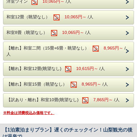
洋室ツイン
10,065円～
/人
石和温泉を心よりお楽しみください。
※客室露天風呂は沸かし湯となります。
和室12畳（眺望なし）
10,065円～
/人
【大浴場】
大浴場の入り口手前には、浮舞台「三条夫人」がございま
和室8畳（眺望なし）
10,065円～
/人
す。
見る角度により表情を変えるのが魅力となり、風情溢れる当
館の魅力の1つとなります。
【離れ】和室二間（15畳+6畳・眺望なし）
8,965円～
/
温泉は、ブドウ園から湧いた石和温泉。
アルカリ性のトロトロした湯が特徴で、クレンジング効果に
人
より肌の汚れを落とす美肌の湯となります。
【館内施設】
【離れ】和室12畳(眺望なし)
10,615円～
/人
・無料予約制カラオケ
・無料予約制卓球
・ゲームコーナー
【離れ】和室15畳（眺望なし）
8,965円～
/人
【訳あり・離れ】和室10畳(眺望なし)
7,865円～
/人
※料金は消費税込み価格です。
【1泊素泊まりプラン】遅くのチェックイン！山梨観光の後
は温泉で…