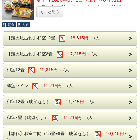
（月）】以外のチェックアウトの時間は
もっと見る
11:00です。
朝食
夕食
1961年に石和のぶどう園から高温の湯が沸
き、付近の川に流れ出して誕生したといわれ
【露天風呂付】和室12畳
18,315円～
/人
る石和温泉。
アルカリ性のトロトロした湯が特徴で、クレ
【露天風呂付】和室8畳
17,215円～
/人
ンジング効果により肌の汚れを落とす美肌の
湯として有名な温泉となります！
和室12畳
12,815円～
/人
泉質はアルカリ性単純泉で、神経痛や打ち
身、冷え性などに効果があります。
洋室ツイン
11,715円～
/人
石和温泉でお肌をすべすべにして、リフレッ
シュしてみてはいかがでしょうか？
和室12畳（眺望なし）
11,715円～
/人
和室8畳（眺望なし）
11,715円～
/人
【お食事】
ご夕食時には創作和食膳＋約20種のハーフバ
【離れ】和室二間（15畳+6畳・眺望なし）
10,615円～
イキングメニューをご用意。
/人