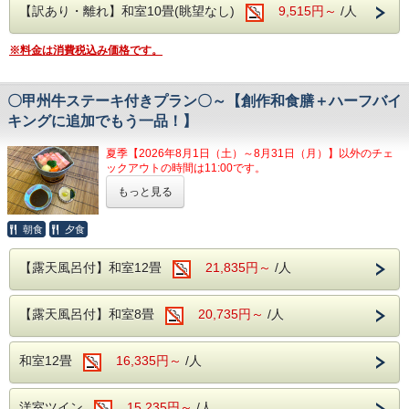
・無料予約制カラオケ
【訳あり・離れ】和室10畳(眺望なし)
9,515円～
/人
す。
・無料予約制卓球
・笛吹市一宮町田中349 電話番号0553-47-
※料金は消費税込み価格です。
・ゲームコーナー
2257
※フルーツ狩りはプランには付いておりませ
〇甲州牛ステーキ付きプラン〇～【創作和食膳＋ハーフバイ
ん。
※客室露天風呂は沸かし湯となります。
キングに追加でもう一品！】
夏季【2026年8月1日（土）～8月31日（月）】以外のチェ
【見晴らし園】
ックアウトの時間は11:00です。
桃・ブドウをはじめ、多くの種類を取り揃え
もっと見る
●山梨県名産品！
ています。
甲州牛ステーキをご提供！●
朝食
夕食
ほうとうなどのお食事処も有り。
山梨県の名産品である「甲州牛」をステーキでお召し上がり
・笛吹市一宮町土塚240 電話番号 0553-
ください！
【露天風呂付】和室12畳
21,835円～
/人
山梨県で飼育された黒毛和種の中で等級が4等級以上に
47-2111
格付けされた
※フルーツ狩りはプランには付いていませ
最高ランクの銘柄和牛です。
【露天風呂付】和室8畳
20,735円～
/人
ん。
この機会に、
まろやかな甘みを持ち風味が豊かな
ぜひ
甲州牛をお得に
和室12畳
16,335円～
/人
味わってみてはいかがでしょうか？
【お食事】
このプランは大人の方のみになります。
洋室ツイン
15,235円～
/人
ご夕食時には創作和食膳＋約20種のハーフバ
お子様で甲州牛ステーキをご注文になりたい場合は、直接宿