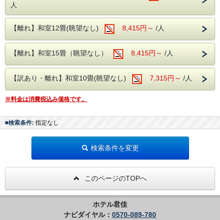
人
有名な石和温泉をお楽しみください♪
【離れ】和室12畳(眺望なし)
8,415円～
/人
山梨県を楽しみつくすなら、ここ石和温泉が
【離れ】和室15畳（眺望なし）
8,415円～
/人
断然おススメ！
ぜひ山梨県をお楽しみください！
【訳あり・離れ】和室10畳(眺望なし)
7,315円～
/人
※客室露天風呂は沸かし湯となります。
※料金は消費税込み価格です。
【大浴場】
■検索条件:
指定なし
大浴場の入り口手前には、浮舞台「三条夫
人」がございます。
検索条件を変更
見る角度により表情を変えるのが魅力とな
り、風情溢れる当館の魅力の1つとなりま
す。
このページのTOPへ
温泉は、ブドウ園から湧いた石和温泉。
露天風呂もございます。
ホテル君佳
ナビダイヤル：
0570-089-780