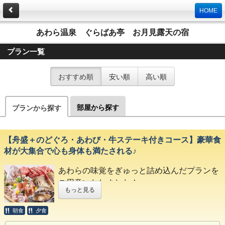
HOME
あわら温泉 ぐらばあ亭 お月見露天の宿
プラン一覧
おすすめ順
安い順
高い順
部屋から探す
プランから探す
【舟盛＋のどぐろ・あわび・牛ステーキ付きコース】豪華食
材が大集合で心も身体も満たされる♪
あわらの味覚をぎゅっと詰め込んだプランを
ご用意いたしました！
もっと見る
荒磯舟盛・のどぐろ・あわび・牛ステーキと
いった豪華食材を存分に
朝食
夕食
お愉しみいただける贅沢満喫プラン♪