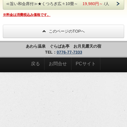
≪旨い和会席付≫★くつろぎ広々10畳～
19,980円～
/人
【ご夕食】
※料金は消費税込み価格です。
■御品書き
①八寸
②旬魚の荒磯舟盛り
このページのTOPへ
③季節の鮮魚の一品
④季節の炊き合わせ
あわら温泉 ぐらばあ亭 お月見露天の宿
⑤あわびの踊り焼き
TEL：
0776-77-7333
⑥肉汁溢れる牛ステーキ
戻る
お問合せ
PCサイト
⑦高級魚のどぐろ
⑧板長名物そば料理
⑨揚げたて天麩羅
⑩板長特製の茶碗蒸し
その他⑪お吸い物、⑫香の物、⑬季節のデザ
ート等、全13品です。
※季節によりお献立が変更になる場合がござ
いますが、ボリュームは変わりません。
【ご朝食】
熱々みそ汁やオリジナル醤油をかけた地卵の