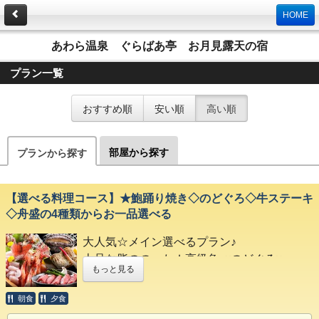
HOME
あわら温泉 ぐらばあ亭 お月見露天の宿
プラン一覧
おすすめ順
安い順
高い順
部屋から探す
プランから探す
【選べる料理コース】★鮑踊り焼き◇のどぐろ◇牛ステーキ
◇舟盛の4種類からお一品選べる
大人気☆メイン選べるプラン♪
上品な脂ののった★高級魚≪のどぐろ≫
もっと見る
とれとれ★ピチピチ旬魚≪舟盛り≫
ジューシー★ボリューム満点≪ビーフステー
朝食
夕食
キ≫