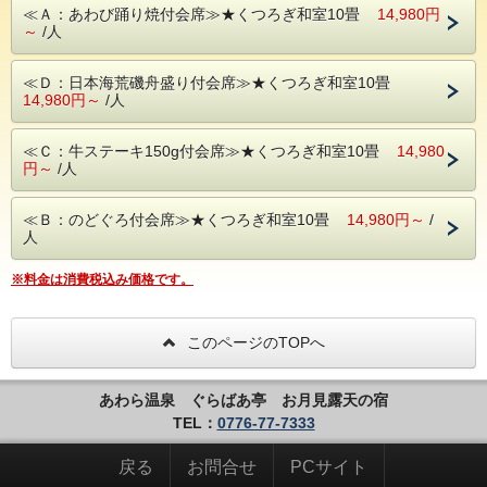
歯ごたえ抜群★目の前で豪快に≪あわび踊焼
≪Ａ：あわび踊り焼付会席≫★くつろぎ和室10畳
14,980円
～
/人
き≫
お好きなものでご予約ください！
≪Ｄ：日本海荒磯舟盛り付会席≫★くつろぎ和室10畳
14,980円～
/人
――――――――――――――――――――
☆携帯・スマホからご予約のお客様へ注意事
≪Ｃ：牛ステーキ150g付会席≫★くつろぎ和室10畳
14,980
円～
/人
項☆
スマホからご予約時、PCとは異なり
≪Ｂ：のどぐろ付会席≫★くつろぎ和室10畳
14,980円～
/
宿泊プランがランダムに表記されておりま
人
す。
※お客様より、よく選んでませんとお声を承
※料金は消費税込み価格です。
ります※
お部屋タイプにメインの記載ございます。
このページのTOPへ
プラン選択時にお部屋タイプと
内容をご確認下さいませ。
あわら温泉 ぐらばあ亭 お月見露天の宿
※プラン選択を変更したい場合は、
TEL：
0776-77-7333
必ずお電話にて事前にご連絡くださいま
せ。(メールは不可)
戻る
お問合せ
PCサイト
※ご宿泊日当日メイン料理のできかねますの