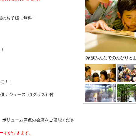
寝のお子様…無料！
に！
家族みんなでのんびりと
らに！！
子供：ジュース（1グラス）付
、ボリューム満点の会席をご堪能くださ
テーキが付きます。