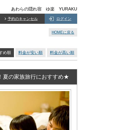
あわらの隠れ宿 ゆ楽 YURAKU
予約のキャンセル
ログイン
HOMEに戻る
すめ順
料金が安い順
料金が高い順
！夏の家族旅行におすすめ★