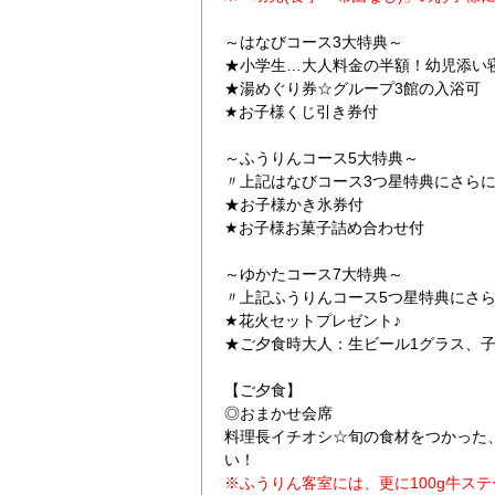
～はなびコース3大特典～
★小学生…大人料金の半額！幼児添い
★湯めぐり券☆グループ3館の入浴可
★お子様くじ引き券付
～ふうりんコース5大特典～
〃上記はなびコース3つ星特典にさら
★お子様かき氷券付
★お子様お菓子詰め合わせ付
～ゆかたコース7大特典～
〃上記ふうりんコース5つ星特典にさ
★花火セットプレゼント♪
★ご夕食時大人：生ビール1グラス、
【ご夕食】
◎おまかせ会席
料理長イチオシ☆旬の食材をつかった
い！
※ふうりん客室には、更に100g牛ス