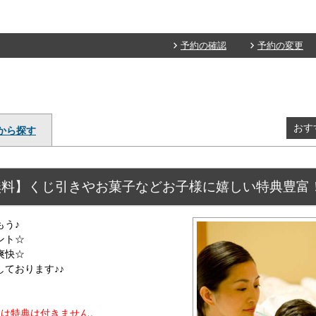
予約の確認
予約の変更
おす
から探す
無料】くじ引きやお菓子などお子様に嬉しい特典豊富
もう♪
ント☆
爽快☆
ております♪♪
には特典は付きません。