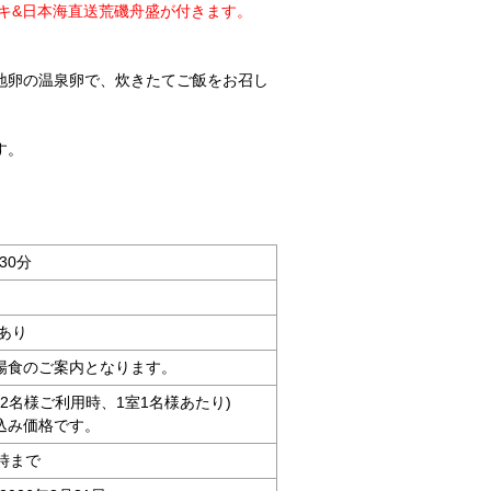
ーキ&日本海直送荒磯舟盛が付きます。
地卵の温泉卵で、炊きたてご飯をお召し
す。
30分
あり
場食のご案内となります。
大人2名様ご利用時、1室1名様あたり)
込み価格です。
時まで