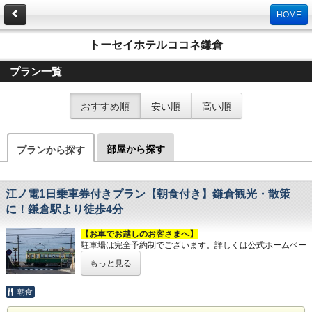
HOME
トーセイホテルココネ鎌倉
プラン一覧
おすすめ順
安い順
高い順
部屋から探す
プランから探す
江ノ電1日乗車券付きプラン【朝食付き】鎌倉観光・散策
に！鎌倉駅より徒歩4分
【お車でお越しのお客さまへ】
駐車場は完全予約制でございます。詳しくは公式ホームペー
ジのアクセスをご覧ください。
もっと見る
【年末年始交通規制につきまして】
鎌倉市は12月31日より1月3日までの間、鎌倉駅周辺をはじ
め、市内で大規模な交通規制が実施されます。規制期間中は
朝食
市内中心部に車の乗り入れができません。詳しくは鎌倉市役
所のホームページをご覧ください。