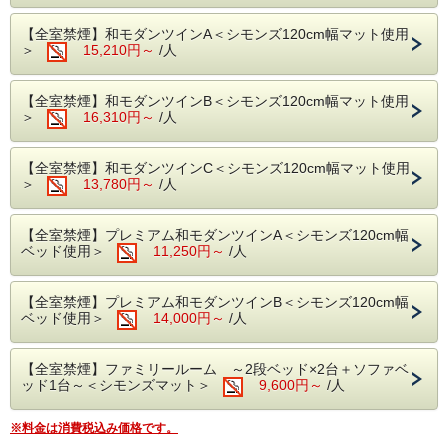
聞こえる場所であることの想いを込めました。
【全室禁煙】和モダンツインA＜シモンズ120cm幅マット使用
＞
15,210円～
/人
客室は、本当に必要なものだけを上質にしつらえた
シンプルな空間で
しっかりお休み頂くことを最優先に設計されており
【全室禁煙】和モダンツインB＜シモンズ120cm幅マット使用
さりげなく施された和のしつらえによって、落ち着
＞
16,310円～
/人
きのある空間となっています。
【全室禁煙】和モダンツインC＜シモンズ120cm幅マット使用
【ご朝食】
＞
13,780円～
/人
ホテル1階レストラン「Bistro COCONE」自慢の和
食もしくは
洋食をお選びできる朝食付きプラン。
【全室禁煙】プレミアム和モダンツインA＜シモンズ120cm幅
一日の始まりは、ホテルでゆったりとした時間を過
ベッド使用＞
11,250円～
/人
ごしながら
ご朝食をお召し上がりください。
【全室禁煙】プレミアム和モダンツインB＜シモンズ120cm幅
ベッド使用＞
14,000円～
/人
〇和定食
焼き魚を主菜に栄養たっぷりの副菜をご提供させていただき
ます。
・白米 ・お味噌汁 ・焼き魚 ・蒸し野菜 ・小鉢等 ・お飲み
【全室禁煙】ファミリールーム ～2段ベッド×2台＋ソファベ
物
ッド1台～＜シモンズマット＞
9,600円～
/人
〇洋定食
※料金は消費税込み価格です。
朝食の定番メニューの卵料理にフレッシュサラダを添えてご
提供させていただきます。