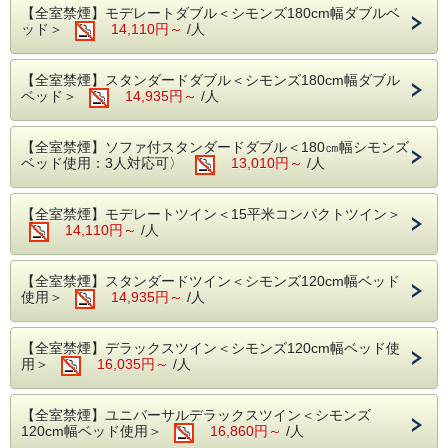
【全室禁煙】モデレートダブル＜シモンズ180cm幅ダブルベ
ッド＞
14,110円～
/人
【プランのご案内】
鎌倉をはじめ長谷、七里ヶ浜、極楽寺、江ノ島、藤
沢と江ノ電沿いの観光名所を散策するのに便利な江
【全室禁煙】スタンダードダブル＜シモンズ180cm幅ダブル
ノ電1日乗り放題のチケット「のりおりくん」付き
ベッド＞
14,935円～
/人
のプランです。
※添い寝のお客様には江ノ電1日乗車券は付いてお
【全室禁煙】ソファ付スタンダードダブル＜180㎝幅シモンズ
りません。別途購入する必要がございますので予め
ベッド使用：3人対応可〉
13,010円～
/人
ご了承くださいませ。
心地良さを追求したTOSEI HOTEL COCONEで鎌
【全室禁煙】モデレートツイン＜15平米コンパクトツイン＞
倉の滞在を
14,110円～
/人
ごゆっくりお寛ぎください。
TOSEI HOTEL COCONEの～こころの音～を感じ
てください。
【全室禁煙】スタンダードツイン＜シモンズ120cm幅ベッド
使用＞
14,935円～
/人
TOSEI HOTEL COCONE のコンセプトは
ホテルの名前の由来でもある「こころの音～ここ
【全室禁煙】デラックスツイン＜シモンズ120cm幅ベッド使
ね」
用＞
16,035円～
/人
ホテルスタッフのきめ細やかな心遣いと滞在される
お客様自身の心地よさが
【全室禁煙】ユニバーサルデラックスツイン＜シモンズ
醸し出す空気感を「こころの音」と表現しいつ
120cm幅ベッド使用＞
16,860円～
/人
も"良きこころの音色"が