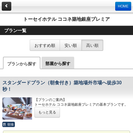
HOME
トーセイホテル ココネ築地銀座プレミア
プラン一覧
おすすめ順
安い順
高い順
部屋から探す
プランから探す
スタンダードプラン（朝食付き）築地場外市場へ徒歩30
秒！
【プランのご案内】
トーセホテル ココネ築地銀座プレミアの基本プランです。
※本プランは朝食付きプランです。
もっと見る
【ご朝食】
ホテル1階レストランにて和食・洋食のバイキングスタイル
朝食
でご提供いたします。
海鮮、サラダ、惣菜、温菜、ご飯もの、パン類、スープ、シ