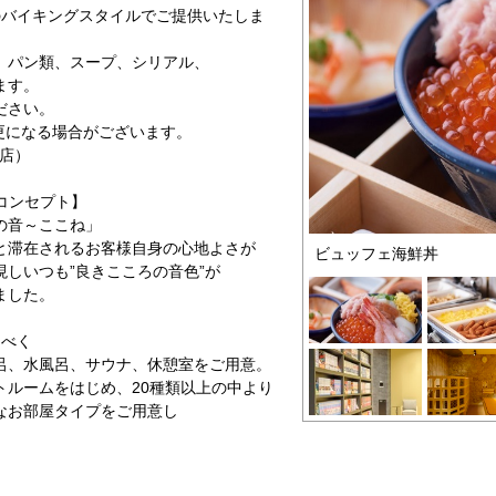
のバイキングスタイルでご提供いたしま
、パン類、スープ、シリアル、
ます。
ださい。
更になる場合がございます。
入店）
erのコンセプト】
の音～ここね」
と滞在されるお客様自身の心地よさが
ビュッフェ海鮮丼
しいつも”良きこころの音色”が
ました。
るべく
呂、水風呂、サウナ、休憩室をご用意。
トルームをはじめ、20種類以上の中より
なお部屋タイプをご用意し