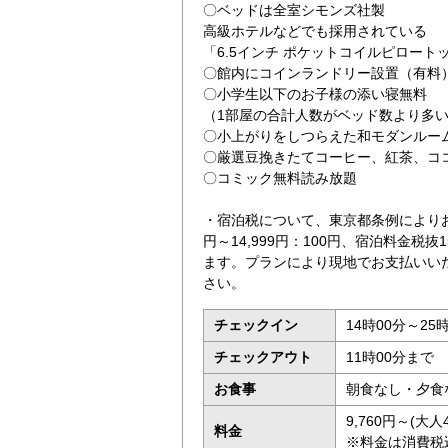
〇ベッドは全室シモンズ社製
高級ホテルなどでも採用されている
「6.5インチ ポケットコイルピロート
〇館内にコインランドリー設置（有料
〇小学生以下のお子様の添い寝無料
（1部屋の合計人数がベッド数より多
〇小上がりをしつらえた和モダンルー
〇厳選豆挽きたてコーヒー、紅茶、コ
〇コミック無料読み放題
・宿泊税について、東京都条例によりお1
円～14,999円：100円、宿泊料金税抜
ます。プランにより現地でお支払いい
さい。
チェックイン
14時00分～25
チェックアウト
11時00分まで
お食事
朝食なし・夕食
9,760円～(
料金
※料金は消費税