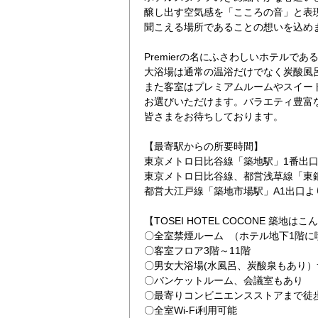
醸し出す空気感を「こころの音」と表現
聞こえる場所であることの想いを込め
Premierの名にふさわしいホテルであ
大浴場は通常の温浴だけでなく炭酸風
また客室はプレミアムルームやスイー
お選びいただけます。バラエティ豊富
皆さまをお待ちしております。
【最寄駅からの所要時間】
東京メトロ日比谷線「築地駅」1番出口
東京メトロ日比谷線、都営浅草線「東
都営大江戸線「築地市場駅」A1出口よ
【TOSEI HOTEL COCONE 築地は
〇全室禁煙ルーム （ホテル地下1階に
〇客室フロア3階～11階
〇男女大浴場(水風呂、炭酸泉もあり
〇バンケットルーム、会議室もあり
〇最寄りコンビニエンスストアまで徒
〇全室Wi-Fi利用可能