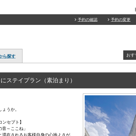
予約の確認
予約の変更
おす
から探す
クにステイプラン（素泊まり）
しょうか。
erのコンセプト】
の音～ここね」
と滞在されるお客様自身の心地よさが