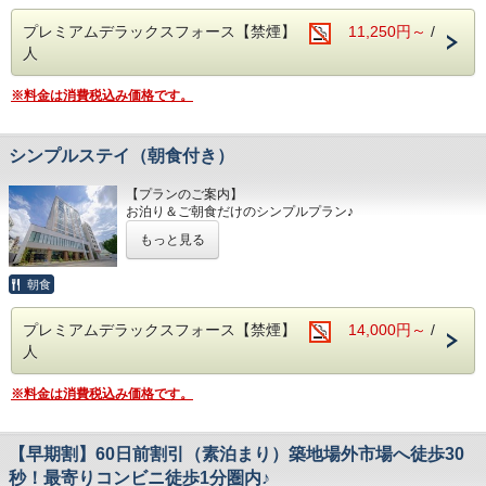
「6.5インチ ポケットコイルピロートップ」のマットレス
Premierの名にふさわしいホテルであるべく
【TOSEI HOTEL COCONE Premierのコンセプト】
〇館内にコインランドリー設置（有料）
プレミアムデラックスフォース【禁煙】
11,250円～
/
大浴場は通常の温浴だけでなく炭酸風呂、水風呂、サウナ、
ホテルの名前の由来でもある「こころの音～ここね」
〇小学生以下のお子様の添い寝無料
人
休憩室をご用意。
ホテルスタッフのきめ細やかな心遣いと滞在されるお客様自
（1部屋の合計人数がベッド数より多い場合のみ）
また客室はプレミアムルームやスイートルームをはじめ、
身の心地よさが
〇小上がりをしつらえた和モダンルームも豊富にご用意
20種類以上の中より
※料金は消費税込み価格です。
醸し出す空気感を「こころの音」と表現しいつも”良きここ
〇厳選豆挽きたてコーヒー、紅茶、ココア、ハーブティー無
お選びいただけます。バラエティ豊富なお部屋タイプをご用
ろの音色”が
料飲み放題
意し
聞こえる場所であることの想いを込めました。
〇コミック無料読み放題
皆さまをお待ちしております。
シンプルステイ（朝食付き）
Premierの名にふさわしいホテルであるべく
・宿泊税について、東京都条例によりお1人様1泊あたり、
【最寄駅からの所要時間】
大浴場は通常の温浴だけでなく炭酸風呂、水風呂、サウナ、
宿泊料金税抜10,000円～14,999円：100円、宿泊料金税抜
【プランのご案内】
東京メトロ日比谷線「築地駅」1番出口より徒歩7分
休憩室をご用意。
15,000円～：200円の宿泊税が加算されます。プランにより
お泊り＆ご朝食だけのシンプルプラン♪
東京メトロ日比谷線、都営浅草線「東銀座駅」6番出口より
また客室はプレミアムルームやスイートルームをはじめ、
現地でお支払いいただく場合がございますのでご了承くださ
都内・築地観光や女子旅など
徒歩9分
20種類以上の中より
い。
もっと見る
意外と近い？築地駅から舞浜駅まで電車で30分圏内！
都営大江戸線「築地市場駅」A1出口より徒歩5分
お選びいただけます。バラエティ豊富なお部屋タイプをご用
あのリゾートへもオススメです
意し
【TOSEI HOTEL COCONE 築地はこんなホテル】
朝食
皆さまをお待ちしております。
【ご朝食】
〇全室禁煙ルーム （ホテル地下1階に喫煙コーナー有）
ホテル1階レストランにて和食・洋食のバイキングスタイル
〇客室フロア3階～11階
【最寄駅からの所要時間】
プレミアムデラックスフォース【禁煙】
14,000円～
/
でご提供いたします。
〇男女大浴場(水風呂、炭酸泉もあり）サウナ、休憩室をご
東京メトロ日比谷線「築地駅」1番出口より徒歩7分
人
海鮮、サラダ、惣菜、温菜、ご飯もの、パン類、スープ、シ
用意
東京メトロ日比谷線、都営浅草線「東銀座駅」6番出口より
リアル、
〇バンケットルーム、会議室もあり
徒歩9分
デザート、ドリンクを取り揃えております。
〇最寄りコンビニエンスストアまで徒歩1分
都営大江戸線「築地市場駅」A1出口より徒歩5分
※料金は消費税込み価格です。
お好きなものをどうぞお召し上がりください。
〇全室Wi-Fi利用可能
※仕入れ状況によりメニュー内容が変更になる場合がござい
〇ベッドは全室シモンズ社製
【TOSEI HOTEL COCONE 築地はこんなホテル】
ます。
高級ホテルなどでも採用されている
〇全室禁煙ルーム （ホテル地下1階に喫煙コーナー有）
【早期割】60日前割引（素泊まり）築地場外市場へ徒歩30
※朝食時間：7:00～10:00（9:30最終入店）
「6.5インチ ポケットコイルピロートップ」のマットレス
〇客室フロア3階～11階
〇館内にコインランドリー設置（有料）
秒！最寄りコンビニ徒歩1分圏内♪
〇男女大浴場(水風呂、炭酸泉もあり）サウナ、休憩室をご