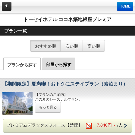
HOME
トーセイホテル ココネ築地銀座プレミア
プラン一覧
おすすめ順
安い順
高い順
部屋から探す
プランから探す
【期間限定】夏満喫！おトクにステイプラン（素泊まり）
【プランのご案内】
この夏のシーズナルプラン。
夏の築地をご堪能してみてはいかがでしょうか。
もっと見る
【TOSEI HOTEL COCONE Premierのコンセプト】
ホテルの名前の由来でもある「こころの音～ここね」
ホテルスタッフのきめ細やかな心遣いと滞在されるお客様自
プレミアムデラックスフォース【禁煙】
7,840円～
/人
身の心地よさが
醸し出す空気感を「こころの音」と表現しいつも”良きここ