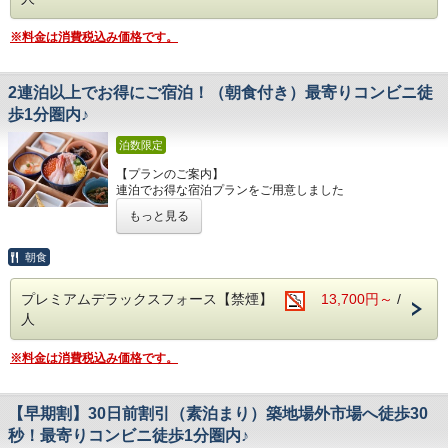
〇バンケットルーム、会議室もあり
心地良さを追求したTOSEI HOTEL COCONE Premierで東京
皆さまをお待ちしております。
〇最寄りコンビニエンスストアまで徒歩1分
の滞在を
〇全室Wi-Fi利用可能
※料金は消費税込み価格です。
ごゆっくりお寛ぎください。
【最寄駅からの所要時間】
〇ベッドは全室シモンズ社製
TOSEI HOTEL COCONEの～こころの音～を感じてくださ
東京メトロ日比谷線「築地駅」1番出口より徒歩7分
高級ホテルなどでも採用されている
い。
東京メトロ日比谷線、都営浅草線「東銀座駅」6番出口より
「6.5インチ ポケットコイルピロートップ」のマットレス
2連泊以上でお得にご宿泊！（朝食付き）最寄りコンビニ徒
徒歩9分
〇館内にコインランドリー設置（有料）
【TOSEI HOTEL COCONE Premierのコンセプト】
都営大江戸線「築地市場駅」A1出口より徒歩5分
歩1分圏内♪
〇小学生以下のお子様の添い寝無料
ホテルの名前の由来でもある「こころの音～ここね」
（1部屋の合計人数がベッド数より多い場合のみ）
ホテルスタッフのきめ細やかな心遣いと滞在されるお客様自
【TOSEI HOTEL COCONE 築地はこんなホテル】
泊数限定
〇小上がりをしつらえた和モダンルームも豊富にご用意
身の心地よさが
〇全室禁煙ルーム （ホテル地下1階に喫煙コーナー有）
〇厳選豆挽きたてコーヒー、紅茶、ココア、ハーブティー無
醸し出す空気感を「こころの音」と表現しいつも”良きここ
〇客室フロア3階～11階
【プランのご案内】
料飲み放題
ろの音色”が
〇男女大浴場(水風呂、炭酸風呂もあり）サウナ、休憩室を
連泊でお得な宿泊プランをご用意しました
〇コミック無料読み放題
聞こえる場所であることの想いを込めました。
ご用意
2連泊以上のご予約でお得にゆっくりのんびりと東京観光を
もっと見る
〇バンケットルーム、会議室もあり
満喫！
・宿泊税について、東京都条例によりお1人様1泊あたり、
Premierの名にふさわしいホテルであるべく
〇最寄りコンビニエンスストアまで徒歩1分
宿泊料金税抜10,000円～14,999円：100円、宿泊料金税抜
大浴場は通常の温浴だけでなく炭酸泉、水風呂、サウナ、休
〇全室Wi-Fi利用可能
【ご朝食】
朝食
15,000円～：200円の宿泊税が加算されます。プランにより
憩室をご用意。
〇ベッドは全室シモンズ社製
ホテル1階レストランにて和食・洋食のバイキングスタイル
現地でお支払いいただく場合がございますのでご了承くださ
また客室はプレミアムルームやスイートルームをはじめ、
高級ホテルなどでも採用されている
でご提供いたします。
い。
20種類以上の中より
プレミアムデラックスフォース【禁煙】
13,700円～
/
「6.5インチ ポケットコイルピロートップ」のマットレス
海鮮、サラダ、惣菜、温菜、ご飯もの、パン類、スープ、シ
お選びいただけます。バラエティ豊富なお部屋タイプをご用
〇館内にコインランドリー設置（有料）
人
リアル
意し
〇小学生以下のお子様の添い寝無料
デザート、ドリンクを取り揃えております。
皆さまをお待ちしております。
（1部屋の合計人数がベッド数より多い場合のみ）
お好きなものをどうぞお召し上がりください。
※料金は消費税込み価格です。
〇部屋タイプ20種類以上、バラエティ豊富なお部屋タイプ
※仕入れ状況によりメニュー内容が変更になる場合がござい
【最寄駅からの所要時間】
をご用意しておりますので
ます。
東京メトロ日比谷線「築地駅」1番出口より徒歩7分
ファミリーや友人同士、グループに応じた様々な需要にお応
※朝食時間：7:00～10:00（9:30最終入店）
東京メトロ日比谷線、都営浅草線「東銀座駅」6番出口より
【早期割】30日前割引（素泊まり）築地場外市場へ徒歩30
えいたします。
徒歩9分
〇小上がりをしつらえた和モダンルームも豊富にご用意
【TOSEI HOTEL COCONE Premierのコンセプト】
秒！最寄りコンビニ徒歩1分圏内♪
都営大江戸線「築地市場駅」A1出口より徒歩5分
〇厳選豆挽きたてコーヒー、紅茶、ココア、ハーブティー無
ホテルの名前の由来でもある「こころの音～ここね」