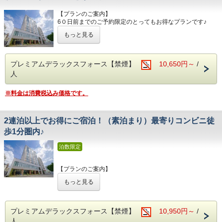
【TOSEI HOTEL COCONE Premierのコンセプト】
〇小学生以下のお子様の添い寝無料
用意
ホテルの名前の由来でもある「こころの音～ここね」
（1部屋の合計人数がベッド数より多い場合のみ）
〇バンケットルーム、会議室もあり
【プランのご案内】
ホテルスタッフのきめ細やかな心遣いと滞在されるお客様自
〇小上がりをしつらえた和モダンルームも豊富にご用意
〇最寄りコンビニエンスストアまで徒歩1分
6０日前までのご予約限定のとってもお得なプランです♪
身の心地よさが
〇厳選豆挽きたてコーヒー、紅茶、ココア、ハーブティー無
〇全室Wi-Fi利用可能
ご予定がお決まりの方はこのプランがおすすめです！
醸し出す空気感を「こころの音」と表現しいつも”良きここ
料飲み放題
もっと見る
〇ベッドは全室シモンズ社製
ろの音色”が
〇コミック無料読み放題
高級ホテルなどでも採用されている
※当プランは素泊まりプランです。
聞こえる場所であることの想いを込めました。
「6.5インチ ポケットコイルピロートップ」のマットレス
・宿泊税について、東京都条例によりお1人様1泊あたり、
〇館内にコインランドリー設置（有料）
心地良さを追求したTOSEI HOTEL COCONE Premierで東京
プレミアムデラックスフォース【禁煙】
10,650円～
/
Premierの名にふさわしいホテルであるべく
宿泊料金税抜10,000円～14,999円：100円、宿泊料金税抜
〇小学生以下のお子様の添い寝無料
の滞在を
大浴場は通常の温浴だけでなく炭酸風呂、水風呂、サウナ、
人
15,000円～：200円の宿泊税が加算されます。プランにより
（1部屋の合計人数がベッド数より多い場合のみ）
ごゆっくりお寛ぎください。
休憩室をご用意。
現地でお支払いいただく場合がございますのでご了承くださ
〇小上がりをしつらえた和モダンルームも豊富にご用意
TOSEI HOTEL COCONEの～こころの音～を感じてくださ
また客室はプレミアムルームやスイートルームをはじめ、
い。
〇厳選豆挽きたてコーヒー、紅茶、ココア、ハーブティー無
※料金は消費税込み価格です。
い。
20種類以上の中より
料飲み放題
お選びいただけます。バラエティ豊富なお部屋タイプをご用
〇コミック無料読み放題
【TOSEI HOTEL COCONE Premierのコンセプト】
意し
ホテルの名前の由来でもある「こころの音～ここね」
2連泊以上でお得にご宿泊！（素泊まり）最寄りコンビニ徒
皆さまをお待ちしております。
・宿泊税について、東京都条例によりお1人様1泊あたり、
ホテルスタッフのきめ細やかな心遣いと滞在されるお客様自
歩1分圏内♪
宿泊料金税抜10,000円～14,999円：100円、宿泊料金税抜
身の心地よさが
【最寄駅からの所要時間】
15,000円～：200円の宿泊税が加算されます。プランにより
醸し出す空気感を「こころの音」と表現しいつも”良きここ
東京メトロ日比谷線「築地駅」1番出口より徒歩7分
現地でお支払いいただく場合がございますのでご了承くださ
泊数限定
ろの音色”が
東京メトロ日比谷線、都営浅草線「東銀座駅」6番出口より
い。
聞こえる場所であることの想いを込めました。
徒歩9分
都営大江戸線「築地市場駅」A1出口より徒歩5分
【プランのご案内】
Premierの名にふさわしいホテルであるべく
連泊でお得な宿泊プランをご用意しました！
大浴場は通常の温浴だけでなく炭酸風呂、水風呂、サウナ、
もっと見る
【TOSEI HOTEL COCONE 築地はこんなホテル】
2連泊以上のご予約でお得に、ゆっくりのんびりと東京観光
休憩室をご用意。
〇全室禁煙ルーム （ホテル地下1階に喫煙コーナー有）
を満喫！
また客室はプレミアムルームやスイートルームをはじめ、
〇客室フロア3階～11階
20種類以上の中より
〇男女大浴場(水風呂、炭酸泉もあり）サウナ、休憩室をご
※当プランは素泊まりプランです。
プレミアムデラックスフォース【禁煙】
10,950円～
/
お選びいただけます。バラエティ豊富なお部屋タイプをご用
用意
意し
人