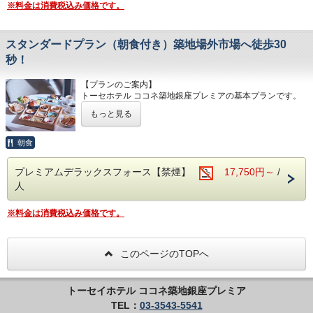
皆さまをお待ちしております。
※料金は消費税込み価格です。
〇ベッドは全室シモンズ社製
Premierの名にふさわしいホテルであるべく
高級ホテルなどでも採用されている
【最寄駅からの所要時間】
大浴場は通常の温浴だけでなく炭酸風呂、水風呂、サウナ、
「6.5インチ ポケットコイルピロートップ」のマットレス
東京メトロ日比谷線「築地駅」1番出口より徒歩7分
休憩室をご用意。
スタンダードプラン（朝食付き）築地場外市場へ徒歩30
〇館内にコインランドリー設置（有料）
東京メトロ日比谷線、都営浅草線「東銀座駅」6番出口より
また客室はプレミアムルームやスイートルームをはじめ、
〇小学生以下のお子様の添い寝無料
秒！
徒歩9分
20種類以上の中より
（1部屋の合計人数がベッド数より多い場合のみ）
都営大江戸線「築地市場駅」A1出口より徒歩5分
お選びいただけます。バラエティ豊富なお部屋タイプをご用
〇部屋タイプ20種類以上、バラエティ豊富なお部屋タイプ
意し
【プランのご案内】
をご用意しておりますので
【TOSEI HOTEL COCONE 築地はこんなホテル】
皆さまをお待ちしております。
トーセホテル ココネ築地銀座プレミアの基本プランです。
ファミリーや友人同士、グループに応じた様々な需要にお応
〇全室禁煙ルーム （ホテル地下1階に喫煙コーナー有）
※本プランは朝食付きプランです。
えいたします。
もっと見る
〇客室フロア3階～11階
【最寄駅からの所要時間】
〇小上がりをしつらえた和モダンルームも豊富にご用意
〇男女大浴場(水風呂、炭酸風呂もあり）サウナ、休憩室を
東京メトロ日比谷線「築地駅」1番出口より徒歩7分
【ご朝食】
〇厳選豆挽きたてコーヒー、紅茶、ココア、ハーブティー無
ご用意
東京メトロ日比谷線、都営浅草線「東銀座駅」6番出口より
ホテル1階レストランにて和食・洋食のバイキングスタイル
朝食
料飲み放題
〇バンケットルーム、会議室もあり
徒歩9分
でご提供いたします。
〇コミック無料読み放題
〇最寄りコンビニエンスストアまで徒歩1分
都営大江戸線「築地市場駅」A1出口より徒歩5分
海鮮、サラダ、惣菜、温菜、ご飯もの、パン類、スープ、シ
プレミアムデラックスフォース【禁煙】
17,750円～
/
〇全室Wi-Fi利用可能
リアル、
・宿泊税について、東京都条例によりお1人様1泊あたり、
〇ベッドは全室シモンズ社製
【TOSEI HOTEL COCONE 築地はこんなホテル】
人
デザート、ドリンクを取り揃えております。
宿泊料金税抜10,000円～14,999円：100円、宿泊料金税抜
高級ホテルなどでも採用されている
〇全室禁煙ルーム （ホテル地下1階に喫煙コーナー有）
お好きなものをどうぞお召し上がりください。
15,000円～：200円の宿泊税が加算されます。プランにより
「6.5インチ ポケットコイルピロートップ」のマットレス
〇客室フロア3階～11階
※仕入れ状況によりメニュー内容が変更になる場合がござい
現地でお支払いいただく場合がございますのでご了承くださ
※料金は消費税込み価格です。
〇館内にコインランドリー設置（有料）
〇男女大浴場(水風呂、炭酸泉もあり）サウナ、休憩室をご
ます。
い。
〇小学生以下のお子様の添い寝無料
用意
※朝食時間：7:00～10:00（9:30最終入店）
（1部屋の合計人数がベッド数より多い場合のみ）
〇バンケットルーム、会議室もあり
〇部屋タイプ20種類以上、バラエティ豊富なお部屋タイプ
〇最寄りコンビニエンスストアまで徒歩1分
【TOSEI HOTEL COCONE Premierのコンセプト】
このページのTOPへ
をご用意しておりますので
〇全室Wi-Fi利用可能
ホテルの名前の由来でもある「こころの音～ここね」
ファミリーや友人同士、グループに応じた様々な需要にお応
〇ベッドは全室シモンズ社製
ホテルスタッフのきめ細やかな心遣いと滞在されるお客様自
えいたします。
高級ホテルなどでも採用されている
身の心地よさが
トーセイホテル ココネ築地銀座プレミア
〇小上がりをしつらえた和モダンルームも豊富にご用意
「6.5インチ ポケットコイルピロートップ」のマットレス
醸し出す空気感を「こころの音」と表現しいつも”良きここ
TEL：
03-3543-5541
〇厳選豆挽きたてコーヒー、紅茶、ココア、ハーブティー無
〇館内にコインランドリー設置（有料）
ろの音色”が