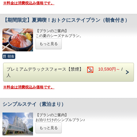
※料金は消費税込み価格です。
ろの音色”が
聞こえる場所であることの想いを込めました。
Premierの名にふさわしいホテルであるべく
【期間限定】夏満喫！おトクにステイプラン（朝食付き）
大浴場は通常の温浴だけでなく炭酸風呂、水風呂、サウナ、
休憩室をご用意。
【プランのご案内】
また客室はプレミアムルームやスイートルームをはじめ、
この夏のシーズナルプラン。
20種類以上の中より
夏の築地をご堪能してみてはいかがでしょうか。
お選びいただけます。バラエティ豊富なお部屋タイプをご用
もっと見る
意し
【ご朝食】
皆さまをお待ちしております。
ホテル1階レストランにて和食・洋食のバイキングスタイル
朝食
でご提供いたします。
【最寄駅からの所要時間】
海鮮、サラダ、惣菜、温菜、ご飯もの、パン類、スープ、シ
東京メトロ日比谷線「築地駅」1番出口より徒歩7分
プレミアムデラックスフォース【禁煙】
10,590円～
/
リアル、
東京メトロ日比谷線、都営浅草線「東銀座駅」6番出口より
人
デザート、ドリンクを取り揃えております。
徒歩9分
お好きなものをどうぞお召し上がりください。
都営大江戸線「築地市場駅」A1出口より徒歩5分
※仕入れ状況によりメニュー内容が変更になる場合がござい
※料金は消費税込み価格です。
ます。
【TOSEI HOTEL COCONE 築地はこんなホテル】
※朝食時間：7:00～10:00（9:30最終入店）
〇全室禁煙ルーム （ホテル地下1階に喫煙コーナー有）
〇客室フロア3階～11階
シンプルステイ（素泊まり）
【TOSEI HOTEL COCONE Premierのコンセプト】
〇男女大浴場(水風呂、炭酸泉もあり）サウナ、休憩室をご
ホテルの名前の由来でもある「こころの音～ここね」
用意
ホテルスタッフのきめ細やかな心遣いと滞在されるお客様自
【プランのご案内】
〇バンケットルーム、会議室もあり
身の心地よさが
お泊りだけのシンプルプラン♪
〇最寄りコンビニエンスストアまで徒歩1分
醸し出す空気感を「こころの音」と表現しいつも”良きここ
都内・築地観光や女子旅など
〇全室Wi-Fi利用可能
もっと見る
ろの音色”が
意外と近い？築地駅から舞浜駅まで電車で30分圏内！
〇ベッドは全室シモンズ社製
聞こえる場所であることの想いを込めました。
あのリゾートへもオススメです
高級ホテルなどでも採用されている