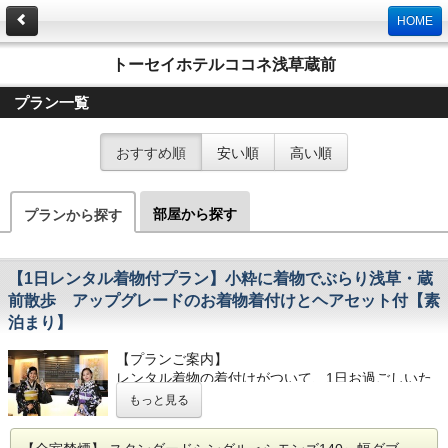
HOME
トーセイホテルココネ浅草蔵前
プラン一覧
おすすめ順
安い順
高い順
部屋から探す
プランから探す
【1日レンタル着物付プラン】小粋に着物でぶらり浅草・蔵
前散歩 アップグレードのお着物着付けとヘアセット付【素
泊まり】
【プランご案内】
レンタル着物の着付けがついて、1日お過ごしいた
だけるプランです。
もっと見る
＜レンタル内容＞