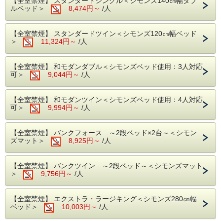
【全室禁煙】 スタンダードシングル＜シモンズ140㎝幅ダブ
お着付け・着物・長襦袢・肌着・帯・帯板・半襟・
ルベッド＞
8,474円～
/人
足袋・巾着バック・草履または下駄がついておりま
す。
ヘアセット付でございます。
【全室禁煙】 スタンダードツイン＜シモンズ120㎝幅ベッド
着付けはホテルから徒歩10分の着物レンタル店「華
＞
11,324円～
/人
雅」にて行います。
【全室禁煙】 和モダンダブル＜シモンズベッド使用：3人対応
＜プランご予約特典＞
可＞
9,044円～
/人
お着物のアップグレード付き！
※アレンジ付きのヘアセットやお着物（小物）のさ
【全室禁煙】 和モダンツイン＜シモンズベッド使用：4人対応
らにグレードアップも追加料金でお受けできますの
可＞
9,994円～
/人
で、現地（華雅）にてお申し付けください。
【全室禁煙】 バンクフォース ～2段ベッド×2台～＜シモン
■ご予約にあたり■
ズマット＞
8,925円～
/人
※こちらのプランは、必ず下記の内容をご確認いた
だき、ご了承の上ご予約をお願いいたします。
【全室禁煙】 バンクツイン ～2段ベッド～＜シモンズマット
★☆プラン概要☆★
＞
9,756円～
/人
このプランは浅草着物レンタル「華雅」提携プラン
です。
【全室禁煙】 エクストラ・ラージキング＜シモンズ280㎝幅
ホテルから徒歩10分、浅草駅そば「華雅」にて着付
ベッド＞
10,003円～
/人
けを行いますので、予め着付け時間のご予約日時を
お知らせいただきます。