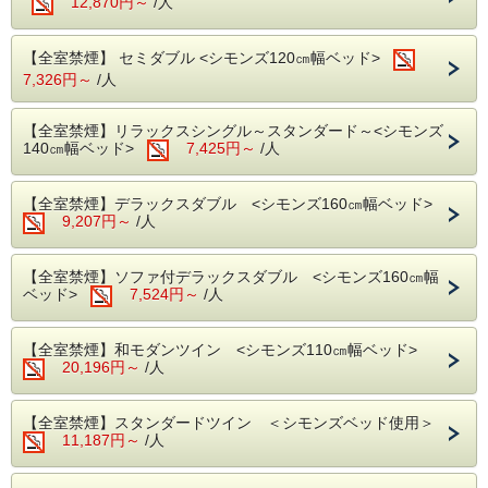
12,870円～
/人
い。
※当プランは素泊まりプランです。
【全室禁煙】 セミダブル <シモンズ120㎝幅ベッド>
7,326円～
/人
【重要なお知らせ】
事前カード決済予約の領収書につきましては、
株式
【全室禁煙】リラックスシングル～スタンダード～<シモンズ
からの発行となる為、
会社JTBビジネスイノベーターズ
140㎝幅ベッド>
7,425円～
/人
ホテルから領収書を発行することができません。予
約確定メールのリンクよりお客様ご自身で領収書発
行の手続きをお願い申し上げます。
【全室禁煙】デラックスダブル <シモンズ160㎝幅ベッド>
2026年10月5日（月）12：00～14：00は電
9,207円～
/人
気設備更新工事による全館停電がございま
す。停電中はエレベーターや客室内のエアコ
【全室禁煙】ソファ付デラックスダブル <シモンズ160㎝幅
ンなどの電気設備およびトイレなど水回りの
ベッド>
7,524円～
/人
設備もご利用いただけませんので、予めご了
承ください。
【全室禁煙】和モダンツイン <シモンズ110㎝幅ベッド>
20,196円～
/人
【TOSEI HOTEL COCONEはこんなホテル】
〇全室禁煙ルーム（ホテル2階 喫煙コーナー有）
【全室禁煙】スタンダードツイン ＜シモンズベッド使用＞
客室フロア3階～11階 ※10階はレディース優先フロ
11,187円～
/人
ア
〇東京メトロ日比谷線「上野」駅「3番出口」から