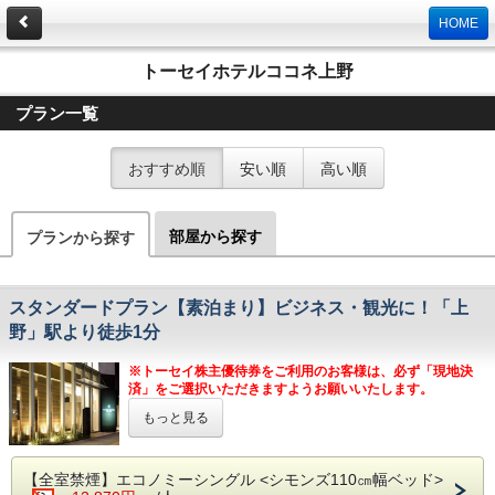
HOME
トーセイホテルココネ上野
プラン一覧
おすすめ順
安い順
高い順
部屋から探す
プランから探す
スタンダードプラン【素泊まり】ビジネス・観光に！「上
野」駅より徒歩1分
※トーセイ株主優待券をご利用のお客様は、必ず「現地決
済」をご選択いただきますようお願いいたします。
もっと見る
【プランご案内】
心地良さを追求したTOSEI HOTEL COCONEで東
京の滞在をごゆっくりお寛ぎください。TOSEI
【全室禁煙】エコノミーシングル <シモンズ110㎝幅ベッド>
HOTEL COCONEの～こころの音～を感じてくださ