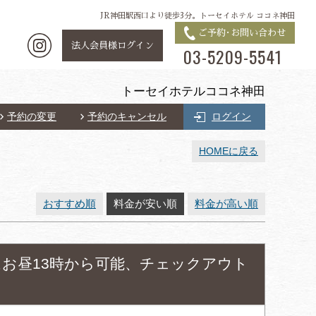
JR神田駅西口より徒歩3分。トーセイホテル ココネ神田
ご予約･お問い合わせ
法人会員様ログイン
03-5209-5541
トーセイホテルココネ神田
予約の変更
予約のキャンセル
ログイン
HOMEに戻る
おすすめ順
料金が安い順
料金が高い順
お昼13時から可能、チェックアウト