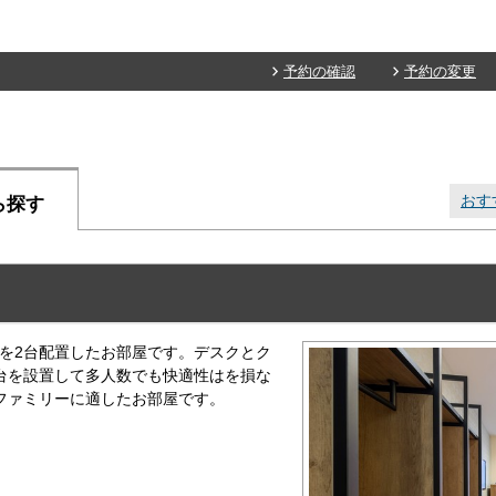
予約の確認
予約の変更
おす
ら探す
ドを2台配置したお部屋です。デスクとク
台を設置して多人数でも快適性はを損な
ファミリーに適したお部屋です。