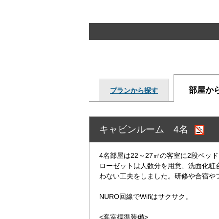
部屋か
プランから探す
キャビンルーム 4名
4名部屋は22～27㎡の客室に2段ベッ
ローゼットは人数分を用意、洗面化粧
わない工夫をしました。研修や合宿や
NURO回線でWifiはサクサク。
<客室標準装備>