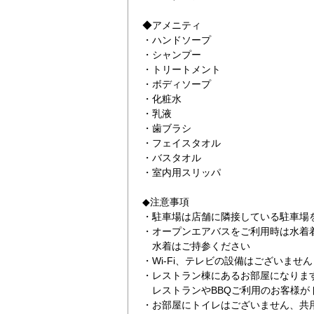
◆アメニティ
・ハンドソープ
・シャンプー
・トリートメント
・ボディソープ
・化粧水
・乳液
・歯ブラシ
・フェイスタオル
・バスタオル
・室内用スリッパ
◆注意事項
・駐車場は店舗に隣接している駐車場
・オープンエアバスをご利用時は水着
水着はご持参ください
・Wi-Fi、テレビの設備はございません
・レストラン棟にあるお部屋になりま
レストランやBBQご利用のお客様が
・お部屋にトイレはございません、共