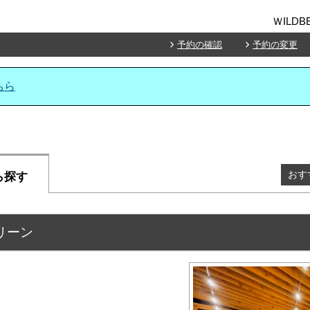
ＷILDB
予約の確認
予約の変更
ちら
おす
ら探す
リーン