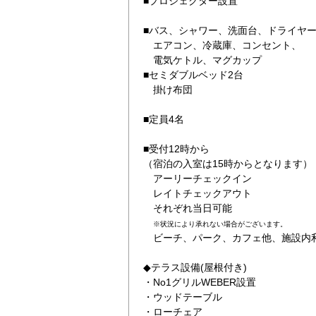
■プロジェクター設置
■バス、シャワー、洗面台、ドライヤ
エアコン、冷蔵庫、コンセント、
電気ケトル、マグカップ
■セミダブルベッド2台
掛け布団
■定員4名
■受付12時から
（宿泊の入室は15時からとなります）
アーリーチェックイン
レイトチェックアウト
それぞれ当日可能
※
状況により承れない場合がございます。
ビーチ、パーク、カフェ他、施設内
◆テラス設備(屋根付き)
・No1グリルWEBER設置
・ウッドテーブル
・ローチェア