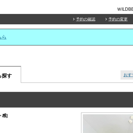
ＷILDB
予約の確認
予約の変更
ちら
おす
ら探す
感]