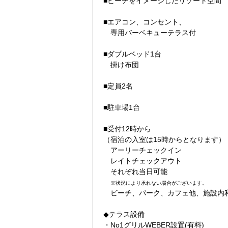
■ビーチをイメージしたリゾート空間
■エアコン、コンセント、
専用バーベキューテラス付
■ダブルベッド1台
掛け布団
■定員2名
■駐車場1台
■受付12時から
（宿泊の入室は15時からとなります）
アーリーチェックイン
レイトチェックアウト
それぞれ当日可能
※
状況により承れない場合がございます。
ビーチ、パーク、カフェ他、施設内
◆テラス設備
・No1グリルWEBER設置(有料)