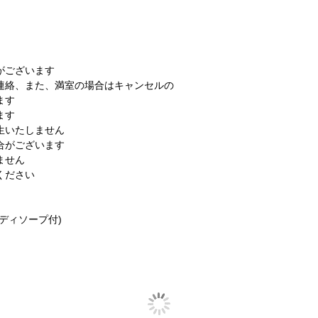
がございます
連絡、また、満室の場合はキャンセルの
ます
ます
生いたしません
合がございます
ません
ください
ディソープ付)