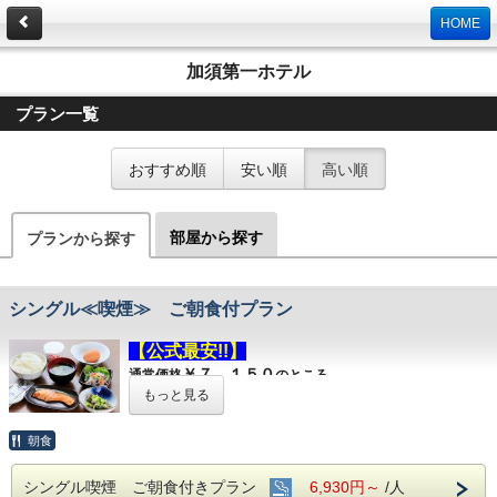
HOME
加須第一ホテル
プラン一覧
おすすめ順
安い順
高い順
部屋から探す
プランから探す
シングル≪喫煙≫ ご朝食付プラン
【公式最安!!】
￥７，１５０
通常価格
のところ
もっと見る
￥６，９３０
公式予約限定
（税込）
お
得なプラン♪
朝食
≪喫煙≫ ご朝食付
シングルルーム
プラン
シングル喫煙 ご朝食付きプラン
6,930円～
/人
朝６：３０~９：００のご入店まで（９：３０閉店）