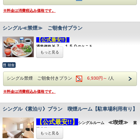
和食または洋食をチェックイン時お選びください
※料金は消費税込み価格です。
シングル全室セミダブルサイズのベットでご
ゆっくりお休み頂けます
シングル≪禁煙≫ ご朝食付プラン
☆全館Ｗｉ－Ｆｉ☆LANケーブル・ドライヤ
ーは引き出しの中にございます
【公式最安!!】
￥７，１５０
通常価格
のところ
【駐車場】
もっと見る
(
※
完全予約制
￥６，９３０
・無料)
公式予約限定
（税込）
お
駐車場ご利用有無、台数の選択を
お願い致し
得なプラン♪
朝食
ます
≪喫煙≫ ご朝食付
シングルルーム
プラン
普通車以外のお車（トラック、バス等）は、
シングル禁煙 ご朝食付きプラン
6,930円～
/人
朝６：３０~９：００のご入店まで（９：３０閉店）
事前にお問い合わせ下さい
和食または洋食をチェックイン時お選びください
TEL：０４８０－６２－１３３１ フロント24時間対応
※料金は消費税込み価格です。
シングル全室セミダブルサイズのベットでご
ホテル前駐車場の他に、真向い、斜向い徒歩
ゆっくりお休み頂けます
１分の駐車場もございます
シングル《素泊り》プラン 喫煙ルーム【駐車場利用有り】
☆全館Ｗｉ－Ｆｉ☆LANケーブル・ドライヤ
※駐車位置やお時間帯によりお車の鍵をお預
ーは引き出しの中にございます
かりいたします、緊急車輛等が入庫する場合
【公式最安!!】
≪喫煙≫
シングルルーム
素
ご移動させていただくこともございます、予
泊まり
【駐車場】
もっと見る
(
※
完全予約制
・無料)
【駐車場利用有り】
めご了承くださいませ
プラン