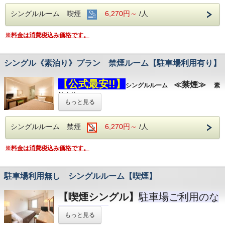
駐車場ご利用有無、台数の選択を
お願い致し
シングルルーム 喫煙
ます
6,270円～
/人
シングル全室セミダブルサイズのベットでご
普通車以外のお車（トラック、バス等）は、
ゆっくりお休み頂けます
※料金は消費税込み価格です。
事前にお問い合わせ下さい
☆全館Ｗｉ－Ｆｉ☆ドライヤーは引き出しの
TEL：０４８０－６２－１３３１ フロント24時間対応
中にございます
ホテル前駐車場の他に、真向い、斜向い徒歩
シングル《素泊り》プラン 禁煙ルーム【駐車場利用有り】
１分の駐車場もございます
【駐車場】
(
※
完全予約制
・無料)
【公式最安!!】
≪禁煙≫
※駐車位置やお時間帯によりお車の鍵をお預
シングルルーム
素
駐車場ご利用有無、台数の選択を
お願い致し
泊まり
かりいたします、緊急車輛等が入庫する場合
ます
もっと見る
【駐車場利用有り】
プラン
ご移動させていただくこともございます、予
普通車以外のお車（トラック、バス等）は、
めご了承くださいませ
事前にお問い合わせ下さい
シングル全室セミダブルサイズのベットでご
シングルルーム 禁煙
6,270円～
/人
ゆっくりお休み頂けます
TEL：０４８０－６２－３９００ フロント24時間対応
※料金は消費税込み価格です。
☆全館Ｗｉ－Ｆｉ☆LANケーブル・ドライヤ
ーは引き出しの中にございます
駐車場利用無し シングルルーム【喫煙】
【駐車場】
(
※
完全予約制
・無料)
【喫煙シングル】
駐車場ご利用のな
駐車場ご利用有無、台数の選択を
お願い致し
ます
いお客様へ
もっと見る
普通車以外のお車（トラック、バス等）は、