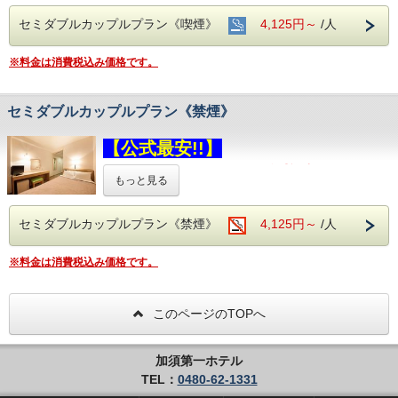
セミダブルカップルプラン《喫煙》
4,125円～
/人
お部屋はちょっと狭いけど・・・
セミダブルサイズのベッドで お子様と、ご友人と、
ご夫婦など
※料金は消費税込み価格です。
お二人様で是非ご利用くださいませ！！
※最大人数２名様までとなりますので大人２名様・お
セミダブルカップルプラン《禁煙》
子様１名様の計３名様ではご利用いただけません、予
めご了承ください
【公式最安!!】
２名様利用
☆全館Ｗｉ－Ｆｉ☆LANケーブル・ドライヤ
《喫煙》
シングルルーム
のプラン
もっと見る
でございます
ーは引き出しの中にございます
セミダブルカップルプラン《禁煙》
4,125円～
/人
お部屋はちょっと狭いけど・・・
【駐車場】
(
※
完全予約制
・無料)
セミダブルサイズのベッドで お子様と、ご友人と、
ご夫婦など
駐車場ご利用有無、台数の選択を
お願い致し
※料金は消費税込み価格です。
お二人様で
是非ご利用くださいませ！！
ます
普通車以外のお車（トラック、バス等）は、
※最大人数２名様までとなりますので大人２名様・お
このページのTOPへ
子様１名様の計３名様ではご利用いただけません、予
事前にお問い合わせ下さい
めご了承ください
TEL：０４８０－６２－１３３１ フロント24時間対応
加須第一ホテル
ホテル前駐車場の他に、真向い、斜向い徒歩
☆全館Ｗｉ－Ｆｉ☆LANケーブル・ドライヤ
TEL：
0480-62-1331
１分の駐車場もございます
ーは引き出しの中にございます