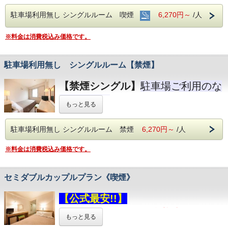
駐車場利用無しプラン
となって
事前にお問い合わせ下さい
駐車場利用無し シングルルーム 喫煙
6,270円～
/人
おります。
TEL：０４８０－６２－１３３１ フロント24時間対応
ホテル前駐車場の他に、真向い、斜向い徒歩
※お車でお越しの場合、ホテル駐車場のご用意はご
※料金は消費税込み価格です。
ざいませんので近隣の有料パーキングへご案内とな
１分の駐車場もございます
ります。
※駐車位置やお時間帯によりお車の鍵をお預
（徒歩６．７分 １日３００円前後 駐車料金お客
駐車場利用無し シングルルーム【禁煙】
かりいたします、緊急車輛等が入庫する場合
様負担）
ご移動させていただくこともございます、予
フロントにて地図をお渡しいたしますので、ご予約
【禁煙シングル】
駐車場ご利用のな
に進んでいただき、お車の有無をご選択ください。
めご了承くださいませ
いお客様へ
もっと見る
駐車場利用無しプラン
となって
駐車場利用無し シングルルーム 禁煙
6,270円～
/人
おります。
※お車でお越しの場合、ホテル駐車場のご用意はご
※料金は消費税込み価格です。
ざいませんので近隣の有料パーキングへご案内とな
ります。
セミダブルカップルプラン《喫煙》
（徒歩６．７分 １日３００円前後 駐車料金お客
様負担）
フロントにて地図をお渡しいたしますので、ご予約
【公式最安!!】
に進んでいただき、お車の有無をご選択ください。
２名様利用
《喫煙》
シングルルーム
のプラン
もっと見る
でございます