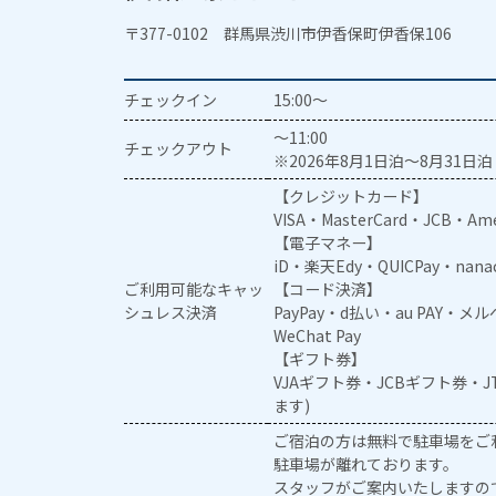
〒377-0102 群馬県渋川市伊香保町伊香保106
チェックイン
15:00～
～11:00
チェックアウト
※2026年8月1日泊～8月31日泊 
【クレジットカード】
VISA・MasterCard・JCB・Ame
【電子マネー】
iD・楽天Edy・QUICPay・nan
ご利用可能なキャッ
【コード決済】
シュレス決済
PayPay・d払い・au PAY・
WeChat Pay
【ギフト券】
VJAギフト券・JCBギフト券・
ます)
ご宿泊の方は無料で駐車場をご
駐車場が離れております。
スタッフがご案内いたしますの