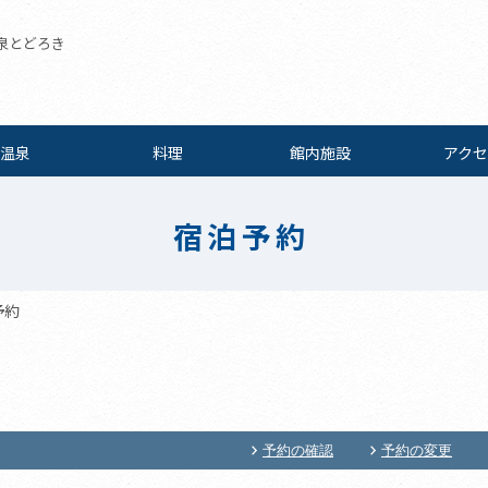
泉とどろき
温泉
料理
館内施設
アクセ
宿泊予約
予約
予約の確認
予約の変更