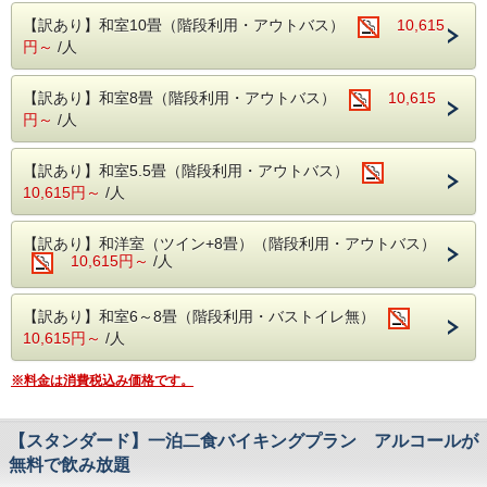
【お食事】お好きなものを、お好きなだけ
本館の露天風呂は片品渓谷の流れを感じなが
老神温泉名物朝市は、4月20日から11月20日
【訳あり】和室10畳（階段利用・アウトバス）
10,615
・夕食：和洋中50品目のバイキング
ら入浴でき
まで毎朝6時より開催。
円～
/人
生ビール・日本酒・焼酎などのアルコール
秋は紅葉を冬は雪見をしながらの入浴にも風
沼田インター近くの原田農園では一年中果物
も【飲み放題】！
情があります。
狩りを家族で・カップルで
【訳あり】和室8畳（階段利用・アウトバス）
10,615
・朝食：和洋バイキング
円～
/人
お楽しみ頂けます。
季節の食材を活かしたメニューをお楽しみ
■館内設備■
春の尾瀬は水芭蕉・夏にはニッコウキスゲ等
ください。
・カラオケ
【訳あり】和室5.5畳（階段利用・アウトバス）
数百種の植物が群生しております。
10,615円～
/人
・卓球
紅葉の見所はには【吹割りの滝】や【尾瀬】
【温泉】二種の源泉を贅沢に湯巡り
・麻雀ルーム（手積み麻雀卓）
がおススメ！
【訳あり】和洋室（ツイン+8畳）（階段利用・アウトバス）
・歴史ある名湯：本館（弱アルカリ性）と別
無料でご利用いただける娯楽施設が盛りだく
吹割りの滝は当館よりお車で約7分
10,615円～
/人
館（単純温）の異なる泉質。
さん。
尾瀬には当館よりお車で約30分（戸倉よりは
・絶景露天風呂：片品渓谷を望み、秋は紅
楽しくホテルライフをお過ごしください。
乗り合いバス等が必要りは乗り合いバス等が
【訳あり】和室6～8畳（階段利用・バストイレ無）
葉、冬は雪見風呂を堪能。
必要）
10,615円～
/人
・利用時間：5:00～10:00 / 15:00～23:00（※
■周辺観光案内■
一部男女入替制）
ホテルから片品渓谷が一望！
※料金は消費税込み価格です。
老神温泉名物朝市は、4月20日から11月20日
【館内施設】すべて「無料」で遊び放題！
まで毎朝6時より開催。
【スタンダード】一泊二食バイキングプラン アルコールが
・カラオケ・卓球・麻雀ルームが無料。
沼田インター近くの原田農園では一年中果物
無料で飲み放題
・お会計を気にせず、充実したホテルライフ
狩りを家族で・カップルで