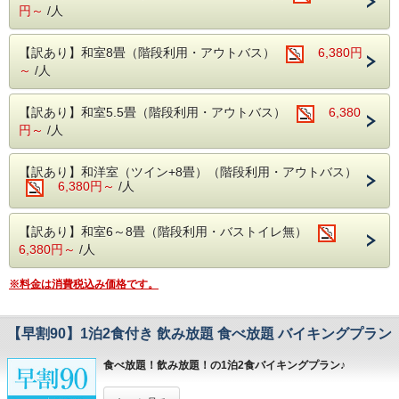
・お夕食は約50品目のバイキング!
円～
/人
ホテルから片品渓谷が一望！
ソフトドリンクはもちろん、アルコール類
老神温泉名物朝市は、4月20日から11月20日
（生ビール・日本酒・サワー・焼酎など）も
【訳あり】和室8畳（階段利用・アウトバス）
6,380円
まで毎朝6時より開催。
【飲み放題】
～
/人
沼田インター近くの原田農園では一年中果物
・ご朝食は、和洋バイキング!
狩りを家族で・カップルで
季節の食材を使った色とりどりのお料理を
【訳あり】和室5.5畳（階段利用・アウトバス）
6,380
お楽しみ頂けます。
お好きなだけお召し上がりください。
円～
/人
春の尾瀬は水芭蕉・夏にはニッコウキスゲ等
数百種の植物が群生しております。
【訳あり】和洋室（ツイン+8畳）（階段利用・アウトバス）
■温泉■
紅葉の見所はには【吹割りの滝】や【尾瀬】
6,380円～
/人
老神伝説残る歴史ある名湯!
がおススメ！
本館(弱アルカリ性単純泉)・別館(単純温泉)
吹割りの滝は当館よりお車で約7分
【訳あり】和室6～8畳（階段利用・バストイレ無）
違った2種類の源泉を大浴場・露天風呂にて
尾瀬には当館よりお車で約30分（戸倉よりは
6,380円～
/人
ご堪能いただけます。
乗り合いバス等が必要りは乗り合いバス等が
・本館大浴場
※料金は消費税込み価格です。
必要）
【営業時間】5:00～10:00/14:00～23:00
・別館大浴場
【早割90】1泊2食付き 飲み放題 食べ放題 バイキングプラン
【営業時間】 5:00～10:00/15:00～23:00
・別館野天風呂・内湯
食べ放題！飲み放題！の1泊2食バイキングプラン♪
【営業時間】男性 15:00～23:00／女性 5:00
ご宿泊予定日より90日以上前のご予約で、