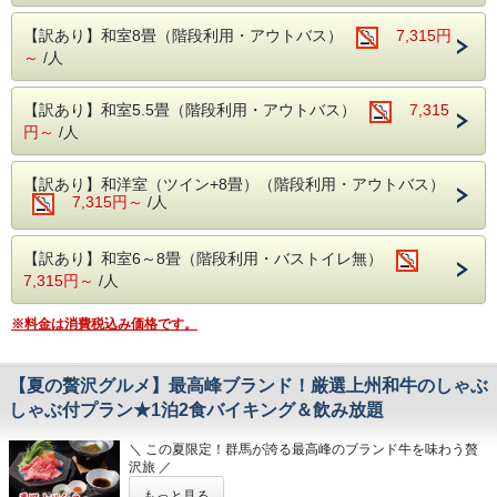
飲み放題でお楽しみいただけます！
■お食事■
【訳あり】和室8畳（階段利用・アウトバス）
7,315円
飲み過ぎにはお気を付けくださいませ...
・お夕食は約50品目のバイキング!
～
/人
ソフトドリンクはもちろん、アルコール類
老神に来たなら食べて、飲んで、温泉で癒さ
（生ビール・日本酒・サワー・焼酎など）も
【訳あり】和室5.5畳（階段利用・アウトバス）
7,315
れてください♪
円～
/人
【飲み放題】
食べ過ぎちゃっても！
・ご朝食は、和洋バイキング!
飲み過ぎちゃっても！！
【訳あり】和洋室（ツイン+8畳）（階段利用・アウトバス）
季節の食材を使った色とりどりのお料理を
7,315円～
/人
飲み放題つきバイキングですから追加料金は
お好きなだけお召し上がりください。
ございません！！！
【訳あり】和室6～8畳（階段利用・バストイレ無）
■温泉■
7,315円～
/人
老神の温泉でゆっくりと日頃の疲れを癒して
老神伝説残る歴史ある名湯!
ください…♪
本館(弱アルカリ性単純泉)・別館(単純温泉)
※料金は消費税込み価格です。
違った2種類の源泉を大浴場・露天風呂にて
ご堪能いただけます。
【夏の贅沢グルメ】最高峰ブランド！厳選上州和牛のしゃぶ
・本館大浴場
しゃぶ付プラン★1泊2食バイキング＆飲み放題
■お食事■
【営業時間】5:00～10:00/14:00～23:00
・お夕食は約50品目のバイキング!
＼ この夏限定！群馬が誇る最高峰のブランド牛を味わう贅
・別館大浴場
沢旅 ／
ソフトドリンクはもちろん、アルコール類
【営業時間】 5:00～10:00/15:00～23:00
もっと見る