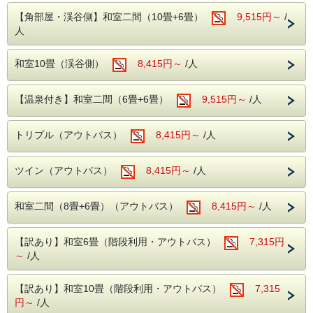
1.カラオケや卓球やボードゲームの貸し出し
で、ガブッと食べる楽しさを体験していただけます。
【角部屋・渓谷側】和室二間（10畳+6畳）
9,515円～
/
など無料の娯楽施設が充実！
人
お肉やエビをたっぷり入れた食事系タコスから、フルーツと
2.バイキング会場では種類豊富のドリンクが
ホイップを巻いたおやつクレープ風タコスまで、組み合わせ
は自由自在！
飲み放題！アルコールもあります。
和室10畳（渓谷側）
8,415円～
/人
夏休みの家族旅行の特別な思い出に、みんなで「マイ・ベス
今流行りのスマドリでお酒を飲む方も飲め
ト・タコス」を作ってみませんか？
ない方も楽しめます。
【温泉付き】和室二間（6畳+6畳）
9,515円～
/人
【開催期間：2026年7月18日(土)～2026年8月31日(月)】
もっちりとしたトルティーヤ生地に、お好みの具材を自由に
やっぱりこれが王道！！
トッピング！
トリプル（アウトバス）
8,415円～
/人
様々な食材を利用したバイキング（ばいきん
お子様でも簡単に作れる楽しいメニューです！
ぐ）！
〇タコスの具材ラインナップ
ツイン（アウトバス）
8,415円～
/人
サラダや揚げ物、デザートまで...！！！
【お肉・お魚】ジューシーなチキン、ソーセージ、ぷりぷり
エビ、サーモン
お子様からおじいちゃんおばあちゃんまで！
【お野菜】シャキシャキのレタス、トマト、玉ねぎ
和室二間（8畳+6畳）（アウトバス）
8,415円～
/人
みなさまが楽しめるお食事を多数ご用意して
【トッピング】かけるチーズ、たまごサラダ、コーンマヨ
【デザートタコスにも！】バナナ、ミックスベリー、ホイッ
おります!(^^)!
プクリーム、カラースプレー、チョコレートソース、キャラ
【訳あり】和室6畳（階段利用・アウトバス）
7,315円
メルソース
～
/人
そしてなんといってもアルコール飲み放
お食事としてはもちろん、食後のデザートまでタコス生地で
題！！！
楽しめちゃいます！
【訳あり】和室10畳（階段利用・アウトバス）
7,315
生ビール（アサヒスーパードライ）をはじめ
円～
/人
焼酎、日本酒など