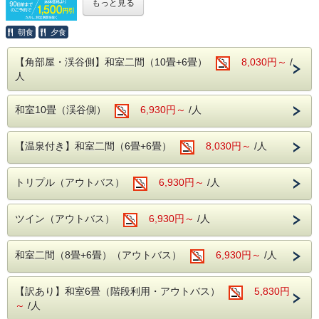
もっと見る
～10:00
お一人様あたり本体価格より1,500円割引き、とってもおト
クにお泊りいただけます
〇自然に抱かれた山楽荘の露天風呂〇
朝食
夕食
本館の露天風呂は片品渓谷の流れを感じなが
本プランは通常プランとキャンセルポリシーが異なります
ら入浴でき
【角部屋・渓谷側】和室二間（10畳+6畳）
8,030円～
/
宿泊日数の短縮、減員、日程の変更もキャンセル料が発生し
秋は紅葉を冬は雪見をしながらの入浴にも風
人
ます。
（早割プラン補足）
情があります。
30日前よりご宿泊料金の5％
和室10畳（渓谷側）
6,930円～
/人
7日前よりご宿泊料金の20％
前日・・・ご宿泊料金の40％
■館内設備■
当日・・・ご宿泊料金の50％
・カラオケ
無連絡不泊・・ご宿泊料金の100％
【温泉付き】和室二間（6畳+6畳）
8,030円～
/人
のキャンセル料が発生します。
・卓球
・麻雀ルーム（手積み麻雀卓）
こちらのプランはご予約後に変更またはキャンセルすると
トリプル（アウトバス）
6,930円～
/人
キャンセルポリシーに基づき、キャンセル料が発生いたしま
無料でご利用いただける娯楽施設が盛りだく
すので、
さん。
予めご了承ください。
ツイン（アウトバス）
6,930円～
/人
※人数減、日程変更、宿泊施設変更についてもキャンセル料
楽しくホテルライフをお過ごしください。
が発生します。
和室二間（8畳+6畳）（アウトバス）
6,930円～
/人
インターネット予約で、かつ各早割プランから
■周辺観光案内■
お申込みいただいた場合のみ適用となります。
ホテルから片品渓谷が一望！
【訳あり】和室6畳（階段利用・アウトバス）
5,830円
老神温泉名物朝市は、4月20日から11月20日
～
/人
まで毎朝6時より開催。