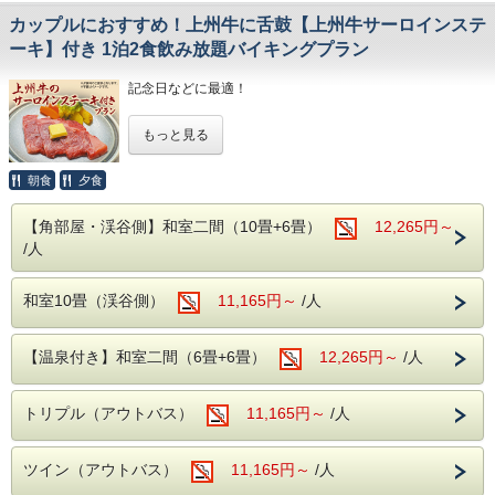
〇 バス予約の為、宿泊日3日前が予約期限となります。
カップルにおすすめ！上州牛に舌鼓【上州牛サーロインステ
バスの運行は老神観光バス様の運営となります。
〇 尾瀬に行くための準備（履物等）を行ってください
ーキ】付き 1泊2食飲み放題バイキングプラン
けっして簡単に行けると思わず事前の確認もお忘れなく
■お食事■
記念日などに最適！
・お夕食は約50品目のバイキング!
ソフトドリンクはもちろん、アルコール類
別注料理『上州牛サーロインステーキ』付き!
（生ビール・日本酒・サワー・焼酎など）も【飲み放題】
もっと見る
数量限定のグレードアッププランが登場！！
・ご朝食は、和洋バイキング!
「せっかくの旅行だから、いつもより少し贅沢に過ごした
季節の食材を使った色とりどりのお料理を
い」
朝食
夕食
お好きなだけお召し上がりください。
そんなお願いを叶える、グレードアッププランが誕生しまし
た。
■温泉■
【角部屋・渓谷側】和室二間（10畳+6畳）
12,265円～
本プランでは、群馬が誇るブランド牛『上州牛サーロインス
老神伝説残る歴史ある名湯!
/人
テーキ』を、
本館(弱アルカリ性単純泉)・別館(単純温泉)
お一人様につき一皿（80g）ご用意いたします。
違った2種類の源泉を大浴場・露天風呂にてご堪能いただけ
きめ細やかな霜降りと、お口の中でとろけるような肉質は、
ます。
和室10畳（渓谷側）
11,165円～
/人
まさに至福の味わい。
・本館大浴場
特別な夜を彩る、別注料理一番人気の逸品をぜひご賞味くだ
【営業時間】5:00～10:00/14:00～23:00
さい。
・別館大浴場
もちろんファミリー・グループのお客様にもオススメです。
【温泉付き】和室二間（6畳+6畳）
12,265円～
/人
【営業時間】 5:00～10:00/15:00～23:00
※別注料理の提供はお夕食時となります。
・別館野天風呂・内湯
【営業時間】男性 15:00～23:00／女性 5:00～10:00
※大人様1名に1皿つき、お子様は対象外とな
トリプル（アウトバス）
11,165円～
/人
〇自然に抱かれた山楽荘の露天風呂〇
ります。
本館の露天風呂は片品渓谷の流れを感じながら入浴でき
秋は紅葉を冬は雪見をしながらの入浴にも風情があります。
追加のお申込みは
ツイン（アウトバス）
11,165円～
/人
お電話もしくは宿泊当日チェックインの際
■館内設備■