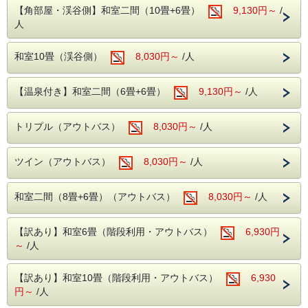
・お夕食は約50品目のバイキング!
【角部屋・渓谷側】和室二間（10畳+6畳）
ります。
9,130円～
/
ソフトドリンクはもちろん、アルコール類
老神温泉名物朝市は、4月20日から11月20日
人
（生ビール・日本酒・サワー・焼酎など）も【飲み放題】
まで毎朝6時より開催。
宿泊日数の短縮、減員、日程の変更もキャンセル料
・ご朝食は、和洋バイキング!
季節の食材を使った色とりどりのお料理を
が発生します。
沼田インター近くの原田農園では一年中果物
和室10畳（渓谷側）
8,030円～
/人
お好きなだけお召し上がりください。
（早割プラン補足）
狩りを家族で・カップルで
30日前よりご宿泊料金の5％
■温泉■
お楽しみ頂けます。
7日前よりご宿泊料金の20％
【温泉付き】和室二間（6畳+6畳）
老神伝説残る歴史ある名湯!
9,130円～
/人
春の尾瀬は水芭蕉・夏にはニッコウキスゲ等
前日・・・ご宿泊料金の40％
本館(弱アルカリ性単純泉)・別館(単純温泉)
当日・・・ご宿泊料金の50％
違った2種類の源泉を大浴場・露天風呂にてご堪能いただけ
数百種の植物が群生しております。
ます。
無連絡不泊・・ご宿泊料金の100％
トリプル（アウトバス）
8,030円～
/人
紅葉の見所はには【吹割りの滝】や【尾瀬】
・本館大浴場
のキャンセル料が発生します。
【営業時間】5:00～10:00/14:00～23:00
がおススメ！
・別館大浴場
ツイン（アウトバス）
8,030円～
/人
こちらのプランはご予約後に変更またはキャンセル
吹割りの滝は当館よりお車で約7分
【営業時間】 5:00～10:00/15:00～23:00
すると
・別館野天風呂・内湯
尾瀬には当館よりお車で約30分（戸倉よりは
キャンセルポリシーに基づき、キャンセル料が発生
【営業時間】男性 15:00～23:00／女性 5:00～10:00
和室二間（8畳+6畳）（アウトバス）
乗り合いバス等が必要りは乗り合いバス等が
8,030円～
/人
〇自然に抱かれた山楽荘の露天風呂〇
いたしますので、
本館の露天風呂は片品渓谷の流れを感じながら入浴でき
必要）
予めご了承ください。
秋は紅葉を冬は雪見をしながらの入浴にも風情があります。
※人数減、日程変更、宿泊施設変更についてもキャ
【訳あり】和室6畳（階段利用・アウトバス）
6,930円
ンセル料が発生します。
～
/人
■館内設備■
・カラオケ
---------------------------------------
・卓球
・インターネット予約で、かつ各早割プランから
【訳あり】和室10畳（階段利用・アウトバス）
6,930
・麻雀ルーム（手積み麻雀卓）
≪アクセス≫
無料でご利用いただける娯楽施設が盛りだくさん。
お申込みいただいた場合のみ適用となります。
円～
/人
【各交通機関等での来館方法】別窓で開きま
楽しくホテルライフをお過ごしください。