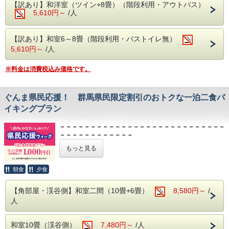
秋は紅葉を冬は雪見をしながらの入浴にも風情があります。
10月04日 ～ 10月09日
【訳あり】和洋室（ツイン+8畳）（階段利用・アウトバス）
11月15日 ～ 11月20日
5,610円～
/人
■館内設備■
・カラオケ
※店舗除外日
8月23日 8月28日
・卓球
9月11日 10月9日 11月20日
【訳あり】和室6～8畳（階段利用・バストイレ無）
・麻雀ルーム（手積み麻雀卓）
期間中でも、金曜日チェックインからの
２連泊はご利用いた
5,610円～
/人
無料でご利用いただける娯楽施設が盛りだくさん。
だけません。
楽しくホテルライフをお過ごしください。
※2026年5月より期間中でも木曜日チェックインからの2連
泊は
※料金は消費税込み価格です。
■周辺観光案内■
ご利用いただけません。
ホテルから片品渓谷が一望！
※2泊3日のみのご利用となります。
老神温泉名物朝市は、4月20日から11月20日まで毎朝6時よ
※別途入湯税が必要です。
ぐんま県民応援！ 群馬県民限定割引のおトクな一泊二食バ
り開催。
沼田インター近くの原田農園では一年中果物狩りを家族で・
イキングプラン
老神（おいがみ）の豊かな自然に包まれ、何もしない贅沢な
カップルで
時間を。
お楽しみ頂けます。
飲んで、食べて、名湯に浸かる。
－－－－－－－－－－－－－－－－－－－－－－－－－－－
春の尾瀬は水芭蕉・夏にはニッコウキスゲ等数百種の植物が
2泊3日の「ゆとり旅」を、ぜひこの機会にご利用くださ
－－－－－－－－－－－－
群生しております。
い。
紅葉の見所はには【吹割りの滝】や【尾瀬】がおススメ！
もっと見る
群馬県内にお住まいなら
吹割りの滝は当館よりお車で約7分
必見の一週間！
尾瀬には当館よりお車で約30分（戸倉よりは乗り合いバス
朝食
夕食
等が必要りは乗り合いバス等が必要）
本体価格より
大人1,000円割引
になるプランです。
■お食事■
・お夕食は約50品目のバイキング!
【角部屋・渓谷側】和室二間（10畳+6畳）
8,580円～
/
〓〓〓〓〓〓〓
対象日
〓〓〓〓〓〓〓
ソフトドリンクはもちろん、アルコール類
人
2026年
（生ビール・日本酒・サワー・焼酎など）も【飲み放題】
09月13日～09月18日
・ご朝食は、和洋バイキング!
10月12日～10月16日
季節の食材を使った色とりどりのお料理を
和室10畳（渓谷側）
7,480円～
/人
お好きなだけお召し上がりください。
11月23日～11月27日