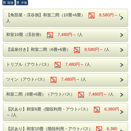
【営業時間】 5:00～10:00/15:00～23:00
朝食
夕食
・別館野天風呂・内湯
本プランは通常プランとキャンセルポリシーが異なります
【角部屋・渓谷側】和室二間（10畳+6畳）
8,580円～
/
【営業時間】男性 15:00～23:00／女性 5:00
人
宿泊日数の短縮、減員、日程の変更もキャンセル料が発生し
～10:00
ます。
〇自然に抱かれた山楽荘の露天風呂〇
（早割プラン補足）
和室10畳（渓谷側）
7,480円～
/人
30日前よりご宿泊料金の5％
本館の露天風呂は片品渓谷の流れを感じなが
7日前よりご宿泊料金の20％
ら入浴でき
前日・・・ご宿泊料金の40％
当日・・・ご宿泊料金の50％
【温泉付き】和室二間（6畳+6畳）
8,580円～
/人
秋は紅葉を冬は雪見をしながらの入浴にも風
無連絡不泊・・ご宿泊料金の100％
情があります。
のキャンセル料が発生します。
トリプル（アウトバス）
7,480円～
/人
こちらのプランはご予約後に変更またはキャンセルすると
■館内設備■
キャンセルポリシーに基づき、キャンセル料が発生いたしま
すので、
・カラオケ
ツイン（アウトバス）
7,480円～
/人
予めご了承ください。
・卓球
※人数減、日程変更、宿泊施設変更についてもキャンセル料
が発生します。
・麻雀ルーム（手積み麻雀卓）
和室二間（8畳+6畳）（アウトバス）
7,480円～
/人
無料でご利用いただける娯楽施設が盛りだく
・インターネット予約で、かつ各早割プランから
お申込みいただいた場合のみ適用となります。
さん。
【訳あり】和室6畳（階段利用・アウトバス）
6,380円
楽しくホテルライフをお過ごしください。
～
/人
■お食事■
■周辺観光案内■
【訳あり】和室10畳（階段利用・アウトバス）
6,380