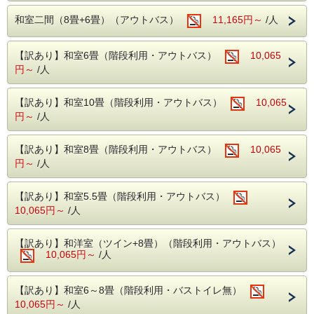
・カラオケ
（16時30分迄に）
・卓球
和室二間（8畳+6畳）（アウトバス）
11,165円～
/人
係員にお申し付けください。
・麻雀ルーム（手積み麻雀卓）
無料でご利用いただける娯楽施設が盛りだくさん。
楽しくホテルライフをお過ごしください。
【訳あり】和室6畳（階段利用・アウトバス）
10,065
「食べて、飲んで、温泉に癒やされる」
円～
/人
■周辺観光案内■
笑顔がこぼれる、素敵な休日を当館で過ごし
ホテルから片品渓谷が一望！
てみませんか？
老神温泉名物朝市は、4月20日から11月20日まで毎朝6時よ
【訳あり】和室10畳（階段利用・アウトバス）
10,065
り開催。
円～
/人
沼田インター近くの原田農園では一年中果物狩りを家族で・
■お食事■
カップルで
お楽しみ頂けます。
・お夕食は約50品目のバイキング!
【訳あり】和室8畳（階段利用・アウトバス）
10,065
春の尾瀬は水芭蕉・夏にはニッコウキスゲ等数百種の植物が
ソフトドリンクはもちろん、アルコール類
円～
/人
群生しております。
紅葉の見所はには【吹割りの滝】や【尾瀬】がおススメ！
（生ビール・日本酒・サワー・焼酎など）も
吹割りの滝は当館よりお車で約7分
【飲み放題】
【訳あり】和室5.5畳（階段利用・アウトバス）
尾瀬には当館よりお車で約30分（戸倉よりは乗り合いバス
等が必要りは乗り合いバス等が必要）
・ご朝食は、和洋バイキング!
10,065円～
/人
季節の食材を使った色とりどりのお料理を
【訳あり】和洋室（ツイン+8畳）（階段利用・アウトバス）
お好きなだけお召し上がりください。
10,065円～
/人
■温泉■
【訳あり】和室6～8畳（階段利用・バストイレ無）
老神伝説残る歴史ある名湯!
10,065円～
/人
本館(弱アルカリ性単純泉)・別館(単純温泉)