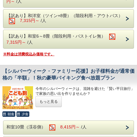
円～
/人
【営業時間】5:00～10:00/14:00～23:00
≪デジタルホテルガイド≫
・別館大浴場
【営業時間】 5:00～10:00/15:00～23:00
【こちらから表示】別窓で開きます
【訳あり】和洋室（ツイン+8畳）（階段利用・アウトバス）
・別館野天風呂・内湯
7,315円～
/人
【営業時間】男性 15:00～23:00／女性 5:00～10:00
〇自然に抱かれた山楽荘の露天風呂〇
-----------------------------------------------------------
本館の露天風呂は片品渓谷の流れを感じながら入浴でき
【訳あり】和室6～8畳（階段利用・バストイレ無）
秋は紅葉を冬は雪見をしながらの入浴にも風情があります。
7,315円～
/人
■館内設備■
・カラオケ
※料金は消費税込み価格です。
・卓球
・麻雀ルーム（手積み麻雀卓）
無料でご利用いただける娯楽施設が盛りだくさん。
【シルバーウィーク・ファミリー応援】お子様料金が通常価
楽しくホテルライフをお過ごしください。
格の「半額」！秋の豪華バイキング食べ放題プラン
■周辺観光案内■
ホテルから片品渓谷が一望！
今年のシルバーウィークは、混雑を避けた「賢い平日旅行」
老神温泉名物朝市は、4月20日から11月20日まで毎朝6時よ
で家族の思い出を作りませんか？
り開催。
期間限定・特定日のみの特別企画としてお子様（小学生・幼
沼田インター近くの原田農園では一年中果物狩りを家族で・
もっと見る
児）の宿泊料金が、通常プランのさらにお安く
カップルで
「半額」
でご利用いただける、ファミリー応援プランをご用
お楽しみ頂けます。
意しました！
朝食
夕食
春の尾瀬は水芭蕉・夏にはニッコウキスゲ等数百種の植物が
群生しております。
浮いた予算で観光を充実させたり、お土産を増やした
紅葉の見所はには【吹割りの滝】や【尾瀬】がおススメ！
和室10畳（渓谷側）
8,415円～
/人
り……。
吹割りの滝は当館よりお車で約7分
パパ・ママに嬉しい、家計に優しい秋の大型連休限定プラン
尾瀬には当館よりお車で約30分（戸倉よりは乗り合いバス