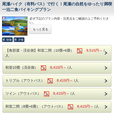
違った2種類の源泉を大浴場・露天風呂にてご堪能いただけ
尾瀬ハイク（有料バス）で行く！尾瀬の自然をゆったり満喫
ます。
一泊二食バイキングプラン
・本館大浴場
【営業時間】5:00～10:00/14:00～23:00
・別館大浴場
必ず下記のプラン内容・注意点をご確認の上ご予約くださ
【営業時間】 5:00～10:00/15:00～23:00
い。
・別館野天風呂・内湯
もっと見る
【営業時間】男性 15:00～23:00／女性 5:00～10:00
【老神温泉尾瀬ハイク】バスが運行！！
〇自然に抱かれた山楽荘の露天風呂〇
老神温泉内の各旅館ホテルから尾瀬の玄関口「鳩待峠」まで
本館の露天風呂は片品渓谷の流れを感じながら入浴でき
有料バスが運行されます！
朝食
夕食
秋は紅葉を冬は雪見をしながらの入浴にも風情があります。
こちらを利用して楽しく尾瀬の自然を楽しみましょう
【角部屋・渓谷側】和室二間（10畳+6畳）
■館内設備■
9,515円～
/
※本プランは尾瀬送迎の代金は含まれておりません。
・カラオケ
人
・卓球
下記のように尾瀬ハイクのバスを有料でご利用頂く為のプラ
・麻雀ルーム（手積み麻雀卓）
ンです。
無料でご利用いただける娯楽施設が盛りだくさん。
和室10畳（渓谷側）
8,415円～
/人
1、2、3、4いづれかの行程をお選び頂きお知らせくださ
楽しくホテルライフをお過ごしください。
い。
ご宿泊はスタンダードプラン 飲み放題・食べ放題プランと
■周辺観光案内■
なります。
トリプル（アウトバス）
8,415円～
/人
ホテルから片品渓谷が一望！
老神温泉名物朝市は、4月20日から11月20日まで毎朝6時よ
1・老神温泉⇒鳩待峠（片道）大人5,500円 小人2,750円
り開催。
※鳩待峠からのご利用も可能です。
ツイン（アウトバス）
8,415円～
/人
沼田インター近くの原田農園では一年中果物狩りを家族で・
カップルで
2・老神温泉⇔鳩待峠（往復）大人7,500円 小人3,750円
お楽しみ頂けます。
和室二間（8畳+6畳）（アウトバス）
8,415円～
/人
春の尾瀬は水芭蕉・夏にはニッコウキスゲ等数百種の植物が
3・老神温泉⇒鳩待峠⇒ＪＲ沼田駅 大人10,000円 小人5,000
群生しております。
円