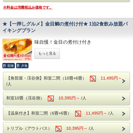
違った2種類の源泉を大浴場・露天風呂にて
※料金は消費税込み価格です。
ご堪能いただけます。
・本館大浴場
★【一押しグルメ】金目鯛の煮付け付★ 1泊2食飲み放題バ
【営業時間】5:00～10:00/14:00～23:00
イキングプラン
・別館大浴場
【営業時間】 5:00～10:00/15:00～23:00
味自慢！金目の煮付け付き
・別館野天風呂・内湯
もっと見る
【営業時間】男性 15:00～23:00／女性 5:00
群馬の魅力を味わい、ゆったりとくつろげる
～10:00
お夕食にもう一品！
朝食
夕食
〇自然に抱かれた山楽荘の露天風呂〇
別注料理『金目煮付け』付き!
本館の露天風呂は片品渓谷の流れを感じなが
数量限定のグレードアッププランが登場！！
【角部屋・渓谷側】和室二間（10畳+6畳）
11,495円～
/人
ら入浴でき
秋は紅葉を冬は雪見をしながらの入浴にも風
言わずと知れた深海魚『金目の煮付け』が
和室10畳（渓谷側）
10,395円～
/人
情があります。
おひとり様に１尾
■館内設備■
【温泉付き】和室二間（6畳+6畳）
この機会にぜひお召し上がりください。
11,495円～
/人
・カラオケ
・卓球
※別注料理の提供はお夕食時となります。
トリプル（アウトバス）
10,395円～
/人