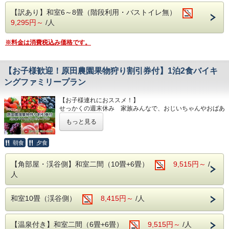
必要）
違った2種類の源泉を大浴場・露天風呂にて
【訳あり】和室6～8畳（階段利用・バストイレ無）
ご堪能いただけます。
9,295円～
/人
・本館大浴場
※料金は消費税込み価格です。
【営業時間】5:00～10:00/14:00～23:00
・別館大浴場
【営業時間】 5:00～10:00/15:00～23:00
【お子様歓迎！原田農園果物狩り割引券付】1泊2食バイキ
・別館野天風呂・内湯
ングファミリープラン
【営業時間】男性 15:00～23:00／女性 5:00
【お子様連れにおススメ！】
～10:00
せっかくの週末休み 家族みんなで、おじいちゃんやおばあ
〇自然に抱かれた山楽荘の露天風呂〇
ちゃんもみんな一緒に思い出を作りませんか？
もっと見る
本館の露天風呂は片品渓谷の流れを感じなが
当館からお車で約25分、原田農園でご使用いただける割引
ら入浴でき
券をセットでお渡しいたします。季節ごとに異なる旬の果物
朝食
夕食
をお楽しみいただける農園でございますので、家族みんなで
秋は紅葉を冬は雪見をしながらの入浴にも風
集めてみませんか？
【角部屋・渓谷側】和室二間（10畳+6畳）
9,515円～
/
情があります。
人
6月上旬～6月下旬
さくらんぼ
■館内設備■
6月下旬～8月上旬
ブルーベリー
和室10畳（渓谷側）
8,415円～
/人
・カラオケ
7月中旬～9月上旬
もも
・卓球
7月中旬～11月下旬
野菜
【温泉付き】和室二間（6畳+6畳）
9,515円～
/人
・麻雀ルーム（手積み麻雀卓）