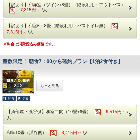
必要）
TEL：0278-22-3991
【訳あり】和洋室（ツイン+8畳）（階段利用・アウトバス）
7,315円～
/人
■お食事■
・お夕食は約50品目のバイキング!
ソフトドリンクはもちろん、アルコール類
【訳あり】和室6～8畳（階段利用・バストイレ無）
（生ビール・日本酒・サワー・焼酎など）も【飲み放題】
7,315円～
/人
・ご朝食は、和洋バイキング!
季節の食材を使った色とりどりのお料理を
お好きなだけお召し上がりください。
※料金は消費税込み価格です。
■温泉■
老神伝説残る歴史ある名湯!
室数限定！ 朝食7：00から確約プラン【1泊2食付き】
本館(弱アルカリ性単純泉)・別館(単純温泉)
違った2種類の源泉を大浴場・露天風呂にてご堪能いただけ
ます。
・本館大浴場
－－－－－－－－－－－－－－－－－－－－－－－－－－－
【営業時間】5:00～10:00/14:00～23:00
もっと見る
－－－－－－
・別館大浴場
【営業時間】 5:00～10:00/15:00～23:00
朝出発が早い！
朝食
夕食
・別館野天風呂・内湯
だけど到着が遅くて早い時間の
朝食が満席だった
…
【営業時間】男性 15:00～23:00／女性 5:00～10:00
そんなことがよくありませんか？
〇自然に抱かれた山楽荘の露天風呂〇
【角部屋・渓谷側】和室二間（10畳+6畳）
9,515円～
/
本館の露天風呂は片品渓谷の流れを感じながら入浴でき
人
ならばご提案です！本プランでご予約頂くと
秋は紅葉を冬は雪見をしながらの入浴にも風情があります。
自動的に当館の一番早い朝食時間7：00から
でご案内致しま
す。
■館内設備■
和室10畳（渓谷側）
8,415円～
/人
・カラオケ
※ 1日5部屋限定の特別プランです。
・卓球