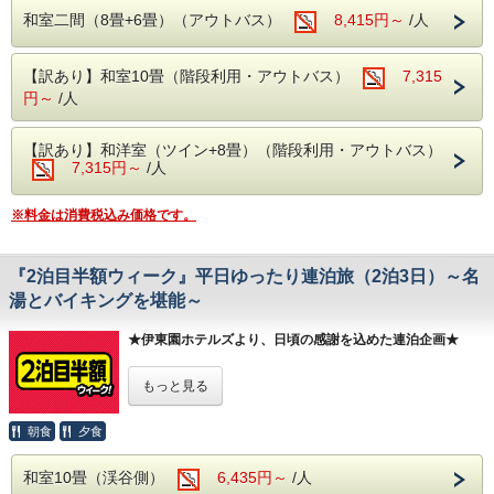
です。
等が必要りは乗り合いバス等が必要）
和室二間（8畳+6畳）（アウトバス）
8,415円～
/人
■本プランのポイント
---------------------------------------
1.お子様料金が圧倒的にお得！
【訳あり】和室10畳（階段利用・アウトバス）
7,315
≪アクセス≫
小学生・未就学児のお子様は、通常の子供料金からさらに
円～
/人
【各交通機関等での来館方法】別窓で開きます
半額
に！
≪山楽荘 周辺観光≫
【自然や歴史・アクビティ等】別窓で開きます
2.夕食バイキング食べ放題・アルコール飲み放題！
【訳あり】和洋室（ツイン+8畳）（階段利用・アウトバス）
≪デジタルホテルガイド≫
お子様に嬉しい和洋折衷
バイキング
が
食べ放題
！
7,315円～
/人
【こちらから表示】別窓で開きます
大人も大満足の
アルコール
が
飲み放題
！
ご家族全員でお楽しみいただけます。
---------------------------------------
※料金は消費税込み価格です。
3.ゆったり過ごせる秋の平日
混雑しがちな連休の中日や最終日付近の平日に設定。
人混みを避け、広々とした館内や温泉で
リラックスした時
『2泊目半額ウィーク』平日ゆったり連泊旅（2泊3日）～名
間
をお過ごしください。
湯とバイキングを堪能～
■対象宿泊日
2026年9月18日(金)、23日(水)〜25日(金)、27日(日)
★伊東園ホテルズより、日頃の感謝を込めた連泊企画★
■お食事
「温泉は1泊だけだともったいない」
もっと見る
【夕食】和洋中バイキング食べ放題＆アルコール飲み放題
「もっとゆっくり湯治気分を味わいたい」
【朝食】和洋バイキング食べ放題
そんなお客様の声にお応えして、2泊3日のご宿泊が
とってもお得な「2泊目半額ウィーク」開催！
朝食
夕食
■注意事項
※その他割引券、割引プランとの併用はできません。
対象期間内の2泊3日のご利用で、
2泊目の宿泊料金が半額
和室10畳（渓谷側）
6,435円～
/人
※本プランは、大人2名様以上を含む「1室3名様以上」での
に！