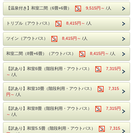
※ 本プランの内容はスタンダードプランに準じます。
・麻雀ルーム（手積み麻雀卓）
【温泉付き】和室二間（6畳+6畳）
9,515円～
/人
無料でご利用いただける娯楽施設が盛りだくさん。
楽しくホテルライフをお過ごしください。
★☆━━━━━━━━━━━━━━━
▽ お食事は多彩なバイキングスタイル！
■周辺観光案内■
トリプル（アウトバス）
8,415円～
/人
▽ お夕食時は生ビールなどアルコール類飲み放題！
ホテルから片品渓谷が一望！
▽ チェックアウトは11時！
老神温泉名物朝市は、4月20日から11月20日まで毎朝6時よ
▽ 館内施設の利用も無料！
り開催。
ツイン（アウトバス）
8,415円～
/人
▽ 異なる2源泉の温泉！
沼田インター近くの原田農園では一年中果物狩りを家族で・
━━━━━━━━━━━━━━━☆★
カップルで
お楽しみ頂けます。
和室二間（8畳+6畳）（アウトバス）
8,415円～
/人
春の尾瀬は水芭蕉・夏にはニッコウキスゲ等数百種の植物が
群生しております。
紅葉の見所はには【吹割りの滝】や【尾瀬】がおススメ！
【訳あり】和室6畳（階段利用・アウトバス）
7,315円
■お食事■
吹割りの滝は当館よりお車で約7分
・お夕食は約50品目のバイキング!
～
/人
尾瀬には当館よりお車で約30分（戸倉よりは乗り合いバス
ソフトドリンクはもちろん、アルコール類
等が必要りは乗り合いバス等が必要）
（生ビール・日本酒・サワー・焼酎など）も【飲み放題】
・ご朝食は、和洋バイキング!
【訳あり】和室10畳（階段利用・アウトバス）
7,315
-----------------------------------------------------------
季節の食材を使った色とりどりのお料理を
円～
/人
≪アクセス≫
お好きなだけお召し上がりください。
【各交通機関等での来館方法】別窓で開きま
■温泉■
【訳あり】和室8畳（階段利用・アウトバス）
7,315円
す
老神伝説残る歴史ある名湯!
～
/人
本館(弱アルカリ性単純泉)・別館(単純温泉)
≪山楽荘 周辺観光≫
違った2種類の源泉を大浴場・露天風呂にてご堪能いただけ
【自然や歴史・アクビティ等】別窓で開きま
ます。
【訳あり】和室5.5畳（階段利用・アウトバス）
7,315
・本館大浴場
す