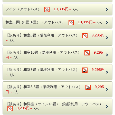
・麻雀ルーム（手積み麻雀卓）
※大人様1名に1尾つき、お子様は対象外とな
無料でご利用いただける娯楽施設が盛りだく
ります。
ツイン（アウトバス）
10,395円～
/人
さん。
追加のお申込みは
楽しくホテルライフをお過ごしください。
お電話もしくは宿泊当日チェックインの際
和室二間（8畳+6畳）（アウトバス）
10,395円～
/人
係員にお申し付けください。
■周辺観光案内■
【訳あり】和室6畳（階段利用・アウトバス）
9,295円
ホテルから片品渓谷が一望！
～
/人
老神温泉名物朝市は、4月20日から11月20日
■お食事■
まで毎朝6時より開催。
・お夕食は約50品目のバイキング!
【訳あり】和室10畳（階段利用・アウトバス）
9,295
沼田インター近くの原田農園では一年中果物
ソフトドリンクはもちろん、アルコール類
円～
/人
狩りを家族で・カップルで
（生ビール・日本酒・サワー・焼酎など）も
お楽しみ頂けます。
【飲み放題】
【訳あり】和室8畳（階段利用・アウトバス）
9,295円
～
/人
春の尾瀬は水芭蕉・夏にはニッコウキスゲ等
・ご朝食は、和洋バイキング!
数百種の植物が群生しております。
季節の食材を使った色とりどりのお料理を
【訳あり】和室5.5畳（階段利用・アウトバス）
9,295
紅葉の見所はには【吹割りの滝】や【尾瀬】
お好きなだけお召し上がりください。
円～
/人
がおススメ！
吹割りの滝は当館よりお車で約7分
■温泉■
【訳あり】和洋室（ツイン+8畳）（階段利用・アウトバス）
尾瀬には当館よりお車で約30分（戸倉よりは
老神伝説残る歴史ある名湯!
9,295円～
/人
乗り合いバス等が必要りは乗り合いバス等が
本館(弱アルカリ性単純泉)・別館(単純温泉)