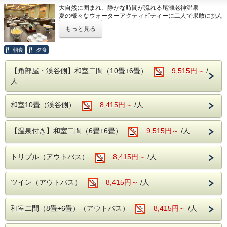
を！
大自然に囲まれ、静かな時間が流れる尾瀬老神温泉
お楽しみ頂けます。
夏の様々なウォーターアクティビティーに二人で果敢に挑ん
春の尾瀬は水芭蕉・夏にはニッコウキスゲ等
でみたり、冬のスキー場ではゲレンデマジックでより一層き
もっと見る
【周辺観光】絶景と味覚の宝庫
らめいて見えたり…
数百種の植物が群生しております。
カップルの大事な思い出作り、記念日お祝いにも最適です。
・吹割りの滝：車で約7分。東洋のナイアガ
紅葉の見所はには【吹割りの滝】や【尾瀬】
大切な人と二人っきりの空間で、一度だけの思い出を作って
朝食
夕食
ラは必見。
みませんか。
がおススメ！
・老神朝市：4/20～11/20の毎朝開催。地元
吹割りの滝は当館よりお車で約7分
【角部屋・渓谷側】和室二間（10畳+6畳）
9,515円～
/
自然に耳を傾けてゆったりとした時間を過ごしたい、いつま
人
の味に出会えます。
でも元気で健脚で！
尾瀬には当館よりお車で約30分（戸倉よりは
そんなシニア旅を山楽荘は応援いたします！
・尾瀬散策や原田農園にて一年中楽しめる果
乗り合いバス等が必要りは乗り合いバス等が
和室10畳（渓谷側）
8,415円～
/人
物狩りもおすすめ！
大切な2人だけの記念日に、昔懐かしきみんなでワイワイす
必要）
るのにもアリ！
お楽しみ方はお客様次第、お部屋でのんびりとお過ごしくだ
さい。
【温泉付き】和室二間（6畳+6畳）
9,515円～
/人
やっぱりこれが王道！！
トリプル（アウトバス）
8,415円～
/人
バイキング
様々な食材を利用した
（ばいきんぐ）！
サラダや揚げ物、デザートまで...！！！
お子様からおじいちゃんおばあちゃんまで！
ツイン（アウトバス）
8,415円～
/人
みなさまが楽しめるお食事を多数ご用意しております!(^^)!
アルコール飲み放題
そしてなんといっても
！！！
和室二間（8畳+6畳）（アウトバス）
8,415円～
/人
生ビール（アサヒスーパードライ）をはじめ焼酎、日本酒な
ど