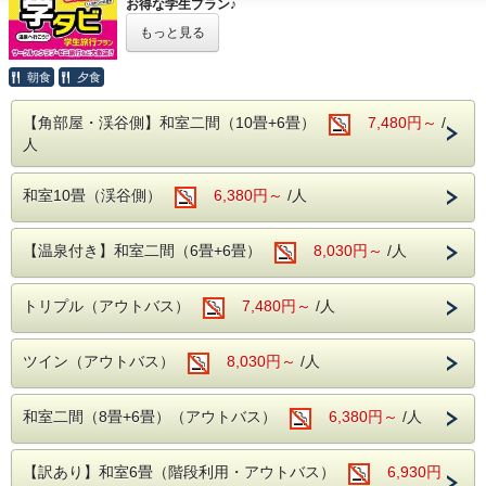
お得な学生プラン♪
さん。
ゼミ旅行＆サークル仲間で・・・ 卒業旅行で・・・
■お食事■
楽しくホテルライフをお過ごしください。
もっと見る
スキー＆スノボのウィンタースポーツでの拠点に！
人数が多いほどお得
・お夕食は約50品目のバイキング!
朝食
夕食
ソフトドリンクはもちろん、アルコール類
■周辺観光案内■
-----------------------------------
本プランは宿泊料金が
（生ビール・日本酒・サワー・焼酎など）も
ホテルから片品渓谷が一望！
【角部屋・渓谷側】和室二間（10畳+6畳）
7,480円～
/
★2名1室で、一人当たり本体価格より500円引き★
【飲み放題】
老神温泉名物朝市は、4月20日から11月20日
人
★3名1室で、一人当たり本体価格より1,000円引き★
★4名1室で、一人当たり本体価格より1,500円引き★
・ご朝食は、和洋バイキング!
まで毎朝6時より開催。
と、とってもおトクなプランです。
季節の食材を使った色とりどりのお料理を
沼田インター近くの原田農園では一年中果物
和室10畳（渓谷側）
6,380円～
/人
※割引金額は全て税別表記です。
お好きなだけお召し上がりください。
狩りを家族で・カップルで
------------------------------------
お楽しみ頂けます。
【温泉付き】和室二間（6畳+6畳）
8,030円～
/人
※宿泊条件については下記のご予約にあたっての注意事項を
■温泉■
春の尾瀬は水芭蕉・夏にはニッコウキスゲ等
ご確認ください。
老神伝説残る歴史ある名湯!
数百種の植物が群生しております。
トリプル（アウトバス）
7,480円～
/人
本館(弱アルカリ性単純泉)・別館(単純温泉)
紅葉の見所はには【吹割りの滝】や【尾瀬】
【予約にあたっての注意事項】
違った2種類の源泉を大浴場・露天風呂にて
がおススメ！
※土曜は除外となります。
ツイン（アウトバス）
8,030円～
/人
※各種割引券や割引プラン、キャンペーン等との併用はでき
ご堪能いただけます。
吹割りの滝は当館よりお車で約7分
かねます。
・本館大浴場
尾瀬には当館よりお車で約30分（戸倉よりは
※学生のグループ限定となります。
和室二間（8畳+6畳）（アウトバス）
6,380円～
/人
※中学生・高校生はプラン対象外となります。
【営業時間】5:00～10:00/14:00～23:00
乗り合いバス等が必要りは乗り合いバス等が
※チェックイン時に学生証をご提示ください。
・別館大浴場
必要）
※未成年の方の飲酒・喫煙は固くお断り致します。
【訳あり】和室6畳（階段利用・アウトバス）
6,930円
※ご宿泊予定日までに学生証を所属校へ返却される予定の方
【営業時間】 5:00～10:00/15:00～23:00