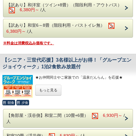
カップルで
【訳あり】和洋室（ツイン+8畳）（階段利用・アウトバス）
通常のバイキングプランの料金となります
お楽しみ頂けます。
6,380円～
/人
春の尾瀬は水芭蕉・夏にはニッコウキスゲ等数百種の植物が
ので、ご注意ください。
群生しております。
紅葉の見所はには【吹割りの滝】や【尾瀬】がおススメ！
【訳あり】和室6～8畳（階段利用・バストイレ無）
吹割りの滝は当館よりお車で約7分
6,380円～
/人
尾瀬には当館よりお車で約30分（戸倉よりは乗り合いバス
等が必要りは乗り合いバス等が必要）
■お食事■
※料金は消費税込み価格です。
・お夕食は約50品目のバイキング!
-----------------------------------------
ソフトドリンクはもちろん、アルコール類
≪アクセス≫
【シニア・三世代応援】3名様以上がお得！「グループエン
https://www.itoenhotel.com/sanraku/access/
（生ビール・日本酒・サワー・焼酎など）も
ジョイウィーク」1泊2食飲み放題付
≪山楽荘 周辺観光≫
【飲み放題】
https://www.itoenhotel.com/sanraku/sightseeing/
≪デジタルホテルガイド≫
・ご朝食は、和洋バイキング!
★お仲間同士やご家族での「温泉だんらん」を応援★
https://www.itoenhotel.com/hotel_guide/
季節の食材を使った色とりどりのお料理を
-----------------------------------------
「久しぶりに友人たちと集まって温泉へ行きたい」
もっと見る
お好きなだけお召し上がりください。
「三世代そろって賑やかに旅を楽しみたい」
そんなお客様へ、3名様以上でのご宿泊がとってもおトクに
なる
朝食
夕食
■温泉■
「グループエンジョイウィーク」を開催いたします！
老神伝説残る歴史ある名湯!
【角部屋・渓谷側】和室二間（10畳+6畳）
6,930円～
/
ひと部屋あたりのご人数が増えれば増えるほど、お一人様あ
本館(弱アルカリ性単純泉)・別館(単純温泉)
人
たりの宿泊料金がお安くなります。広めのお部屋でゆったり
と、大切な方々との絆を深めるひとときをお過ごしくださ
違った2種類の源泉を大浴場・露天風呂にて
い。
和室10畳（渓谷側）
ご堪能いただけます。
5,830円～
/人
－－－－－－－－－－－－－－－－－－－－－－－－－－－