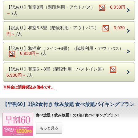
す
■周辺観光案内■
【訳あり】和室8畳（階段利用・アウトバス）
6,930円
≪山楽荘 周辺観光≫
ホテルから片品渓谷が一望！
～
/人
■お食事■
老神温泉名物朝市は、4月20日から11月20日まで毎朝6時よ
【自然や歴史・アクビティ等】別窓で開きま
・お夕食は約50品目のバイキング!
り開催。
す
沼田インター近くの原田農園では一年中果物狩りを家族で・
【訳あり】和室5.5畳（階段利用・アウトバス）
6,930
ソフトドリンクはもちろん、アルコール類
カップルで
≪デジタルホテルガイド≫
円～
/人
（生ビール・日本酒・サワー・焼酎など）も
お楽しみ頂けます。
【こちらから表示】別窓で開きます
春の尾瀬は水芭蕉・夏にはニッコウキスゲ等数百種の植物が
【飲み放題】
群生しております。
【訳あり】和洋室（ツイン+8畳）（階段利用・アウトバス）
・ご朝食は、和洋バイキング!
紅葉の見所はには【吹割りの滝】や【尾瀬】がおススメ！
6,930円～
/人
---------------------------------------
吹割りの滝は当館よりお車で約7分
季節の食材を使った色とりどりのお料理を
尾瀬には当館よりお車で約30分（戸倉よりは乗り合いバス
お好きなだけお召し上がりください。
等が必要りは乗り合いバス等が必要）
【訳あり】和室6～8畳（階段利用・バストイレ無）
6,930円～
/人
■温泉■
※料金は消費税込み価格です。
老神伝説残る歴史ある名湯!
本館(弱アルカリ性単純泉)・別館(単純温泉)
違った2種類の源泉を大浴場・露天風呂にて
【早割60】1泊2食付き 飲み放題 食べ放題バイキングプラン
ご堪能いただけます。
食べ放題！飲み放題！の1泊2食バイキングプラン♪
・本館大浴場
【営業時間】5:00～10:00/14:00～23:00
ご宿泊予定日より60日以上前のご予約で、
もっと見る
お一人様あたり本体価格より1,000円割引き、おトクにお泊
・別館大浴場
りいただけます