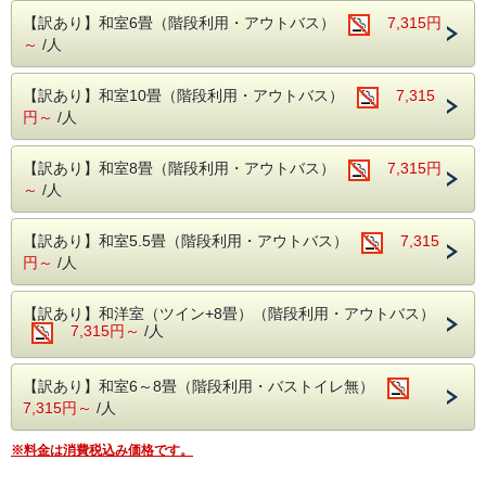
紅葉の見所はには【吹割りの滝】や【尾瀬】がおススメ！
【訳あり】和室6畳（階段利用・アウトバス）
7,315円
吹割りの滝は当館よりお車で約7分
4・老神温泉⇒鳩待峠⇒ＪＲ上毛高原駅 大人11,000円 小人
尾瀬には当館よりお車で約30分（戸倉よりは乗り合いバス
～
/人
5,500円
等が必要りは乗り合いバス等が必要）
※お弁当がご入用の方は、ご希望により途中コンビニに寄り
プランに迷ったらぜひこちらの飲み放題つきバイキングプラ
【訳あり】和室10畳（階段利用・アウトバス）
7,315
個人で購入
ンより
ドライバーへお申し付けください。
円～
/人
ご予約くださいませ！
------ 運行行程 ----------------------
(往路)
【訳あり】和室8畳（階段利用・アウトバス）
7,315円
-----------------------------------------------------------
老神温泉（ホテル前）8:40発 ⇒ 鳩待峠
～
/人
≪アクセス≫
(復路)
鳩待峠（乗降駐車場指定場所） 16：00発 ⇒ 老神温泉 ⇒ Ｊ
【各交通機関等での来館方法】別窓で開きま
Ｒ沼田駅 ⇒ 上毛高原駅
【訳あり】和室5.5畳（階段利用・アウトバス）
7,315
す
*10分前には集合をお願いします
円～
/人
---------------------------------------
≪山楽荘 周辺観光≫
【自然や歴史・アクビティ等】別窓で開きま
//////重要な注意点/////
【訳あり】和洋室（ツイン+8畳）（階段利用・アウトバス）
〇 小人は小学生以下となります。
す
7,315円～
/人
〇 バス料金等は当日乗車時に乗務員にお支払いください。
≪デジタルホテルガイド≫
〇 2日前からのキャンセルの場合は キャンセル料が100％と
なります。
【こちらから表示】別窓で開きます
【訳あり】和室6～8畳（階段利用・バストイレ無）
〇 バスの予約はホテルから行うため、事前に必ず行程をお
7,315円～
/人
知らせください。（お知らせがない場合は予約できません）
予約内容確認のためお電話させていただく場合がございま
-----------------------------------------------------------
す。
※料金は消費税込み価格です。
〇 発車時間等は状況によって変わりますので余裕をもって
行動してください。