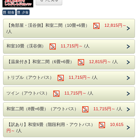
（生ビール・日本酒・サワー・焼酎など）も
いつもの王道バイキングにプラスして、特別な一皿を。
・別館野天風呂・内湯
今年の夏は、群馬県内で肥育されるブランド黒毛和牛の中で
【飲み放題】
【営業時間】男性 15:00～23:00／女性
もトップクラスの品質を誇る【厳選上州和牛のしゃぶしゃ
朝食
夕食
・ご朝食は、和洋バイキング!
ぶ】を別注料理としてセットにした、特別なグルメプランを
5:00～10:00
ご用意いたしました！
季節の食材を使った色とりどりのお料理を
〇自然に抱かれた山楽荘の露天風呂〇
【角部屋・渓谷側】和室二間（10畳+6畳）
12,815円～
お好きなだけお召し上がりください。
/人
豊かな大自然と名湯に癒やされた後は、極上の群馬の味覚を
本館の露天風呂は片品渓谷の流れを感じなが
心ゆくまでお楽しみください。
ら入浴でき
■温泉■
和室10畳（渓谷側）
11,715円～
/人
■ 【夏の特別別注】厳選上州和牛のしゃぶしゃぶ
秋は紅葉を冬は雪見をしながらの入浴にも風
大人1名様につき1皿、贅沢なしゃぶしゃぶをご用意いたし
老神伝説残る歴史ある名湯!
情があります。
ます。
本館(弱アルカリ性単純泉)・別館(単純温泉)
【温泉付き】和室二間（6畳+6畳）
12,815円～
/人
伝統のブランド「厳選上州和牛」とは？
違った2種類の源泉を大浴場・露天風呂にて
■館内設備■
群馬県が誇る黒毛和牛「上州和牛」の中で、肉質等級4等級
ご堪能いただけます。
以上の特に優れたものだけに認定される最高峰の称号です。
・カラオケ
トリプル（アウトバス）
11,715円～
/人
1頭ごとに証明書が発行されるそのお肉は、見事なサシ（霜
・本館大浴場
・卓球
降り）が入り、口に入れた瞬間とろけるような舌触りと、深
【営業時間】5:00～10:00/14:00～23:00
みのある豊かな旨味が広がります。
・麻雀ルーム（手積み麻雀卓）
ツイン（アウトバス）
11,715円～
/人
・別館大浴場
無料でご利用いただける娯楽施設が盛りだく
販売期間
【営業時間】 5:00～10:00/15:00～23:00
2026年6月14日(日)～2026年8月31日(月)
さん。
和室二間（8畳+6畳）（アウトバス）
11,715円～
/人
・別館野天風呂・内湯
楽しくホテルライフをお過ごしください。
※別注料理の提供はお夕食時となります。
【営業時間】男性 15:00～23:00／女性 5:00
※大人様のご人数分のみご提供させていただきます。
【訳あり】和室6畳（階段利用・アウトバス）
10,615
追加のお申込みはお電話もしくは宿泊当日の
～10:00
■周辺観光案内■
チェックインの際係員にお申し付けください。
円～
/人
〇自然に抱かれた山楽荘の露天風呂〇
ホテルから片品渓谷が一望！