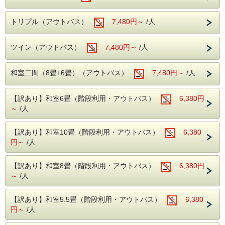
12月06日～12月11日
■温泉■
トリプル（アウトバス）
7,480円～
/人
老神伝説残る歴史ある名湯!
本館(弱アルカリ性単純泉)・別館(単純温泉)
〓〓〓〓〓〓〓〓〓〓〓〓〓〓〓〓〓
違った2種類の源泉を大浴場・露天風呂にてご堪能いただけ
ます。
ツイン（アウトバス）
7,480円～
/人
・本館大浴場
伊東園ホテルズは地元・群馬県を応援しま
【営業時間】5:00～10:00/14:00～23:00
す！！
・別館大浴場
和室二間（8畳+6畳）（アウトバス）
7,480円～
/人
【営業時間】 5:00～10:00/15:00～23:00
たまにはオトクな料金で、ゆったり温泉でお
・別館野天風呂・内湯
寛ぎいただくのはいかがですか？
【営業時間】男性 15:00～23:00／女性 5:00～10:00
【訳あり】和室6畳（階段利用・アウトバス）
6,380円
〇自然に抱かれた山楽荘の露天風呂〇
期間限定のプランです,
～
/人
本館の露天風呂は片品渓谷の流れを感じながら入浴でき
このチャンスをお見逃しなく。
秋は紅葉を冬は雪見をしながらの入浴にも風情があります。
【訳あり】和室10畳（階段利用・アウトバス）
6,380
■館内設備■
【注意事項】
円～
/人
・カラオケ
・卓球
※群馬県にお住まいの方限定のプランとなり
・麻雀ルーム（手積み麻雀卓）
ます。
【訳あり】和室8畳（階段利用・アウトバス）
6,380円
無料でご利用いただける娯楽施設が盛りだくさん。
楽しくホテルライフをお過ごしください。
～
/人
チェックイン時に代表者の方は免許証や保
険証などご住所が
■周辺観光案内■
【訳あり】和室5.5畳（階段利用・アウトバス）
ホテルから片品渓谷が一望！
6,380
証明できるものをご提示ください。
老神温泉名物朝市は、4月20日から11月20日まで毎朝6時よ
円～
/人
※ご宿泊される方の中に群馬県にお住まいの
り開催。
沼田インター近くの原田農園では一年中果物狩りを家族で・
方がいらっしゃらない場合、