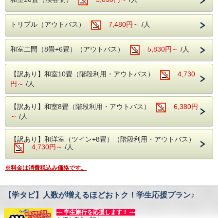
－－－－－－
・本館大浴場
【営業時間】5:00～10:00/14:00～23:00
1室3名利用 本体価格より 1,000円引き
トリプル（アウトバス）
7,480円～
/人
1室4名利用 本体価格より 1,500円引き
・別館大浴場
1室5名利用以上 本体価格より 2,500円引き
【営業時間】 5:00～10:00/15:00～23:00
和室二間（8畳+6畳）（アウトバス）
5,830円～
/人
ひと部屋あたりのご人数が増えれば増えるほどおトク☆
・別館野天風呂・内湯
ぜひ、この機会にグループ旅行へお越しくださいませ！
【営業時間】男性 15:00～23:00／女性 5:00
【訳あり】和室10畳（階段利用・アウトバス）
4,730
※各種ご優待券等の併用は出来ません。
～10:00
円～
/人
〇自然に抱かれた山楽荘の露天風呂〇
＝＝＝＝対象期間＝＝＝＝
【2026年】
本館の露天風呂は片品渓谷の流れを感じなが
【訳あり】和室8畳（階段利用・アウトバス）
6,380円
08月30日 ～ 09月04日
～
/人
ら入浴でき
09月27日 ～ 10月02日
11月08日 ～ 11月13日
秋は紅葉を冬は雪見をしながらの入浴にも風
11月29日 ～ 12月04日
【訳あり】和洋室（ツイン+8畳）（階段利用・アウトバス）
情があります。
★☆━━━━━━━━━━━━━━
4,730円～
/人
▽お食事は多彩なバイキングスタイル！
▽ご夕食時は生ビールなどアルコール類飲み放題！
■館内設備■
※料金は消費税込み価格です。
▽チェックアウトは11時！
・カラオケ
▽自然の景色に囲まれた大浴場と露天風呂をお楽しみいただ
けます。
・卓球
━━━━━━━━━━━━━━━☆★
【学タビ】人数が増えるほどおトク！学生応援プラン♪
・麻雀ルーム（手積み麻雀卓）
無料でご利用いただける娯楽施設が盛りだく
--- 学生旅行を応援します！ ---