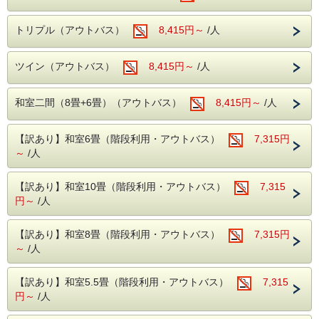
8月下旬～12月上旬
りんご
無料でご利用いただける娯楽施設が盛りだく
8月下旬～10月中旬
ぶどう
トリプル（アウトバス）
8,415円～
/人
さん。
12月上旬～5月下旬
いちご
楽しくホテルライフをお過ごしください。
1年中（通年）
きのこ
ツイン（アウトバス）
8,415円～
/人
※あくまでも目安となりますので、詳しくは原田農園にお問
■周辺観光案内■
い合わせくださいませ。
ホテルから片品渓谷が一望！
和室二間（8畳+6畳）（アウトバス）
8,415円～
/人
老神温泉名物朝市は、4月20日から11月20日
そしてもちろんお食事も旅の楽しみですよ
まで毎朝6時より開催。
ね！バイキング形式なので約50種類の中から
【訳あり】和室6畳（階段利用・アウトバス）
7,315円
沼田インター近くの原田農園では一年中果物
～
/人
お好きなものをお好きなだけお選びいただけ
狩りを家族で・カップルで
ます。ソフトドリンクやアルコールドリンク
お楽しみ頂けます。
【訳あり】和室10畳（階段利用・アウトバス）
7,315
も飲み放題！表示金額に含まれている(原田
円～
/人
春の尾瀬は水芭蕉・夏にはニッコウキスゲ等
農園1割引券付きで入場料は農園にて精算と
数百種の植物が群生しております。
なります、予約はお客様ご自身でお願い致し
【訳あり】和室8畳（階段利用・アウトバス）
7,315円
紅葉の見所はには【吹割りの滝】や【尾瀬】
ます)為、料金の心配はありません。思う存
～
/人
がおススメ！
分お楽しみくださいませ。
吹割りの滝は当館よりお車で約7分
【訳あり】和室5.5畳（階段利用・アウトバス）
7,315
尾瀬には当館よりお車で約30分（戸倉よりは
果実の里 原田農園(
公式サイト
)
円～
/人
乗り合いバス等が必要りは乗り合いバス等が
〒378-0002 群馬県沼田市横塚町1294