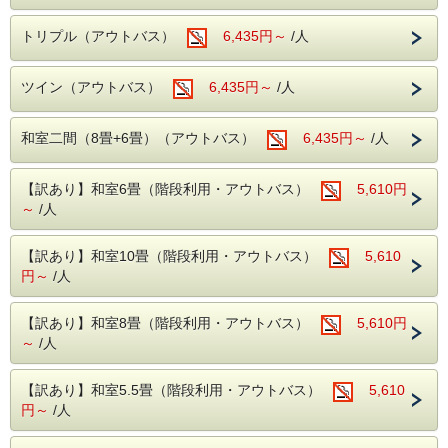
ご利用に限ります。
平日の落ち着いた温泉街で、心ゆくまでリラックスした時間
※表示されているお子様料金は、すでに割引適用後の価格と
をお過ごしください。
なっております。
トリプル（アウトバス）
6,435円～
/人
※各日、室数限定となります。お早めにご予約ください。
※システムの仕様上、割引後の金額を2日間に分けて表示し
ております。
この機会にぜひともお越しくださいませ。
表記の金額から割引はされません。
ツイン（アウトバス）
6,435円～
/人
■お食事■
例)
・お夕食は約50品目のバイキング!
1泊目7,800円(消費税込8,580円)、2泊目3,900円(消費税込
和室二間（8畳+6畳）（アウトバス）
6,435円～
/人
ソフトドリンクはもちろん、アルコール類
4,290円)
（生ビール・日本酒・サワー・焼酎など）も【飲み放題】
2泊合計11,700円(消費税込12,870円)を2日間に分けて
・ご朝食は、和洋バイキング!
表示金額は「1泊あたり5,850円(消費税込6,435円)」となり
【訳あり】和室6畳（階段利用・アウトバス）
5,610円
季節の食材を使った色とりどりのお料理を
ます。
～
/人
お好きなだけお召し上がりください。
連泊するならこのプランが断然お得！！
■温泉■
老神伝説残る歴史ある名湯！
【訳あり】和室10畳（階段利用・アウトバス）
5,610
老神伝説残る歴史ある名湯!
自然の景色に囲まれた大浴場と露天風呂をお楽しみいただけ
本館(弱アルカリ性単純泉)・別館(単純温泉)
円～
/人
ます。
違った2種類の源泉を大浴場・露天風呂にてご堪能いただけ
お食事は、多彩なバイキングスタイル♪
ます。
ご夕食時は生ビールなどアルコール類も飲み放題！
【訳あり】和室8畳（階段利用・アウトバス）
・本館大浴場
5,610円
飲んで、食べて、温泉でゆったりしてみませんか♪
【営業時間】5:00～10:00/14:00～23:00
～
/人
・別館大浴場
【営業時間】 5:00～10:00/15:00～23:00
------------ 対象期間 -------------
・別館野天風呂・内湯
【訳あり】和室5.5畳（階段利用・アウトバス）
5,610
【営業時間】男性 15:00～23:00／女性 5:00～10:00
2026年
円～
/人
〇自然に抱かれた山楽荘の露天風呂〇
08月23日 ～ 08月28日
本館の露天風呂は片品渓谷の流れを感じながら入浴でき
09月06日 ～ 09月11日