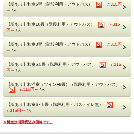
飲み放題でお楽しみいただけます！
【訳あり】和室6畳（階段利用・アウトバス）
7,315円
飲み過ぎにはお気を付けくださいませ...
～
/人
老神に来たなら食べて、飲んで、温泉で癒されてください♪
食べ過ぎちゃっても！
【訳あり】和室10畳（階段利用・アウトバス）
7,315
飲み過ぎちゃっても！！
円～
/人
飲み放題つきバイキング
ですから追加料金はござい
ません！！！
【訳あり】和室8畳（階段利用・アウトバス）
7,315円
渓谷パノラマが一望でき、ゆったり過ごしたいシニア層のご
～
/人
滞在に角部屋 和室二間が特におススメです。
老神の温泉でゆっくりと日頃の疲れを癒してください…♪
【訳あり】和室5.5畳（階段利用・アウトバス）
7,315
円～
/人
■お食事■
【訳あり】和洋室（ツイン+8畳）（階段利用・アウトバス）
・お夕食は約50品目のバイキング!
7,315円～
/人
ソフトドリンクはもちろん、アルコール類
（生ビール・日本酒・サワー・焼酎など）も【飲み放題】
・ご朝食は、和洋バイキング!
【訳あり】和室6～8畳（階段利用・バストイレ無）
季節の食材を使った色とりどりのお料理を
7,315円～
/人
お好きなだけお召し上がりください。
■温泉■
※料金は消費税込み価格です。
老神伝説残る歴史ある名湯!
本館(弱アルカリ性単純泉)・別館(単純温泉)