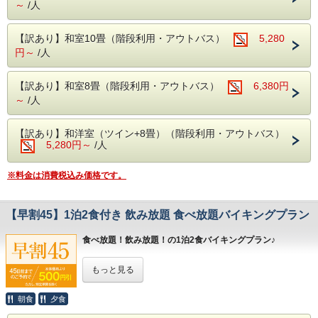
は、
～
/人
・別館野天風呂・内湯
事前に学生証の顔写真と在学証明となるページのコピーを
ご持参ください。
【営業時間】男性 15:00～23:00／女性 5:00
---------------------------------------
※顔写真のない学生証をお持ちの場合は 学生証と同じお名
【訳あり】和室10畳（階段利用・アウトバス）
5,280
～10:00
前が記載されている
円～
/人
下記のいずれかをお持ちください。
〇自然に抱かれた山楽荘の露天風呂〇
≪アクセス≫
・パスポート（顔写真ページのコピーでも可）
本館の露天風呂は片品渓谷の流れを感じなが
【各交通機関等での来館方法】別窓で開きま
・運転免許証 ・クレジットカード
【訳あり】和室8畳（階段利用・アウトバス）
6,380円
・住民基本台帳カード等、公的に身分証と認められるもの
ら入浴でき
す
～
/人
※未成年グループのご宿泊は、保護者の方の同意書を事前に
秋は紅葉を冬は雪見をしながらの入浴にも風
≪山楽荘 周辺観光≫
ホテルまで郵送また
はFAXにてご提出ください。
情があります。
【自然や歴史・アクビティ等】別窓で開きま
【訳あり】和洋室（ツイン+8畳）（階段利用・アウトバス）
・同意書は公式ホームページ最下段のリンクよりダウンロー
5,280円～
/人
す
ドできます。
■館内設備■
≪デジタルホテルガイド≫
同意書のダウンロード
※料金は消費税込み価格です。
・カラオケ
【こちらから表示】別窓で開きます
◇お部屋は片品渓谷側の和室をご用意！
眼下に片品川を望む雄大な片品渓谷をご覧頂けます♪
・卓球
片品渓谷の渓谷美を眺めながら広いお部屋でみんなで思い出
【早割45】1泊2食付き 飲み放題 食べ放題バイキングプラン
・麻雀ルーム（手積み麻雀卓）
---------------------------------------
作り♪
無料でご利用いただける娯楽施設が盛りだく
食べ放題！飲み放題！の1泊2食バイキングプラン♪
◇周辺観光
さん。
・東洋のナイアガラ「吹割りの滝」までお車で約10分。
ご宿泊予定日より45日以上前のご予約で、
・果物狩り農園「原田農園」までお車で約20分。
楽しくホテルライフをお過ごしください。
もっと見る
・「日光白根山ロープウェイ」までお車で約30分。
お一人様あたり本体価格より500円おトクにお泊り
・「道の駅川場田園プラザ」までお車で約20分。
いただけます
■周辺観光案内■
朝食
夕食
■お食事■
本プランは通常プランとキャンセルポリシーが異な
ホテルから片品渓谷が一望！