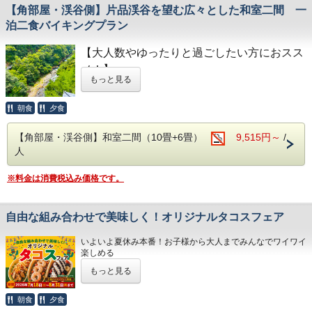
【角部屋・渓谷側】片品渓谷を望む広々とした和室二間 一
泊二食バイキングプラン
【大人数やゆったりと過ごしたい方におスス
メ！】
もっと見る
片品渓谷を望む広々とした和室二間のお部屋
です。
朝食
夕食
広いお部屋でのんびりと片品渓谷を眺めなが
ら過ごしたい方や、
【角部屋・渓谷側】和室二間（10畳+6畳）
9,515円～
/
人
大人数で旅行するなら同じお部屋でワイワイ
過ごしたいですよね！
※料金は消費税込み価格です。
そんなお客様におすすめのお部屋です。
お部屋の中で世帯毎や男女別など分けること
自由な組み合わせで美味しく！オリジナルタコスフェア
も可能！
持ち込みのカードゲームやおもちゃなどを広
いよいよ夏休み本番！お子様から大人までみんなでワイワイ
げて、大切な旅行時間を快適に過ごしましょ
楽しめる
【
オリジナルタコスフェア
】
を期間限定で開催いたし
う！
もっと見る
ます！
今年の夏のテーマは「体験型バイキング」！
朝食
夕食
【当館のおすすめポイント！】
ただ食べるだけでなく、好きな具材を選んで、自分で包ん