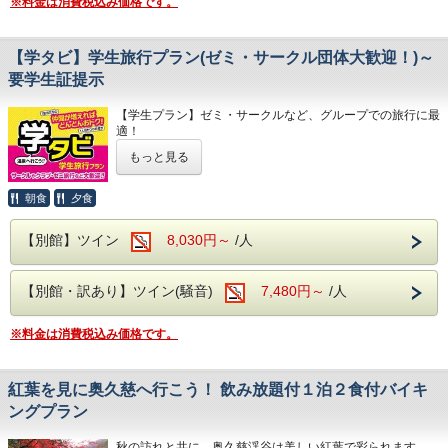
※料金は消費税込み価格です。
10月12日（月）～ 10月16日（金）
4月中旬には桜、下旬から5月中旬に掛けては新緑が望めま
11月23日（月）～ 11月27日（金）
※近隣に、コンビニエンスストアがございます。
す
12月06日（日）～ 12月11日（金）
館内には、コインランドリーやカップ麺の自動販売機がご
近隣には日本三名瀑の【袋田の滝】や滝の裏側がのぞける
【注意事項】
【学タビ】学生旅行プラン(ゼミ・サークル団体大歓迎！)～
ざいます。
【月待の滝】、
※茨城県にお住まいの方限定のプランとなります。
要学生証提示
ノスタルジックな佇まいから、数々のドラマや映画のロケ地
チェックイン時に代表者の方は免許証や保険証など
になっている
ご住所が証明できるものをご提示ください。
【旧上岡小学校】など名所も数多くございます。
【学生プラン】ゼミ・サークルなど、グループでの旅行に最
適！
※ご宿泊される方の中に県にお住まいの方がいらっしゃらな
大浴場は【大子温泉】となり、
人数が増えるとお得な料金設定で【特別価格】の宿泊プラン
い場合
もっと見る
古くから美人の湯とされた肌を滑らかにする、
を
通常のバイキングプランの料金となりますので、ご注意く
PH8.75ナトリウム-硫酸塩・塩化物温泉です！
ご用意いたしました。
ださい。
ヌメヌメ感を体験してください。
気の合う仲間と一緒に思い出作りはいかがですか？
朝食
夕食
※本プランと各種優待券等の併用は出来ませんので、
勿論、お部屋に飲み物やお菓子の持ち込み自由です！
予めご了承ください。
お食事は
大人数になればなるほどお得になるプランですので、
奥久慈館は
夕食・朝食共に
【別館】ツイン
8,030円～
/人
皆さまお誘い併せの上お申し込み下さい！
袋田の滝をはじめ、久慈川沿いの風光明媚な環境です。
和洋中の厳選した様々な料理を
【割引額】お一人様あたり・本体価格より
4月中旬には桜、下旬から5月中旬に掛けては新緑が望めま
お好きなものをお好きなだけ、お召し上がりがりいただける
1室2名様ご利用で： 500円割引
す
ビュッフェスタイルとなります。
【別館・訳あり】ツイン(騒音)
7,480円～
/人
1室3名様ご利用で：1000円割引
近隣には日本三名瀑の【袋田の滝】や滝の裏側がのぞける
さらに夕食時はソフトドリンクだけでなく、
1室4名様ご利用で：1500円割引
【月待の滝】、
サワー、ハイボールなどの定番のアルコール類
1室5名様ご利用で：2000円割引
ノスタルジックな佇まいから、数々のドラマや映画のロケ地
※料金は消費税込み価格です。
さらに、さらに
※1室6名様以上ご利用の場合も2000円割引となります。
になっている
生ビールや日本酒の地酒までが飲み放題となりセットでお楽
【除外日】
【旧上岡小学校】など名所も数多くございます。
しみいただけます！
・トップシーズン（年末年始・お盆期間・GW・その他連休
お食事は夕食・朝食共に和洋中の厳選した様々な料理を、
等）
紅葉を見に奥久慈へ行こう！ 飲み放題付１泊２食付バイキ
お好きなものをお好きなだけお召し上がりがりいただける
※近隣に、コンビニエンスストアがございます。
・繁忙期の一部日程
ビュッフェスタイルとなります。
ングプラン
館内には、コインランドリーやカップ麺の自動販売機がご
※詳しくは本プランのカレンダーをご確認ください。
さらに、
ざいます。
【本プランご注意事項】
生ビールや日本酒の地酒までが飲み放題となり、
秋の訪れと共に、奥久慈渓谷は美しい紅葉で彩られます。