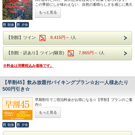
※全員が学生のグループに限ります。
セットでお楽しみいただけます！
この季節にしか味わえない、自然の素晴らしさを感じに奥久
※チェックイン時に学生証をご提示ください。
大浴場は【大子温泉】となり、
慈へ訪れてはいかがでしょうか！
※20歳未満の方の飲酒・喫煙は固くお断りいたします。
古くから美人の湯とされた肌を滑らかにする、
もっと見る
※中学生・高校生はプラン対象外となります。
PH8.75ナトリウム-硫酸塩・塩化物温泉です！
紅葉が見頃の時期には、周辺の名所を訪れるのも楽しみの一
※ご宿泊予定日までに学生証を所属校へ返却される予定の方
ヌメヌメ感を体験してください。
つですよね。
朝食
夕食
は、
事前に学生証の顔写真と在学証明となるページのコピーを
ぜひ！絶景スポットに行ってみませんか！！
ご持参ください。
【別館】ツイン
8,415円～
/人
※顔写真のない学生証をお持ちの場合は 学生証と同じお名
【紅葉スポット】
前が記載されている
下記のいずれかをお持ちください。
【別館・訳あり】ツイン(騒音)
7,865円～
/人
袋田の滝・・・ホテルから車で約15分
・マイナンバーカード・運転免許証
永源寺・・・・ホテルから車で約10分
・クレジットカード・パスポート（顔写真のコピーでも
月待の滝・・・ホテルから車で約15分
可）・その他、
公的に身分証と認められるもの
※料金は消費税込み価格です。
花貫渓谷・・・ホテルから車で約50分
※未成年グループのご宿泊は、保護者の方の同意書を事前に
竜神峡・・・・ホテルから車で約40分
ホテルまでご提出ください。
・同意書は公式ホームページ最下段のリンクよりダウンロー
道中にも、田舎ならではの風景が広がり、心が安らぎます。
【早割45】飲み放題付バイキングプラン☆お一人様あたり
ドできます。
お好きな紅葉スポットを探しながら、秋の散策をお楽しみく
奥久慈館は、
袋田の滝をはじめ、久慈川沿いの風光明媚な環
500円引き☆
ださい。
境です。
4月中旬には桜、下旬から5月中旬に掛けては新緑が望めま
早期割引でご宿泊料金がお得になる☆【早割】プランのご案
※紅葉の時期は例年11月初旬～中旬ですが、
す。
内☆
天候などにより見頃が変わる場合もありますので、
近隣には日本三名瀑の【袋田の滝】や滝の裏側がのぞける
ご理解のほどお願いいたします。
【月待の滝】、
もっと見る
ご宿泊予定日より45日以上前のご予約で、
ノスタルジックな佇まいから、数々のドラマや映画のロケ地
なんとお一人様あたり500円もお安くお泊りいただけます
になっている
【旧上岡小学校】など名所も数多くございま
♪♪♪
朝食
夕食
紅葉を楽しんだ後は、当ホテル奥久慈館へ！
す。
疲れた体をリフレッシュ！！
大浴場は【大子温泉】となり、
古くから美人の湯とされた肌
温泉につかり、露天風呂から見える紅葉も何とも言えない！