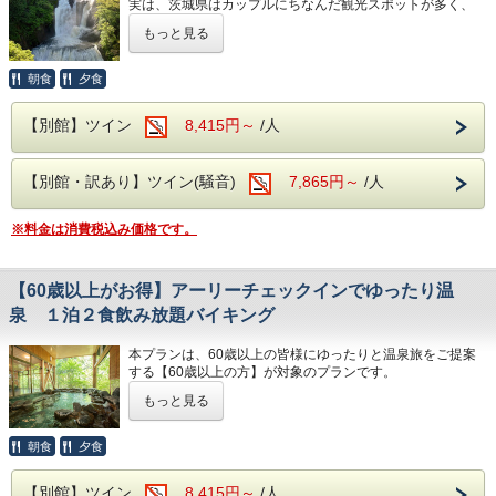
実は、茨城県はカップルにちなんだ観光スポットが多く、
＜カフェ営業時間＞
生ビールや日本酒の地酒までが飲み放題とな
奥久慈館から近い
もっと見る
土日祝：11:00〜15:00 ※食事ラストオーダー14:00
「袋田の滝」と「竜神大吊橋」が特におすすめです！！
り、
※詳細は「大子おやき学校」公式サイトをご確認ください。
セットでお楽しみいただけます！
袋田の滝は日本三名瀑の一つに数えられる 高さ120m、幅
朝食
夕食
是非！ホテル奥久慈館でお待ちしております‼
73mの壮大な滝ですが、 こちらの恋人の聖地は『即効性の
恋愛効果が期待できるパワースポット!』 として雑誌などで
【別館】ツイン
8,415円～
/人
二世帯のファミリー層でもお寛ぎいただけ
紹介され、 風水的にも、恋愛に対して効果があるとされて
います。
る、
トンネル内にあるモニュメントに、 新たにペア用の赤いブ
仕切りのある和室二間のお部屋もご用意して
【別館・訳あり】ツイン(騒音)
7,865円～
/人
ランコが設置されました。 インスタン映え間違いなし♪
おります。
そして、そこから約40分のところにある 鮮やかなブルーが
※料金は消費税込み価格です。
特徴の竜神大吊橋は、 歩行者専用の橋としては日本最大級
の長さと高さを誇ります。
大浴場は【大子温泉】となり、
高さ100mから飛べるとあり、 バンジージャンプ好きの間で
古くから美人の湯とされた肌を滑らかにす
は聖地ともいわれています。 その橋を渡ったところにある
【60歳以上がお得】アーリーチェックインでゆったり温
のが【愛の鐘】 ２人でボタンを押さないと鳴らない まさに
る、
泉 １泊２食飲み放題バイキング
カップルにおすすめのスポットですね。
PH8.75ナトリウム-硫酸塩・塩化物温泉で
本プランは、60歳以上の皆様にゆったりと温泉旅をご提案
す！
する【60歳以上の方】が対象のプランです。
奥久慈館は 久慈川沿いの風光明媚な環境です。 4月中旬に
ヌメヌメ感を体験してください。
は桜、下旬から5月中旬に掛けては新緑が望めます。
もっと見る
本プランご予約のお客様は、通常15時チェックインのとこ
お食事は夕食・朝食共に 和洋中の厳選した様々な料理を、
ろ、14時からお部屋に入る事が可能となります。
奥久慈館は
朝食
夕食
お好きなものをお好きなだけ お召し上がりがりいただける
少しでも長い時間、ゆったりと温泉旅行をお楽しみいただけ
ビュッフェスタイルとなります。
袋田の滝をはじめ、久慈川沿いの風光明媚な
る、シニアの方におすすめなプランです。
さらに 生ビールや日本酒の地酒までが飲み放題となり、 セ
【別館】ツイン
8,415円～
/人