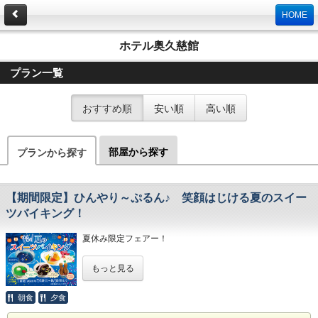
HOME
ホテル奥久慈館
プラン一覧
おすすめ順
安い順
高い順
部屋から探す
プランから探す
【期間限定】ひんやり～ぷるん♪ 笑顔はじける夏のスイー
ツバイキング！
夏休み限定フェアー！
今年は、「わくわく！夏のスイーツバイキング」を開催いた
もっと見る
します‼
お子様から大人までみんな大好きなスイーツが登場！
食べたらみんな笑顔になっちゃう！
朝食
夕食
カラフルな色や可愛いデコレーションで、見ても楽しい、食
べても美味しい～