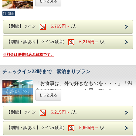
もっと見る
しみいただけます！
など、お客様のニーズに合わせたプランで
4月中旬には桜、下旬から5月中旬に掛けては新緑が
望めます
す！
※近隣に、コンビニエンスストアがございます。
朝食
館内には、コインランドリーやカップ麺の自動販売機がご
近隣には日本三名瀑の【袋田の滝】や滝の裏側がの
ざいます。
【別館】ツイン
ぞける【月待の滝】、
6,765円～
/人
奥久慈館は
ノスタルジックな佇まいから、数々のドラマや映画
のロケ地になっている
袋田の滝をはじめ、久慈川沿いの風光明媚な
【別館・訳あり】ツイン(騒音)
6,215円～
/人
【旧上岡小学校】など名所も数多くございます。
環境です。
大浴場は【大子温泉】となり、
4月中旬には桜、下旬から5月中旬に掛けては
※料金は消費税込み価格です。
古くから美人の湯とされた肌を滑らかにする、
新緑が望めます
PH8.75ナトリウム-硫酸塩・塩化物温泉です！
チェックイン22時まで 素泊まりプラン
ヌメヌメ感を体験してください。
近隣には日本三名瀑の【袋田の滝】や滝の裏
お食事は
「お食事は、外で好きなものを・・・」「温
側がのぞける【月待の滝】、
夕食・朝食共に
泉だけでいい・・・」と思っている
ノスタルジックな佇まいから、数々のドラマ
和洋中の厳選した様々な料理を
もっと見る
や映画のロケ地になっている
お好きなものをお好きなだけ、お召し上がりがりい
ただける
【旧上岡小学校】など名所も数多くございま
ビュッフェスタイルとなります。
【別館】ツイン
6,215円～
/人
お客様も大歓迎!!ぜひこの機会にお越しくだ
す。
さらに夕食時はソフトドリンクだけでなく、
さいませ。
サワー、ハイボールなどの定番のアルコール類
【別館・訳あり】ツイン(騒音)
大浴場は【大子温泉】となり、
5,665円～
/人
さらに、さらに
生ビールや日本酒の地酒までが飲み放題となりセッ
※ご精算はチェックイン時となります。
古くから美人の湯とされた肌を滑らかにす