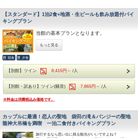
デザートは別腹‼
遊びつくした後は空いたお腹を満たすため当館のお食事を
【スタンダード】1泊2食+地酒・生ビールも飲み放題付バイ
心ゆくまでお楽しみください！
ご利用くださいませ！
キングプラン
【開催期間】7月18日(土)～8月31日(月)
当館は飲み放題付きバイキングでジュースなどはもちろんビ
当館の基本プランとなります。
ールや日本酒、焼酎などもご用意しております！
食事は人気のバイキングスタイル！
朝食：和洋中の料理食べ放題+ジュース飲み放題
夕食：和洋中の料理食べ放題+ジュース・アルコール飲み放
もっと見る
また、当館にはお客様の旅行が充実したものになるよう、カ
題
ラオケ、卓球などの施設や貸し出しをご用意しております！
※アルコール飲み放題はご夕食時のみとなります。
朝食
夕食
お食事は
フォレスパ大子で満喫した後も当館の温泉で日ごろの疲れを
大浴場は【大子温泉】となり、 古くから美人の湯とされた
洗い流し
肌を滑らかにする、 PH8.75ナトリウム-硫酸塩・塩化物温泉
夕食・朝食共に
【別館】ツイン
8,415円～
/人
より充実しリラックスしてください♪
です！ ヌメヌメ感を体験してください。
和洋中の厳選した様々な料理を、お好きなものをお
好きなだけ
【別館・訳あり】ツイン(騒音)
7,865円～
/人
この夏はぜひフォレスパ大子とホテル奥久慈館へ！
他にも、
お召し上がりがりいただけるビュッフェスタイルと
【袋田の滝】 日本三名瀑にも数えられる有名な観光スポッ
トや
※料金は消費税込み価格です。
なります。
※入場料金はお客様負担となります。
自然豊かで四季折々の景色が楽しめます。「 恋人の聖地」
チケットは当館で販売しておりませんので、入場料は直接
としても認定されていて、 大子町の鳥オシドリをモチーフ
施設でお支払いください。
にしたモニュメントやブランコが展示されています！
さらに夕食時はソフトドリンクだけでなく、
カップルに最適！恋人の聖地 袋田の滝＆バンジーの聖地
【大子おやき学校】 旧槙野地小学校がおやき学校として
サワー、ハイボールなどの定番のアルコール
龍神大吊橋を満喫 一泊二食付きバイキングプラン
1998年にスタート。 地元の野菜や特産品が購入でき、おや
き作りも体験ができます！
類
また、カフェでは「昭和の学校給食」や揚げパンなど、昔懐
旅行するなら思い出に残る観光がいいですよね？
さらに、さらに
かしいメニューが楽しめます！