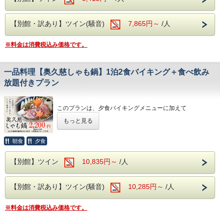
環境です。
ットでお楽しみいただけます！
■本プランお申込み上のご注意
4月中旬には桜、下旬から5月中旬に掛けては
※予約時、60歳以上の方を宿泊代表者にして頂きますよう
大浴場は【大子温泉】となり、 古くから美人の湯とされた
【別館・訳あり】ツイン(騒音)
7,865円～
/人
お願いいたします。
新緑が望めます。
肌を滑らかにする、 PH8.75ナトリウム-硫酸塩・塩化物温泉
※宿泊当日は、受付の際に身分証明書の確認をさせていただ
です！ 奥久慈館で １泊２日の旅行でも、無理なく、充実し
近隣には日本三名瀑の【袋田の滝】や滝の裏
きます。
た思い出を作りましょう！！
※料金は消費税込み価格です。
※同行者（ご家族やご友人等）の方が60歳未満でもご利用
側がのぞける【月待の滝】、
いただけます。
ノスタルジックな佇まいから、数々のドラマ
奥久慈館は
一品料理【奥久慈しゃも鍋】1泊2食バイキング＋食べ飲み
や映画のロケ地になっている
袋田の滝をはじめ、久慈川沿いの風光明媚な環境です。
放題付きプラン
【旧上岡小学校】など名所も数多くございま
4月中旬には桜、下旬から5月中旬に掛けては新緑が望めま
す
す。
このプランは、夕食バイキングメニューに加えて
近隣には日本三名瀑の【袋田の滝】や滝の裏側がのぞける
一品料理「奥久慈しゃも鍋」をセットにてご用意いたしまし
【月待の滝】、
※近隣に、コンビニエンスストアがございま
もっと見る
た。
ノスタルジックな佇まいから、数々のドラマや映画のロケ地
す。
奥久慈を代表する地元グルメ、【奥久慈しゃも鍋】をご堪能
になっている
ください。
朝食
夕食
【旧上岡小学校】など名所も数多くございます。
館内には、コインランドリーやカップ麺の
自動販売機がございます。
奥久慈しゃもとは：
大浴場は【大子温泉】となり、
【別館】ツイン
10,835円～
/人
古くから美人の湯とされた肌を滑らかにする、
地鶏と呼ばれるものは全国に約百種類以上いますが、ブロイ
PH8.75ナトリウム-硫酸塩・塩化物温泉です！
ラーなどとのかけ合わせがほとんどです。
ヌメヌメ感を体験してください。
【別館・訳あり】ツイン(騒音)
10,285円～
/人
飼育期間もほとんどが80日以内で、100日を超えるものは奥
久慈しゃもや比内地鶏など、数えるほどしかいません。しゃ
お食事は
もは気性が荒く、群れで飼うことが難しい種ですが、肉・卵
夕食・朝食共に
※料金は消費税込み価格です。
共に味が優れていることから、県養鶏試験場が改良し、奥久
和洋中の厳選した様々な料理を
慈しゃもが誕生しました。
お好きなものをお好きなだけ、お召し上がりがりいただける