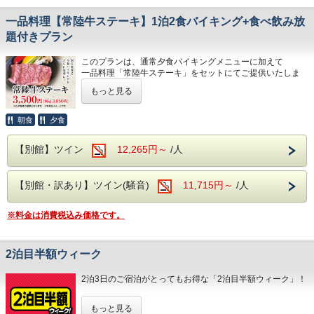
肉質は低脂肪で歯ごたえ抜群、肉からの強いだしが出て、深
ビュッフェスタイルとなります。
い味わいが特徴の地鶏です。
一品料理【常陸牛ステーキ】1泊2食バイキング+食べ飲み放
さらに
夕食時はソフトドリンクだけでなく、
題付きプラン
※このプランでお子様もご一緒にお申込みの際、
サワー、ハイボールなどの定番のアルコール類
「しゃも鍋」は大人の方のみ提供となり、小人・幼児のお子
さらに、さらに
このプランは、通常夕食バイキングメニューに加えて
様には付きませんのでご了承ください。
生ビールや日本酒の地酒までが飲み放題となりセットでお楽
一品料理「常陸牛ステーキ」をセットにてご提供いたしま
お子様に付ける場合、別途、お電話にてお申し込みくださ
しみいただけます！
す。
い。
もっと見る
豪華なバイキングメニューに一品加えて、茨城ブランド牛の
奥久慈館は
※近隣に、コンビニエンスストアがございます。
常陸牛ステーキを提供いたします。
館内には、コインランドリーやカップ麺の自動販売機がご
朝食
夕食
袋田の滝をはじめ、久慈川沿いの風光明媚な環境です。
ざいます。
常陸牛とは：
4月中旬には桜、下旬から5月中旬に掛けては新緑が望めま
指定生産者が茨城県内で長期間飼育した黒毛和種のうち、歩
す
【別館】ツイン
12,265円～
/人
留等級AもしくはB、
肉質等級４または５等級のもので、茨城県常陸牛振興協会が
近隣には日本三名瀑の【袋田の滝】や滝の裏側がのぞける
認定したものを指します。
【月待の滝】、
【別館・訳あり】ツイン(騒音)
11,715円～
/人
農業が盛んで年間を通じて温暖な気候の茨城県。肥沃な土地
ノスタルジックな佇まいから、数々のドラマや映画のロケ地
と生産者の情熱と確かな技術が生んだ「常陸牛」、きめ細や
になっている
かな肉に美しい霜降りが入った、牛肉独特の旨味と風味が特
【旧上岡小学校】など名所も数多くございます。
※料金は消費税込み価格です。
徴の茨城県を代表するブランド牛です。
大浴場は【大子温泉】となり、
是非、この機会にご賞味くださいませ。
古くから美人の湯とされた肌を滑らかにする、
2泊目半額ウィーク
PH8.75ナトリウム-硫酸塩・塩化物温泉です！
■申込上の注意■
ヌメヌメ感を体験してください。
※このプランでお子様もご一緒にお申込みの際、
2泊3日のご宿泊がとってもお得な「2泊目半額ウィーク」！
「常陸牛ステーキ」は大人の方のみ提供となり、小人・幼児
お食事は
のお子様には付きませんのでご了承ください。
夕食・朝食共に
対象期間内の2泊3日のご利用で、2泊目が半額となります！
お子様に付ける場合、別途、お電話にてお申し込みください
もっと見る
和洋中の厳選した様々な料理を
※システムの仕様上、割引後の金額を2日間に分けて表示し