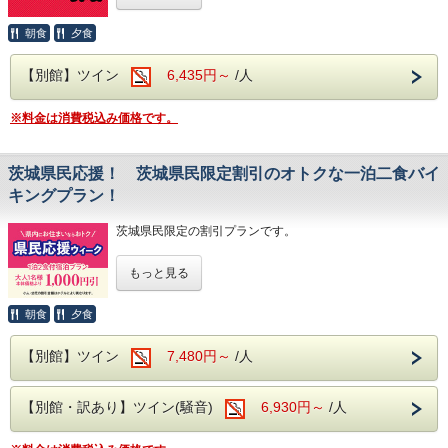
ませ。
お好きなものをお好きなだけ、お召し上がりがりいただける
ております。
奥久慈館は
ビュッフェスタイルとなります。
表記の金額から割引はされません。
朝食
夕食
さらに夕食時はソフトドリンクだけでなく、
袋田の滝をはじめ、久慈川沿いの風光明媚な環境です。
サワー、ハイボールなどの定番のアルコール類
例)
4月中旬には桜、下旬から5月中旬に掛けては新緑が望めま
【別館】ツイン
6,435円～
/人
さらに、さらに
1泊目7,800円(消費税込8,580円)、2泊目3,900円(消費税込
す
生ビールや日本酒の地酒までが飲み放題となりセットでお楽
4,290円)
しみいただけます！
2泊合計11,700円(消費税込12,870円)を2日間に分けて
※料金は消費税込み価格です。
近隣には日本三名瀑の【袋田の滝】や滝の裏側がのぞける
表示金額は「1泊あたり5,850円(消費税込6,435円)」となり
【月待の滝】、
※近隣に、コンビニエンスストアがございます。
ます。
ノスタルジックな佇まいから、数々のドラマや映画のロケ地
館内には、コインランドリーやカップ麺の自動販売機がご
対象期間内の2泊3日のご利用で、2泊目が半額となります。
になっている
茨城県民応援！ 茨城県民限定割引のオトクな一泊二食バイ
ざいます。
※上記金額は日程によって異なる場合がございます
【旧上岡小学校】など名所も数多くございます。
キングプラン！
対象期間
大浴場は【大子温泉】となり、
２０２６年 ８月２４日（月）～ ８月２７日（木）
茨城県民限定の割引プランです。
古くから美人の湯とされた肌を滑らかにする、
２０２６年 ９月 ６日（日）～ ９月１１日（金）
PH8.75ナトリウム-硫酸塩・塩化物温泉です！
２０２６年１０月 ４日（日）～１０月 ９日（金）
ヌメヌメ感を体験してください。
もっと見る
茨城県にお住まいの方限定で、本体価格より1,000円割引と
注意事項
なるプランです！
お食事は
上記、期間内で2泊できる日程でのご利用が可能となりま
夕食・朝食共に
朝食
夕食
す。
県魅力度ランキングでは下位が続いておりますが、
和洋中の厳選した様々な料理を
期間に含まれない日程は、ご利用いただけませんので、ご注
まずは我々茨城県民が地元の良さを再確認してはいかがでし
お好きなものをお好きなだけ、お召し上がりがりいただける
意ください。
【別館】ツイン
7,480円～
/人
ょうか？
ビュッフェスタイルとなります。
2泊限定のプランとなります。
さらに夕食時はソフトドリンクだけでなく、
ご予約後に1泊、3泊以上に変更される場合は通常プランの
ホテル奥久慈館はこれからも地元密着型で頑張ります！！
サワー、ハイボールなどの定番のアルコール類
料金となります。
【別館・訳あり】ツイン(騒音)
6,930円～
/人
9
さらに、さらに
奥久慈館は
実施期間
生ビールや日本酒の地酒までが飲み放題となりセットでお楽
9月13日（日）～ 9月17日（木）
しみいただけます！
袋田の滝をはじめ、久慈川沿いの風光明媚な環境です。