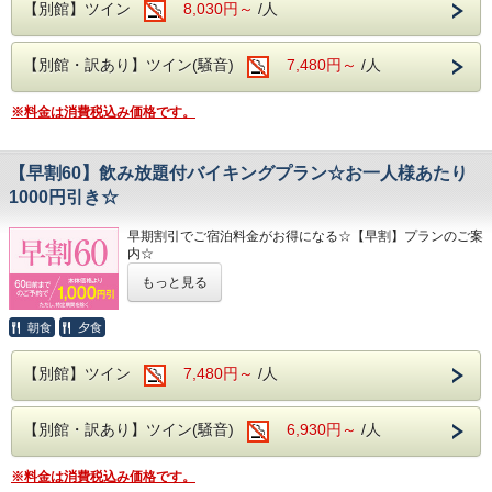
を滑らかにする、
【別館】ツイン
8,030円～
/人
自然の中の温泉で心身共に癒されてください！！
PH8.75ナトリウム-硫酸塩・塩化物温泉です！
ヌメヌメ感を
※本プランは宿泊料金に関わる優待券類との併用は不可とな
体験してください。
ります。
大浴場は【大子温泉】となり、
お食事は
夕食・朝食共に
和洋中の厳選した様々な料理を
お好
【別館・訳あり】ツイン(騒音)
7,480円～
/人
古くから美人の湯とされた肌を滑らかにする、
きなものをお好きなだけ、
※本プランは、通常プランとキャンセルポリシーが異なりま
PH8.75ナトリウム-硫酸塩・塩化物温泉です！
お召し上がりがりいただける
ビュッフェスタイルとなりま
す。
す。
さらに夕食時はソフトドリンクだけでなく、
サワー、ハ
※料金は消費税込み価格です。
イボールなどの定番のアルコール類
さらに、さらに
生ビール
8日～30日前まで・・・ご宿泊料金の5％
朝食・夕食は和洋中の厳選した様々な料理を、
や日本酒の地酒までが飲み放題となりセットでお楽しみいた
2日～ 7日前まで・・・ご宿泊料金の20％
お好きなものをお好きなだけ、お召し上がりがりいただける
だけます！
前日・・・ご宿泊料金の40％
【早割60】飲み放題付バイキングプラン☆お一人様あたり
ビュッフェスタイルとなります。
※近隣に、コンビニエンスストアがございます。
館内には、
当日・・・ご宿泊料金の50％
夕食は、生ビールや日本酒の地酒までが飲み放題となり、
1000円引き☆
コインランドリーやカップ麺の自動販売機がございます。
無連絡・・ご宿泊料金の100％
セットでお楽しみいただけます！
早期割引でご宿泊料金がお得になる☆【早割】プランのご案
奥久慈館は
内☆
この秋は、ぜひ！奥久慈渓谷での特別なひとときをお楽しみ
袋田の滝をはじめ、久慈川沿いの風光明媚な環境です。
ください。
もっと見る
ご宿泊予定日より60日以上前のご予約で、
4月中旬には桜、下旬から5月中旬に掛けては新緑が望めま
なんとお一人様あたり1000円もお安くお泊りいただけます
す
♪♪♪
朝食
夕食
※本プランは、
近隣には日本三名瀑の【袋田の滝】や滝の裏側がのぞける
※ご宿泊料金に関わる優待券類との併用は不可となりま
【月待の滝】、
【別館】ツイン
7,480円～
/人
す。
ノスタルジックな佇まいから、数々のドラマや映画のロケ地
※本プランは、
になっている
通常プランとキャンセルポリシーが異なります。
【旧上岡小学校】など名所も数多くございます。
【別館・訳あり】ツイン(騒音)
6,930円～
/人
8日～30日前まで・・・ご宿泊料金の5％。
大浴場は【大子温泉】となり、
2日～ 7日前まで・・・ご宿泊料金の20％
古くから美人の湯とされた肌を滑らかにする、
※料金は消費税込み価格です。
前日・・・ご宿泊料金の40％
PH8.75ナトリウム-硫酸塩・塩化物温泉です！