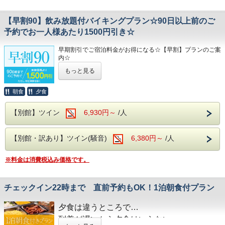
当日・・・ご宿泊料金の50％
ヌメヌメ感を体験してください。
無連絡・・ご宿泊料金の100％
奥久慈館は
【早割90】飲み放題付バイキングプラン☆90日以上前のご
お食事は
夕食・朝食共に
予約でお一人様あたり1500円引き☆
袋田の滝をはじめ、久慈川沿いの風光明媚な環境です。
和洋中の厳選した様々な料理を
4月中旬には桜、下旬から5月中旬に掛けては新緑が望めま
お好きなものをお好きなだけ、お召し上がりがりいただける
早期割引でご宿泊料金がお得になる☆【早割】プランのご案
す
ビュッフェスタイルとなります。
内☆
さらに夕食時はソフトドリンクだけでなく、
近隣には日本三名瀑の【袋田の滝】や滝の裏側がのぞける
サワー、ハイボールなどの定番のアルコール類
もっと見る
【月待の滝】、
さらに、さらに
ノスタルジックな佇まいから、数々のドラマや映画のロケ地
生ビールや日本酒の地酒までが飲み放題となりセットでお楽
ご宿泊予定日より90日以上前のご予約で、
朝食
夕食
になっている
しみいただけます！
なんとお一人様あたり1500円もお安くお泊りいただけます
【旧上岡小学校】など名所も数多くございます。
♪♪♪
※近隣に、コンビニエンスストアがございます。
【別館】ツイン
6,930円～
/人
大浴場は【大子温泉】となり、
館内には、コインランドリーやカップ麺の自動販売機がご
※ご宿泊料金に関わる優待券類との併用は不可となります。
古くから美人の湯とされた肌を滑らかにする、
ざいます。
※本プランは、
PH8.75ナトリウム-硫酸塩・塩化物温泉です！
【別館・訳あり】ツイン(騒音)
6,380円～
/人
通常プランとキャンセルポリシーが異なります。
ヌメヌメ感を体験してください。
8日～30日前まで・・・ご宿泊料金の5％。
お食事は
※料金は消費税込み価格です。
2日～ 7日前まで・・・ご宿泊料金の20％
夕食・朝食共に
前日・・・ご宿泊料金の40％
和洋中の厳選した様々な料理を
当日・・・ご宿泊料金の50％
お好きなものをお好きなだけ、お召し上がりがりいただける
無連絡・・ご宿泊料金の100％
チェックイン22時まで 直前予約もOK！1泊朝食付プラン
ビュッフェスタイルとなります。
奥久慈館は
さらに夕食時はソフトドリンクだけでなく、
サワー、ハイボールなどの定番のアルコール類
夕食は違うところで…
袋田の滝をはじめ、久慈川沿いの風光明媚な環境で
さらに、さらに
到着が遅いから夕食はいらない…
生ビールや日本酒の地酒までが飲み放題となりセットでお楽
す。