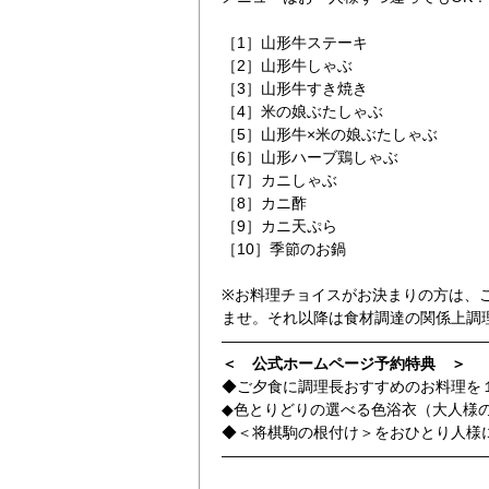
［1］山形牛ステーキ
［2］山形牛しゃぶ
［3］山形牛すき焼き
［4］米の娘ぶたしゃぶ
［5］山形牛×米の娘ぶたしゃぶ
［6］山形ハーブ鶏しゃぶ
［7］カニしゃぶ
［8］カニ酢
［9］カニ天ぷら
［10］季節のお鍋
※お料理チョイスがお決まりの方は、
ませ。それ以降は食材調達の関係上調
―――――――――――――――――
＜ 公式ホームページ予約特典 ＞
◆ご夕食に調理長おすすめのお料理を
◆色とりどりの選べる色浴衣（大人様
◆＜将棋駒の根付け＞をおひとり人様
―――――――――――――――――