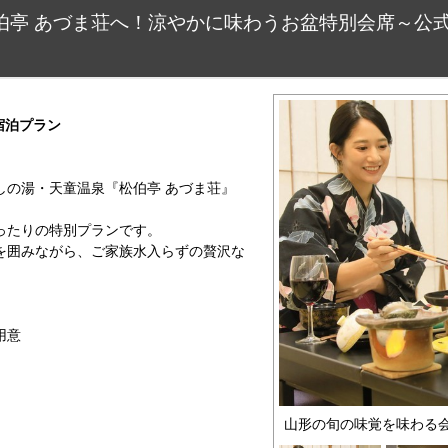
は松伯亭 あづま荘へ！涼やかに味わうお盆特別会席～公式
宿泊プラン
しの湯・天童温泉『松伯亭 あづま荘』
ったりの特別プランです。
を囲みながら、ご家族水入らずの贅沢な
用意
山形の旬の味覚を味わる