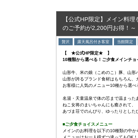
【公式HP限定】メイン料理
のご予約が2,200円お得！～
贅沢
露天風呂付き客室
当館限定
【 ★公式HP限定★ 】
10種類から選べる！ご夕食メインチ
山形牛、米の娘（こめのこ）豚、山形
山形が誇るブランド食材はもちろん、
お客様に人気のメニュー10種から選べ
名湯・天童温泉で体の芯まで温まった
ねこ女将のまいちゃんにも癒されて、
あづま荘でのんびり、ゆったりとした
■ご夕食チョイスメニュー
メインのお料理を以下の10種類の中か
メニューはお一人様ずつ違ってもOK！