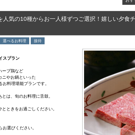
を人気の10種からお一人様ずつご選択！嬉しい夕食
選べるお料理
接待
ョイスプラン
ハーブ鶏など
カニやお鍋といった
るお料理堪能プランです。
あとは、旬のお料理に舌鼓。
ひとときをお過ごしください。
らお選びください。