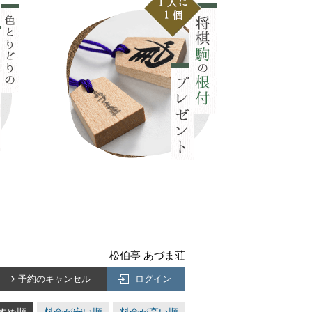
松伯亭 あづま荘
予約のキャンセル
ログイン
すめ順
料金が安い順
料金が高い順