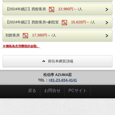
☆到當天16點為止訂房都OK！
☆入住登記時間可到21:00為止。
【2024年續訂】西館客房
12,980円～
/人
☆備有完善的免費停車場
※抵達時間如為19點以後，我們會事先鋪好棉被，靜候您的
光臨。
【2024年續訂】西館客房+劇院室
15,620円～
/人
◆◇◆ 官方網站訂房特別優惠 ◆◇◆
☆色彩繽紛的浴衣供您選擇
別館客房
17,380円～
/人
☆將棋棋子吊飾。1人致贈1個
◆◇◆ 設施 ◆◇◆
※價格為含消費税的金額。
自古以來，「旅館」被稱為「旅籠」或「宿」。為觀光或出差
等目的而作為留宿一晚的住宿設施，對旅客而言一直是極為親
近的存在。長年的歲月中培育至今的先人傳統與人情，父傳
前往本網頁頂端
子、子傳孫，在代代傳承的過程中，提供給旅客唯有旅館才能
做到的「盡心款待」。
松伯亭 AZUMA莊
◆◇◆
◆◇◆
晚餐
TEL：
+81-23-654-4141
當季的山形新鮮海鮮及山菜一應俱全。請品嚐當地的山形酒，
在房間內盡情放鬆。請大快朵頤由廚藝精湛的主廚所烹調的佳
餚。
戻る
お問合せ
PCサイト
◆◇◆
◆◇◆
早餐
與富含當地色彩的鄉村早餐。
◆◇◆
◆◇◆
溫泉
天童溫泉的溫泉泉質柔滑細膩，博得極高的人氣。請盡情享受