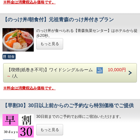
※料金は消費税込み価格です。
※時間内にご利用いただけなかった場合でも返金いたしかね
ます
※プラン専用の特別メニューとなります
【のっけ丼/朝食付】元祖青森のっけ丼付きプラン
※写真と一部メニューが異なる場合があります
■敷地内から湧き出る「自家源泉」の天然温泉が無料(男女と
もサウナ付き)
のっけ丼が食べられる【青森魚菜センター】はホテルから徒
※年中無休 6:00～24:00
歩20秒。
■インターネット対応(無線/有線LANあり)
もっと見る
■無料アメニティバー(男性用/女性用)はフロント前にござい
■のっけ丼の手順■
ます
①案内所で引換券とのっけ丼チケットを交換します
■「無料朝食バイキング」をご用意
②ご飯をチケット1枚と交換
朝食
※天然温泉施設1F「ふる河亭」/6:30～9:00
③いろいろなお店でお好みのネタとチケットを交換
■隣接の駐車場あり 600円/泊(当日15:00～翌10:00以外は別
④オリジナルのっけ丼をお楽しみください
【喫煙(紙巻き不可)】ワイドシングルルーム
10,000円
途有料)
※24時間オープン/250台収容/高さ制限2.1ｍ
～
/人
※毎週火曜定休
※オートバイ(自動二輪車)は事前にご連絡ください
※チケットは発行日から1ヶ月間有効です
※のっけ丼のお持ち帰り、食材等のお持ち込みはいただけま
※料金は消費税込み価格です。
せん
※チケットの返金・換金はいたしかねます
【早割30】30日以上前からのご予約なら特別価格でご提供
■敷地内から湧き出る「自家源泉」の天然温泉が無料(男女と
もサウナ付き)
※年中無休 6:00～24:00
30日前までのご予約でお得にご宿泊いただけます。
■インターネット対応(無線/有線LANあり)
■無料アメニティバー(男性用/女性用)はフロント前にござい
■敷地内から湧き出る「自家源泉」の天然温泉が無料(男女と
もっと見る
ます
もサウナ付き)
■「無料朝食バイキング」をご用意
※年中無休 6:00～24:00