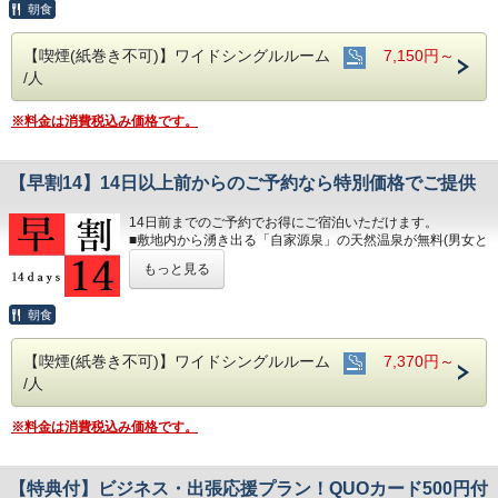
※天然温泉施設1F「ふる河亭」/6:30～9:00
■インターネット対応(無線/有線LANあり)
朝食
■隣接の駐車場あり 600円/泊(当日15:00～翌10:00以外は別
■無料アメニティバー(男性用/女性用)はフロント前にござい
途有料)
ます
【喫煙(紙巻き不可)】ワイドシングルルーム
7,150円～
※24時間オープン/250台収容/高さ制限2.1ｍ
■「無料朝食バイキング」をご用意
※オートバイ(自動二輪車)は事前にご連絡ください
/人
※天然温泉施設1F「ふる河亭」/6:30～9:00
■隣接の駐車場あり 600円/泊(当日15:00～翌10:00以外は別
途有料)
※料金は消費税込み価格です。
※24時間オープン/250台収容/高さ制限2.1ｍ
※オートバイ(自動二輪車)は事前にご連絡ください
【早割14】14日以上前からのご予約なら特別価格でご提供
14日前までのご予約でお得にご宿泊いただけます。
■敷地内から湧き出る「自家源泉」の天然温泉が無料(男女と
もサウナ付き)
もっと見る
※年中無休 6:00～24:00
■インターネット対応(無線/有線LANあり)
■無料アメニティバー(男性用/女性用)はフロント前にござい
朝食
ます
■「無料朝食バイキング」をご用意
【喫煙(紙巻き不可)】ワイドシングルルーム
7,370円～
※天然温泉施設1F「ふる河亭」/6:30～9:00
/人
■隣接の駐車場あり 600円/泊(当日15:00～翌10:00以外は別
途有料)
※24時間オープン/250台収容/高さ制限2.1ｍ
※料金は消費税込み価格です。
※オートバイ(自動二輪車)は事前にご連絡ください
【特典付】ビジネス・出張応援プラン！QUOカード500円付