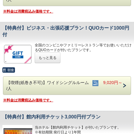
※年中無休 6:00～24:00
■インターネット対応(無線/有線LANあり)
※料金は消費税込み価格です。
■無料アメニティバー(男性用/女性用)はフロント前にござい
ます
■「無料朝食バイキング」をご用意
【特典付】ビジネス・出張応援プラン！QUOカード1000円
※天然温泉施設1F「ふる河亭」/6:30～9:00
■隣接の駐車場あり 600円/泊(当日15:00～翌10:00以外は別
付
途有料)
※24時間オープン/250台収容/高さ制限2.1ｍ
全国のコンビニやファミリーレストラン等でお使いいただけ
※オートバイ(自動二輪車)は事前にご連絡ください
るQUOカードが付いたプランです。
※QUOカードの換金および返金はいたしかねます
もっと見る
※当ホテルでのQUOカードのご利用はいただけません
※QUOカードの料金は宿泊代金に含まれております
※QUOカードはチェックイン時にお渡しいたします
朝食
■敷地内から湧き出る「自家源泉」の天然温泉が無料(男女と
もサウナ付き)
【喫煙(紙巻き不可)】ワイドシングルルーム
9,020円～
※年中無休 6:00～24:00
/人
■インターネット対応(無線/有線LANあり)
■無料アメニティバー(男性用/女性用)はフロント前にござい
ます
※料金は消費税込み価格です。
■「無料朝食バイキング」をご用意
※天然温泉施設1F「ふる河亭」/6:30～9:00
■隣接の駐車場あり 600円/泊(当日15:00～翌10:00以外は別
【特典付】館内利用チケット3,000円付プラン
途有料)
※24時間オープン/250台収容/高さ制限2.1ｍ
※オートバイ(自動二輪車)は事前にご連絡ください
当ホテル【館内利用チケット】が付いたプランです。
※有効期限:発行日より1年間