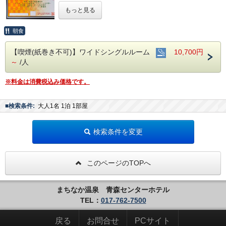
※領収書は宿泊代で発行いたします
もっと見る
◆ご利用可能店舗
・まちなかおんせん内レストラン「ふる河亭」
・理容館
朝食
・美容館
・ほぐし処 手助け
【喫煙(紙巻き不可)】ワイドシングルルーム
10,700円
～
/人
■敷地内から湧き出る「自家源泉」の天然温
泉が無料(男女ともサウナ付き)
※料金は消費税込み価格です。
※年中無休 6:00～24:00
■インターネット対応(無線/有線LANあり)
■検索条件:
大人1名 1泊 1部屋
■無料アメニティバー(男性用/女性用)はフロ
ント前にございます
検索条件を変更
■「無料朝食バイキング」をご用意
※天然温泉施設1F「ふる河亭」/6:30～9:00
このページのTOPへ
■隣接の駐車場あり 600円/泊(当日15:00～翌
10:00以外は別途有料)
※24時間オープン/250台収容/高さ制限2.1ｍ
まちなか温泉 青森センターホテル
※オートバイ(自動二輪車)は事前にご連絡く
TEL：
017-762-7500
ださい
戻る
お問合せ
PCサイト