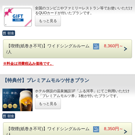
全国のコンビニやファミリーレストラン等でお使いいただけ
るQUOカードが付いたプランです。
※QUOカードの換金および返金はいたしかねます
もっと見る
※当ホテルでのQUOカードのご利用はいただけません
※QUOカードの料金は宿泊代金に含まれております
※QUOカードはチェックイン時にお渡しいたします
朝食
■敷地内から湧き出る「自家源泉」の天然温泉が無料(男女と
もサウナ付き)
【喫煙(紙巻き不可)】ワイドシングルルーム
8,360円～
※年中無休 6:00～24:00
/人
■インターネット対応(無線/有線LANあり)
■無料アメニティバー(男性用/女性用)はフロント前にござい
ます
※料金は消費税込み価格です。
■「無料朝食バイキング」をご用意
※天然温泉施設1F「ふる河亭」/6:30～9:00
■隣接の駐車場あり 600円/泊(当日15:00～翌10:00以外は別
【特典付】プレミアムモルツ付きプラン
途有料)
※24時間オープン/250台収容/高さ制限2.1ｍ
※オートバイ(自動二輪車)は事前にご連絡ください
ホテル併設の温泉施設1F「ふる河亭」にてご利用いただけ
る「プレミアムモルツ券」1枚が付いたプランです。
湯上りに冷たいプレミアムモルツをお召し上がりください。
もっと見る
※ご利用時間 17:30～23:00(L.O22:30)
※「プレミアムモルツ券」は期限内であれば次回でのご利用
朝食
も可能
【喫煙(紙巻き不可)】ワイドシングルルーム
8,350円～
■敷地内から湧き出る「自家源泉」の天然温泉が無料(男女と
/人
もサウナ付き)