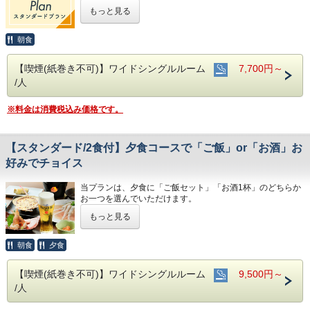
もっと見る
■敷地内から湧き出る「自家源泉」の天然温泉が無料(男女と
もサウナ付き)
※年中無休 6:00～24:00
朝食
■インターネット対応(無線/有線LANあり)
■無料アメニティバー(男性用/女性用)はフロント前にござい
【喫煙(紙巻き不可)】ワイドシングルルーム
7,700円～
ます
/人
■「無料朝食バイキング」をご用意
※天然温泉施設1F「ふる河亭」/6:30～9:00
■隣接の駐車場あり 600円/泊(当日15:00～翌10:00以外は別
※料金は消費税込み価格です。
途有料)
※24時間オープン/250台収容/高さ制限2.1ｍ
※オートバイ(自動二輪車)は事前にご連絡ください
【スタンダード/2食付】夕食コースで「ご飯」or「お酒」お
好みでチョイス
当プランは、夕食に「ご飯セット」「お酒1杯」のどちらか
お一つを選んでいただけます。
地元食材を使ったボリュームのあるプラン専用メニューをご
もっと見る
用意いたしております。
お酒は以下より1杯お選びください
朝食
夕食
生ビール/サワー(レモン・グレープフルーツ・巨峰)/ウーロ
ンハイ/日本酒/ハイボール/ウイスキー水割り
【喫煙(紙巻き不可)】ワイドシングルルーム
9,500円～
ーーーーーーーーーーーーーーーーーーーーーーーーーーー
/人
ーーー
地元食材豊富な当プラン専用メニュー内から「ご飯+お味噌
汁」「お酒1杯」のいずれかを選択いただけます