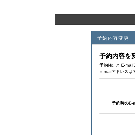
予約内容変更
予約内容を
予約No. と E
E-mailアドレ
予約時のE-m