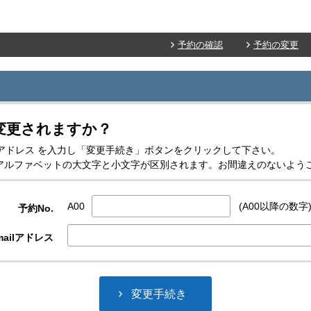
予約の確認
予約の変更
変更されますか？
-mailアドレス を入力し「変更手続き」ボタンをクリックして下さい。
スはアルファベットの大文字と小文字が区別されます。お間違えのないよう
A00
(A00以降の数字
予約No.
ailアドレス