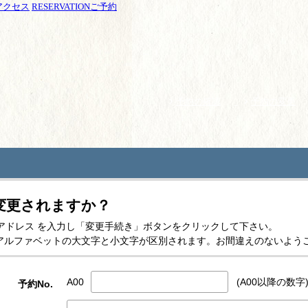
アクセス
RESERVATION
ご予約
予約の確認
予約の変更
変更されますか？
-mailアドレス を入力し「変更手続き」ボタンをクリックして下さい。
スはアルファベットの大文字と小文字が区別されます。お間違えのないよう
A00
(A00以降の数字
予約No.