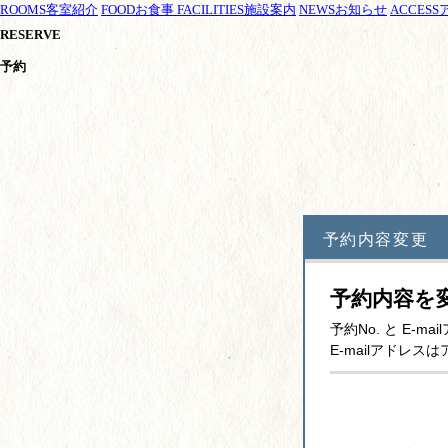
ROOMS
客室紹介
FOOD
お食事
FACILITIES
施設案内
NEWS
お知らせ
ACCESS
RESERVE
予約
予約内容変更
予約内容を
予約No. と E
E-mailアドレ