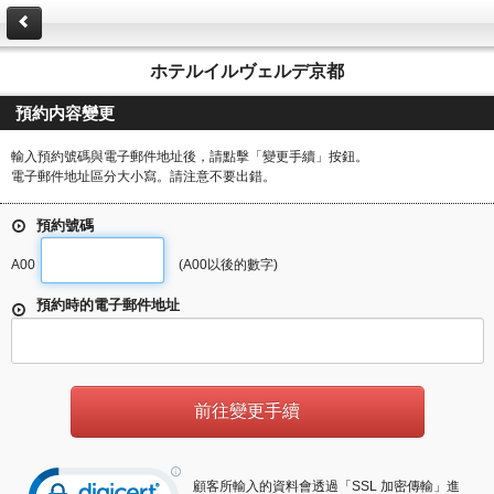
ホテルイルヴェルデ京都
預約内容變更
輸入預約號碼與電子郵件地址後，請點擊「變更手續」按鈕。
電子郵件地址區分大小寫。請注意不要出錯。
預約號碼
A00
(A00以後的數字)
預約時的電子郵件地址
顧客所輸入的資料會透過「SSL 加密傳輸」進