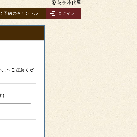
彩花亭時代屋
予約のキャンセル
ログイン
。
いようご注意くだ
字)