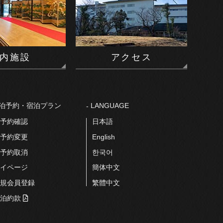
内施設
アクセス
泊予約・宿泊プラン
LANGUAGE
予約確認
⽇本語
予約変更
English
予約取消
한국어
イページ
簡体中文
規会員登録
繁體中文
泊約款