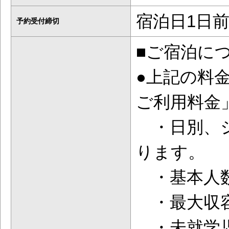
宿泊日1日前
予約受付締切
■ご宿泊に
●上記の料
ご利用料金
・日別、シ
ります。
・基本人数
・最大収容
・未就学児