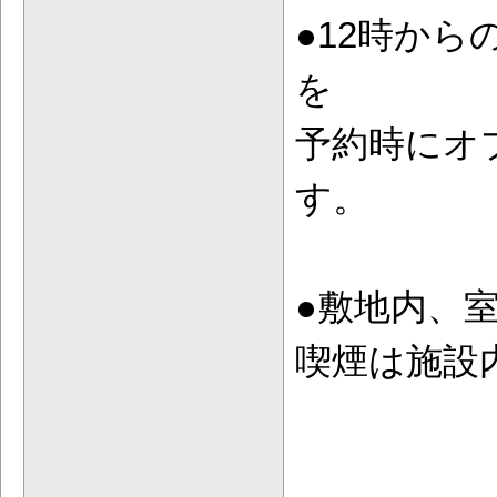
●12時から
を
予約時にオ
す。
●敷地内、
喫煙は施設