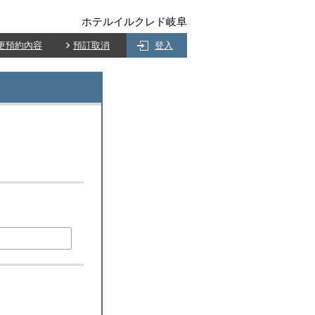
ホテルイルクレド岐阜
更預約內容
預訂取消
登入
)