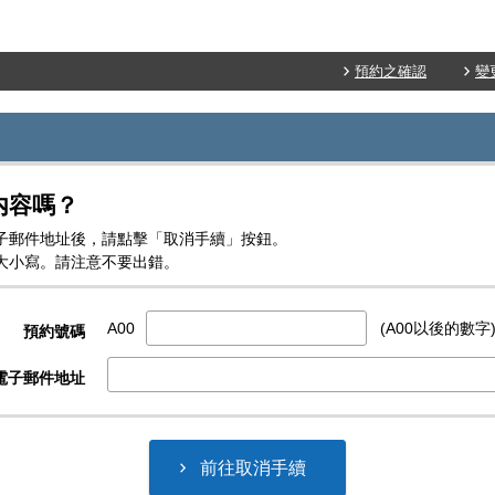
預約之確認
變
内容嗎？
子郵件地址後，請點擊「取消手續」按鈕。
大小寫。請注意不要出錯。
A00
(A00以後的數字
預約號碼
電子郵件地址